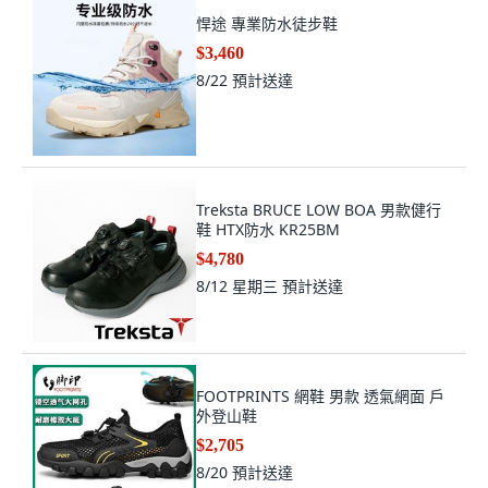
悍途 專業防水徒步鞋
$3,460
8/22
預計送達
Treksta BRUCE LOW BOA 男款健行
鞋 HTX防水 KR25BM
$4,780
8/12 星期三
預計送達
FOOTPRINTS 網鞋 男款 透氣網面 戶
外登山鞋
$2,705
8/20
預計送達