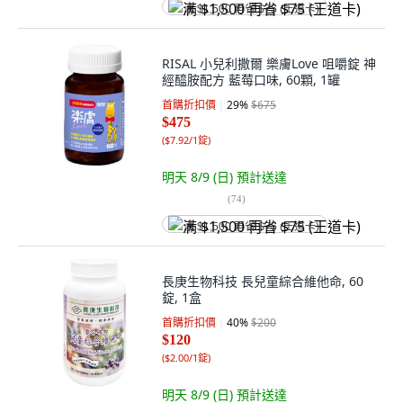
满 $1,500 再省 $75 (王道卡)
RISAL 小兒利撒爾 樂膚Love 咀嚼錠 神
經醯胺配方 藍莓口味, 60顆, 1罐
首購折扣價
29
%
$675
$475
(
$7.92/1錠
)
明天 8/9 (日)
預計送達
(
74
)
满 $1,500 再省 $75 (王道卡)
長庚生物科技 長兒童綜合維他命, 60
錠, 1盒
首購折扣價
40
%
$200
$120
(
$2.00/1錠
)
明天 8/9 (日)
預計送達