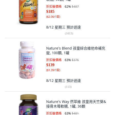
折扣後價格
62
%
$487
$185
(
$2.06/1錠
)
8/12 星期三
預計送達
(
1613
)
Nature's Blend 孩童綜合維他命補充
錠, 100顆, 1罐
折扣後價格
63
%
$376
$139
(
$1.39/1錠
)
8/12 星期三
預計送達
(
113
)
Nature's Way 然萃維 孩童用天竺葵&
接骨木莓軟糖, 1罐, 36顆
折扣後價格
63
%
$481