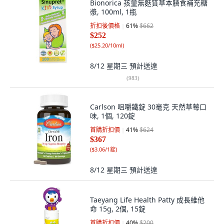
Bionorica 孩童無麩質草本膳食補充糖
漿, 100ml, 1瓶
折扣後價格
61
%
$662
$252
(
$25.20/10ml
)
8/12 星期三
預計送達
(
983
)
Carlson 咀嚼鐵錠 30毫克 天然草莓口
味, 1個, 120錠
首購折扣價
41
%
$624
$367
(
$3.06/1錠
)
8/12 星期三
預計送達
Taeyang Life Health Patty 成長維他
命 15g, 2個, 15錠
首購折扣價
40
%
$200