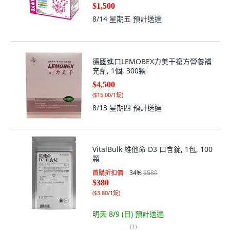
$1,500
8/14 星期五
預計送達
德國進口LEMOBEX力美干複方營養補
充劑, 1個, 300顆
$4,500
(
$15.00/1錠
)
8/13 星期四
預計送達
VitalBulk 維他命 D3 口含錠, 1包, 100
顆
首購折扣價
34
%
$580
$380
(
$3.80/1錠
)
明天 8/9 (日)
預計送達
(
1
)