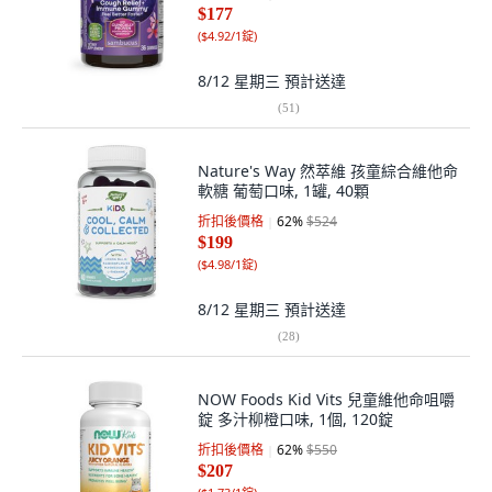
$177
(
$4.92/1錠
)
8/12 星期三
預計送達
(
51
)
Nature's Way 然萃維 孩童綜合維他命
軟糖 葡萄口味, 1罐, 40顆
折扣後價格
62
%
$524
$199
(
$4.98/1錠
)
8/12 星期三
預計送達
(
28
)
NOW Foods Kid Vits 兒童維他命咀嚼
錠 多汁柳橙口味, 1個, 120錠
折扣後價格
62
%
$550
$207