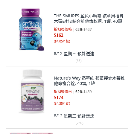
THE SMURFS 藍色小精靈 孩童用接骨
木莓&鋅&綜合維他命軟糖, 1罐, 40顆
折扣後價格
62
%
$427
$162
(
$4.05/1錠
)
8/12 星期三
預計送達
(
36
)
Nature's Way 然萃維 孩童接骨木莓維
他命複合錠, 40顆, 1罐
折扣後價格
62
%
$459
$174
(
$4.35/1錠
)
8/12 星期三
預計送達
(
230
)