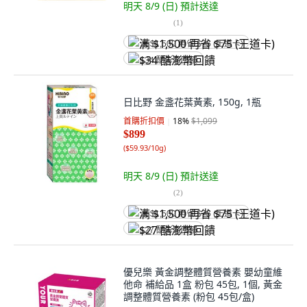
明天 8/9 (日)
預計送達
(
1
)
满 $1,500 再省 $75 (王道卡)
$34 酷澎幣回饋
日比野 金盞花葉黃素, 150g, 1瓶
首購折扣價
18
%
$1,099
$899
(
$59.93/10g
)
明天 8/9 (日)
預計送達
(
2
)
满 $1,500 再省 $75 (王道卡)
$27 酷澎幣回饋
優兒樂 黃金調整體質營養素 嬰幼童維
他命 補給品 1盒 粉包 45包, 1個, 黃金
調整體質營養素 (粉包 45包/盒)