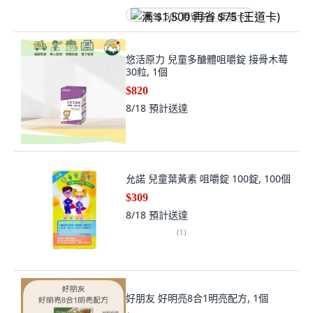
满 $1,500 再省 $75 (王道卡)
悠活原力 兒童多醣體咀嚼錠 接骨木莓
30粒, 1個
$820
8/18
預計送達
允諾 兒童葉黃素 咀嚼錠 100錠, 100個
$309
8/18
預計送達
(
1
)
好朋友 好明亮8合1明亮配方, 1個