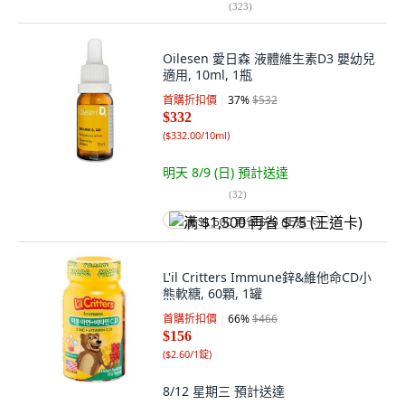
(
323
)
Oilesen 愛日森 液體維生素D3 嬰幼兒
適用, 10ml, 1瓶
首購折扣價
37
%
$532
$332
(
$332.00/10ml
)
明天 8/9 (日)
預計送達
(
32
)
满 $1,500 再省 $75 (王道卡)
L'il Critters Immune鋅&維他命CD小
熊軟糖, 60顆, 1罐
首購折扣價
66
%
$466
$156
(
$2.60/1錠
)
8/12 星期三
預計送達