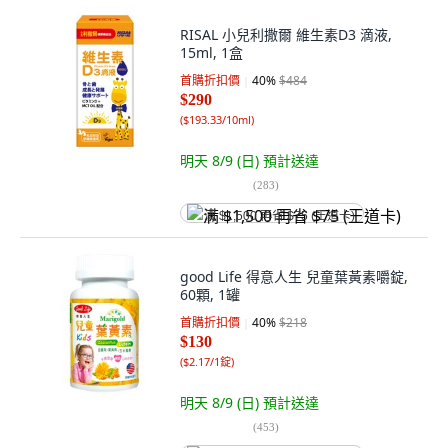
RISAL 小兒利撒爾 維生素D3 滴液,
15ml, 1盒
首購折扣價
40
%
$484
$290
(
$193.33/10ml
)
明天 8/9 (日)
預計送達
(
283
)
满 $1,500 再省 $75 (王道卡)
good Life 得意人生 兒童葉黃素嚼錠,
60顆, 1罐
首購折扣價
40
%
$218
$130
(
$2.17/1錠
)
明天 8/9 (日)
預計送達
(
453
)