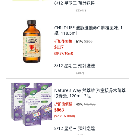
8/12 星期三
預計送達
(
2547
)
CHILDLIFE 液態維他命C 柳橙風味, 1
瓶, 118.5ml
折扣後價格
61
%
$300
$117
(
$9.87/10ml
)
8/12 星期三
預計送達
(
402
)
Nature's Way 然萃維 孩童接骨木莓萃
取糖漿, 120ml, 3瓶
折扣後價格
49
%
$1,700
$863
(
$23.97/10ml
)
8/12 星期三
預計送達