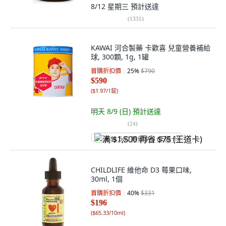
8/12 星期三
預計送達
(
1331
)
KAWAI 河合製藥 卡歡喜 兒童營養補給
球, 300顆, 1g, 1罐
首購折扣價
25
%
$790
$590
(
$1.97/1錠
)
明天 8/9 (日)
預計送達
(
24
)
满 $1,500 再省 $75 (王道卡)
CHILDLIFE 維他命 D3 莓果口味,
30ml, 1個
首購折扣價
40
%
$331
$196
(
$65.33/10ml
)