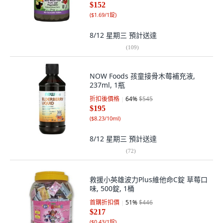
$152
(
$1.69/1錠
)
8/12 星期三
預計送達
(
109
)
NOW Foods 孩童接骨木莓補充液,
237ml, 1瓶
折扣後價格
64
%
$545
$195
(
$8.23/10ml
)
8/12 星期三
預計送達
(
72
)
救援小英雄波力Plus維他命C錠 草莓口
味, 500錠, 1桶
首購折扣價
51
%
$446
$217
(
$0.43/1錠
)