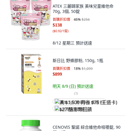
ATEX 三麗鷗家族 美味兒童維他命
70g, 3個, 50錠
首購折扣價
46
%
$256
$138
(
$0.92/1錠
)
8/12 星期三
預計送達
新日比 野蜂膠粉, 150g, 1瓶
首購折扣價
18
%
$1,099
$899
明天 8/9 (日)
預計送達
(
3
)
满 $1,500 再省 $75 (王道卡)
$27 酷澎幣回饋
CENOVIS 聖諾 綜合維他命咀嚼錠, 90