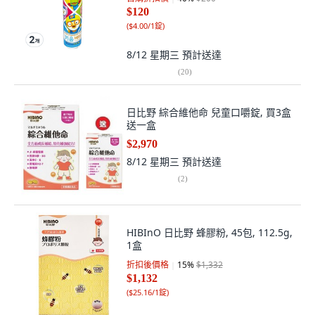
$120
(
$4.00/1錠
)
8/12 星期三
預計送達
(
20
)
日比野 綜合維他命 兒童口嚼錠, 買3盒
送一盒
$2,970
8/12 星期三
預計送達
(
2
)
HIBInO 日比野 蜂膠粉, 45包, 112.5g,
1盒
折扣後價格
15
%
$1,332
$1,132
(
$25.16/1錠
)