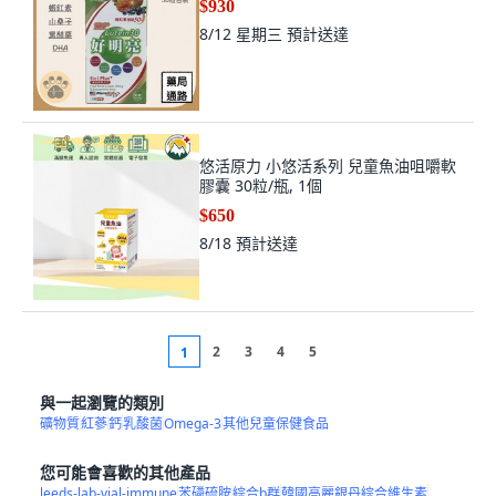
$930
8/12 星期三
預計送達
悠活原力 小悠活系列 兒童魚油咀嚼軟
膠囊 30粒/瓶, 1個
$650
8/18
預計送達
2
3
4
5
1
與一起瀏覽的類別
礦物質
紅蔘
鈣
乳酸菌
Omega-3
其他兒童保健食品
您可能會喜歡的其他產品
leeds-lab-vial-immune
苯磷硫胺
綜合b群
韓國高麗銀丹綜合維生素