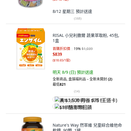
8/12 星期三
預計送達
(
168
)
RISAL 小兒利撒爾 蔬果萃取粉, 45包,
1盒
首購折扣價
19
%
$1,039
$839
(
$18.65/1錠
)
明天 8/9 (日)
預計送達
全新商品
,
盒損福利品 – 全新未開封
(2)
最低
821
(
14
)
满 $1,500 再省 $75 (王道卡)
$18 酷澎幣回饋
Nature's Way 然萃維 兒童綜合維他命
軟糖, 90顆, 1罐