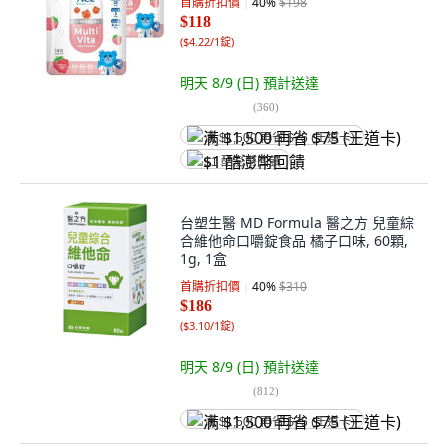
首購折扣價
40
%
$198
$118
(
$4.22/1錠
)
明天 8/9 (日)
預計送達
(
360
)
满 $1,500 再省 $75 (王道卡)
$1 酷澎幣回饋
台塑生醫 MD Formula 醫之方 兒童綜
合維他命口嚼錠食品 橘子口味, 60顆,
1g, 1盒
首購折扣價
40
%
$310
$186
(
$3.10/1錠
)
明天 8/9 (日)
預計送達
(
812
)
满 $1,500 再省 $75 (王道卡)