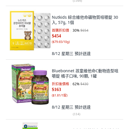
(
1164
)
Nutkids 綜合維他命礦物質咀嚼錠 30
入, 57g, 1個
首購折扣價
30
%
$654
$454
(
$79.65/10g
)
8/12 星期三
預計送達
Bluebonnet 孩童維他命C動物造型咀
嚼錠 橘子口味, 90顆, 1罐
折扣後價格
62
%
$430
$163
(
$1.81/1錠
)
8/12 星期三
預計送達
(
114
)