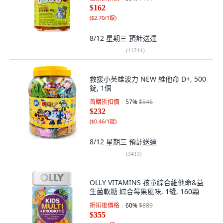
$162
(
$2.70/1錠
)
8/12 星期三
預計送達
(
11244
)
救援小英雄波力 NEW 維他命 D+, 500
錠, 1個
首購折扣價
57
%
$546
$232
(
$0.46/1錠
)
8/12 星期三
預計送達
(
3413
)
OLLY VITAMINS 孩童綜合維他命&益
生菌軟糖 綜合莓果風味, 1罐, 160顆
折扣後價格
60
%
$889
$355