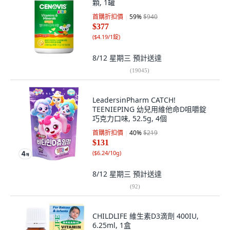
顆, 1罐
首購折扣價
59
%
$940
$377
(
$4.19/1錠
)
8/12 星期三
預計送達
(
19045
)
LeadersinPharm CATCH!
TEENIEPING 幼兒用維他命D咀嚼錠
巧克力口味, 52.5g, 4個
首購折扣價
40
%
$219
$131
(
$6.24/10g
)
8/12 星期三
預計送達
(
92
)
CHILDLIFE 維生素D3滴劑 400IU,
6.25ml, 1盒