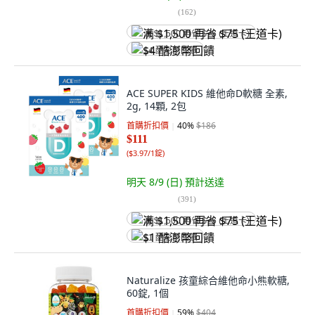
(
162
)
满 $1,500 再省 $75 (王道卡)
$4 酷澎幣回饋
ACE SUPER KIDS 維他命D軟糖 全素,
2g, 14顆, 2包
首購折扣價
40
%
$186
$111
(
$3.97/1錠
)
明天 8/9 (日)
預計送達
(
391
)
满 $1,500 再省 $75 (王道卡)
$1 酷澎幣回饋
Naturalize 孩童綜合維他命小熊軟糖,
60錠, 1個
首購折扣價
59
%
$404