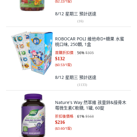
(
$2.22/1錠
)
8/12 星期三
預計送達
(
16
)
ROBOCAR POLI 維他命D+糖果 水蜜
桃口味, 250顆, 1盒
首購折扣價
56
%
$305
$132
(
$0.53/1錠
)
8/12 星期三
預計送達
(
1133
)
Nature's Way 然萃維 孩童鋅&接骨木
莓微生素C軟糖, 1罐, 60錠
折扣後價格
61
%
$568
$216
(
$3.60/1錠
)