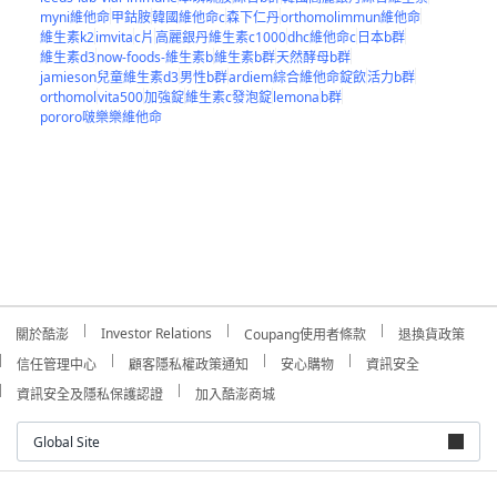
myni維他命
甲鈷胺
韓國維他命c
森下仁丹
orthomolimmun維他命
維生素k2
imvita
c片
高麗銀丹維生素c1000
dhc維他命c
日本b群
維生素d3
now-foods-維生素b
維生素b群
天然酵母b群
jamieson兒童維生素d3
男性b群
ardiem綜合維他命錠飲
活力b群
orthomol
vita500
加強錠
維生素c發泡錠
lemona
b群
pororo啵樂樂維他命
Investor Relations
關於酷澎
Coupang使用者條款
退換貨政策
信任管理中心
顧客隱私權政策通知
安心購物
資訊安全
資訊安全及隱私保護認證
加入酷澎商城
Global Site