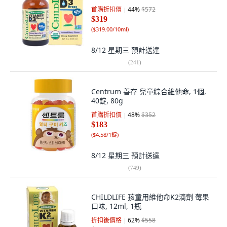
首購折扣價
44
%
$572
$319
(
$319.00/10ml
)
8/12 星期三
預計送達
(
241
)
Centrum 善存 兒童綜合維他命, 1個,
40錠, 80g
首購折扣價
48
%
$352
$183
(
$4.58/1錠
)
8/12 星期三
預計送達
(
749
)
CHILDLIFE 孩童用維他命K2滴劑 莓果
口味, 12ml, 1瓶
折扣後價格
62
%
$558