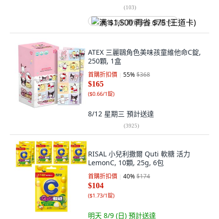
(
103
)
满 $1,500 再省 $75 (王道卡)
ATEX 三麗鷗角色美味孩童維他命C錠,
250顆, 1盒
首購折扣價
55
%
$368
$165
(
$0.66/1錠
)
8/12 星期三
預計送達
(
3925
)
RISAL 小兒利撒爾 Quti 軟糖 活力
LemonC, 10顆, 25g, 6包
首購折扣價
40
%
$174
$104
(
$1.73/1錠
)
明天 8/9 (日)
預計送達