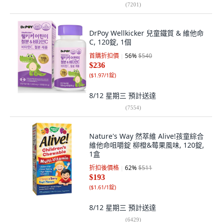
(
7201
)
DrPoy Wellkicker 兒童鐵質 & 維他命
C, 120錠, 1個
首購折扣價
56
%
$540
$236
(
$1.97/1錠
)
8/12 星期三
預計送達
(
7554
)
Nature's Way 然萃維 Alive!孩童綜合
維他命咀嚼錠 柳橙&莓果風味, 120錠,
1盒
折扣後價格
62
%
$511
$193
(
$1.61/1錠
)
8/12 星期三
預計送達
(
6429
)