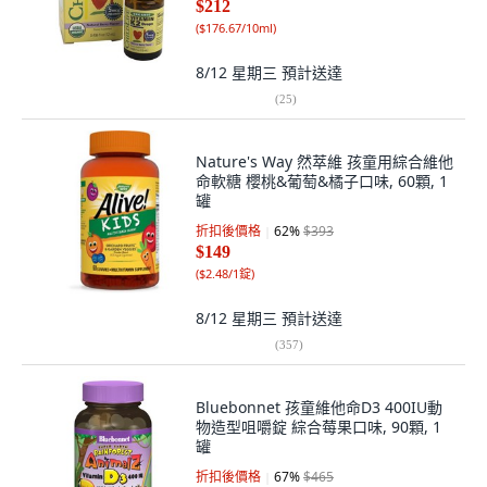
$212
(
$176.67/10ml
)
8/12 星期三
預計送達
(
25
)
Nature's Way 然萃維 孩童用綜合維他
命軟糖 櫻桃&葡萄&橘子口味, 60顆, 1
罐
折扣後價格
62
%
$393
$149
(
$2.48/1錠
)
8/12 星期三
預計送達
(
357
)
Bluebonnet 孩童維他命D3 400IU動
物造型咀嚼錠 綜合莓果口味, 90顆, 1
罐
折扣後價格
67
%
$465