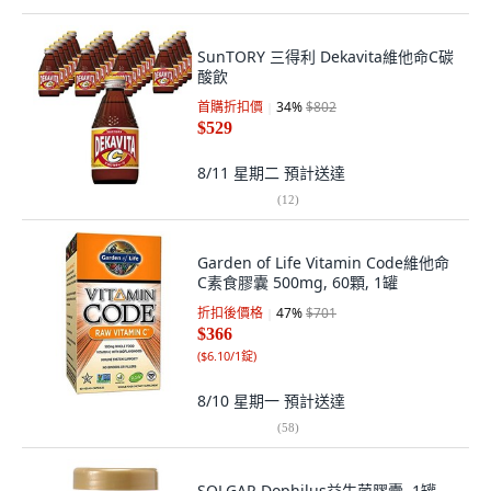
SunTORY 三得利 Dekavita維他命C碳
酸飲
首購折扣價
34
%
$802
$529
8/11 星期二
預計送達
(
12
)
Garden of Life Vitamin Code維他命
C素食膠囊 500mg, 60顆, 1罐
折扣後價格
47
%
$701
$366
(
$6.10/1錠
)
8/10 星期一
預計送達
(
58
)
SOLGAR Dophilus益生菌膠囊, 1罐,