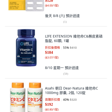
$120
(
$4.00/1錠
)
後天 8/8 (六)
預計送達
(
1
)
LIFE EXTENSION 維他命C&槲皮素磷
脂錠, 60顆, 1罐
折扣後價格
55
%
$410
$184
(
$3.07/1錠
)
8/10 星期一
預計送達
(
59
)
Asahi 朝日 Dear-Natura 維他命C
1000mg 膠囊, 2個, 120錠
首購折扣價
40
%
$320
$192
(
$0.80/1錠
)