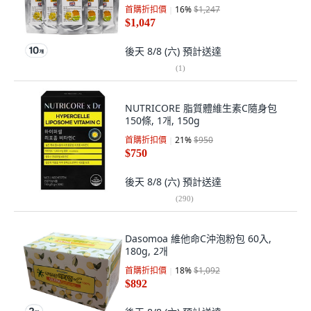
首購折扣價
16
%
$1,247
$1,047
後天 8/8 (六)
預計送達
(
1
)
NUTRICORE 脂質體維生素C隨身包
150條, 1개, 150g
首購折扣價
21
%
$950
$750
後天 8/8 (六)
預計送達
(
290
)
Dasomoa 維他命C沖泡粉包 60入,
180g, 2개
首購折扣價
18
%
$1,092
$892