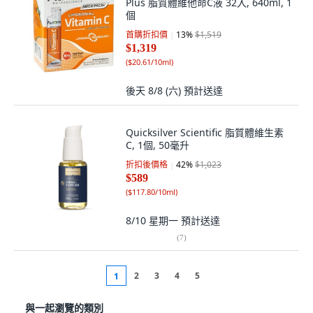
Plus 脂質體維他命C液 32入, 640ml, 1
個
首購折扣價
13
%
$1,519
$1,319
(
$20.61/10ml
)
後天 8/8 (六)
預計送達
Quicksilver Scientific 脂質體維生素
C, 1個, 50毫升
折扣後價格
42
%
$1,023
$589
(
$117.80/10ml
)
8/10 星期一
預計送達
(
7
)
2
3
4
5
1
與一起瀏覽的類別