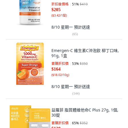
折扣後價格
51
%
$419
$205
(
$3.42/1錠
)
8/10 星期一
預計送達
(
65
)
Emergen-C 維生素C沖泡飲 柳丁口味,
91g, 1盒
首購折扣價
53
%
$350
$164
(
$18.02/10g
)
8/10 星期一
預計送達
(
144
)
益羅菲 脂質體維他命C Plus 27g, 1個,
30錠
首購折扣價
65
%
$352