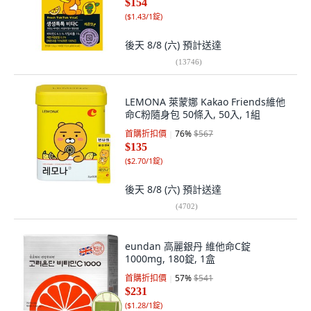
$154
(
$1.43/1錠
)
後天 8/8 (六)
預計送達
(
13746
)
LEMONA 萊蒙娜 Kakao Friends維他
命C粉隨身包 50條入, 50入, 1組
首購折扣價
76
%
$567
$135
(
$2.70/1錠
)
後天 8/8 (六)
預計送達
(
4702
)
eundan 高麗銀丹 維他命C錠
1000mg, 180錠, 1盒
首購折扣價
57
%
$541
$231
(
$1.28/1錠
)