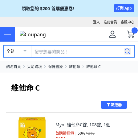
領取您的
$200
首購優惠卷!
打開 App
登入
註冊會員
客服中心
全部
酷澎首頁
火箭跨境
保健醫療
維他命
維他命 C
維他命 C
篩選器
Myni 維他命C錠, 108錠, 1個
首購折扣價
50
%
$310