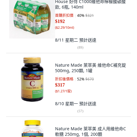
House 好侍 C1000維他命檸檬酸碳酸
飲, 6瓶, 140ml
首購折扣價
40
%
$321
$192
(
$2.29/10ml
)
8/11 星期二
預計送達
(
89
)
Nature Made 萊萃美 維他命C補充錠
500mg, 250顆, 1罐
折扣後價格
52
%
$670
$317
(
$1.27/1錠
)
8/10 星期一
預計送達
(
57
)
Nature Made 萊萃美 成人用維他命C
軟糖 250mg, 1個, 200顆