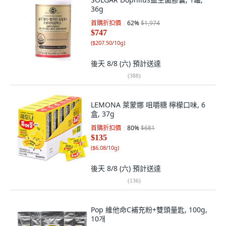
36g
首購折扣價
62
%
$1,974
$747
(
$207.50/10g
)
後天 8/8 (六)
預計送達
(
388
)
LEMONA 萊蒙娜 咀嚼糖 檸檬口味, 6
盒, 37g
首購折扣價
80
%
$681
$135
(
$6.08/10g
)
後天 8/8 (六)
預計送達
(
136
)
Pop 維他命C補充粉+雙頭量匙, 100g,
10개