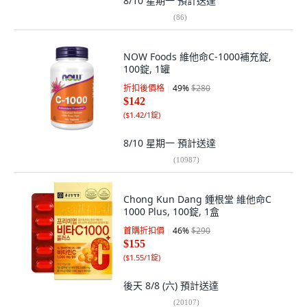
8/10 星期一
預計送達
(
86
)
NOW Foods 維他命C-1000補充錠,
100錠, 1罐
折扣後價格
49
%
$280
$142
(
$1.42/1錠
)
8/10 星期一
預計送達
(
10987
)
Chong Kun Dang 鍾根堂 維他命C
1000 Plus, 100錠, 1盒
首購折扣價
46
%
$290
$155
(
$1.55/1錠
)
後天 8/8 (六)
預計送達
(
20107
)