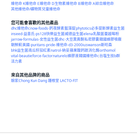
維他命 K
維他命 E
維他命 D
生物素
維他命 B
維他命 A
綜合維他命
其他維他命/礦物質
兒童維他命
您可能會喜歡的其他產品
dhc維他命c
now-foods-鈣
夜酵素
藍藻錠
phytotics必多提斯
酵素益生菌
inseed-益喜氏-ps128快樂益生菌
威德益生菌
elena乳酸菌
蔓越莓粉
jarrow-formulas-女性益生菌
dhc-大豆異黃酮
私密膠囊
韓國蜂膠噴霧
朝鮮薊
美國-puritans-pride-維他命-d3-2000iu
swanson斯旺森
bhk益生菌
南瓜籽茄紅素
natrol-納妥
蘋果酸鈣鎂
消化酶
orthomol
vital-beautie
force-factor
naturelo
蜂膠液
韓國維他命c
台塩生技b群
活力素
來自其他品牌的商品
娘家
Chong Kun Dang 鍾根堂 LACTO-FIT