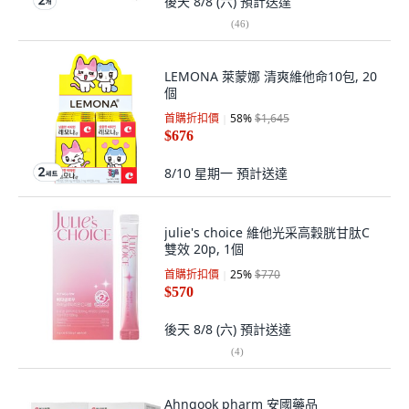
後天 8/8 (六)
預計送達
(
46
)
LEMONA 萊蒙娜 清爽維他命10包, 20
個
首購折扣價
58
%
$1,645
$676
8/10 星期一
預計送達
julie's choice 維他光采高穀胱甘肽C
雙效 20p, 1個
首購折扣價
25
%
$770
$570
後天 8/8 (六)
預計送達
(
4
)
Ahngook pharm 安國藥品