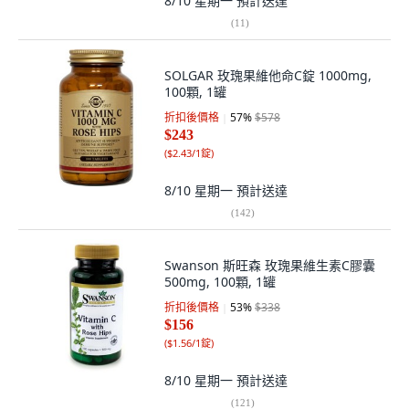
8/10 星期一
預計送達
(
11
)
SOLGAR 玫瑰果維他命C錠 1000mg,
100顆, 1罐
折扣後價格
57
%
$578
$243
(
$2.43/1錠
)
8/10 星期一
預計送達
(
142
)
Swanson 斯旺森 玫瑰果維生素C膠囊
500mg, 100顆, 1罐
折扣後價格
53
%
$338
$156
(
$1.56/1錠
)
8/10 星期一
預計送達
(
121
)