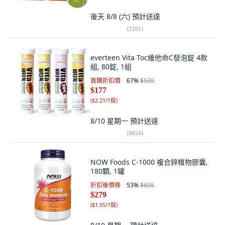
後天 8/8 (六)
預計送達
(
1261
)
everteen Vita Toc維他命C發泡錠 4款
組, 80錠, 1組
首購折扣價
67
%
$539
$177
(
$2.21/1錠
)
8/10 星期一
預計送達
(
8654
)
NOW Foods C-1000 複合鋅植物膠囊,
180顆, 1罐
折扣後價格
53
%
$605
$279
(
$1.55/1錠
)