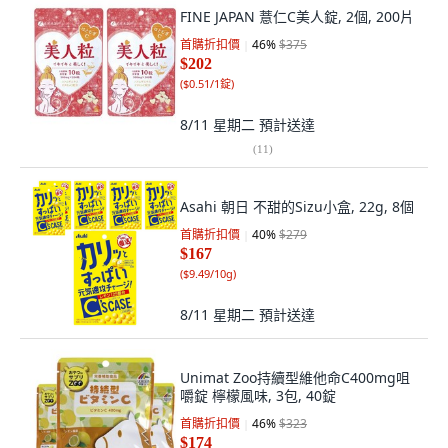
FINE JAPAN 薏仁C美人錠, 2個, 200片
首購折扣價
46
%
$375
$202
(
$0.51/1錠
)
8/11 星期二
預計送達
(
11
)
Asahi 朝日 不甜的Sizu小盒, 22g, 8個
首購折扣價
40
%
$279
$167
(
$9.49/10g
)
8/11 星期二
預計送達
Unimat Zoo持續型維他命C400mg咀
嚼錠 檸檬風味, 3包, 40錠
首購折扣價
46
%
$323
$174