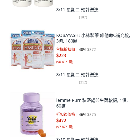
8/11 星期二
預計送達
(
107
)
KOBAYASHI 小林製藥 維他命C補充錠,
3包, 180顆
首購折扣價
40
%
$372
$223
(
$0.41/1錠
)
8/11 星期二
預計送達
(
212
)
lemme Purr 私密處益生菌軟糖, 1個,
60錠
折扣後價格
46
%
$875
$472
(
$7.87/1錠
)
8/10 星期一
預計送達