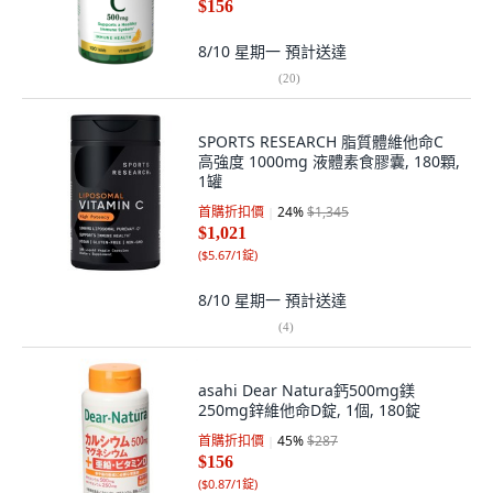
$156
8/10 星期一
預計送達
(
20
)
SPORTS RESEARCH 脂質體維他命C
高強度 1000mg 液體素食膠囊, 180顆,
1罐
首購折扣價
24
%
$1,345
$1,021
(
$5.67/1錠
)
8/10 星期一
預計送達
(
4
)
asahi Dear Natura鈣500mg鎂
250mg鋅維他命D錠, 1個, 180錠
首購折扣價
45
%
$287
$156
(
$0.87/1錠
)