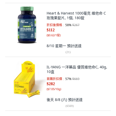
Heart & Harvest 1000毫克 維他命 C
玫瑰果錠片, 1個, 180錠
折扣後價格
58
%
$267
$112
(
$0.62/1錠
)
8/10 星期一
預計送達
(
21
)
IL-YANG 一洋藥品 優質維他命C, 40g,
10盒
首購折扣價
57
%
$669
$282
(
$7.05/10g
)
後天 8/8 (六)
預計送達
(
6569
)