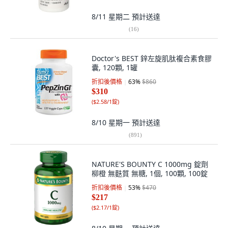
8/11 星期二
預計送達
(
16
)
Doctor's BEST 鋅左旋肌肽複合素食膠
囊, 120顆, 1罐
折扣後價格
63
%
$860
$310
(
$2.58/1錠
)
8/10 星期一
預計送達
(
891
)
NATURE'S BOUNTY C 1000mg 錠劑
柳橙 無麩質 無糖, 1個, 100顆, 100錠
折扣後價格
53
%
$470
$217
(
$2.17/1錠
)