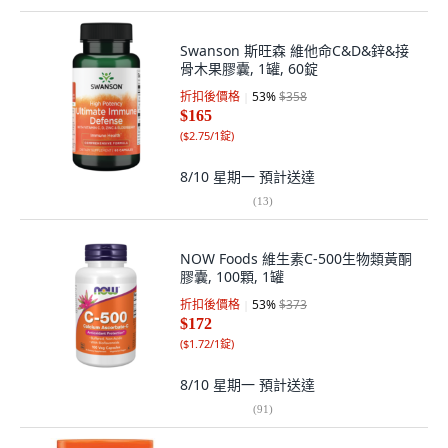
Swanson 斯旺森 維他命C&D&鋅&接
骨木果膠囊, 1罐, 60錠
折扣後價格
53
%
$358
$165
(
$2.75/1錠
)
8/10 星期一
預計送達
(
13
)
NOW Foods 維生素C-500生物類黃酮
膠囊, 100顆, 1罐
折扣後價格
53
%
$373
$172
(
$1.72/1錠
)
8/10 星期一
預計送達
(
91
)