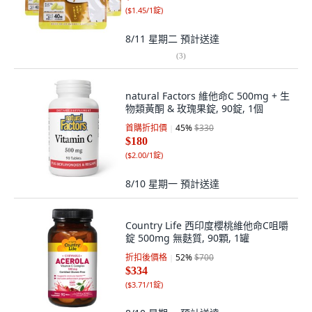
(
$1.45/1錠
)
8/11 星期二
預計送達
(
3
)
natural Factors 維他命C 500mg + 生
物類黃酮 & 玫瑰果錠, 90錠, 1個
首購折扣價
45
%
$330
$180
(
$2.00/1錠
)
8/10 星期一
預計送達
Country Life 西印度櫻桃維他命C咀嚼
錠 500mg 無麩質, 90顆, 1罐
折扣後價格
52
%
$700
$334
(
$3.71/1錠
)