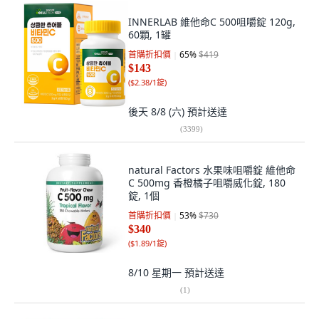
INNERLAB 維他命C 500咀嚼錠 120g,
60顆, 1罐
首購折扣價
65
%
$419
$143
(
$2.38/1錠
)
後天 8/8 (六)
預計送達
(
3399
)
natural Factors 水果味咀嚼錠 維他命
C 500mg 香橙橘子咀嚼威化錠, 180
錠, 1個
首購折扣價
53
%
$730
$340
(
$1.89/1錠
)
8/10 星期一
預計送達
(
1
)