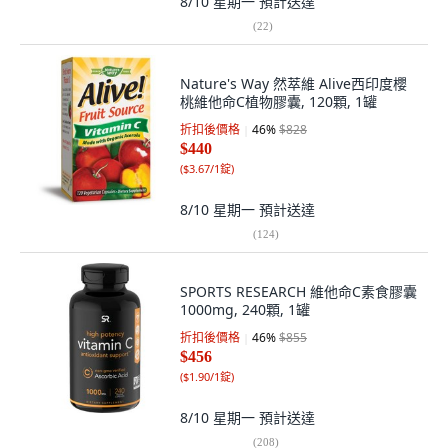
8/10 星期一
預計送達
(
22
)
Nature's Way 然萃維 Alive西印度櫻
桃維他命C植物膠囊, 120顆, 1罐
折扣後價格
46
%
$828
$440
(
$3.67/1錠
)
8/10 星期一
預計送達
(
124
)
SPORTS RESEARCH 維他命C素食膠囊
1000mg, 240顆, 1罐
折扣後價格
46
%
$855
$456
(
$1.90/1錠
)
8/10 星期一
預計送達
(
208
)