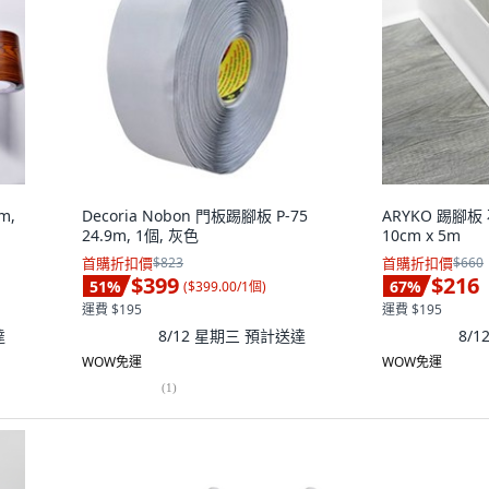
m,
Decoria Nobon 門板踢腳板 P-75
ARYKO 踢腳
24.9m, 1個, 灰色
10cm x 5m
首購折扣價
$823
首購折扣價
$660
$399
$216
51
%
67
%
(
$399.00/1個
)
運費 $195
運費 $195
達
8/12 星期三
預計送達
8/
WOW免運
WOW免運
(
1
)