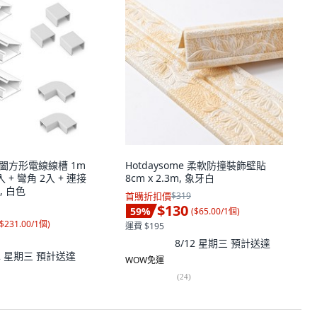
可開闔方形電線線槽 1m
Hotdaysome 柔軟防撞裝飾壁貼
入 + 彎角 2入 + 連接
8cm x 2.3m, 象牙白
, 白色
首購折扣價
$319
$130
59
%
(
$65.00/1個
)
$231.00/1個
)
運費 $195
8/12 星期三
預計送達
12 星期三
預計送達
WOW免運
(
24
)