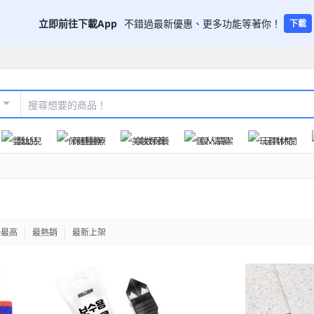
立即前往下載App
不錯過最新優惠、更多功能等著你！
下載
嬰幼兒
保健醫療
美妝保養
個人清潔
玩具休閒
格最高
最熱銷
最新上架