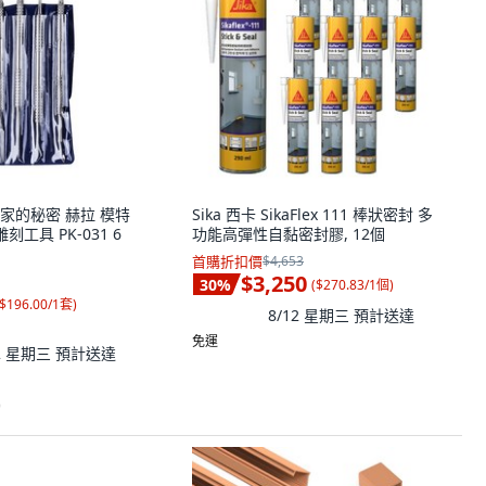
 藝術家的秘密 赫拉 模特
Sika 西卡 SikaFlex 111 棒狀密封 多
刻工具 PK-031 6
功能高彈性自黏密封膠, 12個
首購折扣價
$4,653
$3,250
30
%
(
$270.83/1個
)
$196.00/1套
)
8/12 星期三
預計送達
免運
12 星期三
預計送達
)