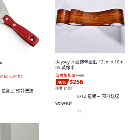
個
daysoy 木紋飾條壁貼 12cm x 10m,
05 黃橡木
首購折扣價
$428
$160.00/1套
)
$256
40
%
運費 $195
12 星期三
預計送達
8/12 星期三
預計送達
WOW免運
(
1
)