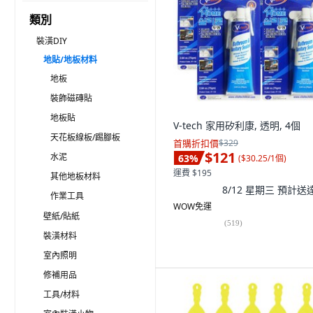
類別
裝潢DIY
地貼/地板材料
地板
裝飾磁磚貼
地板貼
V-tech 家用矽利康, 透明, 4個
天花板線板/踢腳板
首購折扣價
$329
$121
水泥
63
%
(
$30.25/1個
)
運費 $195
其他地板材料
8/12 星期三
預計送
作業工具
WOW免運
壁紙/貼紙
(
519
)
裝潢材料
室內照明
修補用品
工具/材料