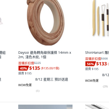
線槽組
Daysoi 邊角轉角線保護條 14mm x
ShinHanart
個
2m, 淺色木紋, 1個
首購折扣價
$308
$133
首購折扣價
$225
56
%
(
$135
40
%
(
$135.00/1個
)
運費 $195
運費 $195
8/
達
8/12 星期三
預計送達
WOW免運
WOW免運
(
29
)
(
1
)