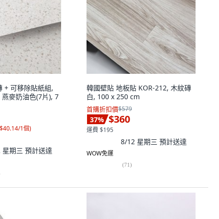
磚 + 可移除貼紙組,
韓國壁貼 地板貼 KOR-212, 木紋磚
燕麥奶油色(7片), 7
白, 100 x 250 cm
首購折扣價
$579
$360
37
%
$40.14/1個
)
運費 $195
8/12 星期三
預計送達
12 星期三
預計送達
WOW免運
(
71
)
)