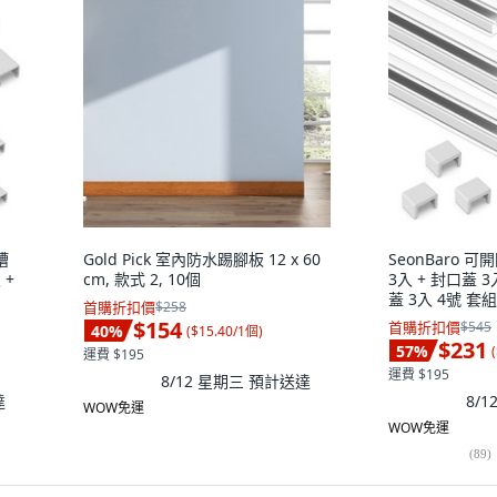
槽
Gold Pick 室內防水踢腳板 12 x 60
SeonBaro 
 +
cm, 款式 2, 10個
3入 + 封口蓋 3
蓋 3入 4號 套組
首購折扣價
$258
$154
首購折扣價
$545
40
%
(
$15.40/1個
)
$231
57
%
(
運費 $195
運費 $195
8/12 星期三
預計送達
達
8/
WOW免運
WOW免運
(
89
)