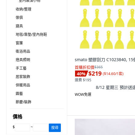
室內裝潢小物
收納/整理
傢俱
寢具
地毯/靠墊/室內拖鞋
窗簾
衛浴用品
smato 塑膠刮刀 C1023840, 15
燈具照明
首購折扣價
$365
手工藝
$219
40
%
(
$14.60/1套
)
居家裝飾
運費 $195
保暖用品
8/12 星期三
預計送
園藝
WOW免運
節慶/裝飾
價格
$
~
搜尋