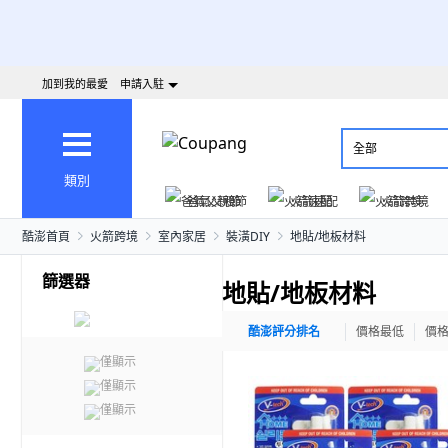
加到我的最愛
申請入駐
全部
類別
爸氣父親節
火箭速配
火箭跨境
酷澎首頁
火箭跨境
室內家居
裝潢DIY
地貼/地板材料
篩選器
地貼/地板材料
酷澎評分排名
價格最低
價
僅顯示
僅顯示
僅顯示