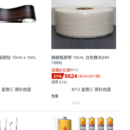
板壁貼 10cm x 10m,
踢腳板膠帶 10cm, 白色橡木(HD-
1006)
首購折扣價
$912
$624
31
%
(
$624.00/1個
)
運費 $195
12 星期三
預計送達
8/12 星期三
預計送達
免運
(
227
)