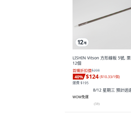
LISHIN Vitson 方形線板 5號, 
12個
首購折扣價
$208
$124
40
%
(
$10.33/1個
)
運費 $195
8/12 星期三
預計送
WOW免運
(
59
)