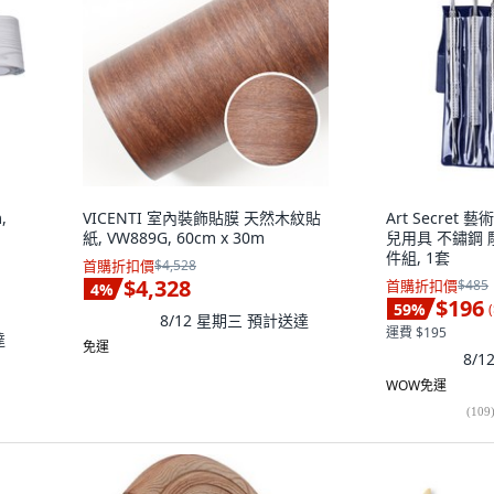
,
VICENTI 室內裝飾貼膜 天然木紋貼
Art Secret
紙, VW889G, 60cm x 30m
兒用具 不鏽鋼 雕
件組, 1套
首購折扣價
$4,528
$4,328
首購折扣價
$485
4
%
$196
59
%
(
8/12 星期三
預計送達
運費 $195
達
免運
8/
WOW免運
(
109