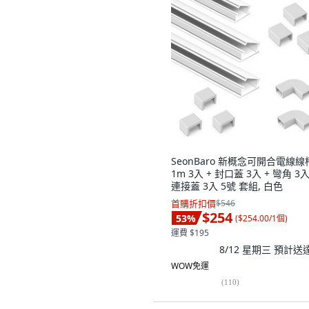
SeonBaro 新概念可開合電線線
1m 3入 + 封口蓋 3入 + 彎角 3入
連接蓋 3入 5號 套組, 白色
首購折扣價
$546
$254
53
%
(
$254.00/1個
)
運費 $195
8/12 星期三
預計送
WOW免運
(
110
)