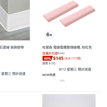
板 石膏線 裝飾膠帶
哈黛森 電線電纜整理線槽, 粉紅色
首購折扣價
$243
$145
40
%
(
$24.17/1個
)
運費 $195
8/12 星期三
預計送達
12 星期三
預計送達
WOW免運
(
16
)