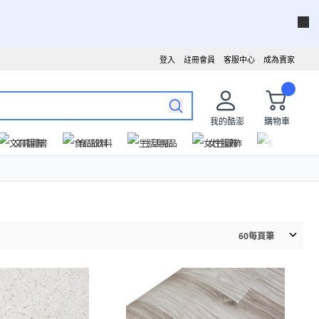
登入
註冊會員
客服中心
成為賣家
我的酷澎
購物車
文具圖書
食品飲料
生活用品
女性服飾
運動戶外
60
每頁筆