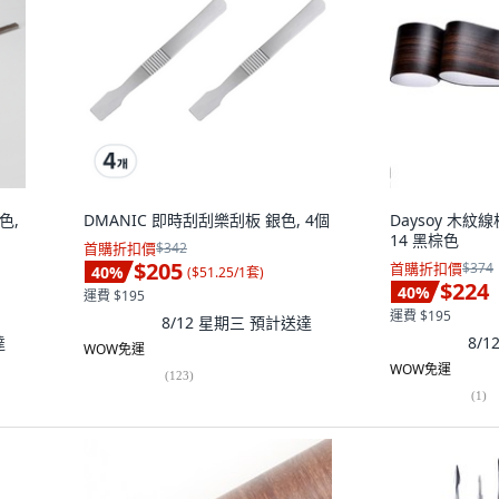
栗色,
DMANIC 即時刮刮樂刮板 銀色, 4個
Daysoy 木紋線
14 黑棕色
首購折扣價
$342
$205
首購折扣價
$374
40
%
(
$51.25/1套
)
$224
40
%
運費 $195
運費 $195
8/12 星期三
預計送達
達
8/
WOW免運
WOW免運
(
123
)
(
1
)