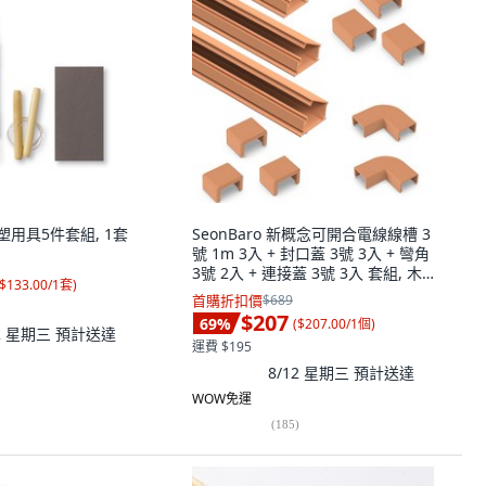
 雕塑用具5件套組, 1套
SeonBaro 新概念可開合電線線槽 3
號 1m 3入 + 封口蓋 3號 3入 + 彎角
3號 2入 + 連接蓋 3號 3入 套組, 木
$133.00/1套
)
紋
首購折扣價
$689
$207
69
%
(
$207.00/1個
)
12 星期三
預計送達
運費 $195
8/12 星期三
預計送達
WOW免運
(
185
)