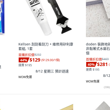
Kellsen 刮刮看刮刀 + 維修用矽利康
doden 裝飾地
套組, 1套
非黏著式水磨石 
個
首購折扣價
$232
$129
首購折扣價
$469
44
%
(
$129.00/1個
)
$281
40
%
(
運費 $195
達
運費 $195
8/12 星期三
預計送達
8/
WOW免運
WOW免運
(
596