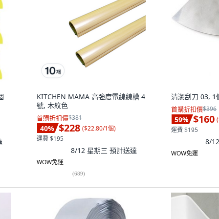
個
KITCHEN MAMA 高強度電線線槽 4
清潔刮刀 03, 1
號, 木紋色
首購折扣價
$396
$160
首購折扣價
$381
59
%
(
$228
40
%
(
$22.80/1個
)
運費 $195
運費 $195
達
8/
8/12 星期三
預計送達
WOW免運
WOW免運
(
689
)