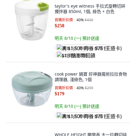
taylor's eye witness 手拉式旋轉切碎
攪拌器 850ml, 1個, 綠色 + 白色
首購折扣價
40
%
$430
$258
明天 8/10 (一)
預計送達
满 $1,500 再省 $75 (王道卡)
$13 酷澎幣回饋
cook power 鍋寶 好神器魔術拉拉食物
調理器, 淺綠色, 1個
首購折扣價
40
%
$299
$179
明天 8/10 (一)
預計送達
满 $1,500 再省 $75 (王道卡)
WHOLE HEIGHT 闔樂泰 大一拉轉切碎