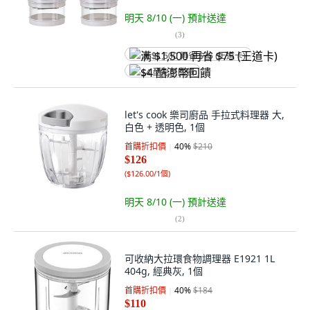
明天 8/10 (一)
預計送達
(
3
)
满 $1,500 再省 $75 (王道卡)
$4 酷澎幣回饋
let's cook 樂司廚品 手拉式料理器 大,
白色 + 透明色, 1個
首購折扣價
40
%
$210
$126
(
$126.00/1個
)
明天 8/10 (一)
預計送達
(
2
)
可收納大拉環食物調理器 E1921 1L
404g, 經典灰, 1個
首購折扣價
40
%
$184
$110