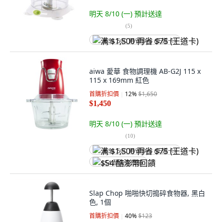
明天 8/10 (一)
預計送達
(
5
)
满 $1,500 再省 $75 (王道卡)
aiwa 愛華 食物調理機 AB-G2J 115 x
115 x 169mm 紅色
首購折扣價
12
%
$1,650
$1,450
明天 8/10 (一)
預計送達
(
10
)
满 $1,500 再省 $75 (王道卡)
$54 酷澎幣回饋
Slap Chop 啪啪快切搗碎食物器, 黑白
色, 1個
首購折扣價
40
%
$123