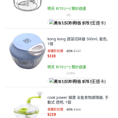
明天 8/10 (一)
預計送達
(
3
)
满 $1,500 再省 $75 (王道卡)
kong kong 蔬菜切碎器 500ml, 藍色,
1個
首購折扣價
40
%
$197
$118
明天 8/10 (一)
預計送達
(
1205
)
满 $1,500 再省 $75 (王道卡)
cook power 鍋寶 全能食物調理器, 手
動式 透明, 1個
首購折扣價
40
%
$366
$219