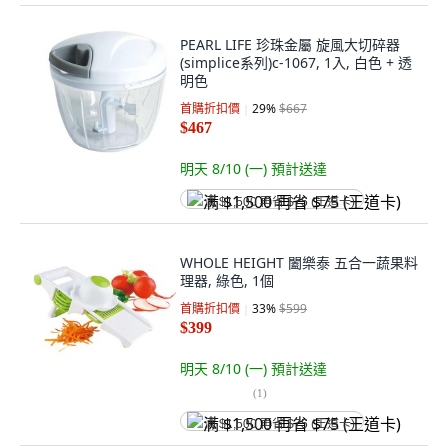
PEARL LIFE 珍珠金屬 旋風大切碎器
(simplice系列)c-1067, 1入, 白色 + 透
明色
首購折扣價
29
%
$667
$467
明天 8/10 (一)
預計送達
满 $1,500 再省 $75 (王道卡)
WHOLE HEIGHT 闔樂泰 五合一蔬果料
理器, 綠色, 1個
首購折扣價
33
%
$599
$399
明天 8/10 (一)
預計送達
(
1
)
满 $1,500 再省 $75 (王道卡)