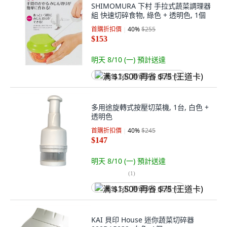
SHIMOMURA 下村 手拉式蔬菜調理器
組 快速切碎食物, 綠色 + 透明色, 1個
首購折扣價
40
%
$255
$153
明天 8/10 (一)
預計送達
满 $1,500 再省 $75 (王道卡)
多用途旋轉式按壓切菜機, 1台, 白色 +
透明色
首購折扣價
40
%
$245
$147
明天 8/10 (一)
預計送達
(
1
)
满 $1,500 再省 $75 (王道卡)
KAI 貝印 House 迷你蔬菜切碎器