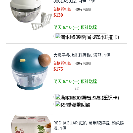
000DA5032, 白色, 1個
首購折扣價
40
%
$233
$139
明天 8/10 (一)
預計送達
满 $1,500 再省 $75 (王道卡)
大鼻子多功能料理機, 深藍, 1個
首購折扣價
40
%
$293
$175
明天 8/10 (一)
預計送達
(
1
)
满 $1,500 再省 $75 (王道卡)
$9 酷澎幣回饋
RED JAGUAR 紅豹 萬用絞碎器, 顏色隨
機, 1個