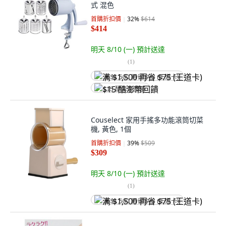
式 混色
首購折扣價
32
%
$614
$414
明天 8/10 (一)
預計送達
(
1
)
满 $1,500 再省 $75 (王道卡)
$15 酷澎幣回饋
Couselect 家用手搖多功能滾筒切菜
機, 黃色, 1個
首購折扣價
39
%
$509
$309
明天 8/10 (一)
預計送達
(
1
)
满 $1,500 再省 $75 (王道卡)