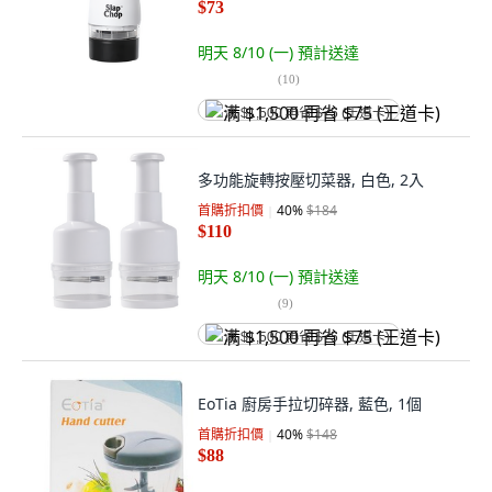
$73
明天 8/10 (一)
預計送達
(
10
)
满 $1,500 再省 $75 (王道卡)
多功能旋轉按壓切菜器, 白色, 2入
首購折扣價
40
%
$184
$110
明天 8/10 (一)
預計送達
(
9
)
满 $1,500 再省 $75 (王道卡)
EoTia 廚房手拉切碎器, 藍色, 1個
首購折扣價
40
%
$148
$88