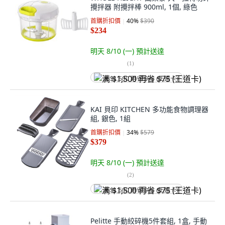
攪拌器 附攪拌棒 900ml, 1個, 綠色
首購折扣價
40
%
$390
$234
明天 8/10 (一)
預計送達
(
1
)
满 $1,500 再省 $75 (王道卡)
KAI 貝印 KITCHEN 多功能食物調理器
組, 銀色, 1組
首購折扣價
34
%
$579
$379
明天 8/10 (一)
預計送達
(
2
)
满 $1,500 再省 $75 (王道卡)
Pelitte 手動絞碎機5件套組, 1盒, 手動