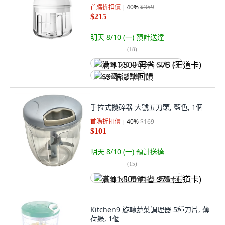
首購折扣價
40
%
$359
$215
明天 8/10 (一)
預計送達
(
18
)
满 $1,500 再省 $75 (王道卡)
$9 酷澎幣回饋
手拉式攪碎器 大號五刀頭, 藍色, 1個
首購折扣價
40
%
$169
$101
明天 8/10 (一)
預計送達
(
15
)
满 $1,500 再省 $75 (王道卡)
Kitchen9 旋轉蔬菜調理器 5種刀片, 薄
荷綠, 1個