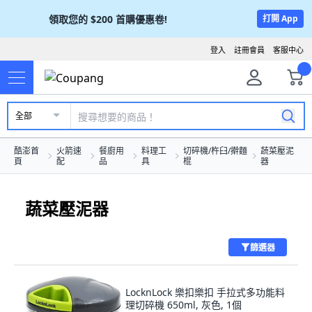
領取您的
$200
首購優惠卷!
打開 App
登入
註冊會員
客服中心
全部
酷澎首
火箭速
餐廚用
料理工
切碎機/杵臼/擀麵
蔬菜壓泥
頁
配
品
具
棍
器
蔬菜壓泥器
篩選器
LocknLock 樂扣樂扣 手拉式多功能料
理切碎機 650ml, 灰色, 1個