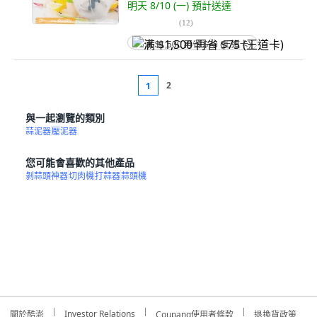
明天 8/10 (一)
預計送達
(
12
)
满 $1,500 再省 $75 (王道卡)
2
1
與一起瀏覽的類別
蒜泥器
壓泥器
您可能會喜歡的其他產品
剝蒜頭神器
切肉機
打蒜器
蒜頭機
Investor Relations
關於酷澎
Coupang使用者條款
退換貨政策