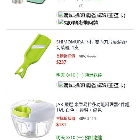
(
2
)
满 $1,500 再省 $75 (王道卡)
$20 酷澎幣回饋
SHIMOMURA 下村 雙向刀片磨泥器/
切菜器, 1支
首購折扣價
40
%
$395
$237
明天 8/10 (一)
預計送達
满 $1,500 再省 $75 (王道卡)
JAR 嚴選 米樂易拉多功能料理器4件組,
1組, 白色 + 透明 + 綠色
首購折扣價
40
%
$219
$131
明天 8/10 (一)
預計送達