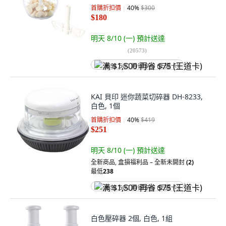
首購折扣價
40
%
$300
$180
明天 8/10 (一)
預計送達
(
20573
)
满 $1,500 再省 $75 (王道卡)
KAI 貝印 迷你蔬菜切碎器 DH-8233,
白色, 1個
首購折扣價
40
%
$419
$251
明天 8/10 (一)
預計送達
全新商品
,
盒損福利品 – 全新未開封
(2)
最低
238
满 $1,500 再省 $75 (王道卡)
白色壓碎器 2個, 白色, 1組