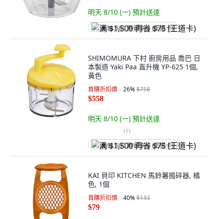
明天 8/10 (一)
預計送達
满 $1,500 再省 $75 (王道卡)
SHIMOMURA 下村 廚房用品 喬巴 日
本製造 Yaki Paa 直升機 YP-625 1個,
黃色
首購折扣價
26
%
$758
$558
明天 8/10 (一)
預計送達
(
1
)
满 $1,500 再省 $75 (王道卡)
KAI 貝印 KITCHEN 馬鈴薯搗碎器, 橘
色, 1個
首購折扣價
40
%
$133
$79