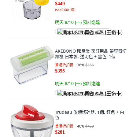
$449
(
$449.00/1個
)
明天 8/10 (一)
預計送達
满 $1,500 再省 $75 (王道卡)
AKEBONO 曙產業 烹飪用品 帶容器切
絲機 日本製, 透明色 + 黑色, 1個
首購折扣價
36
%
$555
$355
明天 8/10 (一)
預計送達
满 $1,500 再省 $75 (王道卡)
Trudeau 旋轉切碎器, 1個, 紅色 + 白
色
首購折扣價
40
%
$469
$281