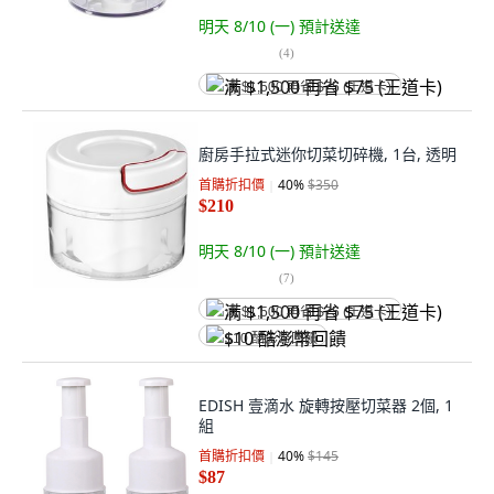
明天 8/10 (一)
預計送達
(
4
)
满 $1,500 再省 $75 (王道卡)
廚房手拉式迷你切菜切碎機, 1台, 透明
首購折扣價
40
%
$350
$210
明天 8/10 (一)
預計送達
(
7
)
满 $1,500 再省 $75 (王道卡)
$10 酷澎幣回饋
EDISH 壹滴水 旋轉按壓切菜器 2個, 1
組
首購折扣價
40
%
$145
$87