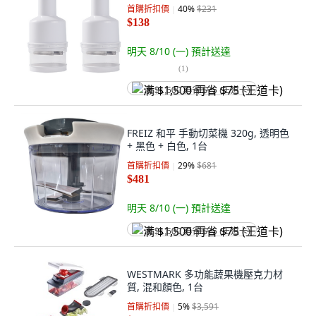
首購折扣價
40
%
$231
$138
明天 8/10 (一)
預計送達
(
1
)
满 $1,500 再省 $75 (王道卡)
FREIZ 和平 手動切菜機 320g, 透明色
+ 黑色 + 白色, 1台
首購折扣價
29
%
$681
$481
明天 8/10 (一)
預計送達
满 $1,500 再省 $75 (王道卡)
WESTMARK 多功能蔬果機壓克力材
質, 混和顏色, 1台
首購折扣價
5
%
$3,591