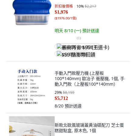
折扣後價格
10
%
$2,217
$1,976
(
$1976.00/1個
)
明天 8/10 (一)
預計送達
(
1
)
最高再省 $99 (王道卡)
$59 酷澎幣回饋
手動入門款壓力機 (上壓板
100*140mm) 歐冶子 衝壓機, 1個, 手
動入門款（上壓板100*140mm）
29
%
$8,159
$5,712
8/20
預計送達
新款北歐風玻璃蓋黃油碟配刀 芝士蛋
糕甜點盒, 原木色, 1個