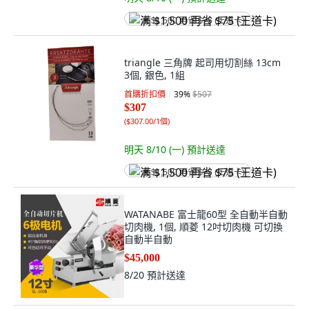
满 $1,500 再省 $75 (王道卡)
triangle 三角牌 起司用切割絲 13cm
3個, 銀色, 1組
首購折扣價
39
%
$507
$307
(
$307.00/1個
)
明天 8/10 (一)
預計送達
满 $1,500 再省 $75 (王道卡)
WATANABE 富士龍60型 全自動半自動
切肉機, 1個, 順菱 12吋切肉機 可切換
自動半自動
$45,000
8/20
預計送達