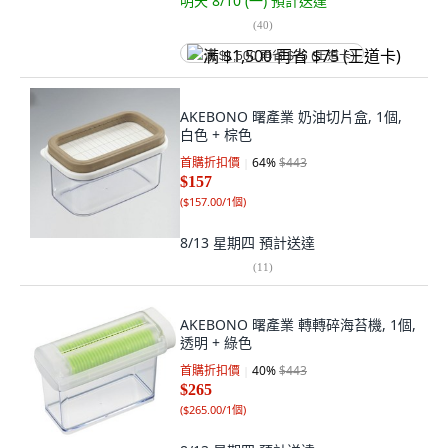
明天 8/10 (一)
預計送達
(
40
)
满 $1,500 再省 $75 (王道卡)
AKEBONO 曙產業 奶油切片盒, 1個,
白色 + 棕色
首購折扣價
64
%
$443
$157
(
$157.00/1個
)
8/13 星期四
預計送達
(
11
)
AKEBONO 曙產業 轉轉碎海苔機, 1個,
透明 + 綠色
首購折扣價
40
%
$443
$265
(
$265.00/1個
)