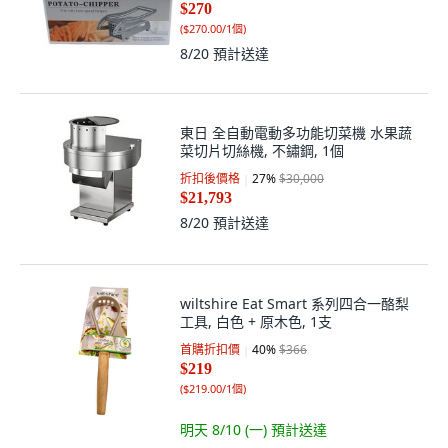
$270
(
$270.00/1個
)
8/20
預計送達
東日 全自動電動多功能切菜機 水果蔬
菜切片切絲機, 不鏽鋼, 1個
折扣後價格
27
%
$30,000
$21,793
8/20
預計送達
wiltshire Eat Smart 系列四合一酪梨
工具, 白色 + 原木色, 1支
首購折扣價
40
%
$366
$219
(
$219.00/1個
)
明天 8/10 (一)
預計送達