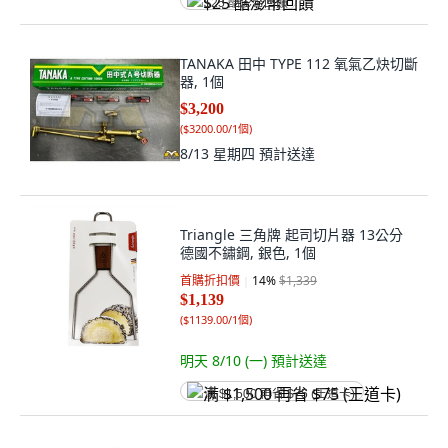
$25 酷澎幣回饋
TANAKA 田中 TYPE 112 氧氣乙炔切斷
器, 1個
$3,200
(
$3200.00/1個
)
8/13 星期四
預計送達
Triangle 三角牌 起司切片器 13公分
德國不鏽鋼, 銀色, 1個
首購折扣價
14
%
$1,339
$1,139
(
$1139.00/1個
)
明天 8/10 (一)
預計送達
满 $1,500 再省 $75 (王道卡)