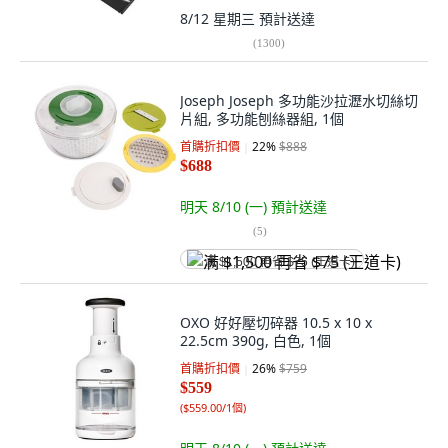
8/12 星期三
預計送達
(
1300
)
Joseph Joseph 多功能沙拉瀝水切絲切
片組, 多功能刨絲器組, 1個
首購折扣價
22
%
$888
$688
明天 8/10 (一)
預計送達
(
5
)
满 $1,500 再省 $75 (王道卡)
OXO 好好壓切碎器 10.5 x 10 x
22.5cm 390g, 白色, 1個
首購折扣價
26
%
$759
$559
(
$559.00/1個
)