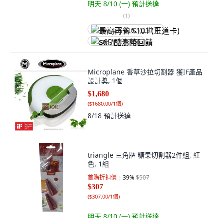
明天 8/10 (一)
預計送達
(
1
)
最高再省 $101 (王道卡)
$65 酷澎幣回饋
Microplane 香草沙拉切割器 獲IF產品
設計獎, 1個
$1,680
(
$1680.00/1個
)
8/18
預計送達
triangle 三角牌 糖果切割器2件組, 紅
色, 1組
首購折扣價
39
%
$507
$307
(
$307.00/1個
)
明天 8/10 (一)
預計送達