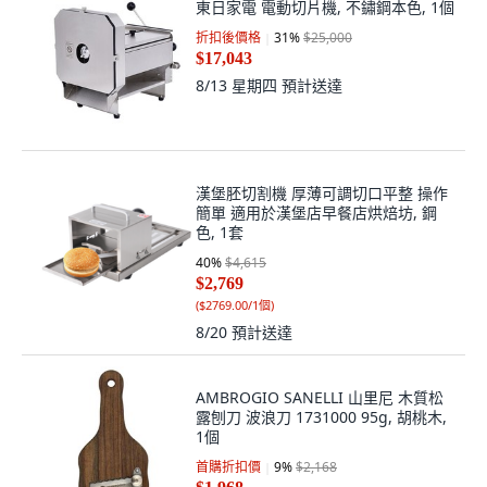
東日家電 電動切片機, 不鏽鋼本色, 1個
折扣後價格
31
%
$25,000
$17,043
8/13 星期四
預計送達
漢堡胚切割機 厚薄可調切口平整 操作
簡單 適用於漢堡店早餐店烘焙坊, 鋼
色, 1套
40
%
$4,615
$2,769
(
$2769.00/1個
)
8/20
預計送達
AMBROGIO SANELLI 山里尼 木質松
露刨刀 波浪刀 1731000 95g, 胡桃木,
1個
首購折扣價
9
%
$2,168