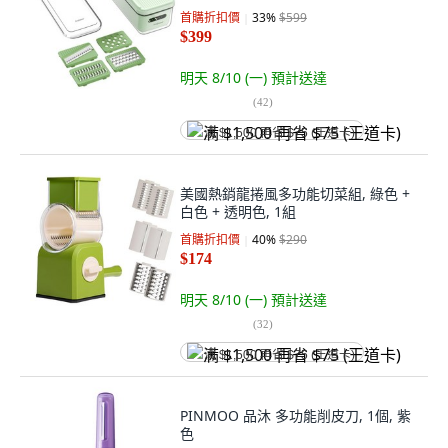
首購折扣價
33
%
$599
$399
明天 8/10 (一)
預計送達
(
42
)
满 $1,500 再省 $75 (王道卡)
美國熱銷龍捲風多功能切菜組, 綠色 +
白色 + 透明色, 1組
首購折扣價
40
%
$290
$174
明天 8/10 (一)
預計送達
(
32
)
满 $1,500 再省 $75 (王道卡)
PINMOO 品沐 多功能削皮刀, 1個, 紫
色