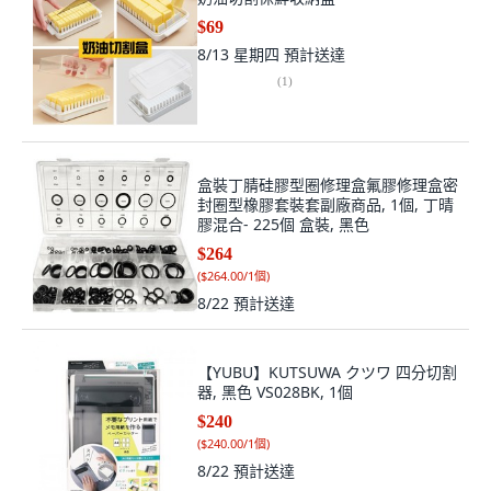
$69
8/13 星期四
預計送達
(
1
)
盒裝丁腈硅膠型圈修理盒氟膠修理盒密
封圈型橡膠套裝套副廠商品, 1個, 丁晴
膠混合- 225個 盒裝, 黑色
$264
(
$264.00/1個
)
8/22
預計送達
【YUBU】KUTSUWA クツワ 四分切割
器, 黑色 VS028BK, 1個
$240
(
$240.00/1個
)
8/22
預計送達