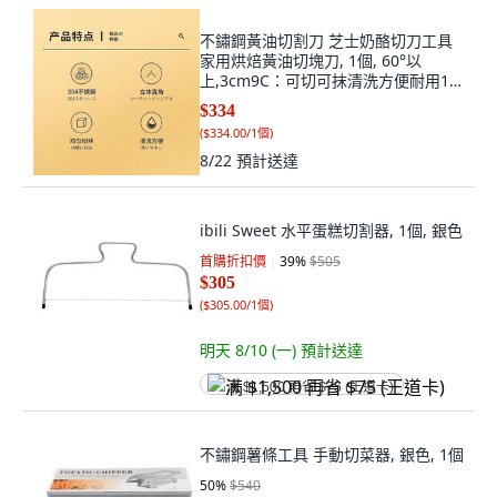
不鏽鋼黃油切割刀 芝士奶酪切刀工具
家用烘焙黃油切塊刀, 1個, 60°以
上,3cm9C：可切可抹清洗方便耐用1
個
$334
(
$334.00/1個
)
8/22
預計送達
ibili Sweet 水平蛋糕切割器, 1個, 銀色
首購折扣價
39
%
$505
$305
(
$305.00/1個
)
明天 8/10 (一)
預計送達
满 $1,500 再省 $75 (王道卡)
不鏽鋼薯條工具 手動切菜器, 銀色, 1個
50
%
$540