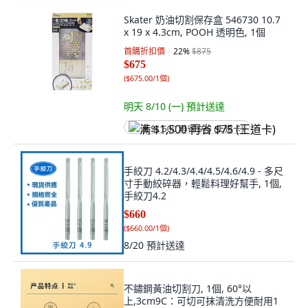
Skater 奶油切割保存盒 546730 10.7
x 19 x 4.3cm, POOH 透明色, 1個
首購折扣價
22
%
$875
$675
(
$675.00/1個
)
明天 8/10 (一)
預計送達
满 $1,500 再省 $75 (王道卡)
手絞刀 4.2/4.3/4.4/4.5/4.6/4.9 - 多尺
寸手動絞碎器，輕鬆料理好幫手, 1個,
手絞刀4.2
$660
(
$660.00/1個
)
8/20
預計送達
不鏽鋼黃油切割刀, 1個, 60°以
上,3cm9C：可切可抹清洗方便耐用1