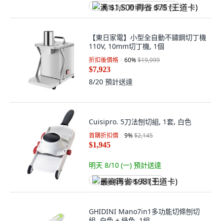
满 $1,500 再省 $75 (王道卡)
【東日家電】小型全自動不鏽鋼切丁機
110V, 10mm切丁機, 1個
折扣後價格
60
%
$19,999
$7,923
8/20
預計送達
Cuisipro. 5刀法刨切組, 1套, 白色
首購折扣價
9
%
$2,145
$1,945
明天 8/10 (一)
預計送達
最高再省 $98 (王道卡)
GHIDINI Mano7in1多功能切條刨切
組, 白色 + 綠色, 1組