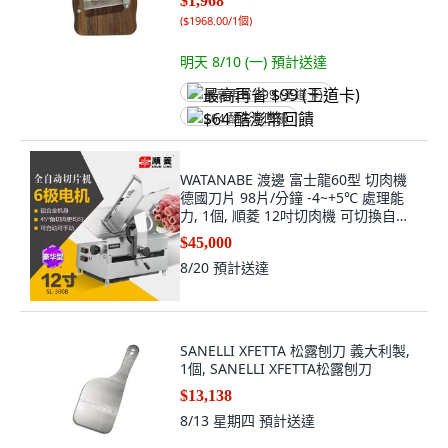
$1,968
(
$1968.00/1個
)
明天 8/10 (一)
預計送達
最高再省 $99 (王道卡)
$64 酷澎幣回饋
WATANABE 渡邊 富士龍60型 切肉機
德國刀片 98片/分鐘 -4~+5℃ 處理能
力, 1個, 順菱 12吋切肉機 可切換自動
半自動
$45,000
8/20
預計送達
SANELLI XFETTA 松露刨刀 義大利製,
1個, SANELLI XFETTA松露刨刀
$13,138
8/13 星期四
預計送達