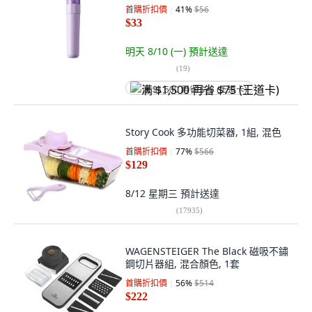
首購折扣價
41
%
$56
$33
明天 8/10 (一)
預計送達
(
19
)
满 $1,500 再省 $75 (王道卡)
Story Cook 多功能切菜器, 1組, 混色
首購折扣價
77
%
$566
$129
8/12 星期三
預計送達
(
17935
)
WAGENSTEIGER The Black 磁吸不鏽
鋼切片器組, 混合顏色, 1套
首購折扣價
56
%
$514
$222