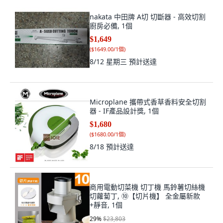
nakata 中田牌 A切 切斷器 - 高效切割
廚房必備, 1個
$1,649
(
$1649.00/1個
)
8/12 星期三
預計送達
Microplane 攜帶式香草香料安全切割
器 - IF產品設計獎, 1個
$1,680
(
$1680.00/1個
)
8/18
預計送達
商用電動切菜機 切丁機 馬鈴薯切絲機
切蘿蔔丁, ⑩【切片機】 全金屬新款
+靜音, 1個
29
%
$23,803