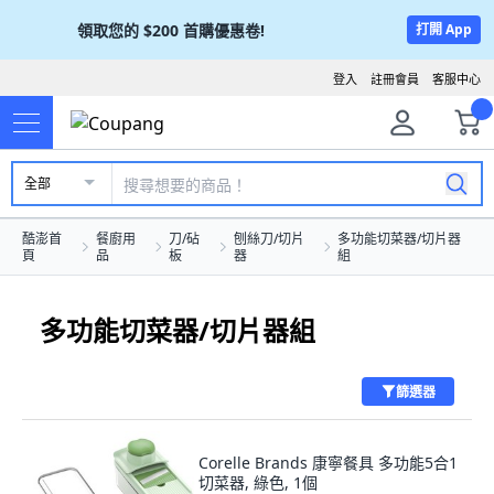
領取您的
$200
首購優惠卷!
打開 App
登入
註冊會員
客服中心
全部
酷澎首
餐廚用
刀/砧
刨絲刀/切片
多功能切菜器/切片器
頁
品
板
器
組
多功能切菜器/切片器組
篩選器
Corelle Brands 康寧餐具 多功能5合1
切菜器, 綠色, 1個