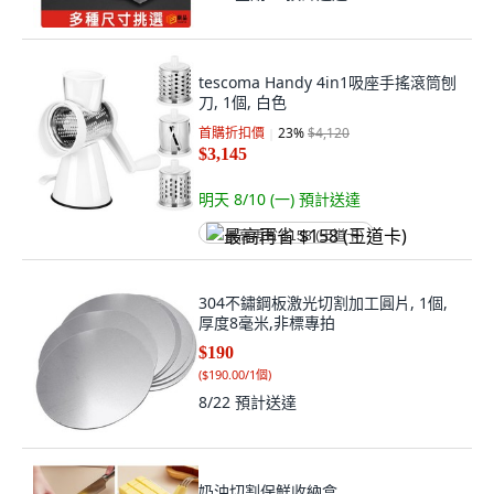
tescoma Handy 4in1吸座手搖滾筒刨
刀, 1個, 白色
首購折扣價
23
%
$4,120
$3,145
明天 8/10 (一)
預計送達
最高再省 $158 (王道卡)
304不鏽鋼板激光切割加工圓片, 1個,
厚度8毫米,非標專拍
$190
(
$190.00/1個
)
8/22
預計送達
奶油切割保鮮收納盒