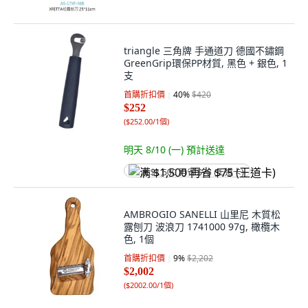
triangle 三角牌 手通道刀 德國不鏽鋼
GreenGrip環保PP材質, 黑色 + 銀色, 1
支
首購折扣價
40
%
$420
$252
(
$252.00/1個
)
明天 8/10 (一)
預計送達
满 $1,500 再省 $75 (王道卡)
AMBROGIO SANELLI 山里尼 木質松
露刨刀 波浪刀 1741000 97g, 橄欖木
色, 1個
首購折扣價
9
%
$2,202
$2,002
(
$2002.00/1個
)