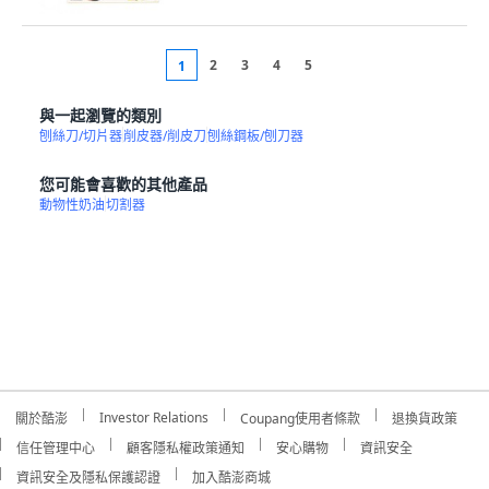
2
3
4
5
1
與一起瀏覽的類別
刨絲刀/切片器
削皮器/削皮刀
刨絲鋼板/刨刀器
您可能會喜歡的其他產品
動物性奶油
切割器
Investor Relations
關於酷澎
Coupang使用者條款
退換貨政策
信任管理中心
顧客隱私權政策通知
安心購物
資訊安全
資訊安全及隱私保護認證
加入酷澎商城