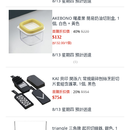
8/13 星期四
預計送達
AKEBONO 曙產業 簡易奶油切割盒, 1
個, 白色 + 黃色
首購折扣價
40
%
$220
$132
(
$132.00/1個
)
8/13 星期四
預計送達
(
1
)
KAI 貝印 関孫六 常規磨碎刨絲烹飪切
片套組含護罩, 1個, 黑色
首購折扣價
20
%
$954
$754
8/13 星期四
預計送達
triangle 三角牌 起司切線器, 銀色, 1