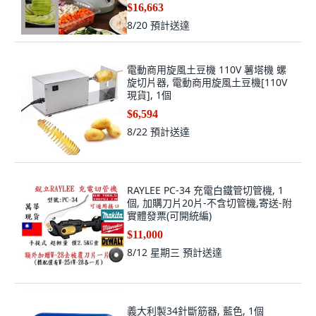
$16,663
8/20
預計送達
電動商用旋風土豆機 110V 薯塔機 螺
旋切片器, 電動商用旋風土豆機[110V
現貨], 1個
$6,594
8/22
預計送達
RAYLEE PC-34 充電白鐵管切管機, 1
個, 加購刀片20片-不含切管機,寄送-附
實體發票(可開統編)
$11,000
8/12 星期三
預計送達
義大利製34針斷筋器, 藍色, 1個