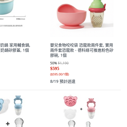
瓷釉奶鍋 家用輔食鍋,
嬰兒食物咬咬袋 恐龍款兩件套, 實用
藍奶鍋矽膠蓋, 1個
兩件套恐龍款 - 德科綠可推進粉色矽
膠碗, 1個
50
%
$1,190
$595
(
$595.00/1個
)
8/19
預計送達