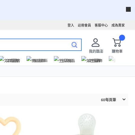
登入
註冊會員
客服中心
成為賣家
我的酷澎
購物車
文具圖書
食品飲料
生活用品
女性服飾
運動戶外
60
每頁筆