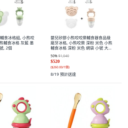
輔食冰格組, 小熊咬
嬰兒矽膠小熊咬咬樂輔食器食品級
小熊輔食冰格 灰藍 墨
磨牙冰格, 小熊咬樂 深粉 米色 小熊
號, 2個
輔食冰格 深粉 米色 網袋 小號 大號,
2個
50
%
$1,040
$520
(
$260.00/1個
)
8/19
預計送達