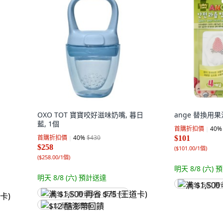
OXO TOT 寶寶咬好滋味奶嘴, 暮日
ange 替換用果
藍, 1個
首購折扣價
40
%
首購折扣價
40
%
$430
$101
$258
(
$101.00/1個
)
(
$258.00/1個
)
明天 8/8 (六)
預
明天 8/8 (六)
預計送達
满 $1,500 再
满 $1,500 再省 $75 (王道卡)
$12 酷澎幣回饋