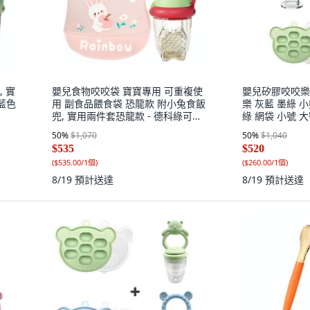
 實
嬰兒食物咬咬袋 寶寶專用 可重複使
嬰兒矽膠咬咬樂
藍色
用 副食品餵食袋 恐龍款 附小兔食飯
樂 灰藍 墨綠 
兜, 實用兩件套恐龍款 - 德科綠可推
綠 網袋 小號 大
進粉小兔食飯兜, 1個
50
%
$1,070
50
%
$1,040
$535
$520
(
$535.00/1個
)
(
$260.00/1個
)
8/19
預計送達
8/19
預計送達