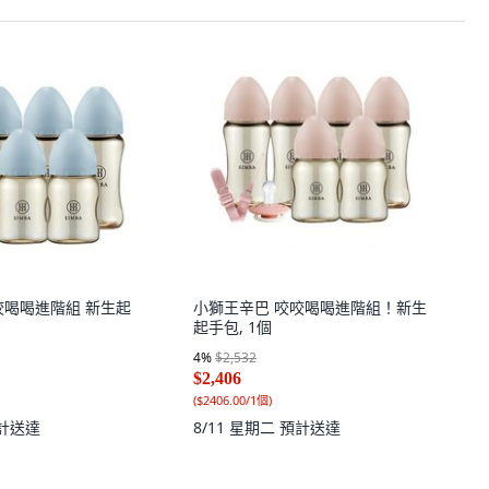
咬喝喝進階組 新生起
小獅王辛巴 咬咬喝喝進階組！新生
起手包, 1個
4
%
$2,532
$2,406
(
$2406.00/1個
)
計送達
8/11 星期二
預計送達