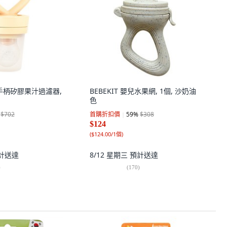
心形手柄矽膠果汁過濾器,
BEBEKIT 嬰兒水果網, 1個, 沙奶油
色
$702
首購折扣價
59
%
$308
$124
(
$124.00/1個
)
計送達
8/12 星期三
預計送達
)
(
170
)