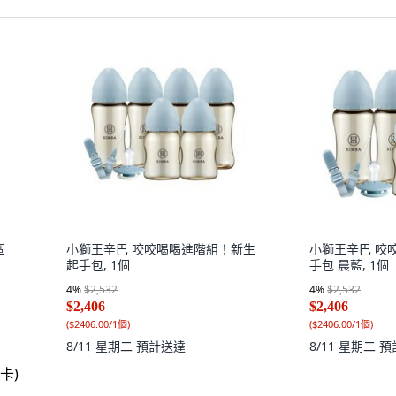
個
小獅王辛巴 咬咬喝喝進階組！新生
小獅王辛巴 咬
起手包, 1個
手包 晨藍, 1個
4
%
$2,532
4
%
$2,532
$2,406
$2,406
(
$2406.00/1個
)
(
$2406.00/1個
)
8/11 星期二
預計送達
8/11 星期二
預