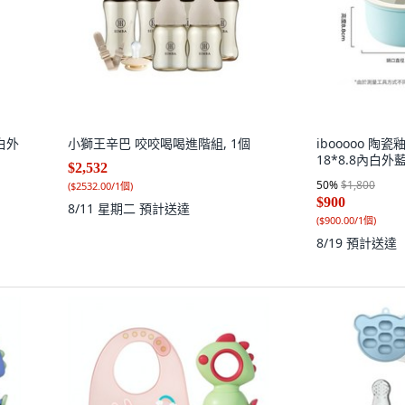
內白外
小獅王辛巴 咬咬喝喝進階組, 1個
ibooooo 陶
18*8.8內白外
$2,532
50
%
$1,800
(
$2532.00/1個
)
$900
8/11 星期二
預計送達
(
$900.00/1個
)
8/19
預計送達