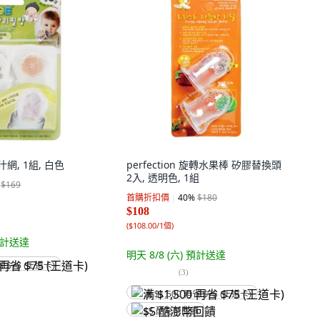
汁網, 1組, 白色
perfection 旋轉水果棒 矽膠替換頭
2入, 透明色, 1組
$169
首購折扣價
40
%
$180
$108
(
$108.00/1個
)
計送達
明天 8/8 (六)
預計送達
省 $75 (王道卡)
(
3
)
满 $1,500 再省 $75 (王道卡)
$5 酷澎幣回饋