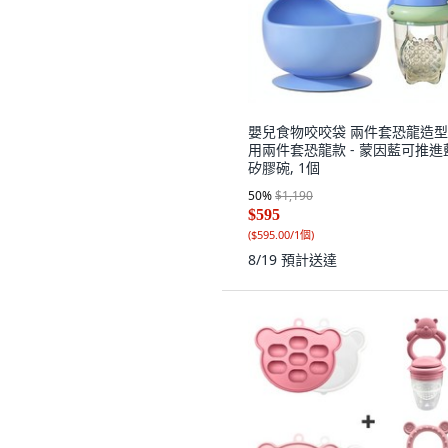
嬰兒食物咬咬袋 兩件套恐龍造型,
用兩件套恐龍款 - 蒙因藍可推進
矽膠碗, 1個
50
%
$1,190
$595
(
$595.00/1個
)
8/19
預計送達