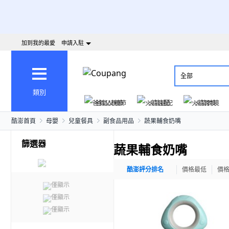
加到我的最愛
申請入駐
全部
類別
爸氣父親節
火箭速配
火箭跨境
酷澎首頁
母嬰
兒童餐具
副食品用品
蔬果輔食奶嘴
篩選器
蔬果輔食奶嘴
酷澎評分排名
價格最低
價
僅顯示
僅顯示
僅顯示