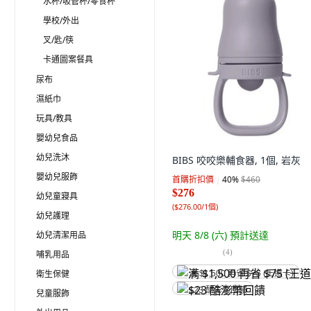
水杯/吸管杯/零食杯
學校/外出
叉/匙/筷
卡通圖案餐具
尿布
濕紙巾
玩具/教具
嬰幼兒食品
幼兒洗沐
BIBS 咬咬樂輔食器, 1個, 岩灰
嬰幼兒服飾
首購折扣價
40
%
$460
$276
幼兒童寢具
(
$276.00/1個
)
幼兒護理
明天 8/8 (六)
預計送達
幼兒清潔用品
(
4
)
哺乳用品
衛生保健
满 $1,500 再省 $75 (王道卡)
$23 酷澎幣回饋
兒童服飾