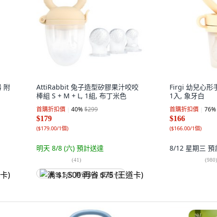
 附
AttiRabbit 兔子造型矽膠果汁咬咬
Firgi 幼兒
棒組 S + M + L, 1組, 布丁米色
1入, 象牙白
首購折扣價
40
%
$299
首購折扣價
76
%
$179
$166
(
$179.00/1個
)
(
$166.00/1個
)
明天 8/8 (六)
預計送達
8/12 星期三
預
(
41
)
(
980
满 $1,500 再省 $75 (王道卡)