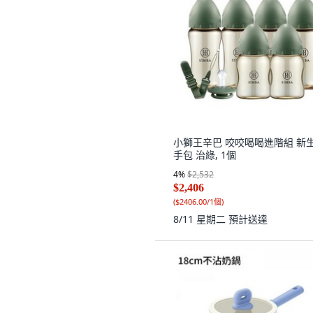
小獅王辛巴 咬咬喝喝進階組 新
手包 治綠, 1個
4
%
$2,532
$2,406
(
$2406.00/1個
)
8/11 星期二
預計送達