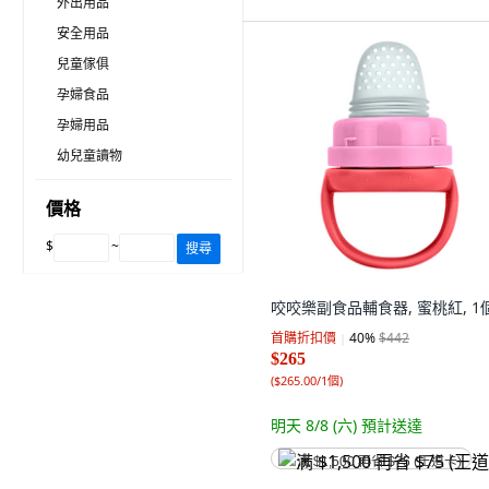
外出用品
安全用品
兒童傢俱
孕婦食品
孕婦用品
幼兒童讀物
價格
$
~
搜尋
咬咬樂副食品輔食器, 蜜桃紅, 1
首購折扣價
40
%
$442
$265
(
$265.00/1個
)
明天 8/8 (六)
預計送達
满 $1,500 再省 $75 (王道卡)