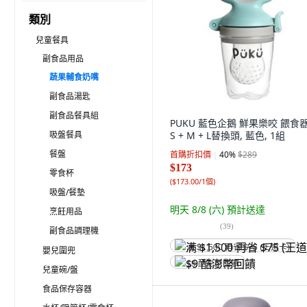
類別
兒童餐具
副食品用品
蔬果輔食奶嘴
副食品湯匙
副食品餐具組
PUKU 藍色企鵝 鮮果樂咬 餵食器
吸盤餐具
S + M + L替換頭, 藍色, 1組
餐盤
首購折扣價
40
%
$289
$173
零食杯
(
$173.00/1個
)
吸盤/餐墊
明天 8/8 (六)
預計送達
烹飪用品
(
39
)
副食品調理機
满 $1,500 再省 $75 (王道卡)
嬰兒圍兜
$9 酷澎幣回饋
兒童碗/盤
食品保存容器