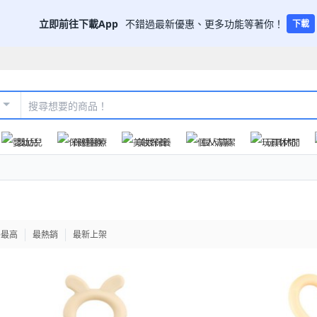
立即前往下載App
不錯過最新優惠、更多功能等著你！
下載
嬰幼兒
保健醫療
美妝保養
個人清潔
玩具休閒
格最高
最熱銷
最新上架