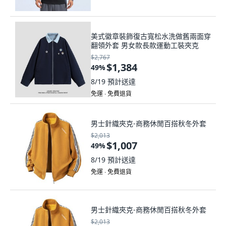
美式徽章裝飾復古寬松水洗做舊兩面穿
翻領外套 男女款長款運動工裝夾克
$2,767
$1,384
49
%
8/19
預計送達
免運 ∙ 免費退貨
男士針織夾克-商務休閒百搭秋冬外套
$2,013
$1,007
49
%
8/19
預計送達
免運 ∙ 免費退貨
男士針織夾克-商務休閒百搭秋冬外套
$2,013