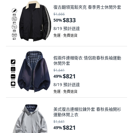
復古翻領寬鬆夾克 春季男士休閒外套
$1,666
$833
50
%
8/19
預計送達
免運 ∙ 免費退貨
假兩件連帽衛衣 情侶款春秋長袖運動
休閒外套
$1,641
$821
49
%
8/19
預計送達
免運 ∙ 免費退貨
美式復古連帽拉鍊外套 春秋長袖開衫
運動休閒上衣
$1,641
$821
49
%