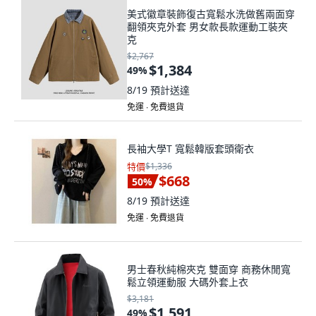
美式徽章裝飾復古寬鬆水洗做舊兩面穿
翻領夾克外套 男女款長款運動工裝夾
克
$2,767
$1,384
49
%
8/19
預計送達
免運 ∙ 免費退貨
長袖大學T 寬鬆韓版套頭衛衣
特價
$1,336
$668
50
%
8/19
預計送達
免運 ∙ 免費退貨
男士春秋純棉夾克 雙面穿 商務休閒寬
鬆立領運動服 大碼外套上衣
$3,181
$1,591
49
%