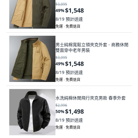
$3,095
$1,548
49
%
8/19
預計送達
免運 ∙ 免費退貨
男士純棉寬鬆立領夾克外套 - 商務休閒
雙面穿中老年男裝
$3,095
$1,548
49
%
8/19
預計送達
免運 ∙ 免費退貨
水洗純棉休閒飛行夾克男款 春季外套
$2,996
$1,498
50
%
8/19
預計送達
免運 ∙ 免費退貨