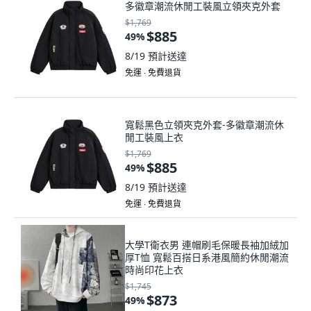
多徽章潮流休閒工裝風立領夾克外套
$1,769
$885
49
%
8/19
預計送達
免運 ∙ 免費退貨
寬鬆黑色立領夾克外套-多徽章潮流休
閒工裝風上衣
$1,769
$885
49
%
8/19
預計送達
免運 ∙ 免費退貨
大學T衛衣男 連帽刷毛保暖長袖加絨加
厚T恤 寬鬆百搭日系港風簡約休閒潮流
時尚印花上衣
$1,745
$873
49
%