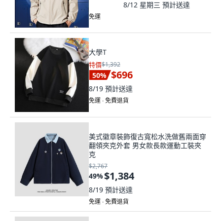
8/12 星期三
預計送達
免運
大學T
特價
$1,392
$696
50
%
8/19
預計送達
免運 ∙ 免費退貨
美式徽章裝飾復古寬松水洗做舊兩面穿
翻領夾克外套 男女款長款運動工裝夾
克
$2,767
$1,384
49
%
8/19
預計送達
免運 ∙ 免費退貨