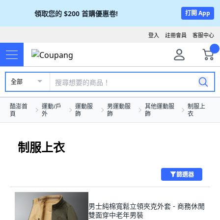
領取您的
$200
首購優惠卷!
打開 App
登入
註冊會員
客服中心
全部
酷澎首
運動/戶
運動服
男運動服
其他運動服
制服上
頁
外
飾
飾
飾
衣
制服上衣
篩選器
男士純棉寬鬆立領夾克外套 - 商務休閒
雙面穿中老年男裝