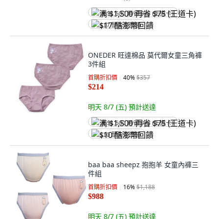
满 $1,500 再省 $75 (王道卡)
$17 酷澎幣回饋
ONEDER 旺達棉品 莫代爾女童三角褲
3件組
首購折扣價
40
%
$357
$214
明天 8/7 (五)
預計送達
满 $1,500 再省 $75 (王道卡)
$10 酷澎幣回饋
baa baa sheepz 抱抱羊 女童內褲三
件組
首購折扣價
16
%
$1,188
$988
明天 8/7 (五)
預計送達