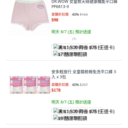
DR.WOW 女童款天絲健康機能平口褲
PP6813-9
首購折扣價
40
%
$164
$98
明天 8/7 (五)
預計送達
(
4
)
满 $1,500 再省 $75 (王道卡)
$7 酷澎幣回饋
安多輕旅行 女童精梳棉免洗平口褲 3
入 x 3包
首購折扣價
40
%
$297
$178
明天 8/7 (五)
預計送達
满 $1,500 再省 $75 (王道卡)
$9 酷澎幣回饋