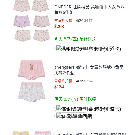
ONEDER 旺達棉品 萊賽爾兩入女童四
角褲6件組
首購折扣價
40
%
$447
$268
明天 8/7 (五)
預計送達
满 $1,500 再省 $75 (王道卡)
shengters 盛特士 女童款靜謐小兔平
角褲2件組
首購折扣價
40
%
$224
$134
明天 8/7 (五)
預計送達
满 $1,500 再省 $75 (王道卡)
$6 酷澎幣回饋
shengters 盛特士 女童款平角褲4件組