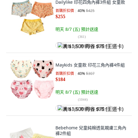
Dailylike 印花四角內褲3件組 女童款
首購折扣價
40
%
$425
$255
明天 8/7 (五)
預計送達
(
361
)
满 $1,500 再省 $75 (王道卡)
Maykids 女童款 印花三角內褲4件組
首購折扣價
40
%
$307
$184
明天 8/7 (五)
預計送達
(
1044
)
满 $1,500 再省 $75 (王道卡)
Bebehome 兒童純棉透氣親膚三角內
褲2件組