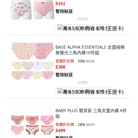
$161
暫時缺貨
(
5207
)
满 $1,500 再省 $75 (王道卡)
BASE ALPHA ESSENTIALS 女童純棉
無螢光三角內褲10件組
首購折扣價
39
%
$508
$308
暫時缺貨
(
1493
)
满 $1,500 再省 $75 (王道卡)
BABY PLUS 寶貝家 三角女童內褲 6件
組
首購折扣價
28
%
$699
$499