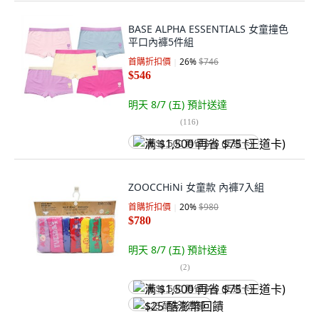
BASE ALPHA ESSENTIALS 女童撞色
平口內褲5件組
首購折扣價
26
%
$746
$546
明天 8/7 (五)
預計送達
(
116
)
满 $1,500 再省 $75 (王道卡)
ZOOCCHiNi 女童款 內褲7入組
首購折扣價
20
%
$980
$780
明天 8/7 (五)
預計送達
(
2
)
满 $1,500 再省 $75 (王道卡)
$25 酷澎幣回饋