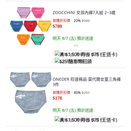
ZOOCCHiNi 女孩內褲7入組 2~3歲
首購折扣價
20
%
$980
$780
明天 8/7 (五)
預計送達
(
1
)
满 $1,500 再省 $75 (王道卡)
$25 酷澎幣回饋
ONEDER 旺達棉品 莫代爾女童三角褲
3件
首購折扣價
40
%
$297
$178
明天 8/7 (五)
預計送達
满 $1,500 再省 $75 (王道卡)