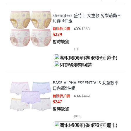
shengters 盛特士 女童款 兔梨萌動三
角褲 4件組
首購折扣價
40
%
$383
$229
暫時缺貨
(
1
)
满 $1,500 再省 $75 (王道卡)
$10 酷澎幣回饋
BASE ALPHA ESSENTIALS 女童款平
口內褲5件組
首購折扣價
40
%
$412
$247
暫時缺貨
(
803
)
满 $1,500 再省 $75 (王道卡)