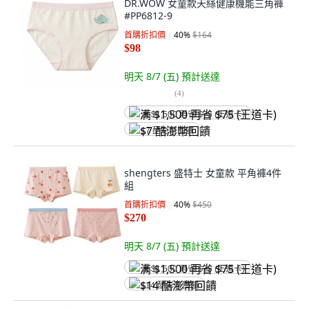
DR.WOW 女童款天絲健康機能三角褲
#PP6812-9
首購折扣價
40
%
$164
$98
明天 8/7 (五)
預計送達
(
4
)
满 $1,500 再省 $75 (王道卡)
$7 酷澎幣回饋
shengters 盛特士 女童款 平角褲4件
組
首購折扣價
40
%
$450
$270
明天 8/7 (五)
預計送達
满 $1,500 再省 $75 (王道卡)
$14 酷澎幣回饋