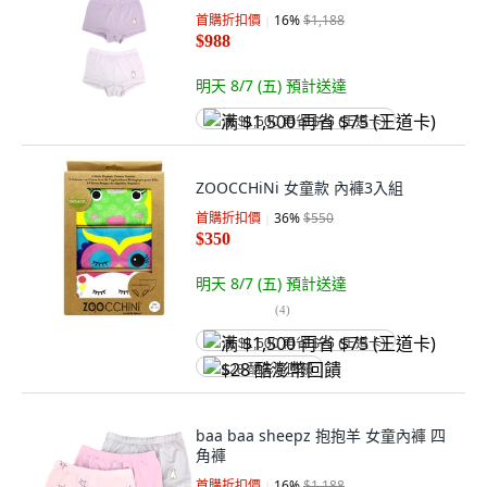
首購折扣價
16
%
$1,188
$988
明天 8/7 (五)
預計送達
满 $1,500 再省 $75 (王道卡)
ZOOCCHiNi 女童款 內褲3入組
首購折扣價
36
%
$550
$350
明天 8/7 (五)
預計送達
(
4
)
满 $1,500 再省 $75 (王道卡)
$28 酷澎幣回饋
baa baa sheepz 抱抱羊 女童內褲 四
角褲
首購折扣價
16
%
$1,188