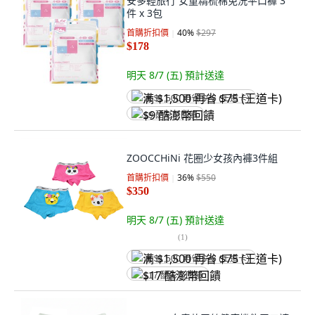
安多輕旅行 女童精梳棉免洗平口褲 3
件 x 3包
首購折扣價
40
%
$297
$178
明天 8/7 (五)
預計送達
满 $1,500 再省 $75 (王道卡)
$9 酷澎幣回饋
ZOOCCHiNi 花圈少女孩內褲3件組
首購折扣價
36
%
$550
$350
明天 8/7 (五)
預計送達
(
1
)
满 $1,500 再省 $75 (王道卡)
$17 酷澎幣回饋