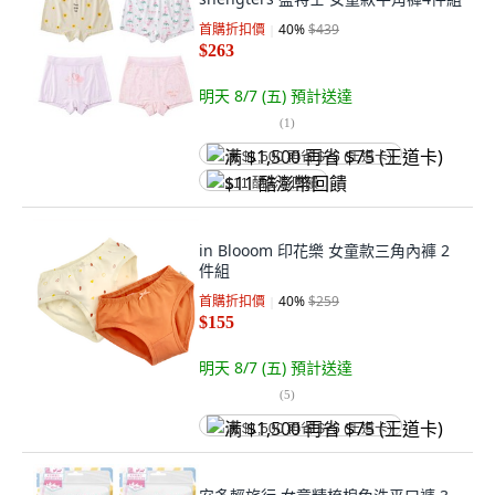
首購折扣價
40
%
$439
$263
明天 8/7 (五)
預計送達
(
1
)
满 $1,500 再省 $75 (王道卡)
$11 酷澎幣回饋
in Blooom 印花樂 女童款三角內褲 2
件組
首購折扣價
40
%
$259
$155
明天 8/7 (五)
預計送達
(
5
)
满 $1,500 再省 $75 (王道卡)