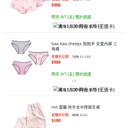
$988
明天 8/7 (五)
預計送達
满 $1,500 再省 $75 (王道卡)
baa baa sheepz 抱抱羊 女童內褲 三
角褲
首購折扣價
16
%
$1,188
$988
明天 8/7 (五)
預計送達
(
2
)
满 $1,500 再省 $75 (王道卡)
mit 童馨 秋冬女中厚衛生褲
首購折扣價
40
%
$300
$180