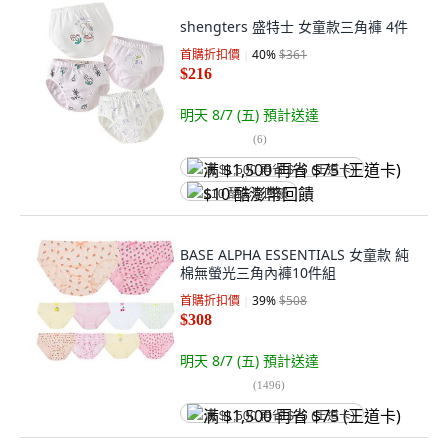
shengters 盛特士 女童款三角褲 4件
首購折扣價
40
%
$361
$216
明天 8/7 (五)
預計送達
(
6
)
满 $1,500 再省 $75 (王道卡)
$10 酷澎幣回饋
BASE ALPHA ESSENTIALS 女童款 純
棉無螢光三角內褲10件組
首購折扣價
39
%
$508
$308
明天 8/7 (五)
預計送達
(
1496
)
满 $1,500 再省 $75 (王道卡)