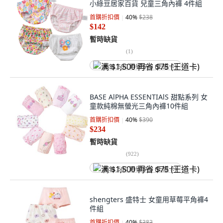
小綠豆居家百貨 兒童三角內褲 4件組
首購折扣價
40
%
$238
$142
暫時缺貨
(
1
)
满 $1,500 再省 $75 (王道卡)
BASE AlPHA ESSENTIAlS 甜點系列 女
童款純棉無螢光三角內褲10件組
首購折扣價
40
%
$390
$234
暫時缺貨
(
922
)
满 $1,500 再省 $75 (王道卡)
shengters 盛特士 女童用草莓平角褲4
件組
首購折扣價
40
%
$383