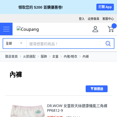
領取您的
$200
首購優惠卷!
打開 App
登入
註冊會員
客服中心
全部
酷澎首頁
火箭速配
服飾
女童
內著/睡衣
內褲
內褲
篩選器
DR.WOW 女童款天絲健康機能三角褲
PP6812-9