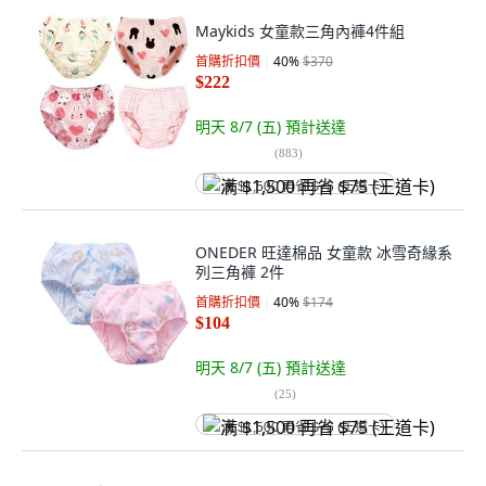
Maykids 女童款三角內褲4件組
首購折扣價
40
%
$370
$222
明天 8/7 (五)
預計送達
(
883
)
满 $1,500 再省 $75 (王道卡)
ONEDER 旺達棉品 女童款 冰雪奇緣系
列三角褲 2件
首購折扣價
40
%
$174
$104
明天 8/7 (五)
預計送達
(
25
)
满 $1,500 再省 $75 (王道卡)