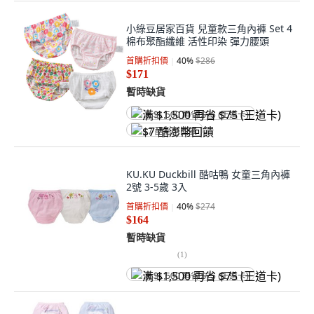
小綠豆居家百貨 兒童款三角內褲 Set 4
棉布聚酯纖維 活性印染 彈力腰頭
首購折扣價
40
%
$286
$171
暫時缺貨
满 $1,500 再省 $75 (王道卡)
$7 酷澎幣回饋
KU.KU Duckbill 酷咕鴨 女童三角內褲
2號 3-5歲 3入
首購折扣價
40
%
$274
$164
暫時缺貨
(
1
)
满 $1,500 再省 $75 (王道卡)