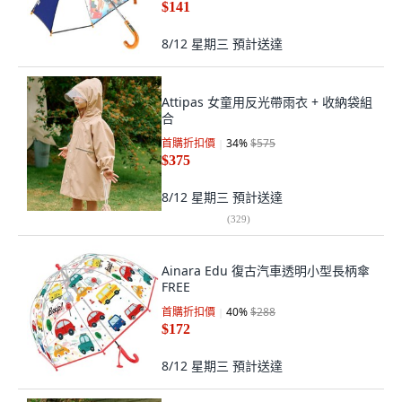
$141
8/12 星期三
預計送達
Attipas 女童用反光帶雨衣 + 收納袋組
合
首購折扣價
34
%
$575
$375
8/12 星期三
預計送達
(
329
)
Ainara Edu 復古汽車透明小型長柄傘
FREE
首購折扣價
40
%
$288
$172
8/12 星期三
預計送達