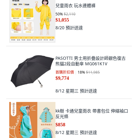
兒童雨衣 玩水連體褲
50
%
$2,110
$1,055
8/20
預計送達
PASOTTI 男士用折疊設計師銀色復古
熊貓2段自動傘 MG061K1V
首購折扣價
18
%
$11,985
$9,774
8/12 星期三
預計送達
kk樹 卡通兒童雨衣 帶書包位 伸縮袖口
反光條
$858
8/12 星期三
預計送達