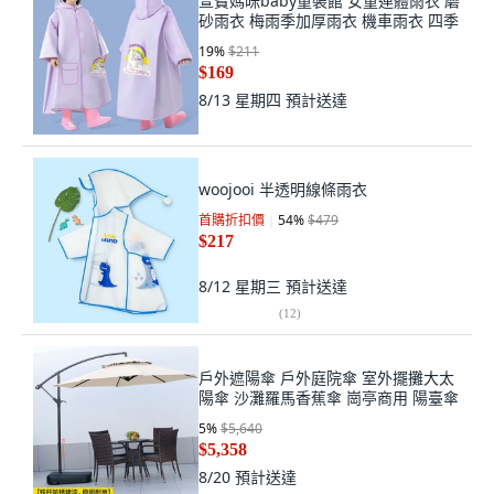
萱寶媽咪baby童裝館 女童連體雨衣 磨
砂雨衣 梅雨季加厚雨衣 機車雨衣 四季
19
%
$211
$169
8/13 星期四
預計送達
woojooi 半透明線條雨衣
首購折扣價
54
%
$479
$217
8/12 星期三
預計送達
(
12
)
戶外遮陽傘 戶外庭院傘 室外擺攤大太
陽傘 沙灘羅馬香蕉傘 崗亭商用 陽臺傘
5
%
$5,640
$5,358
8/20
預計送達