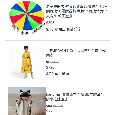
老羊樂器店 遊戲彩虹傘 感覺統合 幼稚
園氣球傘 團隊遊戲 拋接傘 氣球拉力傘
太陽傘 親子遊戲
$395
8/13 星期四
預計送達
【FAIRRAIN】親子豆腐熊兒童前開式
雨衣
9
%
$799
$720
8/20
預計送達
kangmin 寶寶雨衣斗篷 3D立體耳朵
防水拉鍊設計
50
%
$1,550
$775