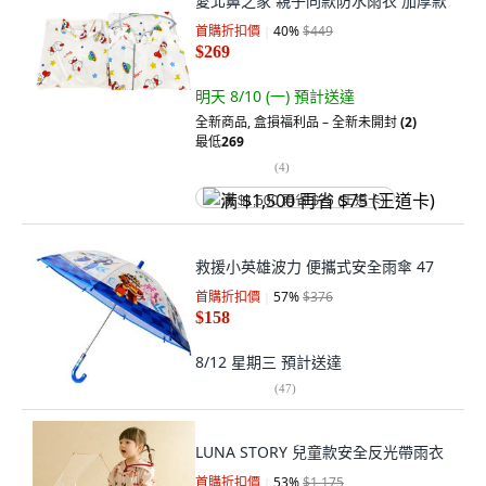
愛北鼻之家 親子同款防水雨衣 加厚款
首購折扣價
40
%
$449
$269
明天 8/10 (一)
預計送達
全新商品
,
盒損福利品 – 全新未開封
(2)
最低
269
(
4
)
满 $1,500 再省 $75 (王道卡)
救援小英雄波力 便攜式安全雨傘 47
首購折扣價
57
%
$376
$158
8/12 星期三
預計送達
(
47
)
LUNA STORY 兒童款安全反光帶雨衣
首購折扣價
53
%
$1,175