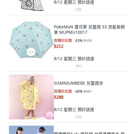
8/12 星期三
預計送達
(
29
)
PoKeMoN 寶可夢 兒童用 53 流星長柄
傘 MUPMU10017
首購折扣價
63
%
$579
$212
8/12 星期三
預計送達
(
61
)
SOMNIUMBEBE 兒童雨衣
首購折扣價
40
%
$481
$288
8/12 星期三
預計送達
(
13
)