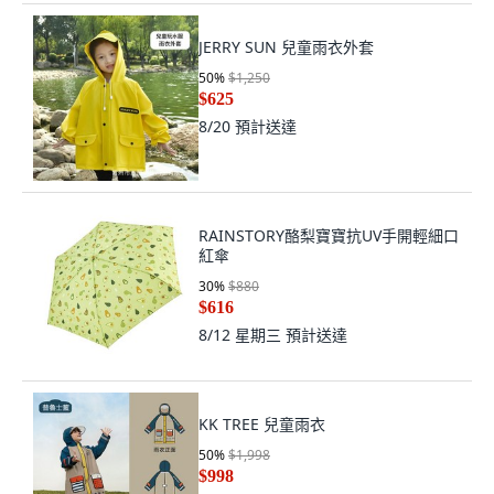
JERRY SUN 兒童雨衣外套
50
%
$1,250
$625
8/20
預計送達
RAINSTORY酪梨寶寶抗UV手開輕細口
紅傘
30
%
$880
$616
8/12 星期三
預計送達
KK TREE 兒童雨衣
50
%
$1,998
$998