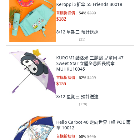
Keroppi 3折傘 55 Friends 30018
首購折扣價
54
%
$399
$182
8/12 星期三
預計送達
(
31
)
KUROMI 酷洛米 三麗鷗 兒童用 47
Sweet Star 立體全息圖長柄傘
MUHKU10045
首購折扣價
62
%
$409
$155
8/12 星期三
預計送達
(
178
)
Hello Carbot 40 走向世界 1幅 POE 雨
傘 10012
首購折扣價
68
%
$446