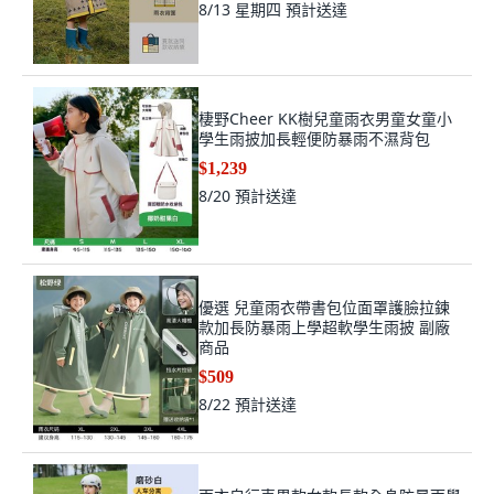
8/13 星期四
預計送達
棲野Cheer KK樹兒童雨衣男童女童小
學生雨披加長輕便防暴雨不濕背包
$1,239
8/20
預計送達
優選 兒童雨衣帶書包位面罩護臉拉鍊
款加長防暴雨上學超軟學生雨披 副廠
商品
$509
8/22
預計送達