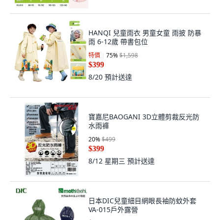
HANQI 兒童雨衣 男童女童 雨披 防暴
雨 6-12歲 帶書包位
特價
75
%
$1,598
$399
8/20
預計送達
寶嘉尼BAOGANI 3D立體剪裁反光防
水雨褲
20
%
$499
$399
8/12 星期三
預計送達
日本DIC兒童細目網眼長袖防蚊外套
VA-015戶外露營