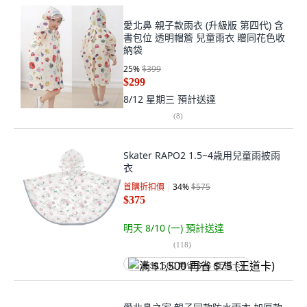
愛北鼻 親子款雨衣 (升級版 第四代) 含
書包位 透明帽簷 兒童雨衣 贈同花色收
納袋
25
%
$399
$299
8/12 星期三
預計送達
(
8
)
Skater RAPO2 1.5~4歳用兒童雨披雨
衣
首購折扣價
34
%
$575
$375
明天 8/10 (一)
預計送達
(
118
)
满 $1,500 再省 $75 (王道卡)