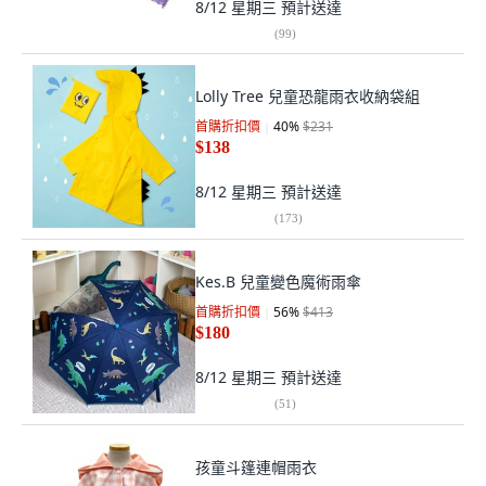
8/12 星期三
預計送達
(
99
)
Lolly Tree 兒童恐龍雨衣收納袋組
首購折扣價
40
%
$231
$138
8/12 星期三
預計送達
(
173
)
Kes.B 兒童變色魔術雨傘
首購折扣價
56
%
$413
$180
8/12 星期三
預計送達
(
51
)
孩童斗篷連帽雨衣