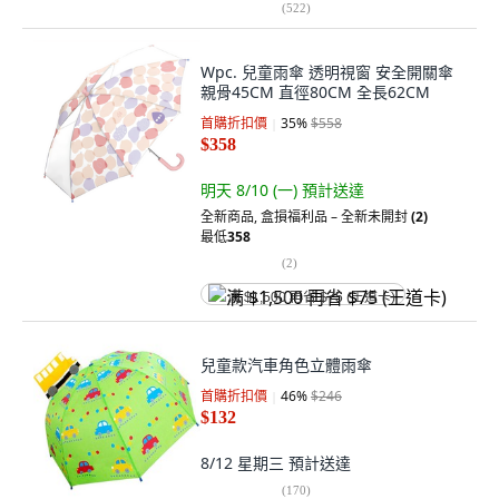
(
522
)
Wpc. 兒童雨傘 透明視窗 安全開關傘
親骨45CM 直徑80CM 全長62CM
首購折扣價
35
%
$558
$358
明天 8/10 (一)
預計送達
全新商品
,
盒損福利品 – 全新未開封
(2)
最低
358
(
2
)
满 $1,500 再省 $75 (王道卡)
兒童款汽車角色立體雨傘
首購折扣價
46
%
$246
$132
8/12 星期三
預計送達
(
170
)