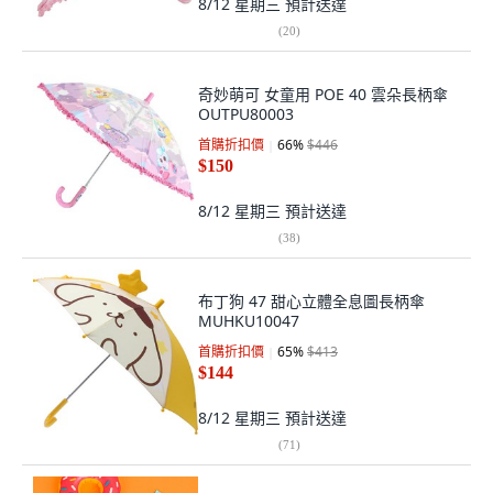
8/12 星期三
預計送達
(
20
)
奇妙萌可 女童用 POE 40 雲朵長柄傘
OUTPU80003
首購折扣價
66
%
$446
$150
8/12 星期三
預計送達
(
38
)
布丁狗 47 甜心立體全息圖長柄傘
MUHKU10047
首購折扣價
65
%
$413
$144
8/12 星期三
預計送達
(
71
)