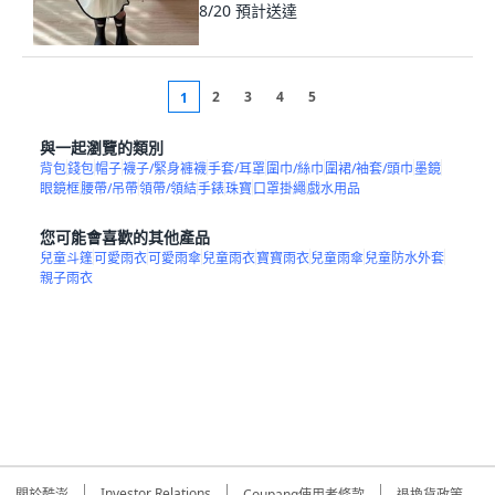
8/20
預計送達
2
3
4
5
1
與一起瀏覽的類別
背包
錢包
帽子
襪子/緊身褲襪
手套/耳罩
圍巾/絲巾
圍裙/袖套/頭巾
墨鏡
眼鏡框
腰帶/吊帶
領帶/領結
手錶
珠寶
口罩掛繩
戲水用品
您可能會喜歡的其他產品
兒童斗篷
可愛雨衣
可愛雨傘
兒童雨衣
寶寶雨衣
兒童雨傘
兒童防水外套
親子雨衣
Investor Relations
關於酷澎
Coupang使用者條款
退換貨政策