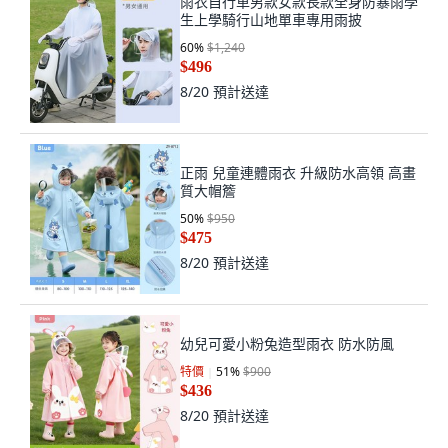
雨衣自行車男款女款長款全身防暴雨學
生上學騎行山地單車專用雨披
60
%
$1,240
$496
8/20
預計送達
正雨 兒童連體雨衣 升級防水高領 高畫
質大帽簷
50
%
$950
$475
8/20
預計送達
幼兒可愛小粉兔造型雨衣 防水防風
特價
51
%
$900
$436
8/20
預計送達