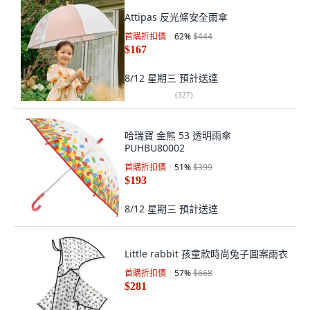
Attipas 反光條安全雨傘
首購折扣價
62
%
$444
$167
8/12 星期三
預計送達
(
327
)
哈瑞寶 金熊 53 透明雨傘
PUHBU80002
首購折扣價
51
%
$399
$193
8/12 星期三
預計送達
Little rabbit 孩童款時尚兔子圖案雨衣
首購折扣價
57
%
$668
$281