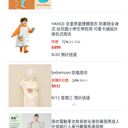
HANQI 女童男童連體雨衣 防暴雨全身
式 幼兒園小學生學校用 可愛卡通設計
揹包式雨衣
特價
72
%
$1,798
$499
8/20
預計送達
bebenuvo 防風雨衣
首購折扣價
24
%
$811
$611
8/12 星期三
預計送達
(
1
)
雨衣電動車女款長款全身防暴雨男成人
外穿騎行人車分離電瓶車雨披