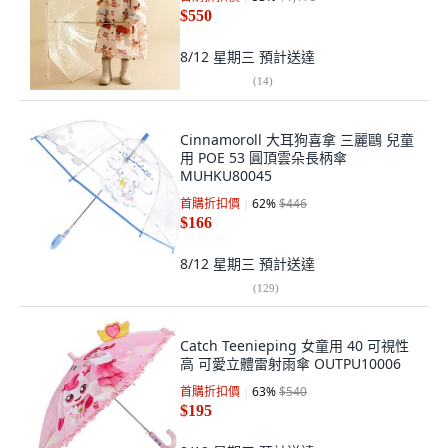
$550
8/12 星期三
預計送達
(
14
)
Cinnamoroll 大耳狗喜拿 三麗鷗 兒童
用 POE 53 圓頂雲朵長柄傘
MUHKU80045
首購折扣價
62
%
$446
$166
8/12 星期三
預計送達
(
129
)
Catch Teenieping 女童用 40 可視性
高 可愛立體雷射雨傘 OUTPU10006
首購折扣價
63
%
$540
$195