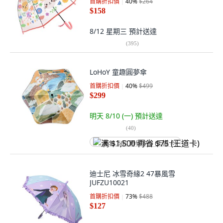
首購折扣價
40
%
$264
$158
8/12 星期三
預計送達
(
395
)
LoHoY 童趣圓夢傘
首購折扣價
40
%
$499
$299
明天 8/10 (一)
預計送達
(
40
)
满 $1,500 再省 $75 (王道卡)
迪士尼 冰雪奇緣2 47暴風雪
JUFZU10021
首購折扣價
73
%
$488
$127