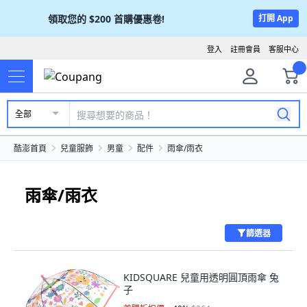
領取您的
$200
首購優惠卷!
打開 App
登入
註冊會員
客服中心
全部
酷澎首頁
兒童服飾
男童
配件
雨傘/雨衣
雨傘/雨衣
篩選器
KIDSQUARE 兒童用透明圓頂雨傘 兔
子