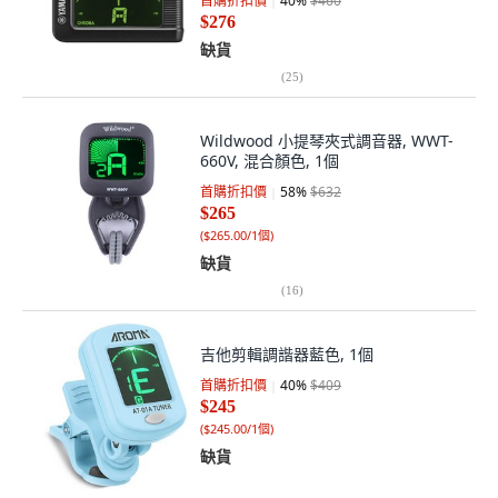
首購折扣價
40
%
$460
$276
缺貨
(
25
)
Wildwood 小提琴夾式調音器, WWT-
660V, 混合顏色, 1個
首購折扣價
58
%
$632
$265
(
$265.00/1個
)
缺貨
(
16
)
吉他剪輯調諧器藍色, 1個
首購折扣價
40
%
$409
$245
(
$245.00/1個
)
缺貨