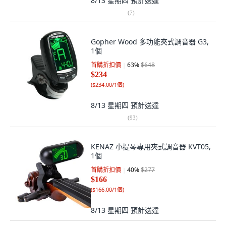
8/13 星期四
預計送達
(
7
)
Gopher Wood 多功能夾式調音器 G3,
1個
首購折扣價
63
%
$648
$234
(
$234.00/1個
)
8/13 星期四
預計送達
(
93
)
KENAZ 小提琴專用夾式調音器 KVT05,
1個
首購折扣價
40
%
$277
$166
(
$166.00/1個
)
8/13 星期四
預計送達