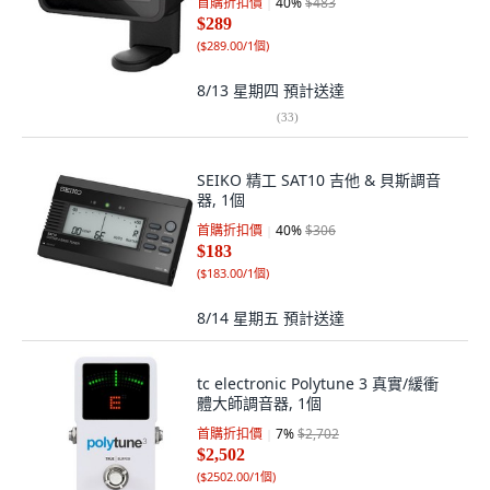
首購折扣價
40
%
$483
$289
(
$289.00/1個
)
8/13 星期四
預計送達
(
33
)
SEIKO 精工 SAT10 吉他 & 貝斯調音
器, 1個
首購折扣價
40
%
$306
$183
(
$183.00/1個
)
8/14 星期五
預計送達
tc electronic Polytune 3 真實/緩衝
體大師調音器, 1個
首購折扣價
7
%
$2,702
$2,502
(
$2502.00/1個
)