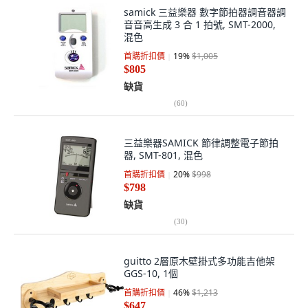
samick 三益樂器 數字節拍器調音器調
音音高生成 3 合 1 拍號, SMT-2000,
混色
首購折扣價
19
%
$1,005
$805
缺貨
(
60
)
三益樂器SAMICK 節律調整電子節拍
器, SMT-801, 混色
首購折扣價
20
%
$998
$798
缺貨
(
30
)
guitto 2層原木壁掛式多功能吉他架
GGS-10, 1個
首購折扣價
46
%
$1,213
$647