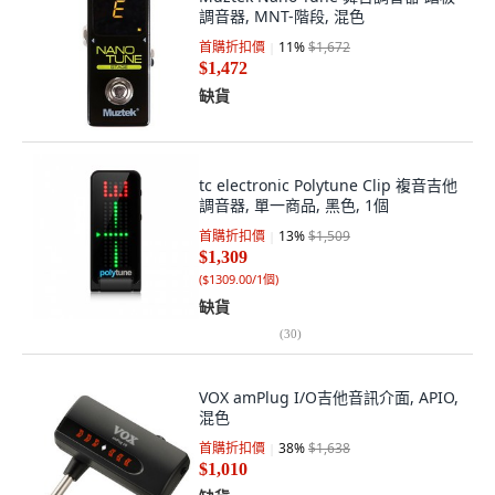
調音器, MNT-階段, 混色
首購折扣價
11
%
$1,672
$1,472
缺貨
tc electronic Polytune Clip 複音吉他
調音器, 單一商品, 黑色, 1個
首購折扣價
13
%
$1,509
$1,309
(
$1309.00/1個
)
缺貨
(
30
)
VOX amPlug I/O吉他音訊介面, APIO,
混色
首購折扣價
38
%
$1,638
$1,010