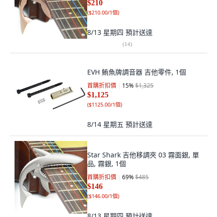
$210
(
$210.00/1個
)
8/13 星期四
預計送達
(
14
)
EVH 鮪魚牌調音器 吉他零件, 1個
首購折扣價
15
%
$1,325
$1,125
(
$1125.00/1個
)
8/14 星期五
預計送達
Star Shark 吉他移調夾 03 霧面銀, 單
品, 霧銀, 1個
首購折扣價
69
%
$485
$146
(
$146.00/1個
)
8/13 星期四
預計送達