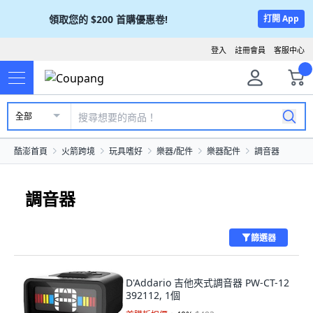
領取您的
$200
首購優惠卷!
打開 App
登入
註冊會員
客服中心
全部
酷澎首頁
火箭跨境
玩具嗜好
樂器/配件
樂器配件
調音器
調音器
篩選器
D'Addario 吉他夾式調音器 PW-CT-12
392112, 1個