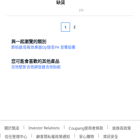
缺貨
(
4
)
2
1
與一起瀏覽的類別
節拍器
音箱
效果器
DJ/錄音
PA 音響設備
您可能會喜歡的其他產品
吉他壁掛
吉他調音器
吉他貼紙
Investor Relations
關於酷澎
Coupang使用者條款
退換貨政策
信任管理中心
顧客隱私權政策通知
安心購物
資訊安全