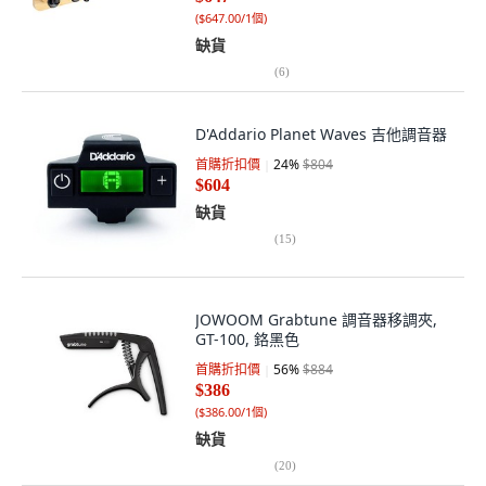
(
$647.00/1個
)
缺貨
(
6
)
D'Addario Planet Waves 吉他調音器
首購折扣價
24
%
$804
$604
缺貨
(
15
)
JOWOOM Grabtune 調音器移調夾,
GT-100, 鉻黑色
首購折扣價
56
%
$884
$386
(
$386.00/1個
)
缺貨
(
20
)