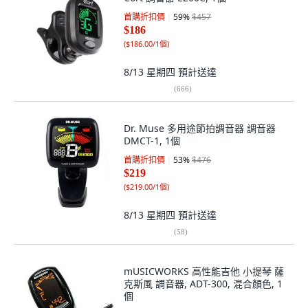
首購折扣價
59
%
$457
$186
(
$186.00/1個
)
8/13 星期四
預計送達
(
666
)
Dr. Muse 多用途節拍調音器 調音器
DMCT-1, 1個
首購折扣價
53
%
$476
$219
(
$219.00/1個
)
8/13 星期四
預計送達
(
58
)
mUSICWORKS 高性能吉他 小提琴 薩
克斯風 調音器, ADT-300, 混合顏色, 1
個