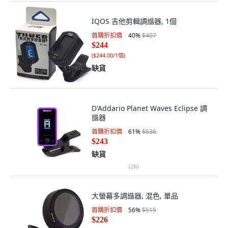
IQOS 吉他剪輯調諧器, 1個
首購折扣價
40
%
$407
$244
(
$244.00/1個
)
缺貨
D'Addario Planet Waves Eclipse 調
諧器
首購折扣價
61
%
$636
$243
缺貨
(
26
)
大螢幕多調諧器, 混色, 單品
首購折扣價
56
%
$515
$226