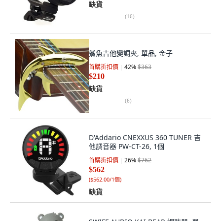
缺貨
(
16
)
鯊魚吉他變調夾, 單品, 金子
首購折扣價
42
%
$363
$210
缺貨
(
6
)
D'Addario CNEXXUS 360 TUNER 吉
他調音器 PW-CT-26, 1個
首購折扣價
26
%
$762
$562
(
$562.00/1個
)
缺貨