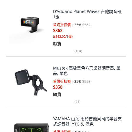
D'Addario Planet Waves 吉他調音器,
1組
首購折扣價
35
%
$562
$362
(
$362.00/1個
)
缺貨
(
168
)
Muztek 高級黑色方形樂器調音器, 單
品, 單色
首購折扣價
35
%
$558
$358
缺貨
(
24
)
YAMAHA 山葉 用於吉他貝司的半音夾
式調音器, YTC-5, 混色