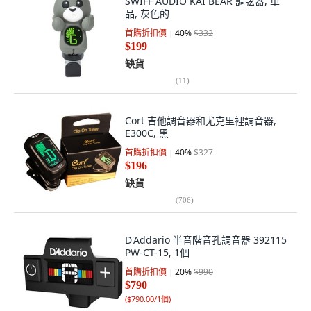
SWIFF AUDIO KAI BEAR 調弦器, 單
品, 灰色的
首購折扣價
40
%
$332
$199
缺貨
(
11
)
Cort 吉他調音器和尤克里裡調音器,
E300C, 黑
首購折扣價
40
%
$327
$196
缺貨
(
706
)
D'Addario 半音階音孔調音器 392115
PW-CT-15, 1個
首購折扣價
20
%
$990
$790
(
$790.00/1個
)