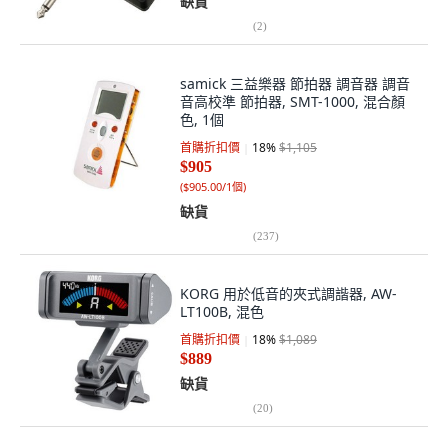
缺貨
(
2
)
samick 三益樂器 節拍器 調音器 調音
音高校準 節拍器, SMT-1000, 混合顏
色, 1個
首購折扣價
18
%
$1,105
$905
(
$905.00/1個
)
缺貨
(
237
)
KORG 用於低音的夾式調諧器, AW-
LT100B, 混色
首購折扣價
18
%
$1,089
$889
缺貨
(
20
)