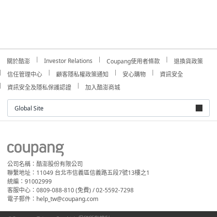
Investor Relations
關於酷澎
Coupang使用者條款
退換貨政策
信任管理中心
顧客隱私權政策通知
安心購物
資訊安全
資訊安全及隱私保護認證
加入酷澎商城
Global Site
公司名稱：酷澎股份有限公司
聯繫地址：11049 台北市信義區信義路五段7號13樓之1
統編：91002999
客服中心：0809-088-810 (免費) / 02-5592-7298
電子郵件：help_tw@coupang.com