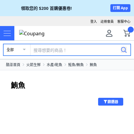
領取您的
$200
首購優惠卷!
打開 App
登入
註冊會員
客服中心
全部
酷澎首頁
火箭生鮮
水產/乾魚
鮭魚/鮪魚
鮪魚
鮪魚
篩選器