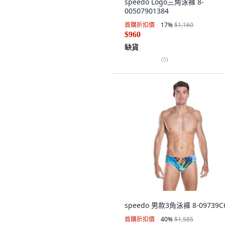
speedo Logo三角泳褲 8-
00507901384
首購折扣價
17
%
$1,160
$960
缺貨
(
5
)
speedo 男款3角泳褲 8-09739C
首購折扣價
40
%
$1,585