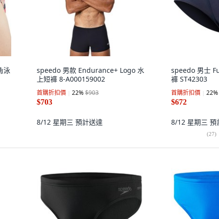
角泳
speedo 男款 Endurance+ Logo 水
speedo 男士 
上短褲 8-A000159002
褲 ST42303
首購折扣價
22
%
$903
首購折扣價
22
%
$703
$672
8/12 星期三
預計送達
8/12 星期三
預
(
27
)