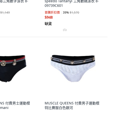
濃郁三角數字泳衣 8-
speedo Tantanyi 三角數碼泳衣 8-
09739C601
$1,149
首購折扣價
39
%
$1,570
$948
缺貨
(
5
)
EENS 付費男士運動模
MUSCLE QUEENS 付費男子運動模
mani
特比賽服白色銀河