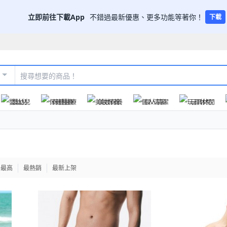
立即前往下載App
不錯過最新優惠、更多功能等著你！
下載
嬰幼兒
保健醫療
美妝保養
個人清潔
玩具休閒
格最高
最熱銷
最新上架