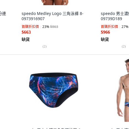
5分連
speedo Medley Logo 三角泳褲 8-
speedo 男士
0973916907
09739D189
首購折扣價
23
%
$863
首購折扣價
27
%
$663
$966
缺貨
缺貨
(
2
)
(
2
)