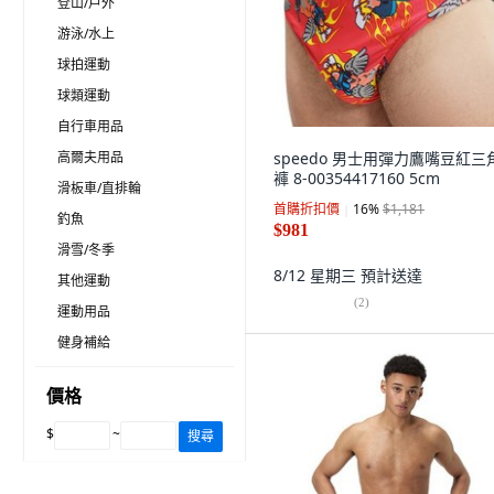
登山/戶外
游泳/水上
球拍運動
球類運動
自行車用品
高爾夫用品
speedo 男士用彈力鷹嘴豆紅三
褲 8-00354417160 5cm
滑板車/直排輪
首購折扣價
16
%
$1,181
釣魚
$981
滑雪/冬季
8/12 星期三
預計送達
其他運動
(
2
)
運動用品
健身補給
價格
$
~
搜尋