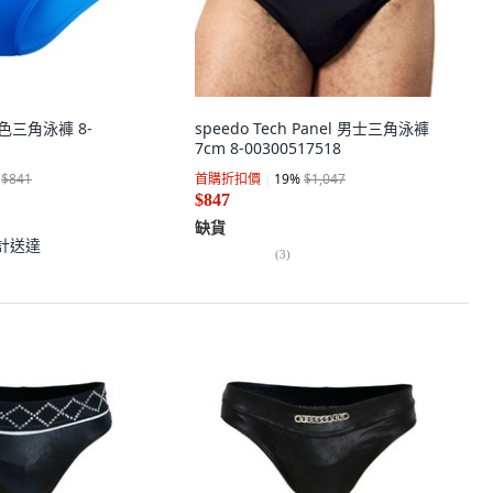
素色三角泳褲 8-
speedo Tech Panel 男士三角泳褲
7cm 8-00300517518
$841
首購折扣價
19
%
$1,047
$847
缺貨
計送達
(
3
)