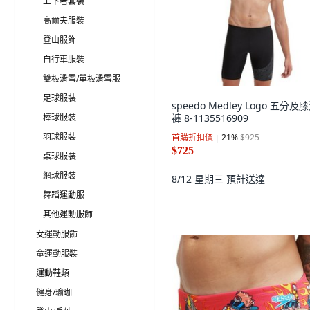
上下著套裝
高爾夫服裝
登山服飾
自行車服裝
雙板滑雪/單板滑雪服
足球服裝
speedo Medley Logo 五分及
棒球服裝
褲 8-1135516909
羽球服裝
首購折扣價
21
%
$925
$725
桌球服裝
網球服裝
8/12 星期三
預計送達
舞蹈運動服
其他運動服飾
女運動服飾
童運動服裝
運動鞋類
健身/瑜珈