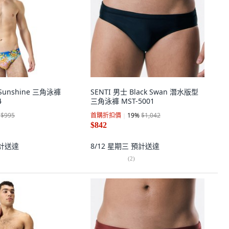
e Sunshine 三角泳褲
SENTI 男士 Black Swan 潛水版型
4
三角泳褲 MST-5001
$995
首購折扣價
19
%
$1,042
$842
計送達
8/12 星期三
預計送達
(
2
)