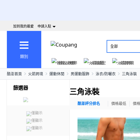
加到我的最愛
申請入駐
全部
類別
爸氣父親節
火箭速配
火箭跨境
酷澎首頁
火箭跨境
運動休閒
男運動服飾
泳衣/防曬衣
三角泳裝
篩選器
三角泳裝
酷澎評分排名
價格最低
價
僅顯示
僅顯示
僅顯示