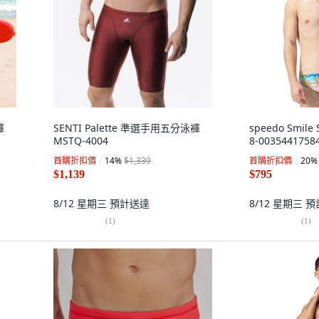
褲
SENTI Palette 準選手用五分泳褲
speedo Smil
MSTQ-4004
8-0035441758
首購折扣價
14
%
$1,339
首購折扣價
20
%
$1,139
$795
8/12 星期三
預計送達
8/12 星期三
預
(
1
)
(
1
)