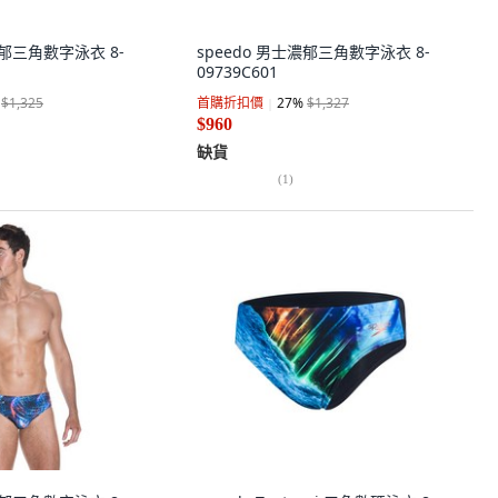
濃郁三角數字泳衣 8-
speedo 男士濃郁三角數字泳衣 8-
09739C601
$1,325
首購折扣價
27
%
$1,327
$960
缺貨
(
1
)