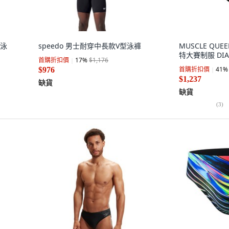
角泳
speedo 男士耐穿中長款V型泳褲
MUSCLE QU
特大賽制服 DIA 
首購折扣價
17
%
$1,176
首購折扣價
41
%
$976
$1,237
缺貨
缺貨
(
3
)