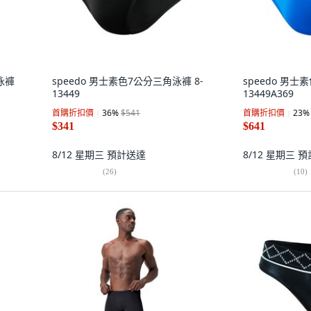
角泳褲
speedo 男士素色7公分三角泳褲 8-
speedo 男士
13449
13449A369
首購折扣價
36
%
$541
首購折扣價
23
%
$341
$641
8/12 星期三
預計送達
8/12 星期三
預
(
26
)
(
10
)