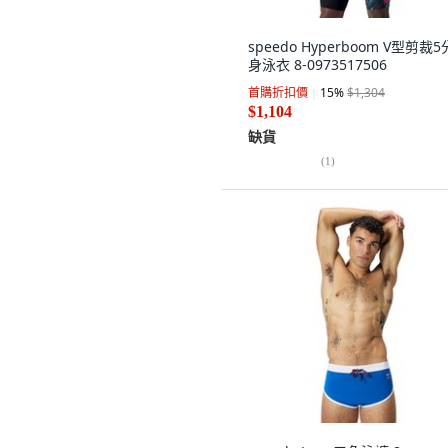
speedo Hyperboom V型剪裁
身泳衣 8-0973517506
首購折扣價
15
%
$1,304
$1,104
缺貨
(
1
)