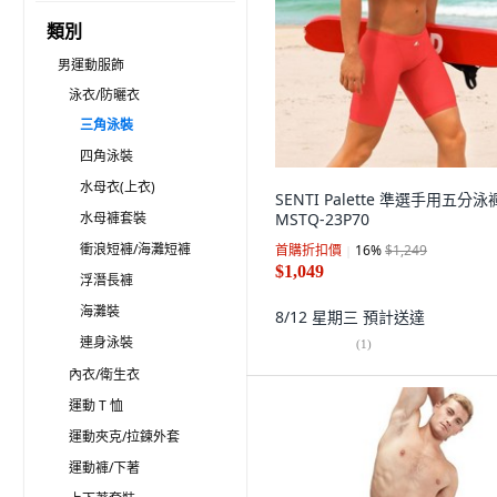
類別
男運動服飾
泳衣/防曬衣
三角泳裝
四角泳裝
水母衣(上衣)
SENTI Palette 準選手用五分泳
水母褲套裝
MSTQ-23P70
衝浪短褲/海灘短褲
首購折扣價
16
%
$1,249
$1,049
浮潛長褲
海灘裝
8/12 星期三
預計送達
連身泳裝
(
1
)
內衣/衛生衣
運動 T 恤
運動夾克/拉鍊外套
運動褲/下著