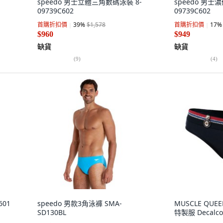
speedo 男士立體三角數碼泳裝 8-
speedo 男士
09739C602
09739C602
首購折扣價
39
%
$1,578
首購折扣價
17
%
$960
$949
缺貨
缺貨
(
9
)
(
4
)
601
speedo 男款3角泳褲 SMA-
MUSCLE QU
SD130BL
特製服 Decalco