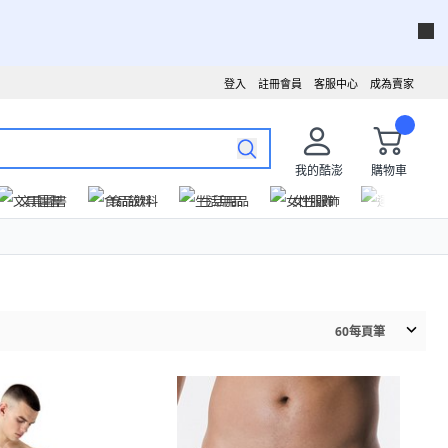
登入
註冊會員
客服中心
成為賣家
我的酷澎
購物車
文具圖書
食品飲料
生活用品
女性服飾
運動戶外
60
每頁筆