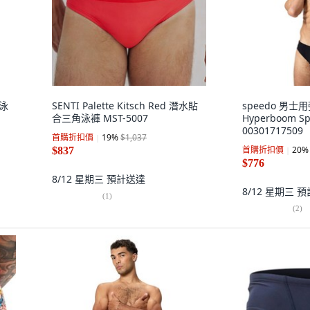
膝泳
SENTI Palette Kitsch Red 潛水貼
speedo 男士
合三角泳褲 MST-5007
Hyperboom Sp
00301717509
首購折扣價
19
%
$1,037
首購折扣價
20
%
$837
$776
8/12 星期三
預計送達
8/12 星期三
預
(
1
)
(
2
)