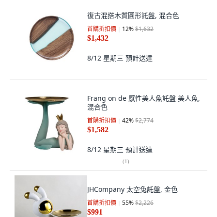
復古混搭木質圓形託盤, 混合色
首購折扣價
12
%
$1,632
$1,432
8/12 星期三
預計送達
Frang on de 感性美人魚託盤 美人魚,
混合色
首購折扣價
42
%
$2,774
$1,582
8/12 星期三
預計送達
(
1
)
JHCompany 太空兔託盤, 金色
首購折扣價
55
%
$2,226
$991