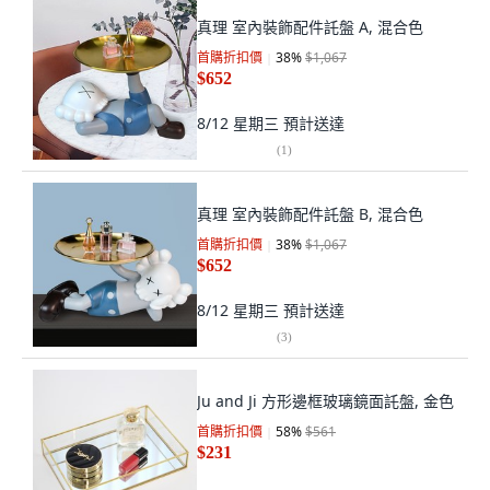
真理 室內裝飾配件託盤 A, 混合色
首購折扣價
38
%
$1,067
$652
8/12 星期三
預計送達
(
1
)
真理 室內裝飾配件託盤 B, 混合色
首購折扣價
38
%
$1,067
$652
8/12 星期三
預計送達
(
3
)
Ju and Ji 方形邊框玻璃鏡面託盤, 金色
首購折扣價
58
%
$561
$231