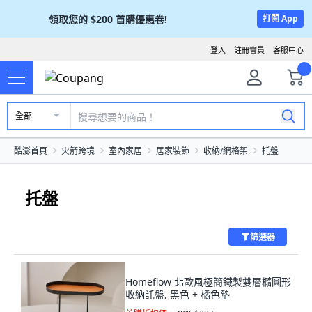
領取您的
$200
首購優惠卷!
打開 App
登入
註冊會員
客服中心
全部
酷澎首頁
火箭跨境
室內家居
居家裝飾
收納/網格架
托盤
托盤
篩選器
Homeflow 北歐風極簡鐵製雙層橢圓形
收納託盤, 黑色 + 橘色墊