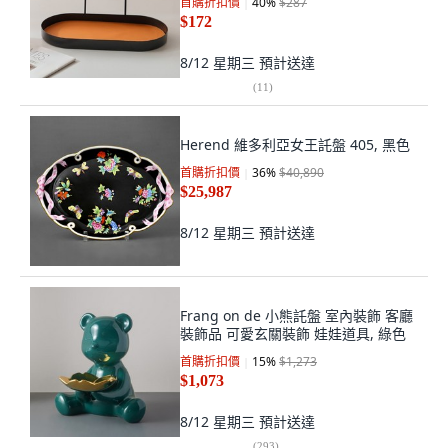
首購折扣價
40
%
$287
$172
8/12 星期三
預計送達
(
11
)
Herend 維多利亞女王託盤 405, 黑色
首購折扣價
36
%
$40,890
$25,987
8/12 星期三
預計送達
Frang on de 小熊託盤 室內裝飾 客廳
裝飾品 可愛玄關裝飾 娃娃道具, 綠色
首購折扣價
15
%
$1,273
$1,073
8/12 星期三
預計送達
(
293
)