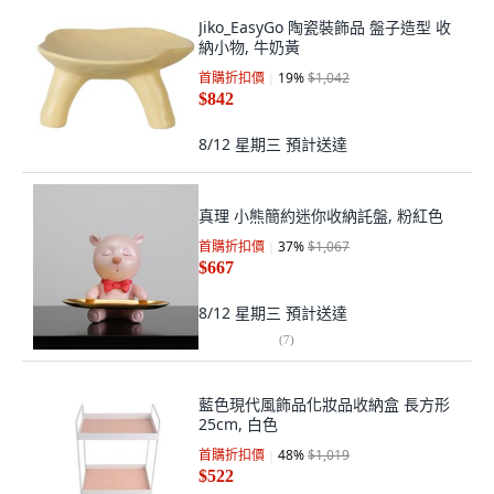
Jiko_EasyGo 陶瓷裝飾品 盤子造型 收
納小物, 牛奶黃
首購折扣價
19
%
$1,042
$842
8/12 星期三
預計送達
真理 小熊簡約迷你收納託盤, 粉紅色
首購折扣價
37
%
$1,067
$667
8/12 星期三
預計送達
(
7
)
藍色現代風飾品化妝品收納盒 長方形
25cm, 白色
首購折扣價
48
%
$1,019
$522