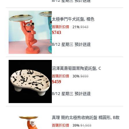
8/12 星期三
預計送達
太極拳鬥牛犬託盤, 橘色
首購折扣價
21
%
$943
$743
8/12 星期三
預計送達
沼澤萬壽菊圖案陶瓷託盤, C
首購折扣價
30
%
$659
$459
8/12 星期三
預計送達
真理 簡約北極熊收納託盤 橢圓形, B款
首購折扣價
39
%
$1,503