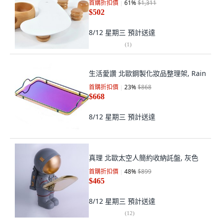
首購折扣價
61
%
$1,311
$502
8/12 星期三
預計送達
(
1
)
生活愛讚 北歐鋼製化妝品整理架, Rain
首購折扣價
23
%
$868
$668
8/12 星期三
預計送達
真理 北歐太空人簡約收納託盤, 灰色
首購折扣價
48
%
$899
$465
8/12 星期三
預計送達
(
12
)