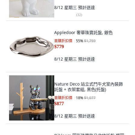
8/12 星期三
預計送達
(
32
)
Appledoor 奢華珠寶託盤, 銀色
首購折扣價
55
%
$1,759
$779
8/12 星期三
預計送達
Nature Deco 站立式鬥牛犬室內裝飾
託盤 + 衣架套組, 黑色(托盤)
首購折扣價
18
%
$1,077
$877
8/12 星期三
預計送達