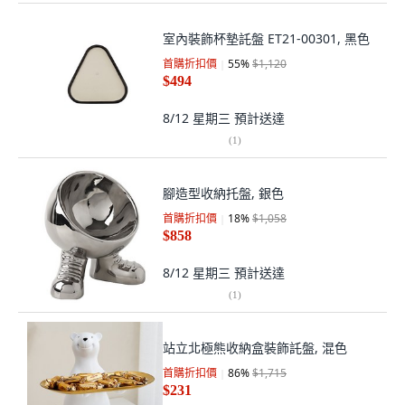
室內裝飾杯墊託盤 ET21-00301, 黑色
首購折扣價
55
%
$1,120
$494
8/12 星期三
預計送達
(
1
)
腳造型收納托盤, 銀色
首購折扣價
18
%
$1,058
$858
8/12 星期三
預計送達
(
1
)
站立北極熊收納盒裝飾託盤, 混色
首購折扣價
86
%
$1,715
$231