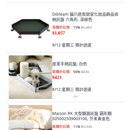
Dibleam 貓爪造型居家化妝品飾品收
納託盤 六角形, 深綠色
首購折扣價
15
%
$1,257
$1,057
8/12 星期三
預計送達
皮革手柄託盤, 白色
首購折扣價
56
%
$970
$423
8/12 星期三
預計送達
(
4
)
Maison RK 大型鏡面託盤 圓形鏡
S05002509003100, 芥末黃金色
首購折扣價
11
%
$1,716