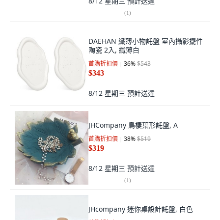
8/12 星期三
預計送達
(
1
)
DAEHAN 纖薄小物託盤 室內攝影擺件
陶瓷 2入, 纖薄白
首購折扣價
36
%
$543
$343
8/12 星期三
預計送達
JHCompany 鳥棲葉形託盤, A
首購折扣價
38
%
$519
$319
8/12 星期三
預計送達
(
1
)
JHcompany 迷你桌設計託盤, 白色