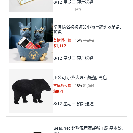
8/12 星期三
預計送達
(
47
)
準備情侶狗狗飾品小物車鑰匙收納盒,
藍色
首購折扣價
15
%
$1,312
$1,112
8/12 星期三
預計送達
JH公司 小熊大理石託盤, 黑色
首購折扣價
18
%
$1,064
$864
8/12 星期三
預計送達
Beaunet 北歐風居家託盤 1層 基本款,