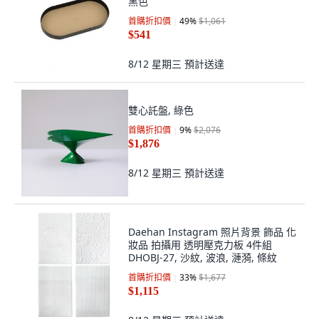
黑色
首購折扣價
49
%
$1,061
$541
8/12 星期三
預計送達
雙心託盤, 綠色
首購折扣價
9
%
$2,076
$1,876
8/12 星期三
預計送達
Daehan Instagram 照片背景 飾品 化
妝品 拍攝用 透明壓克力板 4件組
DHOBJ-27, 沙紋, 波浪, 漣漪, 條紋
首購折扣價
33
%
$1,677
$1,115