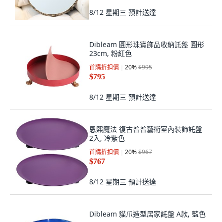
8/12 星期三
預計送達
Dibleam 圓形珠寶飾品收納託盤 圓形
23cm, 粉紅色
首購折扣價
20
%
$995
$795
8/12 星期三
預計送達
恩熙魔法 復古普普藝術室內裝飾託盤
2入, 冷紫色
首購折扣價
20
%
$967
$767
8/12 星期三
預計送達
Dibleam 貓爪造型居家託盤 A款, 藍色