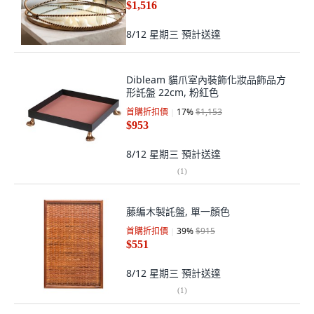
$1,516
8/12 星期三
預計送達
Dibleam 貓爪室內裝飾化妝品飾品方
形託盤 22cm, 粉紅色
首購折扣價
17
%
$1,153
$953
8/12 星期三
預計送達
(
1
)
藤編木製託盤, 單一顏色
首購折扣價
39
%
$915
$551
8/12 星期三
預計送達
(
1
)