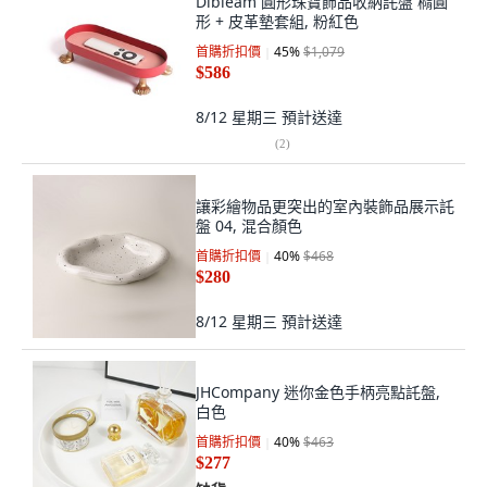
Dibleam 圓形珠寶飾品收納託盤 橢圓
形 + 皮革墊套組, 粉紅色
首購折扣價
45
%
$1,079
$586
8/12 星期三
預計送達
(
2
)
讓彩繪物品更突出的室內裝飾品展示託
盤 04, 混合顏色
首購折扣價
40
%
$468
$280
8/12 星期三
預計送達
JHCompany 迷你金色手柄亮點託盤,
白色
首購折扣價
40
%
$463
$277