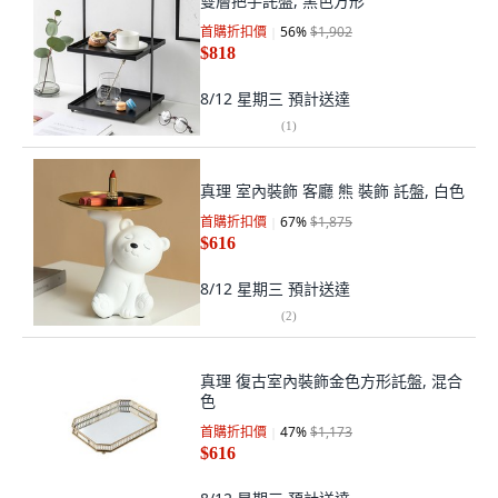
雙層把手託盤, 黑色方形
首購折扣價
56
%
$1,902
$818
8/12 星期三
預計送達
(
1
)
真理 室內裝飾 客廳 熊 裝飾 託盤, 白色
首購折扣價
67
%
$1,875
$616
8/12 星期三
預計送達
(
2
)
真理 復古室內裝飾金色方形託盤, 混合
色
首購折扣價
47
%
$1,173
$616