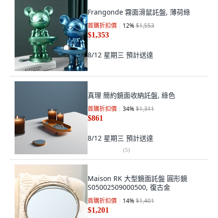
Frangonde 霧面滑鼠託盤, 薄荷綠
首購折扣價
12
%
$1,553
$1,353
8/12 星期三
預計送達
真理 簡約鏡面收納託盤, 綠色
首購折扣價
34
%
$1,311
$861
8/12 星期三
預計送達
(
5
)
Maison RK 大型鏡面託盤 圓形鏡
S05002509000500, 復古金
首購折扣價
14
%
$1,401
$1,201