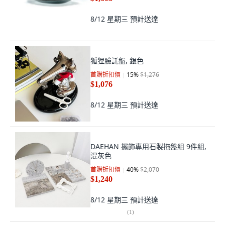
8/12 星期三
預計送達
狐狸臉託盤, 銀色
首購折扣價
15
%
$1,276
$1,076
8/12 星期三
預計送達
DAEHAN 擺飾專用石製拖盤組 9件組,
混灰色
首購折扣價
40
%
$2,070
$1,240
8/12 星期三
預計送達
(
1
)