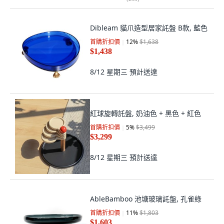
Dibleam 貓爪造型居家託盤 B款, 藍色
首購折扣價
12
%
$1,638
$1,438
8/12 星期三
預計送達
紅球旋轉託盤, 奶油色 + 黑色 + 紅色
首購折扣價
5
%
$3,499
$3,299
8/12 星期三
預計送達
AbleBamboo 池塘玻璃託盤, 孔雀綠
首購折扣價
11
%
$1,803
$1,603