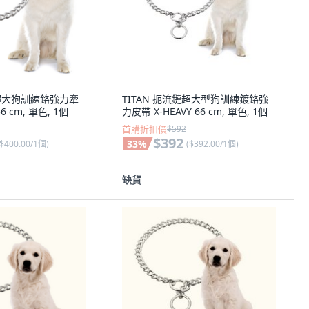
鏈超大狗訓練鉻強力牽
TITAN 扼流鏈超大型狗訓練鍍鉻強
56 cm, 單色, 1個
力皮帶 X-HEAVY 66 cm, 單色, 1個
首購折扣價
$592
$392
33
%
$400.00/1個
)
(
$392.00/1個
)
缺貨