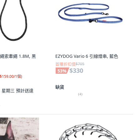
繩索牽繩 1.8M, 黑
EZYDOG Vario 6 引線燈串, 藍色
首購折扣價
$705
$330
53
%
$159.00/1個
)
缺貨
12 星期三
預計送達
(
4
)
)