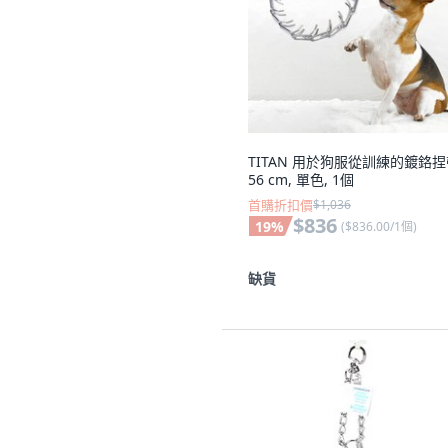
TITAN 用於狗服從訓練的鍍鉻
56 cm, 單色, 1個
首購折扣價
$1,036
$836
19
%
(
$836.00/1個
)
缺貨