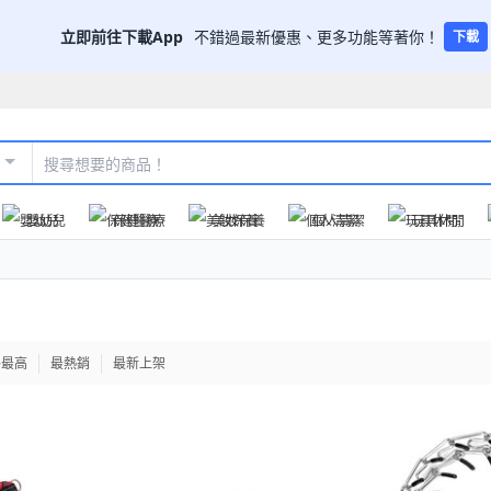
立即前往下載App
不錯過最新優惠、更多功能等著你！
下載
嬰幼兒
保健醫療
美妝保養
個人清潔
玩具休閒
格最高
最熱銷
最新上架