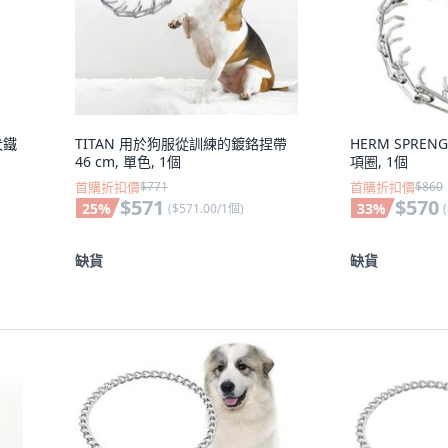
犬鐵
TITAN 用於狗服從訓練的鍍鉻捏帶
HERM SPRE
46 cm, 單色, 1個
項圈, 1個
首購折扣價
$771
首購折扣價
$860
$571
$570
25
%
33
%
(
$571.00/1個
)
(
缺貨
缺貨