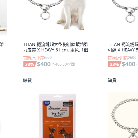
捏帶
TITAN 扼流鏈超大型狗訓練鍍鉻強
TITAN 扼流
力皮帶 X-HEAVY 61 cm, 單色, 1個
引繩 X-HEAVY 
首購折扣價
$600
首購折扣價
$600
$400
$400
33
%
33
%
(
$400.00/1個
)
(
缺貨
缺貨