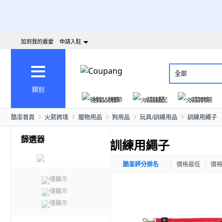
加到我的最愛
申請入駐
全部
類別
爸氣父親節
火箭速配
火箭跨境
酷澎首頁
火箭跨境
寵物用品
狗用品
玩具/訓練用品
訓練用繩子
篩選器
訓練用繩子
酷澎評分排名
價格最低
價
僅顯示
僅顯示
僅顯示