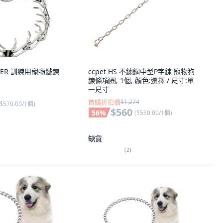
NGER 訓練用寵物鐵鍊
ccpet HS 不鏽鋼中型P字鍊 寵物狗
鍊條項圈, 1個, 顏色:選擇 / 尺寸:單
一尺寸
首購折扣價
$1,274
$570.00/1個
)
$560
56
%
(
$560.00/1個
)
缺貨
(
2
)