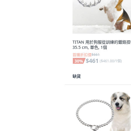
TITAN 用於狗服從訓練的鍍鉻
35.5 cm, 單色, 1個
首購折扣價
$661
$461
30
%
(
$461.00/1個
)
缺貨