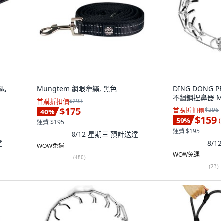
繩,
Mungtem 網眼牽繩, 黑色
DING DONG
不鏽鋼捏鼻器 M,
首購折扣價
$293
$175
首購折扣價
$396
40
%
$159
59
%
(
運費 $195
運費 $195
8/12 星期三
預計送達
達
8/
WOW免運
WOW免運
(
480
)
(
23
)