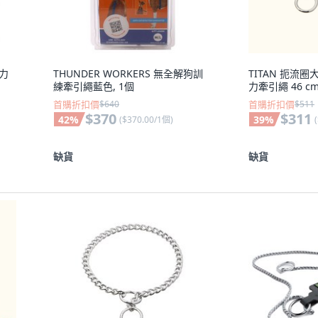
強力
THUNDER WORKERS 無全解狗訓
TITAN 扼流
練牽引繩藍色, 1個
力牽引繩 46 cm
首購折扣價
$640
首購折扣價
$511
$370
$311
42
%
39
%
(
$370.00/1個
)
(
缺貨
缺貨