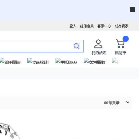
登入
註冊會員
客服中心
成為賣家
我的酷澎
購物車
文具圖書
食品飲料
生活用品
女性服飾
運動戶外
60
每頁筆