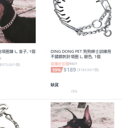
狗項圈鍊 L, 金子, 1個
DING DONG PET 狗狗紳士訓練用
不鏽鋼刺針項圈 L, 銀色, 1個
5
首購折扣價
$427
$973.00/1個
)
$189
55
%
(
$189.00/1個
)
缺貨
(
31
)