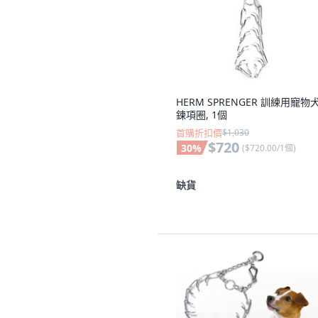
HERM SPRENGER 訓練用寵物
鍊項圈, 1個
首購折扣價
$1,030
$720
30
%
(
$720.00/1個
)
缺貨