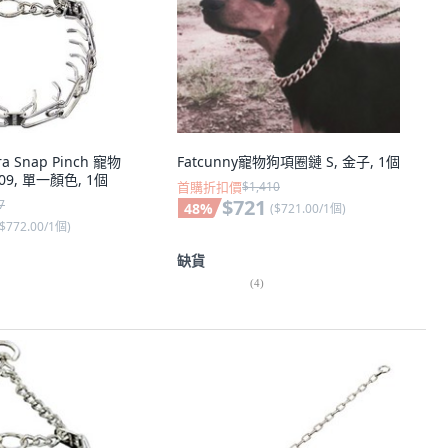
ra Snap Pinch 寵物
Fatcunny寵物狗項圈鏈 S, 金子, 1個
9, 單一顏色, 1個
首購折扣價
$1,410
$721
7
48
%
(
$721.00/1個
)
$772.00/1個
)
缺貨
(
4
)