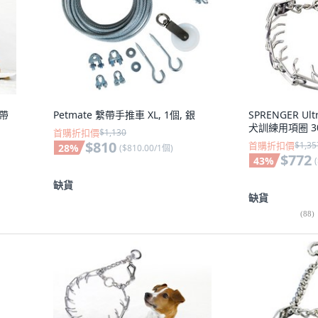
捏帶
Petmate 繫帶手推車 XL, 1個, 銀
SPRENGER Ult
犬訓練用項圈 30
首購折扣價
$1,130
$810
首購折扣價
$1,35
28
%
(
$810.00/1個
)
$772
43
%
(
缺貨
缺貨
(
88
)