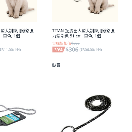
圈大型犬訓練用鍍鉻強
TITAN 扼流圈大型犬訓練用鍍鉻強
, 單色, 1個
力牽引繩 51 cm, 單色, 1個
首購折扣價
$506
$306
39
%
$311.00/1個
)
(
$306.00/1個
)
缺貨