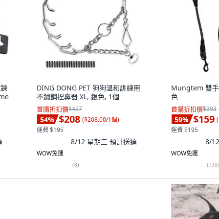
蛇鍊
DING DONG PET 狗狗溫和訓練用
Mungtem 雙手
ome
不鏽鋼捏鼻器 XL, 銀色, 1個
色
首購折扣價
$457
首購折扣價
$393
$208
$159
54
%
59
%
(
$208.00/1個
)
(
運費 $195
運費 $195
達
8/12 星期三
預計送達
8/
WOW免運
WOW免運
(
8
)
(
730