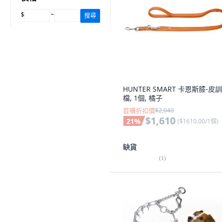
$
~
搜尋
HUNTER SMART 卡恩斯膝-皮
檔, 1個, 橘子
首購折扣價
$2,040
$1,610
21
%
(
$1610.00/1個
)
缺貨
(
1
)