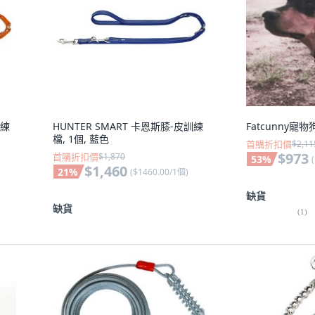
訓練
HUNTER SMART 卡恩斯膝-皮訓練
Fatcunny寵物
檔, 1個, 藍色
首購折扣價
$2,11
$973
首購折扣價
$1,870
53
%
(
$1,460
21
%
(
$1460.00/1個
)
缺貨
缺貨
(
1
)