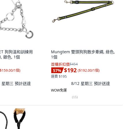
 PET 狗狗溫和訓練用
Mungtem 雙頭狗狗散步牽繩, 綠色,
 銀色, 1個
1個
首購折扣價
$454
$192
57
%
$159.00/1個
)
(
$192.00/1個
)
運費 $195
12 星期三
預計送達
8/12 星期三
預計送達
WOW免運
(
15
)