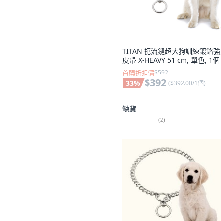
TITAN 扼流鏈超大狗訓練鍍鉻
皮帶 X-HEAVY 51 cm, 單色, 1個
首購折扣價
$592
$392
33
%
(
$392.00/1個
)
缺貨
(
2
)