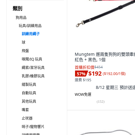
類別
狗用品
玩具/訓練用品
訓練用繩子
球
飛盤
Mungtem 遛兩隻狗狗的雙頭牽
嗅聞/IQ 玩具
紅色 + 黑色, 1個
首購折扣價
$454
繩索/潔牙玩具
$192
57
%
(
$192.00/1個
)
乳膠/橡膠玩具
運費 $195
縫製玩具
8/12 星期三
預計送
自動玩具
WOW免運
其他玩具
(
152
)
嘴套
止吠器
哨子/寵物響片