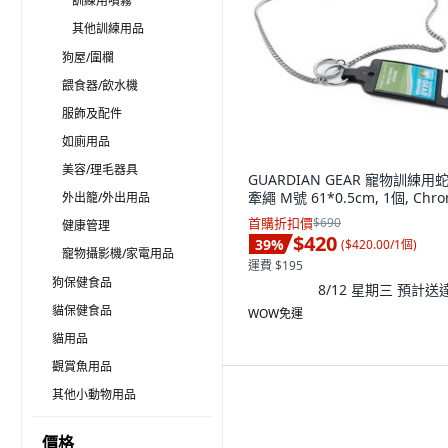
訓練用噴霧
其他訓練用品
狗屋/圍欄
餵食器/飲水機
服飾及配件
如廁用品
美容/理毛器具
GUARDIAN GEAR 寵物訓練用
牽繩 M號 61*0.5cm, 1個, Chr
外出籠/外出用品
首購折扣價
$690
健康管理
$420
39
%
(
$420.00/1個
)
寵物攝影機/家電用品
運費 $195
狗保健食品
8/12 星期三
預計送
貓保健食品
WOW免運
貓用品
觀賞魚用品
其他小動物用品
價格