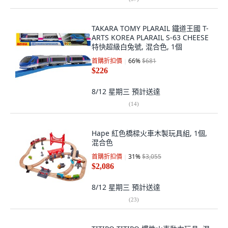
TAKARA TOMY PLARAIL 鐵道王國 T-
ARTS KOREA PLARAIL S-63 CHEESE
特快超級白兔號, 混合色, 1個
首購折扣價
66
%
$681
$226
8/12 星期三
預計送達
(
14
)
Hape 紅色橋樑火車木製玩具組, 1個,
混合色
首購折扣價
31
%
$3,055
$2,086
8/12 星期三
預計送達
(
23
)