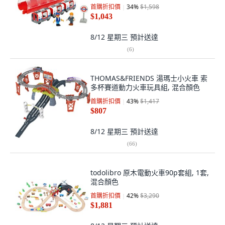
首購折扣價
34
%
$1,598
$1,043
8/12 星期三
預計送達
(
6
)
THOMAS&FRIENDS 湯瑪士小火車 索
多杯賽道動力火車玩具組, 混合顏色
首購折扣價
43
%
$1,417
$807
8/12 星期三
預計送達
(
66
)
todolibro 原木電動火車90p套組, 1套,
混合顏色
首購折扣價
42
%
$3,290
$1,881