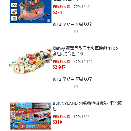
首購折扣價
70
%
$940
$274
8/12 星期三
預計送達
(
1
)
kienvy 豪華巨型原木火車遊戲 110p
套組, 混合色, 1個
首購折扣價
42
%
$5,122
$2,947
8/12 星期三
預計送達
(
2
)
BUNNYLAND 地鐵軌道遊戲墊, 混合顏
色
首購折扣價
65
%
$899
$310