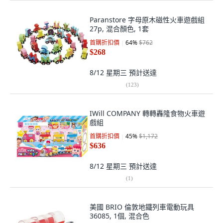
Paranstore 字母原木磁性火車遊戲組
27p, 混合顏色, 1套
首購折扣價
64
%
$762
$268
8/12 星期三
預計送達
(
123
)
IWill COMPANY 轉轉轟隆食物火車遊
戲組
首購折扣價
45
%
$1,172
$636
8/12 星期三
預計送達
(
1
)
美國 BRIO 倫敦地鐵列車電動玩具
36085, 1個, 混合色