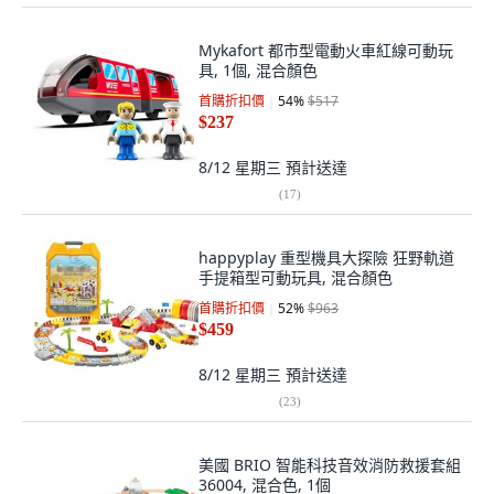
Mykafort 都市型電動火車紅線可動玩
具, 1個, 混合顏色
首購折扣價
54
%
$517
$237
8/12 星期三
預計送達
(
17
)
happyplay 重型機具大探險 狂野軌道
手提箱型可動玩具, 混合顏色
首購折扣價
52
%
$963
$459
8/12 星期三
預計送達
(
23
)
美國 BRIO 智能科技音效消防救援套組
36004, 混合色, 1個