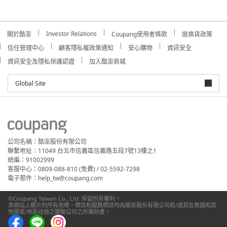
Investor Relations
關於酷澎
Coupang使用者條款
退換貨政策
信任管理中心
顧客隱私權政策通知
安心購物
資訊安全
資訊安全及隱私保護認證
加入酷澎商城
Global Site
公司名稱：酷澎股份有限公司
聯繫地址：11049 台北市信義區信義路五段7號13樓之1
統編：91002999
客服中心：0809-088-810 (免費) / 02-5592-7298
電子郵件：help_tw@coupang.com
©Coupang Taiwan Co., Ltd. 保留所有權利。
本網站上顯示的所有商標、標誌和服務標誌均為酷澎股份有限公司和/或其在美國和其
他國家/地區註冊之關聯公司之所屬財產。