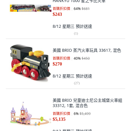
HANKYU 1000 星之卡比火車
首購折扣價
64
%
$681
$243
8/12 星期三
預計送達
(
1
)
美國 BRIO 蒸汽火車玩具 33617, 混色
首購折扣價
40
%
$450
$270
8/12 星期三
預計送達
(
27
)
美國 BRIO 兒童迪士尼公主城堡火車組
33312, 1套, 混合色
首購折扣價
6
%
$5,499
$5,135