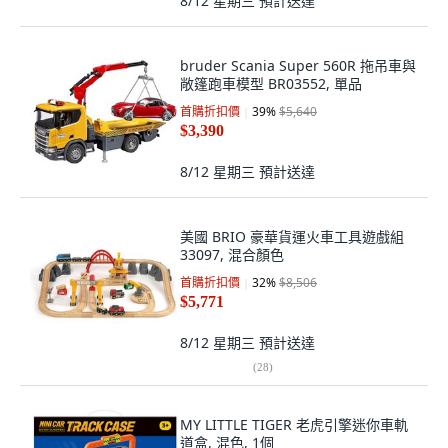
8/12 星期三
預計送達
bruder Scania Super 560R 拖吊車與
敞篷跑車模型 BR03552, 單品
首購折扣價
39
%
$5,640
$3,390
8/12 星期三
預計送達
美國 BRIO 豪華貨運火車工具遊戲組
33097, 混合顏色
首購折扣價
32
%
$8,506
$5,771
8/12 星期三
預計送達
(
28
)
MY LITTLE TIGER 老虎引擎迷你車軌
道盒, 混色, 1個