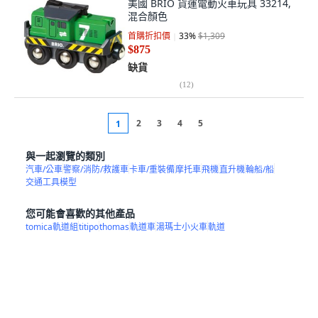
美國 BRIO 貨運電動火車玩具 33214,
混合顏色
首購折扣價
33
%
$1,309
$875
缺貨
(
12
)
2
3
4
5
1
與一起瀏覽的類別
汽車/公車
警察/消防/救護車
卡車/重裝備
摩托車
飛機
直升機
輪船/船
交通工具模型
您可能會喜歡的其他產品
tomica軌道組
titipo
thomas
軌道車
湯瑪士小火車
軌道