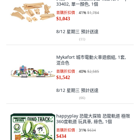
33402, 單一顏色, 1個
首購折扣價
41
%
$1,784
$1,043
8/12 星期三
預計送達
(
11
)
Mykafort 城市電動火車遊戲組, 1套,
混合色
首購折扣價
40
%
$2,585
$1,542
8/12 星期三
預計送達
(
66
)
happyplay 恐龍大探險 恐龍軌道 極限
360度軌道 玩具車, 綠色, 1個
首購折扣價
31
%
$634
$434