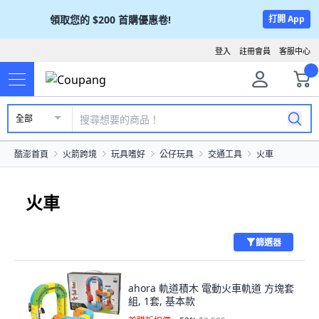
領取您的
$200
首購優惠卷!
打開 App
登入
註冊會員
客服中心
全部
酷澎首頁
火箭跨境
玩具嗜好
公仔玩具
交通工具
火車
火車
篩選器
ahora 軌道積木 電動火車軌道 方塊套
組, 1套, 基本款