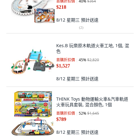
首購折扣價
40
%
$364
$218
8/12 星期三
預計送達
(
2
)
Kes.B 玩樂原木軌道火車工地, 1個, 混
色
首購折扣價
45
%
$2,820
$1,527
8/12 星期三
預計送達
THINK Toys 動物運輸火車&汽車軌道
火車玩具套裝, 混合顏色, 1個
首購折扣價
52
%
$1,645
$789
8/12 星期三
預計送達