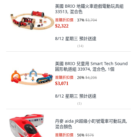
美國 BRIO 地鐵火車遊戲電動玩具組
33513, 混合色
首購折扣價
37
%
$3,704
$2,322
8/12 星期三
預計送達
(
14
)
美國 BRIO 兒童用 Smart Tech Sound
圓形軌道組 33974, 混合色, 1個
首購折扣價
26
%
$4,206
$3,071
8/12 星期三
預計送達
(
1
)
丹麥 aida JR超級小町號電車可動玩具,
混合顏色
首購折扣價
56
%
$576