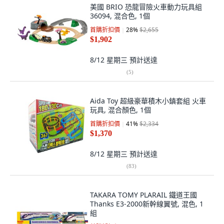
美國 BRIO 恐龍冒險火車動力玩具組
36094, 混合色, 1個
首購折扣價
28
%
$2,655
$1,902
8/12 星期三
預計送達
(
5
)
Aida Toy 超級豪華積木小鎮套組 火車
玩具, 混合顏色, 1個
首購折扣價
41
%
$2,334
$1,370
8/12 星期三
預計送達
(
83
)
TAKARA TOMY PLARAIL 鐵道王國
Thanks E3-2000新幹線翼號, 混色, 1
組