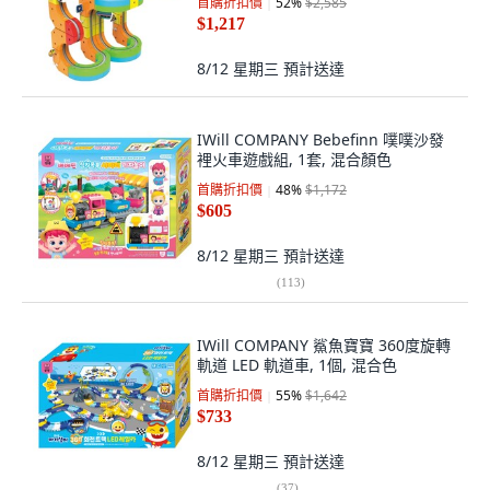
首購折扣價
52
%
$2,585
$1,217
8/12 星期三
預計送達
IWill COMPANY Bebefinn 噗噗沙發
裡火車遊戲組, 1套, 混合顏色
首購折扣價
48
%
$1,172
$605
8/12 星期三
預計送達
(
113
)
IWill COMPANY 鯊魚寶寶 360度旋轉
軌道 LED 軌道車, 1個, 混合色
首購折扣價
55
%
$1,642
$733
8/12 星期三
預計送達
(
37
)