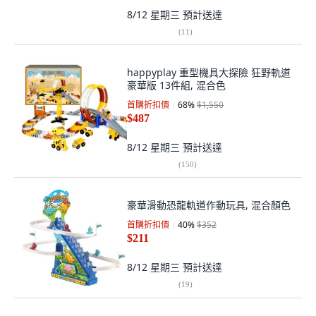
8/12 星期三
預計送達
(
11
)
happyplay 重型機具大探險 狂野軌道
豪華版 13件組, 混合色
首購折扣價
68
%
$1,550
$487
8/12 星期三
預計送達
(
150
)
豪華滑動恐龍軌道作動玩具, 混合顏色
首購折扣價
40
%
$352
$211
8/12 星期三
預計送達
(
19
)