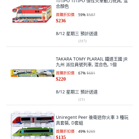
TITIPO TITIPO 慣性火車動力玩具, 混
合顏色
首購折扣價
59
%
$587
$236
8/12 星期三
預計送達
(
317
)
TAKARA TOMY PLARAIL 鐵道王國 JR
九州 派拉員號列車, 混合色, 1個
首購折扣價
67
%
$681
$220
8/12 星期三
預計送達
(
21
)
Uniregent Peer 後衛迷你火車 3 種玩
具套裝, D套組
首購折扣價
49
%
$265
$135