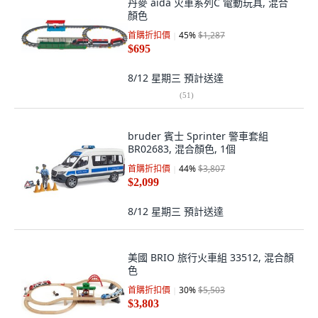
丹麥 aida 火車系列C 電動玩具, 混合
顏色
首購折扣價
45
%
$1,287
$695
8/12 星期三
預計送達
(
51
)
bruder 賓士 Sprinter 警車套組
BR02683, 混合顏色, 1個
首購折扣價
44
%
$3,807
$2,099
8/12 星期三
預計送達
美國 BRIO 旅行火車組 33512, 混合顏
色
首購折扣價
30
%
$5,503
$3,803