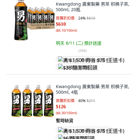
Kwangdong 廣東製藥 男茶 枳椇子茶,
500ml, 20瓶
首購折扣價
24
%
$810
$610
(
$6.10/100ml
)
明天 8/11 (二)
預計送達
(
504
)
满 $1,500 再省 $75 (王道卡)
$38 酷澎幣回饋
Kwangdong 廣東製藥 男茶 枳椇子茶,
500ml, 4瓶
首購折扣價
40
%
$211
$126
(
$6.30/100ml
)
暫時缺貨
满 $1,500 再省 $75 (王道卡)
$6 酷澎幣回饋