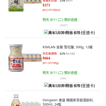
首購折扣價
35
%
$571
$371
(
$12.37/100ml
)
明天 8/11 (二)
預計送達
(
3507
)
满 $1,500 再省 $75 (王道卡)
KIMLAN 金蘭 雪花釀, 500g, 12罐
折扣後價格
42
%
$1,152
$664
(
$11.07/100g
)
明天 8/11 (二)
預計送達
(
149
)
满 $1,500 再省 $75 (王道卡)
Dongwon 東遠 韓國麥芽甜湯飲料,
500ml, 24瓶