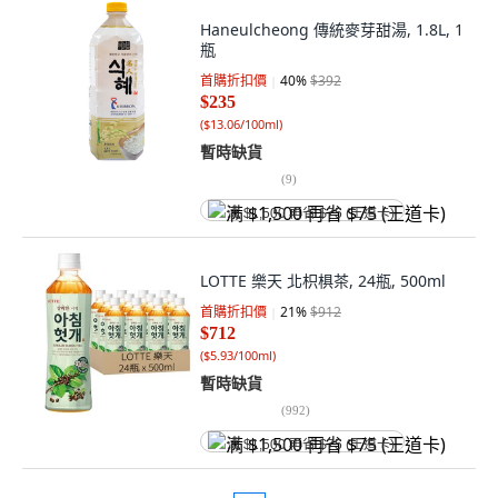
Haneulcheong 傳統麥芽甜湯, 1.8L, 1
瓶
首購折扣價
40
%
$392
$235
(
$13.06/100ml
)
暫時缺貨
(
9
)
满 $1,500 再省 $75 (王道卡)
LOTTE 樂天 北枳椇茶, 24瓶, 500ml
首購折扣價
21
%
$912
$712
(
$5.93/100ml
)
暫時缺貨
(
992
)
满 $1,500 再省 $75 (王道卡)