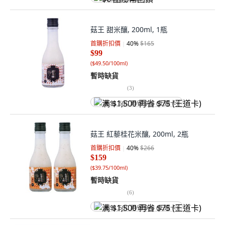
菇王 甜米釀, 200ml, 1瓶
首購折扣價
40
%
$165
$99
(
$49.50/100ml
)
暫時缺貨
(
3
)
满 $1,500 再省 $75 (王道卡)
菇王 紅藜桂花米釀, 200ml, 2瓶
首購折扣價
40
%
$266
$159
(
$39.75/100ml
)
暫時缺貨
(
6
)
满 $1,500 再省 $75 (王道卡)