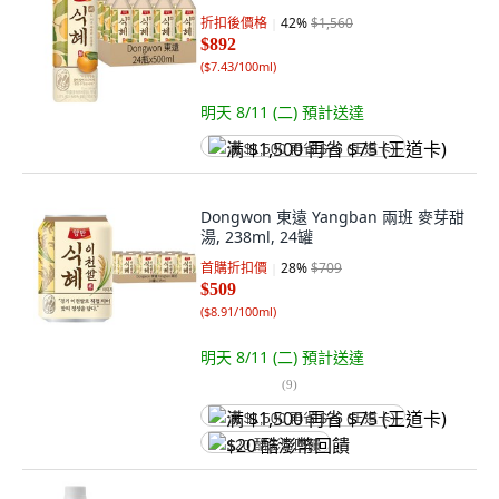
折扣後價格
42
%
$1,560
$892
(
$7.43/100ml
)
明天 8/11 (二)
預計送達
满 $1,500 再省 $75 (王道卡)
Dongwon 東遠 Yangban 兩班 麥芽甜
湯, 238ml, 24罐
首購折扣價
28
%
$709
$509
(
$8.91/100ml
)
明天 8/11 (二)
預計送達
(
9
)
满 $1,500 再省 $75 (王道卡)
$20 酷澎幣回饋