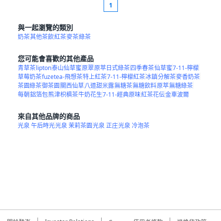
1
與一起瀏覽的類別
奶茶
其他茶飲
紅茶
麥茶
綠茶
您可能會喜歡的其他產品
青草茶
lipton
泰山仙草蜜
原翠
原萃日式綠茶
四季春茶
仙草蜜
7-11-檸檬
草莓奶茶
fuzetea-飛想茶
特上紅茶
7-11-檸檬紅茶
冰鎮
分解茶
麥香奶茶
茶園綠茶
御茶園
關西仙草
八道甜米露
無糖茶
無糖飲料
原萃
無糖綠茶
每朝
鋁箔包
熊津枳椇茶
牛奶花生
7-11-經典原味
紅茶花伝
金車波爾
來自其他品牌的商品
光泉 午后時光
光泉 茉莉茶園
光泉 正庄
光泉 冷泡茶