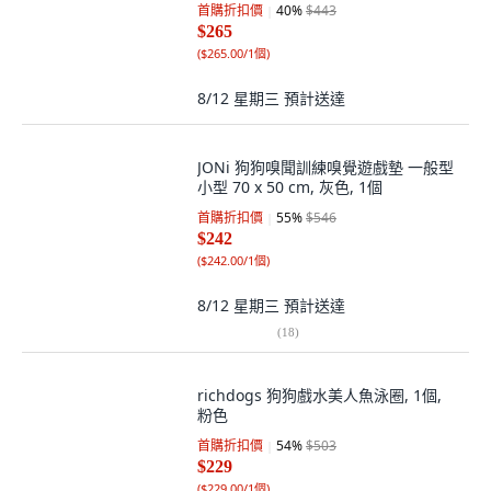
首購折扣價
40
%
$443
$265
(
$265.00/1個
)
8/12 星期三
預計送達
JONi 狗狗嗅聞訓練嗅覺遊戲墊 一般型
小型 70 x 50 cm, 灰色, 1個
首購折扣價
55
%
$546
$242
(
$242.00/1個
)
8/12 星期三
預計送達
(
18
)
richdogs 狗狗戲水美人魚泳圈, 1個,
粉色
首購折扣價
54
%
$503
$229
(
$229.00/1個
)