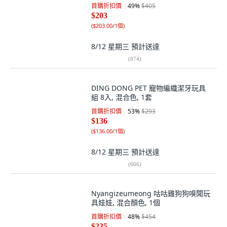
首購折扣價
49
%
$405
$203
(
$203.00/1個
)
8/12 星期三
預計送達
(
874
)
DING DONG PET 寵物編織潔牙玩具
組 8入, 混合色, 1套
首購折扣價
53
%
$293
$136
(
$136.00/1個
)
8/12 星期三
預計送達
(
666
)
Nyangizeumeong 咕咕雞狗狗嗅聞玩
具娃娃, 混合顏色, 1個
首購折扣價
48
%
$454
$235