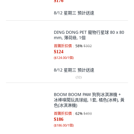
$176
8/12 星期三
預計送達
DING DONG PET 寵物行星球 80 x 80
mm, 薄荷綠, 1個
首購折扣價
58
%
$302
$124
(
$124.00/1個
)
8/12 星期三
預計送達
(
32
)
BOOM BOOM PAW 狗狗冰淇淋機 +
冰棒嗅聞玩具球組, 1套, 橘色(冰棒), 黃
色(冰淇淋機)
首購折扣價
62
%
$493
$186
(
$186.00/1個
)