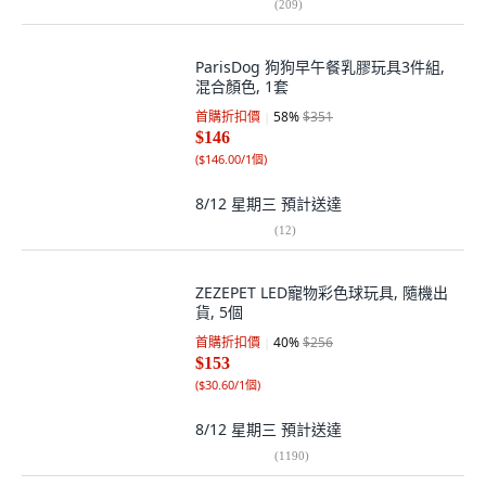
(
209
)
ParisDog 狗狗早午餐乳膠玩具3件組,
混合顏色, 1套
首購折扣價
58
%
$351
$146
(
$146.00/1個
)
8/12 星期三
預計送達
(
12
)
ZEZEPET LED寵物彩色球玩具, 隨機出
貨, 5個
首購折扣價
40
%
$256
$153
(
$30.60/1個
)
8/12 星期三
預計送達
(
1190
)