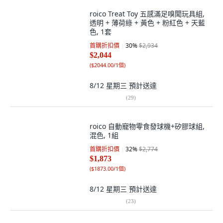
roico Treat Toy 五感滿足嗅聞玩具組,
透明 + 薄荷綠 + 黃色 + 粉紅色 + 天藍
色, 1套
首購折扣價
30
%
$2,934
$2,044
(
$2044.00/1個
)
8/12 星期三
預計送達
(
29
)
roico 自動寵物零食發球機+矽膠球組,
混色, 1組
首購折扣價
32
%
$2,774
$1,873
(
$1873.00/1個
)
8/12 星期三
預計送達
(
23
)