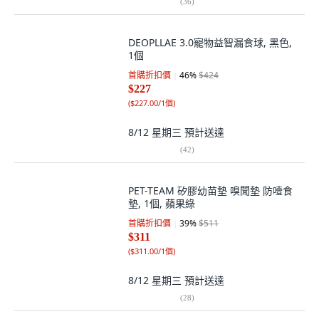
(
36
)
DEOPLLAE 3.0寵物益智漏食球, 黑色,
1個
首購折扣價
46
%
$424
$227
(
$227.00/1個
)
8/12 星期三
預計送達
(
42
)
PET-TEAM 矽膠幼苗墊 嗅聞墊 防噎食
墊, 1個, 蘋果綠
首購折扣價
39
%
$511
$311
(
$311.00/1個
)
8/12 星期三
預計送達
(
28
)