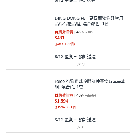
DING DONG PET 高級寵物狗紓壓用
品綜合禮品組, 混合顏色, 1套
首購折扣價
46
%
$909
$483
(
$483.00/1個
)
8/12 星期三
預計送達
(
345
)
roico 狗狗貓咪嗅聞訓練零食玩具基本
組, 混合色, 1套
首購折扣價
40
%
$2,684
$1,594
(
$1594.00/1個
)
8/12 星期三
預計送達
(
50
)