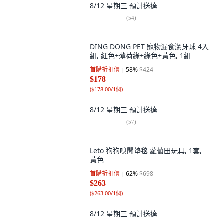
8/12 星期三
預計送達
(
54
)
DING DONG PET 寵物漏食潔牙球 4入
組, 紅色+薄荷綠+綠色+黃色, 1組
首購折扣價
58
%
$424
$178
(
$178.00/1個
)
8/12 星期三
預計送達
(
57
)
Leto 狗狗嗅聞墊毯 蘿蔔田玩具, 1套,
黃色
首購折扣價
62
%
$698
$263
(
$263.00/1個
)
8/12 星期三
預計送達