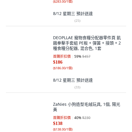
(
$283.00/1個
)
8/12 星期三
預計送達
(
25
)
DEOPLLAE 寵物食糧分配器零件頁 飢
餓拳擊手套組 PE板 + 彈簧 + 接頭 + 2
種食糧分配器, 混合色, 1套
首購折扣價
59
%
$457
$186
(
$186.00/1個
)
8/12 星期三
預計送達
(
33
)
ZaNies 小狗造型毛絨玩具, 1個, 陽光
黃
首購折扣價
40
%
$230
$138
(
$138.00/1個
)