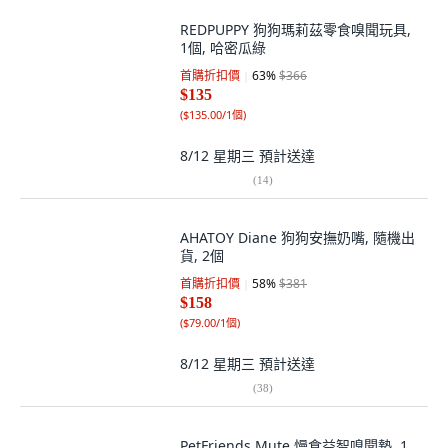
REDPUPPY 狗狗瑪莉茲零食嗅聞玩具,
1個, 哈密瓜綠
首購折扣價
63
%
$366
$135
(
$135.00/1個
)
8/12 星期三
預計送達
(
14
)
AHATOY Diane 狗狗安撫奶嘴, 隨機出
貨, 2個
首購折扣價
58
%
$381
$158
(
$79.00/1個
)
8/12 星期三
預計送達
(
38
)
PetFriends Mute 慢食益智嗅聞墊, 1