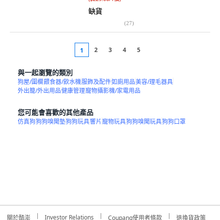
缺貨
(
27
)
2
3
4
5
1
與一起瀏覽的類別
狗屋/圍欄
餵食器/飲水機
服飾及配件
如廁用品
美容/理毛器具
外出籠/外出用品
健康管理
寵物攝影機/家電用品
您可能會喜歡的其他產品
仿真狗
狗狗嗅聞墊
狗狗玩具
響片
寵物玩具
狗狗嗅聞玩具
狗狗口罩
Investor Relations
關於酷澎
Coupang使用者條款
退換貨政策