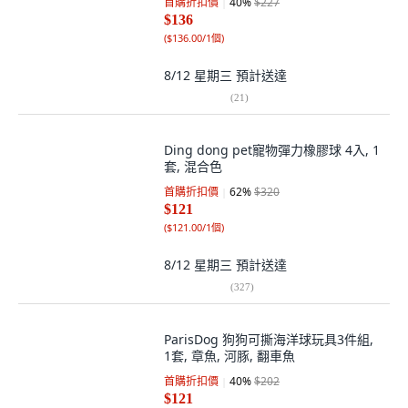
首購折扣價
40
%
$227
$136
(
$136.00/1個
)
8/12 星期三
預計送達
(
21
)
Ding dong pet寵物彈力橡膠球 4入, 1
套, 混合色
首購折扣價
62
%
$320
$121
(
$121.00/1個
)
8/12 星期三
預計送達
(
327
)
ParisDog 狗狗可撕海洋球玩具3件組,
1套, 章魚, 河豚, 翻車魚
首購折扣價
40
%
$202
$121