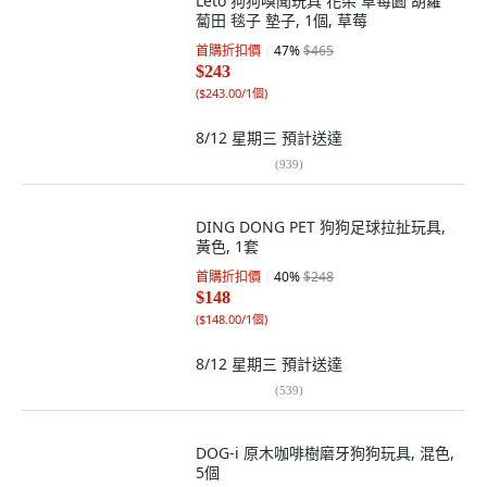
Leto 狗狗嗅聞玩具 花朵 草莓園 胡蘿
蔔田 毯子 墊子, 1個, 草莓
首購折扣價
47
%
$465
$243
(
$243.00/1個
)
8/12 星期三
預計送達
(
939
)
DING DONG PET 狗狗足球拉扯玩具,
黃色, 1套
首購折扣價
40
%
$248
$148
(
$148.00/1個
)
8/12 星期三
預計送達
(
539
)
DOG-i 原木咖啡樹磨牙狗狗玩具, 混色,
5個