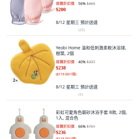
首購折扣價
56
%
$465
$200
8/12 星期三
預計送達
(
22
)
Yeobi Home 溫和低刺激柔軟沐浴球,
樹葉, 2個
首購折扣價
40
%
$397
$238
(
$119.00/1個
)
8/12 星期三
預計送達
(
1
)
彩虹可愛角色磨砂沐浴手套 B款, 2個,
1入, 混合色
首購折扣價
66
%
$701
$236
(
$118.00/1個
)