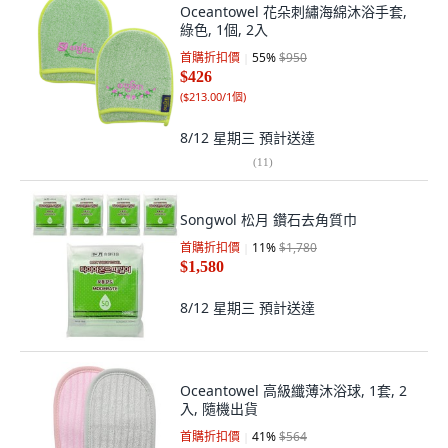
Oceantowel 花朵刺繡海綿沐浴手套,
綠色, 1個, 2入
首購折扣價
55
%
$950
$426
(
$213.00/1個
)
8/12 星期三
預計送達
(
11
)
Songwol 松月 鑽石去角質巾
首購折扣價
11
%
$1,780
$1,580
8/12 星期三
預計送達
Oceantowel 高級纖薄沐浴球, 1套, 2
入, 隨機出貨
首購折扣價
41
%
$564