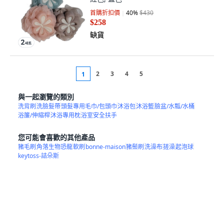
首購折扣價
40
%
$430
$258
缺貨
2
3
4
5
1
與一起瀏覽的類別
洗背刷
洗臉髮帶
頭髮專用毛巾/包頭巾
沐浴包
沐浴籃
臉盆/水瓢/水桶
浴簾/伸縮桿
沐浴專用枕
浴室安全扶手
您可能會喜歡的其他產品
豬毛刷
角落生物恐龍
軟刷
bonne-maison
豬鬃刷
洗澡布
搓澡
起泡球
keytoss-詰朵斯