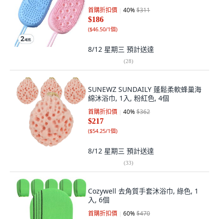
首購折扣價
40
%
$311
$186
(
$46.50/1個
)
8/12 星期三
預計送達
(
28
)
SUNEWZ SUNDAILY 蓬鬆柔軟蜂巢海
綿沐浴巾, 1入, 粉紅色, 4個
首購折扣價
40
%
$362
$217
(
$54.25/1個
)
8/12 星期三
預計送達
(
33
)
Cozywell 去角質手套沐浴巾, 綠色, 1
入, 6個
首購折扣價
60
%
$470