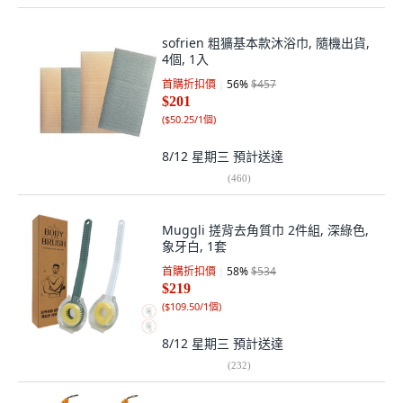
sofrien 粗獷基本款沐浴巾, 隨機出貨,
4個, 1入
首購折扣價
56
%
$457
$201
(
$50.25/1個
)
8/12 星期三
預計送達
(
460
)
Muggli 搓背去角質巾 2件組, 深綠色,
象牙白, 1套
首購折扣價
58
%
$534
$219
(
$109.50/1個
)
8/12 星期三
預計送達
(
232
)