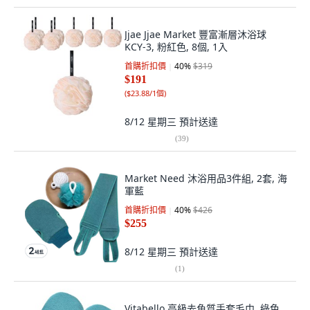
Jjae Jjae Market 豐富漸層沐浴球
KCY-3, 粉紅色, 8個, 1入
首購折扣價
40
%
$319
$191
(
$23.88/1個
)
8/12 星期三
預計送達
(
39
)
Market Need 沐浴用品3件組, 2套, 海
軍藍
首購折扣價
40
%
$426
$255
8/12 星期三
預計送達
(
1
)
Vitabello 高級去角質手套毛巾, 綠色,