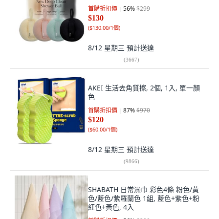
首購折扣價
56
%
$299
$130
(
$130.00/1個
)
8/12 星期三
預計送達
(
3667
)
AKEI 生活去角質擦, 2個, 1入, 單一顏
色
首購折扣價
87
%
$970
$120
(
$60.00/1個
)
8/12 星期三
預計送達
(
9866
)
SHABATH 日常澡巾 彩色4條 粉色/黃
色/藍色/紫羅蘭色 1組, 藍色+紫色+粉
紅色+黃色, 4入