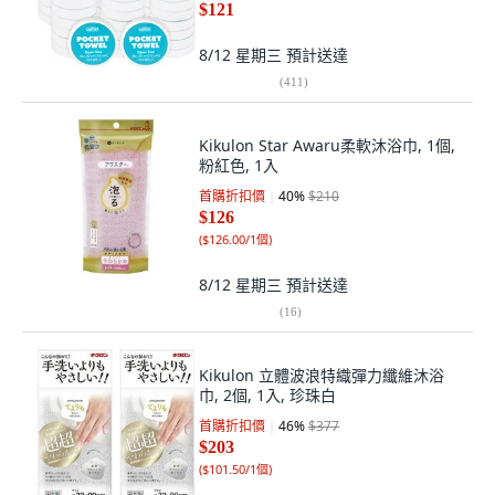
$121
8/12 星期三
預計送達
(
411
)
Kikulon Star Awaru柔軟沐浴巾, 1個,
粉紅色, 1入
首購折扣價
40
%
$210
$126
(
$126.00/1個
)
8/12 星期三
預計送達
(
16
)
Kikulon 立體波浪特織彈力纖維沐浴
巾, 2個, 1入, 珍珠白
首購折扣價
46
%
$377
$203
(
$101.50/1個
)