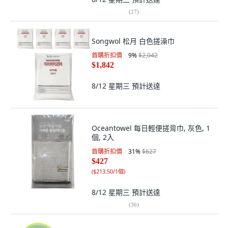
(
27
)
Songwol 松月 白色搓澡巾
首購折扣價
9
%
$2,042
$1,842
8/12 星期三
預計送達
Oceantowel 每日輕便搓背巾, 灰色, 1
個, 2入
首購折扣價
31
%
$627
$427
(
$213.50/1個
)
8/12 星期三
預計送達
(
36
)