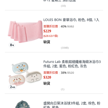
(
10
)
LOUIS BON 豪華浴巾, 粉色, 8個, 1入
首購折扣價
40
%
$382
$229
(
$28.63/1個
)
缺貨
(
1048
)
Futuro Lab 柔軟超細纖維海綿沐浴巾3
件組, 2套, 藍色, 粉紅色, 灰色
首購折扣價
38
%
$520
$320
缺貨
(
1
)
盛開向日葵沐浴球3件組, 2套, 棕色, 粉
紅色, 藍色