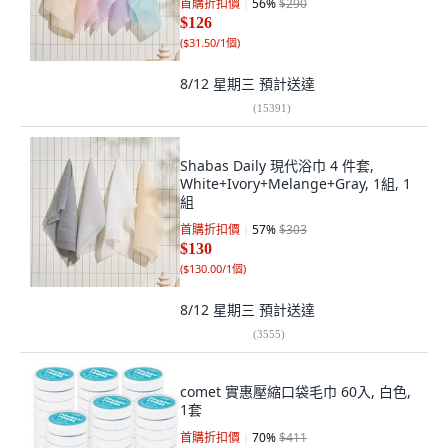
首購折扣價
56
%
$290
$126
(
$31.50/1個
)
8/12 星期三
預計送達
(
15391
)
Shabas Daily 現代浴巾 4 件套,
White+Ivory+Melange+Gray, 1組, 1
組
首購折扣價
57
%
$303
$130
(
$130.00/1個
)
8/12 星期三
預計送達
(
3555
)
comet 實惠壓縮口袋毛巾 60入, 白色,
1套
首購折扣價
70
%
$411