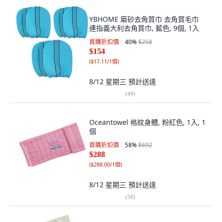
YBHOME 磨砂去角質巾 去角質毛巾
連指義大利去角質巾, 藍色, 9個, 1入
首購折扣價
40
%
$258
$154
(
$17.11/1個
)
8/12 星期三
預計送達
(
49
)
Oceantowel 格紋身體, 粉紅色, 1入, 1
個
首購折扣價
58
%
$692
$288
(
$288.00/1個
)
8/12 星期三
預計送達
(
58
)