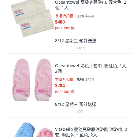
Oceantowel 高級身體浴巾, 混合色, 2
個, 1入
首購折扣價
33
%
$600
$400
(
$200.00/1個
)
8/12 星期三
預計送達
(
187
)
Oceantowel 彩色手套巾, 粉紅色, 1入,
2個
首購折扣價
58
%
$679
$284
(
$142.00/1個
)
8/12 星期三
預計送達
(
90
)
Vitabello 嬰幼兒矽膠沐浴刷 沐浴巾, 2
套, 粉紅色 + 藍色, 2入