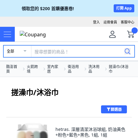
領取您的
$200
首購優惠卷!
打開 App
登入
註冊會員
客服中心
全部
酷澎首
火箭跨
室內家
衛浴用
洗沐用
搓澡巾/沐浴
頁
境
居
品
品
巾
搓澡巾/沐浴巾
篩選器
hetras. 深層清潔沐浴球組, 奶油黃色
+粉色+藍色+黑色, 1組, 1組