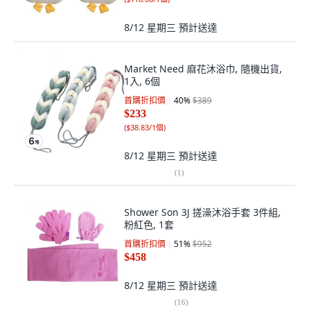
8/12 星期三
預計送達
Market Need 麻花沐浴巾, 隨機出貨,
1入, 6個
首購折扣價
40
%
$389
$233
(
$38.83/1個
)
8/12 星期三
預計送達
(
1
)
Shower Son 3J 搓澡沐浴手套 3件組,
粉紅色, 1套
首購折扣價
51
%
$952
$458
8/12 星期三
預計送達
(
16
)