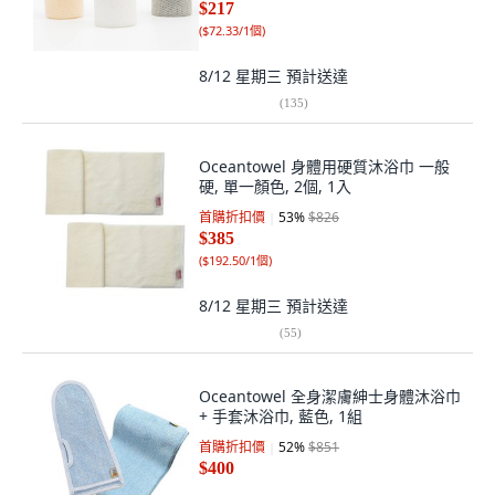
$217
(
$72.33/1個
)
8/12 星期三
預計送達
(
135
)
Oceantowel 身體用硬質沐浴巾 一般
硬, 單一顏色, 2個, 1入
首購折扣價
53
%
$826
$385
(
$192.50/1個
)
8/12 星期三
預計送達
(
55
)
Oceantowel 全身潔膚紳士身體沐浴巾
+ 手套沐浴巾, 藍色, 1組
首購折扣價
52
%
$851
$400