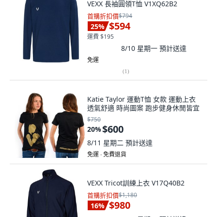
VEXX 長袖圓領T恤 V1XQ62B2
首購折扣價
$794
$594
25
%
運費 $195
8/10 星期一
預計送達
免運
(
1
)
Katie Taylor 運動T恤 女款 運動上衣
透氣舒適 時尚圖案 跑步健身休閒皆宜
$750
$600
20
%
8/11 星期二
預計送達
免運 ∙ 免費退貨
VEXX Tricot訓練上衣 V17Q40B2
首購折扣價
$1,180
$980
16
%