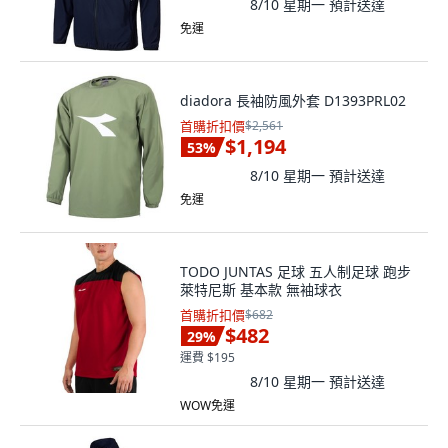
8/10 星期一
預計送達
免運
diadora 長袖防風外套 D1393PRL02
首購折扣價
$2,561
$1,194
53
%
8/10 星期一
預計送達
免運
TODO JUNTAS 足球 五人制足球 跑步
萊特尼斯 基本款 無袖球衣
首購折扣價
$682
$482
29
%
運費 $195
8/10 星期一
預計送達
WOW免運