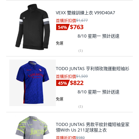
VEXX 雙線訓練上衣 V99D40A7
首購折扣價
$1,677
$763
54
%
8/10 星期一
預計送達
免運
(
1
)
TODO JUNTAS 亨利領玫瑰運動短袖衫
首購折扣價
$1,509
$822
45
%
8/10 星期一
預計送達
免運
(
1
)
TODO JUNTAS 男款平紋針織短袖皇家
領With Us 211足球服上衣
首購折扣價
$980