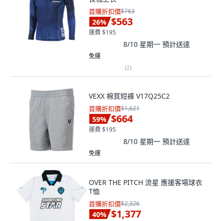
首購折扣價
$763
$563
26
%
運費 $195
8/10 星期一
預計送達
免運
(
2
)
VEXX 棉質短褲 V17Q25C2
首購折扣價
$1,621
$664
59
%
運費 $195
8/10 星期一
預計送達
免運
OVER THE PITCH 流星 應援客場球衣
T恤
首購折扣價
$2,326
$1,377
40
%