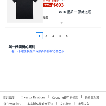
首購折扣價
$693
22
%
8/10 星期一
預計送達
免運
(
4
)
2
3
4
5
1
與一起瀏覽的類別
下著
上/下著套裝
職業隊服飾
團隊背心
衛生衣
Investor Relations
關於酷澎
Coupang使用者條款
退換貨政策
信任管理中心
顧客隱私權政策通知
安心購物
資訊安全