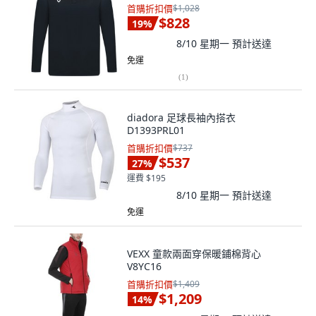
首購折扣價
$1,028
$828
19
%
8/10 星期一
預計送達
免運
(
1
)
diadora 足球長袖內搭衣
D1393PRL01
首購折扣價
$737
$537
27
%
運費 $195
8/10 星期一
預計送達
免運
VEXX 童款兩面穿保暖鋪棉背心
V8YC16
首購折扣價
$1,409
$1,209
14
%