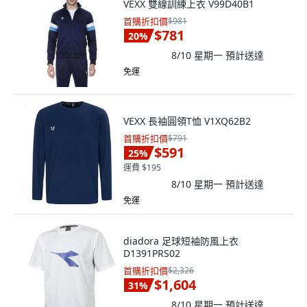
VEXX 雙線訓練上衣 V99D40B1
首購折扣價
$981
$781
20
%
8/10 星期一
預計送達
免運
VEXX 長袖圓領T恤 V1XQ62B2
首購折扣價
$791
$591
25
%
運費 $195
8/10 星期一
預計送達
免運
diadora 足球短袖防風上衣
D1391PRS02
首購折扣價
$2,326
$1,604
31
%
8/10 星期一
預計送達