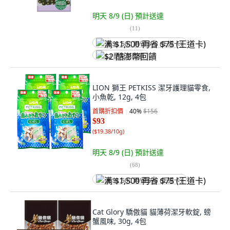
明天 8/9 (日)
預計送達
(
11
)
满 $1,500 再省 $75 (王道卡)
$2 酷澎幣回饋
LION 獅王 PETKISS 潔牙護理貓零食,
小魚乾, 12g, 4包
首購折扣價
40
%
$156
$93
(
$19.38/10g
)
明天 8/9 (日)
預計送達
(
68
)
满 $1,500 再省 $75 (王道卡)
Cat Glory 驕傲貓 貓薄荷潔牙軟錠, 螃
蟹風味, 30g, 4包