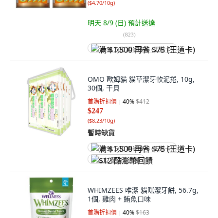
(
$4.70/10g
)
明天 8/9 (日)
預計送達
(
823
)
满 $1,500 再省 $75 (王道卡)
OMO 歐姆貓 貓草潔牙軟泥捲, 10g,
30個, 干貝
首購折扣價
40
%
$412
$247
(
$8.23/10g
)
暫時缺貨
满 $1,500 再省 $75 (王道卡)
$12 酷澎幣回饋
WHIMZEES 唯潔 貓咪潔牙餅, 56.7g,
1個, 雞肉 + 鮪魚口味
首購折扣價
40
%
$163