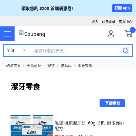
領取您的
$200
首購優惠卷!
打開 App
登入
註冊會員
客服中心
全部
酷澎首頁
火箭速配
寵物
貓點心
潔牙零食
潔牙零食
篩選器
唯寶 機能潔牙餅, 60g, 3包, 顧眼護心
配方