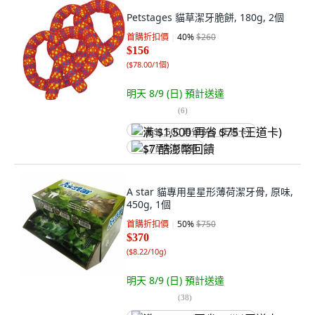
Petstages 貓草潔牙脆餅, 180g, 2個
首購折扣價
40
%
$260
$156
(
$78.00/1個
)
明天 8/9 (日)
預計送達
(
6
)
满 $1,500 再省 $75 (王道卡)
$7 酷澎幣回饋
A star 貓專用星星形薄荷潔牙骨, 原味,
450g, 1個
首購折扣價
50
%
$750
$370
(
$8.22/10g
)
明天 8/9 (日)
預計送達
(
38
)