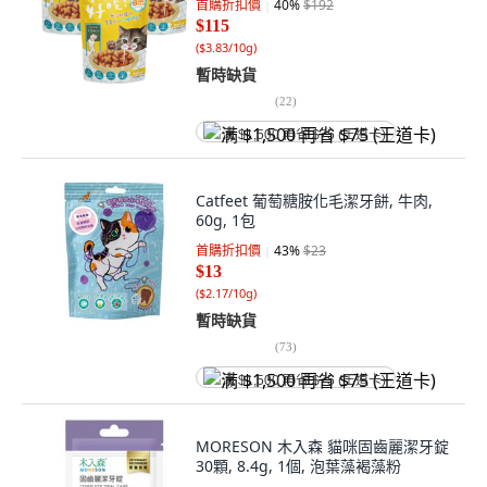
首購折扣價
40
%
$192
$115
(
$3.83/10g
)
暫時缺貨
(
22
)
满 $1,500 再省 $75 (王道卡)
Catfeet 葡萄糖胺化毛潔牙餅, 牛肉,
60g, 1包
首購折扣價
43
%
$23
$13
(
$2.17/10g
)
暫時缺貨
(
73
)
满 $1,500 再省 $75 (王道卡)
MORESON 木入森 貓咪固齒麗潔牙錠
30顆, 8.4g, 1個, 泡葉藻褐藻粉