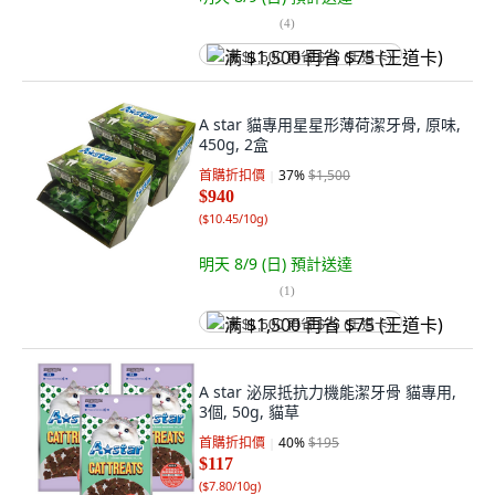
(
4
)
满 $1,500 再省 $75 (王道卡)
A star 貓專用星星形薄荷潔牙骨, 原味,
450g, 2盒
首購折扣價
37
%
$1,500
$940
(
$10.45/10g
)
明天 8/9 (日)
預計送達
(
1
)
满 $1,500 再省 $75 (王道卡)
A star 泌尿抵抗力機能潔牙骨 貓專用,
3個, 50g, 貓草
首購折扣價
40
%
$195
$117
(
$7.80/10g
)