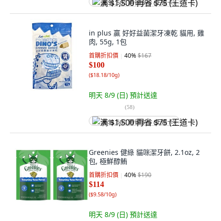
满 $1,500 再省 $75 (王道卡)
in plus 贏 好好益菌潔牙凍乾 貓用, 雞
肉, 55g, 1包
首購折扣價
40
%
$167
$100
(
$18.18/10g
)
明天 8/9 (日)
預計送達
(
58
)
满 $1,500 再省 $75 (王道卡)
Greenies 健綠 貓咪潔牙餅, 2.1oz, 2
包, 極鮮醇鮪
首購折扣價
40
%
$190
$114
(
$9.58/10g
)
明天 8/9 (日)
預計送達