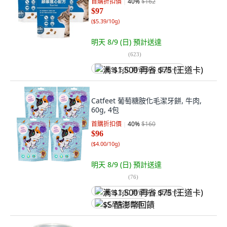
首購折扣價
40
%
$162
$97
(
$5.39/10g
)
明天 8/9 (日)
預計送達
(
623
)
满 $1,500 再省 $75 (王道卡)
Catfeet 葡萄糖胺化毛潔牙餅, 牛肉,
60g, 4包
首購折扣價
40
%
$160
$96
(
$4.00/10g
)
明天 8/9 (日)
預計送達
(
76
)
满 $1,500 再省 $75 (王道卡)
$5 酷澎幣回饋