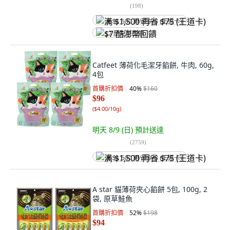
(
198
)
满 $1,500 再省 $75 (王道卡)
$7 酷澎幣回饋
Catfeet 薄荷化毛潔牙餡餅, 牛肉, 60g,
4包
首購折扣價
40
%
$160
$96
(
$4.00/10g
)
明天 8/9 (日)
預計送達
(
2759
)
满 $1,500 再省 $75 (王道卡)
A star 貓薄荷夾心餡餅 5包, 100g, 2
袋, 原草鮭魚
首購折扣價
52
%
$198
$94