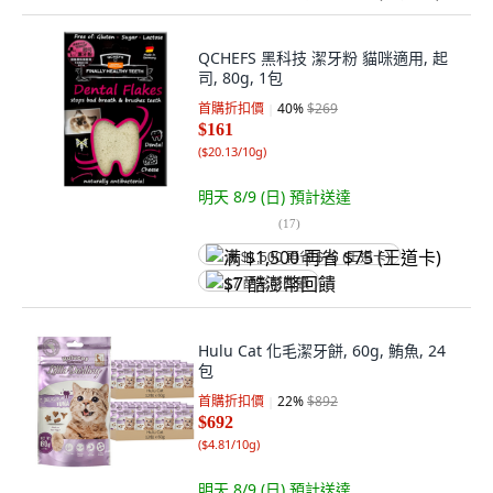
QCHEFS 黑科技 潔牙粉 貓咪適用, 起
司, 80g, 1包
首購折扣價
40
%
$269
$161
(
$20.13/10g
)
明天 8/9 (日)
預計送達
(
17
)
满 $1,500 再省 $75 (王道卡)
$7 酷澎幣回饋
Hulu Cat 化毛潔牙餅, 60g, 鮪魚, 24
包
首購折扣價
22
%
$892
$692
(
$4.81/10g
)
明天 8/9 (日)
預計送達