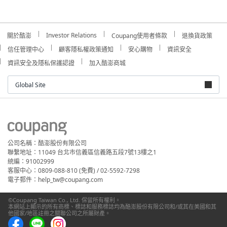
Investor Relations
關於酷澎
Coupang使用者條款
退換貨政策
信任管理中心
顧客隱私權政策通知
安心購物
資訊安全
資訊安全及隱私保護認證
加入酷澎商城
Global Site
公司名稱：酷澎股份有限公司
聯繫地址：11049 台北市信義區信義路五段7號13樓之1
統編：91002999
客服中心：0809-088-810 (免費) / 02-5592-7298
電子郵件：help_tw@coupang.com
©Coupang Taiwan Co., Ltd. 保留所有權利。
本網站上顯示的所有商標、標誌和服務標誌均為酷澎股份有限公司和/或其在美國和其
他國家/地區註冊之關聯公司之所屬財產。