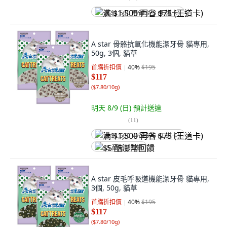
满 $1,500 再省 $75 (王道卡)
A star 骨骼抗氧化機能潔牙骨 貓專用,
50g, 3個, 貓草
首購折扣價
40
%
$195
$117
(
$7.80/10g
)
明天 8/9 (日)
預計送達
(
11
)
满 $1,500 再省 $75 (王道卡)
$5 酷澎幣回饋
A star 皮毛呼吸道機能潔牙骨 貓專用,
3個, 50g, 貓草
首購折扣價
40
%
$195
$117
(
$7.80/10g
)