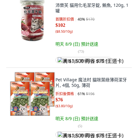
沛樂芙 貓用化毛潔牙錠, 鮪魚, 120g, 1
罐
首購折扣價
40
%
$170
$102
(
$8.50/10g
)
明天 8/9 (日)
預計送達
(
73
)
满 $1,500 再省 $75 (王道卡)
Pet Village 魔法村 貓咪葉綠薄荷潔牙
片, 4個, 50g, 薄荷
折扣後價格
61
%
$196
$76
(
$3.80/10g
)
明天 8/9 (日)
預計送達
(
5
)
满 $1,500 再省 $75 (王道卡)