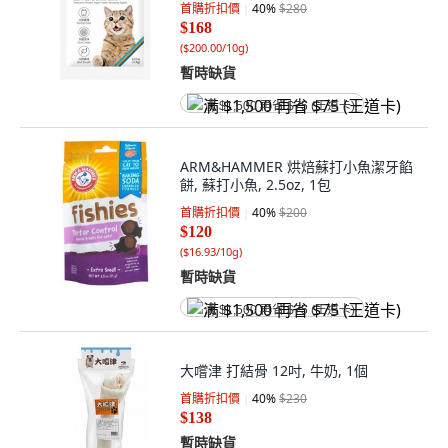
首購折扣價
40
%
$280
$168
(
$200.00/10g
)
暫時缺貨
满 $1,500 再省 $75 (王道卡)
ARM&HAMMER 烘焙蘇打小魚潔牙餡
餅, 蘇打小魚, 2.5oz, 1包
首購折扣價
40
%
$200
$120
(
$16.93/10g
)
暫時缺貨
满 $1,500 再省 $75 (王道卡)
大嚐津 打結骨 12吋, 牛奶, 1個
首購折扣價
40
%
$230
$138
暫時缺貨