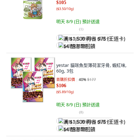
$105
(
$3.50/10g
)
明天 8/9 (日)
預計送達
(
1
)
满 $1,500 再省 $75 (王道卡)
$4 酷澎幣回饋
yestar 貓咪魚型薄荷潔牙骨, 蝦紅味,
60g, 3包
首購折扣價
40
%
$177
$106
(
$5.89/10g
)
明天 8/9 (日)
預計送達
(
8
)
满 $1,500 再省 $75 (王道卡)
$4 酷澎幣回饋