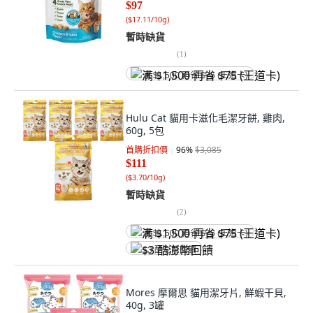
$97
(
$17.11/10g
)
暫時缺貨
(
1
)
满 $1,500 再省 $75 (王道卡)
Hulu Cat 貓用卡滋化毛潔牙餅, 雞肉,
60g, 5包
首購折扣價
96
%
$3,085
$111
(
$3.70/10g
)
暫時缺貨
(
2
)
满 $1,500 再省 $75 (王道卡)
$3 酷澎幣回饋
Mores 摩爾思 貓用潔牙片, 鮮蝦干貝,
40g, 3罐