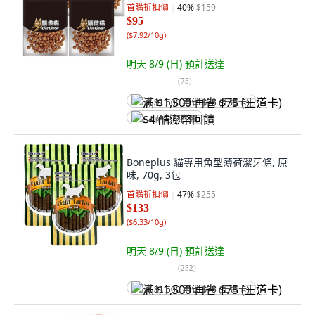
首購折扣價
40
%
$159
$95
(
$7.92/10g
)
明天 8/9 (日)
預計送達
(
75
)
满 $1,500 再省 $75 (王道卡)
$4 酷澎幣回饋
Boneplus 貓專用魚型薄荷潔牙條, 原
味, 70g, 3包
首購折扣價
47
%
$255
$133
(
$6.33/10g
)
明天 8/9 (日)
預計送達
(
252
)
满 $1,500 再省 $75 (王道卡)