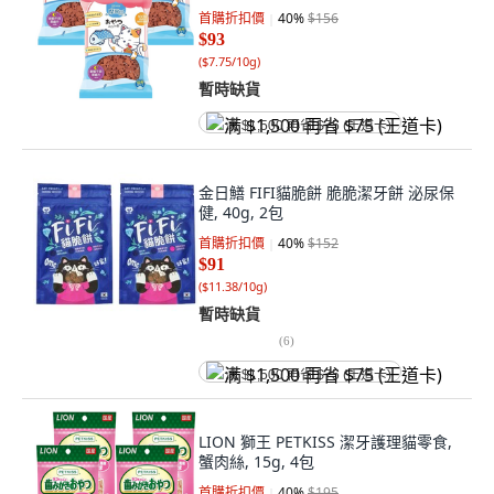
首購折扣價
40
%
$156
$93
(
$7.75/10g
)
暫時缺貨
满 $1,500 再省 $75 (王道卡)
金日鱔 FIFI貓脆餅 脆脆潔牙餅 泌尿保
健, 40g, 2包
首購折扣價
40
%
$152
$91
(
$11.38/10g
)
暫時缺貨
(
6
)
满 $1,500 再省 $75 (王道卡)
LION 獅王 PETKISS 潔牙護理貓零食,
蟹肉絲, 15g, 4包
首購折扣價
40
%
$195