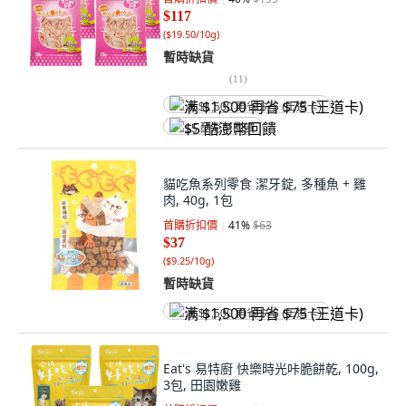
$117
(
$19.50/10g
)
暫時缺貨
(
11
)
满 $1,500 再省 $75 (王道卡)
$5 酷澎幣回饋
貓吃魚系列零食 潔牙錠, 多種魚 + 雞
肉, 40g, 1包
首購折扣價
41
%
$63
$37
(
$9.25/10g
)
暫時缺貨
满 $1,500 再省 $75 (王道卡)
Eat's 易特廚 快樂時光咔脆餅乾, 100g,
3包, 田園嫩雞