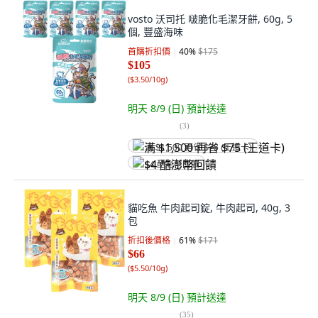
vosto 沃司托 啵脆化毛潔牙餅, 60g, 5
個, 豐盛海味
首購折扣價
40
%
$175
$105
(
$3.50/10g
)
明天 8/9 (日)
預計送達
(
3
)
满 $1,500 再省 $75 (王道卡)
$4 酷澎幣回饋
貓吃魚 牛肉起司錠, 牛肉起司, 40g, 3
包
折扣後價格
61
%
$171
$66
(
$5.50/10g
)
明天 8/9 (日)
預計送達
(
35
)