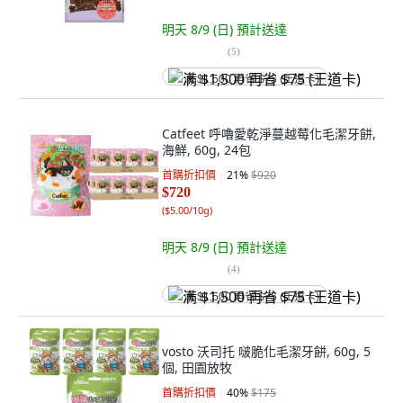
明天 8/9 (日)
預計送達
(
5
)
满 $1,500 再省 $75 (王道卡)
Catfeet 呼嚕愛乾淨蔓越莓化毛潔牙餅,
海鮮, 60g, 24包
首購折扣價
21
%
$920
$720
(
$5.00/10g
)
明天 8/9 (日)
預計送達
(
4
)
满 $1,500 再省 $75 (王道卡)
vosto 沃司托 啵脆化毛潔牙餅, 60g, 5
個, 田園放牧
首購折扣價
40
%
$175