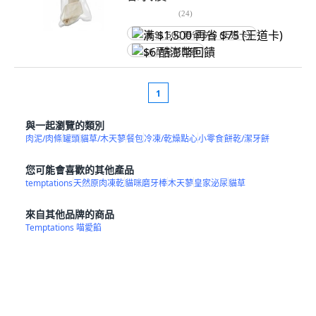
(
24
)
满 $1,500 再省 $75 (王道卡)
$6 酷澎幣回饋
1
與一起瀏覽的類別
肉泥/肉條
罐頭
貓草/木天蓼
餐包
冷凍/乾燥點心
小零食
餅乾/潔牙餅
您可能會喜歡的其他產品
temptations
天然原肉凍乾
貓咪磨牙棒
木天蓼
皇家泌尿
貓草
來自其他品牌的商品
Temptations 喵愛餡