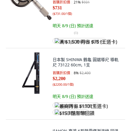
首購折扣價
21
%
$931
$731
(
$731.00/1個
)
明天 8/9 (日)
預計送達
(
1
)
满 $1,500 再省 $75 (王道卡)
日本製 SHINWA 鶴龜 圓鋸導尺 導軌
尺 73122 60cm, 1支
首購折扣價
8
%
$2,400
$2,200
(
$2200.00/1個
)
明天 8/9 (日)
預計送達
最高再省 $110 (王道卡)
$153 酷澎幣回饋
JIAHON 嘉鴻 K型熱電偶測溫線 回溫