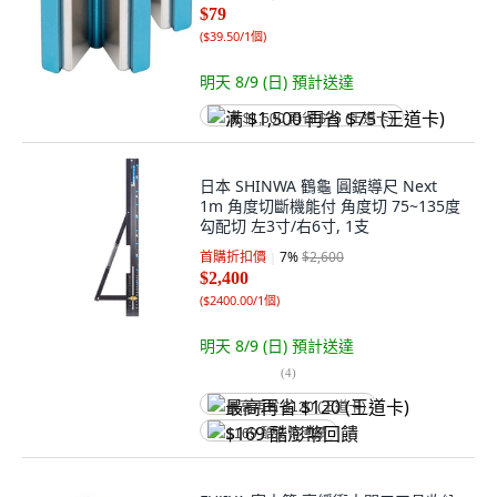
$79
(
$39.50/1個
)
明天 8/9 (日)
預計送達
满 $1,500 再省 $75 (王道卡)
日本 SHINWA 鶴龜 圓鋸導尺 Next
1m 角度切斷機能付 角度切 75~135度
勾配切 左3寸/右6寸, 1支
首購折扣價
7
%
$2,600
$2,400
(
$2400.00/1個
)
明天 8/9 (日)
預計送達
(
4
)
最高再省 $120 (王道卡)
$169 酷澎幣回饋