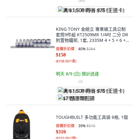
(
49
)
满 $1,500 再省 $75 (王道卡)
KING TONY 金統立 專業級工具公制
套筒9件組 KT2509MR 1/4吋 二分 DR
附置物鐵架, 1套, 2335M 4 + 5 + 6 + 7
+ 8 + 9 + 10 + 11 + 13
首購折扣價
40
%
$264
$158
(
$158.00/1套
)
明天 8/9 (日)
預計送達
(
2
)
满 $1,500 再省 $75 (王道卡)
$7 酷澎幣回饋
TOUGHBUILT 多功能工具袋 6格, 1個
首購折扣價
39
%
$510
$310
(
$310.00/1個
)