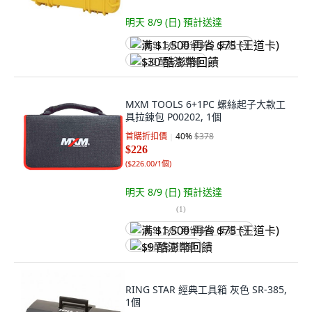
明天 8/9 (日)
預計送達
满 $1,500 再省 $75 (王道卡)
$30 酷澎幣回饋
MXM TOOLS 6+1PC 螺絲起子大款工
具拉鍊包 P00202, 1個
首購折扣價
40
%
$378
$226
(
$226.00/1個
)
明天 8/9 (日)
預計送達
(
1
)
满 $1,500 再省 $75 (王道卡)
$9 酷澎幣回饋
RING STAR 經典工具箱 灰色 SR-385,
1個