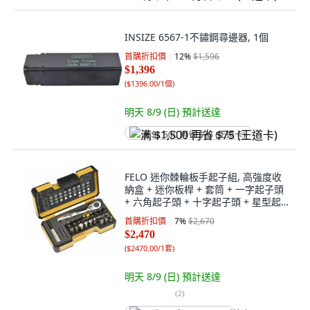
INSIZE 6567-1不鏽鋼尋邊器, 1個
首購折扣價
12
%
$1,596
$1,396
(
$1396.00/1個
)
明天 8/9 (日)
預計送達
满 $1,500 再省 $75 (王道卡)
FELO 迷你棘輪板手起子組, 高強度收
納盒 + 迷你板桿 + 套筒 + 一字起子頭
+ 六角起子頭 + 十字起子頭 + 星型起
子頭 + 星型中空起子頭 + 轉接頭 + 起
首購折扣價
7
%
$2,670
子頭接桿, 1組
$2,470
(
$2470.00/1套
)
明天 8/9 (日)
預計送達
(
2
)