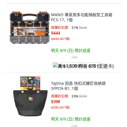
MANO 專家用多功能隔板型工具箱
PCS-17, 1個
首購折扣價
31
%
$644
$444
(
$444.00/1個
)
明天 8/9 (日)
預計送達
(
40
)
满 $1,500 再省 $75 (王道卡)
TaJIma 田島 快扣式螺釘收納袋
SFPCN-B1, 1個
首購折扣價
33
%
$590
$390
(
$390.00/1個
)
明天 8/9 (日)
預計送達
(
14
)