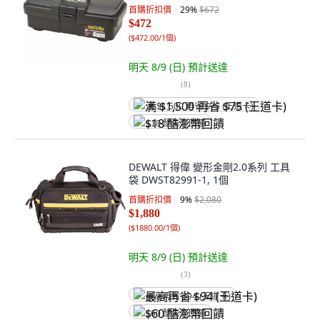
首購折扣價
29
%
$672
$472
(
$472.00/1個
)
明天 8/9 (日)
預計送達
(
8
)
满 $1,500 再省 $75 (王道卡)
$18 酷澎幣回饋
DEWALT 得偉 變形金剛2.0系列 工具
袋 DWST82991-1, 1個
首購折扣價
9
%
$2,080
$1,880
(
$1880.00/1個
)
明天 8/9 (日)
預計送達
(
3
)
最高再省 $94 (王道卡)
$60 酷澎幣回饋