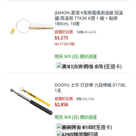
JIAHON 嘉鴻 K型熱電偶測溫線 回溫
爐/高溫用 TTK36 K頭 + 線 + 點焊
180cm, 10捲
首購折扣價
14
%
$1,375
$1,175
(
$117.50/1個
)
明天 8/9 (日)
預計送達
满 $1,500 再省 $75 (王道卡)
DOGYU 土牛 打診棒 九段伸縮 01738,
1支
首購折扣價
6
%
$3,150
$2,950
明天 8/9 (日)
預計送達
最高再省 $148 (王道卡)
$246 酷澎幣回饋