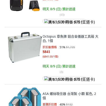
明天 8/9 (日)
預計送達
(
15
)
满 $1,500 再省 $75 (王道卡)
Octopus 章魚牌 鋁合金儀器工具箱 大
白, 1個
折扣後價格
51
%
$1,735
$841
(
$841.00/1個
)
明天 8/9 (日)
預計送達
(
3
)
满 $1,500 再省 $75 (王道卡)
ASA 螺絲吸住器 台灣製 小顆 藍色, 2
個
首購折扣價
40
%
$132