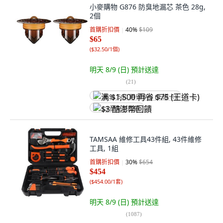
小麥購物 G876 防臭地漏芯 茶色 28g,
2個
首購折扣價
40
%
$109
$65
(
$32.50/1個
)
明天 8/9 (日)
預計送達
(
21
)
满 $1,500 再省 $75 (王道卡)
$3 酷澎幣回饋
TAMSAA 維修工具43件組, 43件維修
工具, 1組
首購折扣價
30
%
$654
$454
(
$454.00/1套
)
明天 8/9 (日)
預計送達
(
1087
)