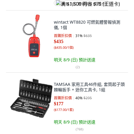
满 $1,500 再省 $75 (王道卡)
wintact WT8820 可燃氣體警報偵測
儀, 1個
首購折扣價
31
%
$635
$435
(
$435.00/1個
)
明天 8/9 (日)
預計送達
(
2
)
TAMSAA 家用工具46件組, 套筒起子頭
棘輪扳手 + 迷你工具卡, 1組
首購折扣價
40
%
$295
$177
(
$177.00/1套
)
明天 8/9 (日)
預計送達
(
768
)