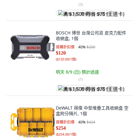
(
3
)
满 $1,500 再省 $75 (王道卡)
BOSCH 博世 台灣公司貨 皮克力配件
收納盒, 1個
首購折扣價
40
%
$200
$120
(
$120.00/1個
)
明天 8/9 (日)
預計送達
(
7
)
满 $1,500 再省 $75 (王道卡)
DeWALT 得偉 中型堆疊工具收納盒 空
盒附分隔片, 1個
首購折扣價
40
%
$424
$254
(
$254.00/1個
)