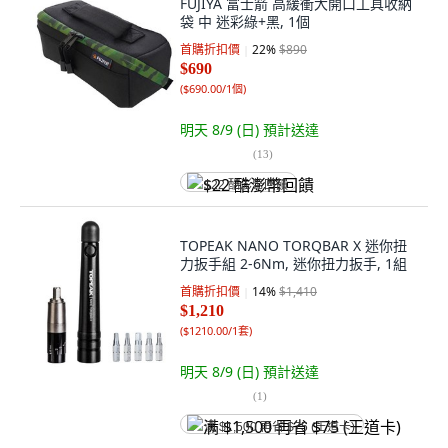
FUJIYA 富士箭 高緩衝大開口工具收納
袋 中 迷彩綠+黑, 1個
首購折扣價
22
%
$890
$690
(
$690.00/1個
)
明天 8/9 (日)
預計送達
(
13
)
$22 酷澎幣回饋
TOPEAK NANO TORQBAR X 迷你扭
力扳手組 2-6Nm, 迷你扭力扳手, 1組
首購折扣價
14
%
$1,410
$1,210
(
$1210.00/1套
)
明天 8/9 (日)
預計送達
(
1
)
满 $1,500 再省 $75 (王道卡)