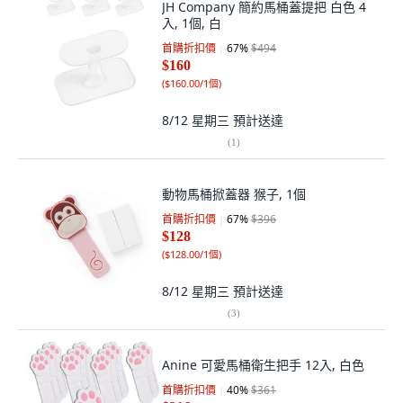
JH Company 簡約馬桶蓋提把 白色 4
入, 1個, 白
首購折扣價
67
%
$494
$160
(
$160.00/1個
)
8/12 星期三
預計送達
(
1
)
動物馬桶掀蓋器 猴子, 1個
首購折扣價
67
%
$396
$128
(
$128.00/1個
)
8/12 星期三
預計送達
(
3
)
Anine 可愛馬桶衛生把手 12入, 白色
首購折扣價
40
%
$361