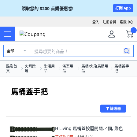
領取您的
$200
首購優惠卷!
打開 App
登入
註冊會員
客服中心
全部
酷澎首
火箭跨
生活用
浴室用
馬桶/免治馬桶用
馬桶蓋手
頁
境
品
品
品
把
馬桶蓋手把
篩選器
H Living 馬桶蓋按壓開關, 4個, 綠色
首購折扣價
44
%
$421