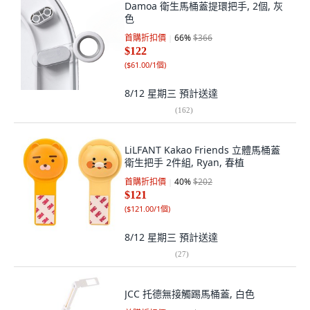
Damoa 衛生馬桶蓋提環把手, 2個, 灰
色
首購折扣價
66
%
$366
$122
(
$61.00/1個
)
8/12 星期三
預計送達
(
162
)
LiLFANT Kakao Friends 立體馬桶蓋
衛生把手 2件組, Ryan, 春植
首購折扣價
40
%
$202
$121
(
$121.00/1個
)
8/12 星期三
預計送達
(
27
)
JCC 托德無接觸踢馬桶蓋, 白色