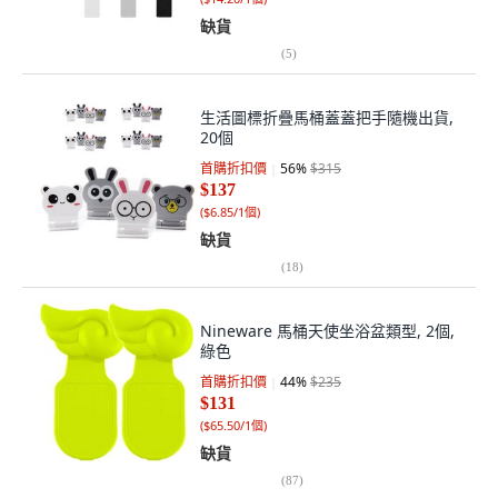
缺貨
(
5
)
生活圖標折疊馬桶蓋蓋把手隨機出貨,
20個
首購折扣價
56
%
$315
$137
(
$6.85/1個
)
缺貨
(
18
)
Nineware 馬桶天使坐浴盆類型, 2個,
綠色
首購折扣價
44
%
$235
$131
(
$65.50/1個
)
缺貨
(
87
)