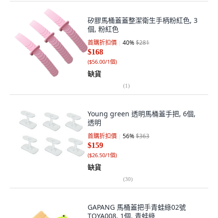
矽膠馬桶蓋蓋整潔衛生手柄粉紅色, 3
個, 粉紅色
首購折扣價
40
%
$281
$168
(
$56.00/1個
)
缺貨
(
1
)
Young green 透明馬桶蓋手把, 6個,
透明
首購折扣價
56
%
$363
$159
(
$26.50/1個
)
缺貨
(
30
)
GAPANG 馬桶蓋把手青蛙綠02號
TOYA008, 1個, 青蛙綠