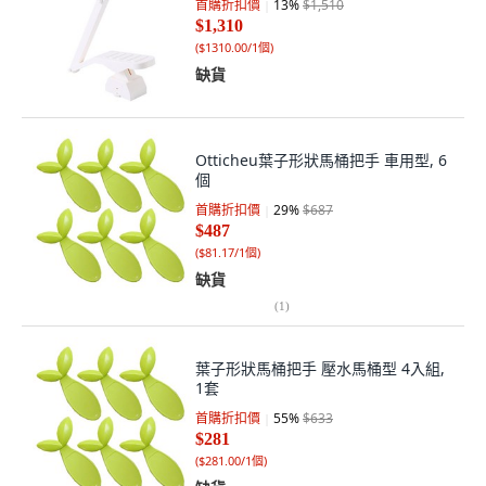
首購折扣價
13
%
$1,510
$1,310
(
$1310.00/1個
)
缺貨
Otticheu葉子形狀馬桶把手 車用型, 6
個
首購折扣價
29
%
$687
$487
(
$81.17/1個
)
缺貨
(
1
)
葉子形狀馬桶把手 壓水馬桶型 4入組,
1套
首購折扣價
55
%
$633
$281
(
$281.00/1個
)