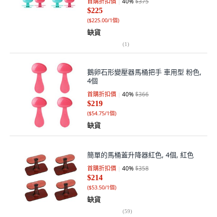
首購折扣價
40
%
$375
$225
(
$225.00/1個
)
缺貨
(
1
)
鵝卵石形變壓器馬桶把手 車用型 粉色,
4個
首購折扣價
40
%
$366
$219
(
$54.75/1個
)
缺貨
簡單的馬桶蓋升降器紅色, 4個, 紅色
首購折扣價
40
%
$358
$214
(
$53.50/1個
)
缺貨
(
59
)