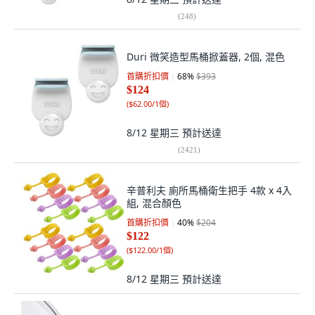
(
248
)
Duri 微笑造型馬桶掀蓋器, 2個, 混色
首購折扣價
68
%
$393
$124
(
$62.00/1個
)
8/12 星期三
預計送達
(
2421
)
辛普利夫 廁所馬桶衛生把手 4款 x 4入
組, 混合顏色
首購折扣價
40
%
$204
$122
(
$122.00/1個
)
8/12 星期三
預計送達