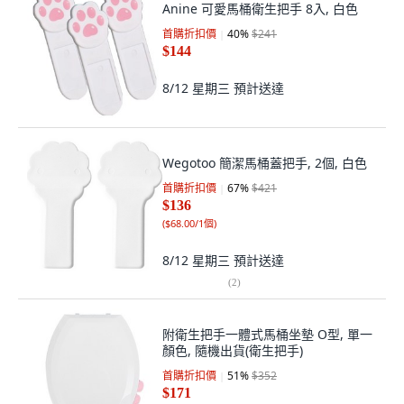
Anine 可愛馬桶衛生把手 8入, 白色
首購折扣價
40
%
$241
$144
8/12 星期三
預計送達
Wegotoo 簡潔馬桶蓋把手, 2個, 白色
首購折扣價
67
%
$421
$136
(
$68.00/1個
)
8/12 星期三
預計送達
(
2
)
附衛生把手一體式馬桶坐墊 O型, 單一
顏色, 隨機出貨(衛生把手)
首購折扣價
51
%
$352
$171