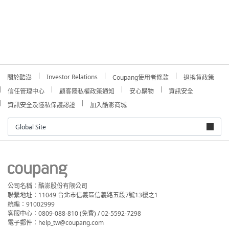
Investor Relations
關於酷澎
Coupang使用者條款
退換貨政策
信任管理中心
顧客隱私權政策通知
安心購物
資訊安全
資訊安全及隱私保護認證
加入酷澎商城
Global Site
公司名稱：酷澎股份有限公司
聯繫地址：11049 台北市信義區信義路五段7號13樓之1
統編：91002999
客服中心：0809-088-810 (免費) / 02-5592-7298
電子郵件：help_tw@coupang.com