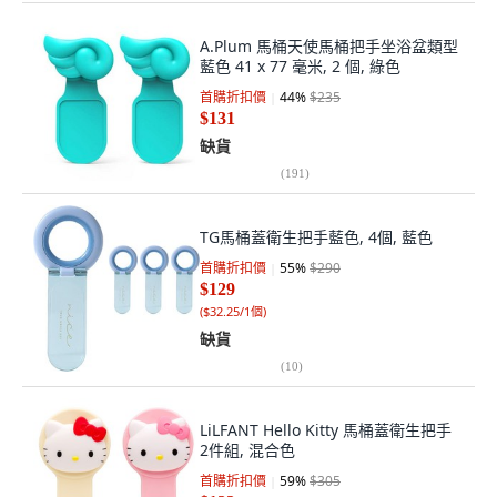
A.Plum 馬桶天使馬桶把手坐浴盆類型
藍色 41 x 77 毫米, 2 個, 綠色
首購折扣價
44
%
$235
$131
缺貨
(
191
)
TG馬桶蓋衛生把手藍色, 4個, 藍色
首購折扣價
55
%
$290
$129
(
$32.25/1個
)
缺貨
(
10
)
LiLFANT Hello Kitty 馬桶蓋衛生把手
2件組, 混合色
首購折扣價
59
%
$305