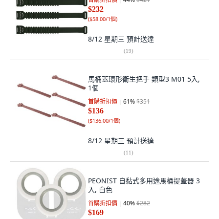
$232
(
$58.00/1個
)
8/12 星期三
預計送達
(
19
)
馬桶蓋環形衛生把手 類型3 M01 5入,
1個
首購折扣價
61
%
$351
$136
(
$136.00/1個
)
8/12 星期三
預計送達
(
11
)
PEONIST 自黏式多用途馬桶提蓋器 3
入, 白色
首購折扣價
40
%
$282
$169