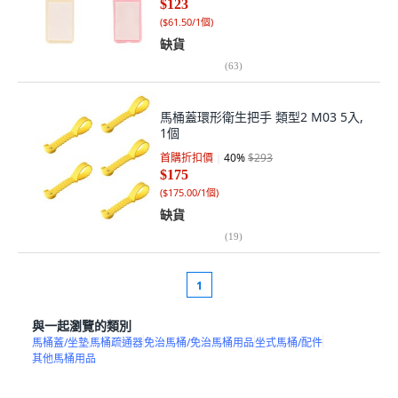
$123
(
$61.50/1個
)
缺貨
(
63
)
馬桶蓋環形衛生把手 類型2 M03 5入,
1個
首購折扣價
40
%
$293
$175
(
$175.00/1個
)
缺貨
(
19
)
1
與一起瀏覽的類別
馬桶蓋/坐墊
馬桶疏通器
免治馬桶/免治馬桶用品
坐式馬桶/配件
其他馬桶用品