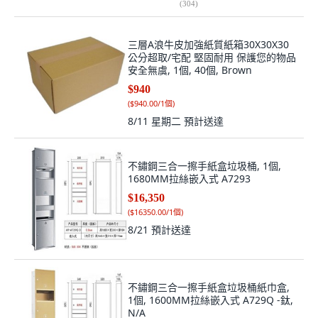
(
304
)
三層A浪牛皮加強紙質紙箱30X30X30
公分超取/宅配 堅固耐用 保護您的物品
安全無虞, 1個, 40個, Brown
$940
(
$940.00/1個
)
8/11 星期二
預計送達
不鏽鋼三合一擦手紙盒垃圾桶, 1個,
1680MM拉絲嵌入式 A7293
$16,350
(
$16350.00/1個
)
8/21
預計送達
不鏽鋼三合一擦手紙盒垃圾桶紙巾盒,
1個, 1600MM拉絲嵌入式 A729Q -鈦,
N/A