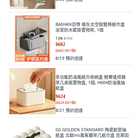
BAIHAN百悍 槍灰太空鋁豎條紙巾盒
浴室防水壁掛置物架, 1個
13
%
$793
$682
(
$682.00/1個
)
8/19
預計送達
多功能奶油風紙巾收納盒 輕奢遙控器
茶几桌面置物盒, 1個, H004奶油風抽
紙盒
$624
(
$624.00/1個
)
8/21
預計送達
GS GOLDEN STANDARD 陶瓷創意抽
紙盒 北歐ins風客廳茶几紙巾盒 克萊因