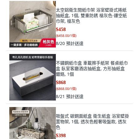
太空鋁衛生間紙巾架 浴室壁掛式捲紙
抽紙盒, 1個, 雙重防銹 槍灰色-鏤空紙
巾架, 槍灰色
$458
(
$458.00/1個
)
8/20
預計送達
不鏽鋼紙巾盒 車載擦手紙架 餐桌紙巾
盒 臥室客廳酒店抽紙盒, 方形抽紙盒
鍍鉻, 1個
$868
(
$868.00/1個
)
8/21
預計送達
吸盤式 碳鋼面紙盒 衛生紙盒 浴室壁掛
置物架, 1個, 透灰色輕奢吸盤款, 透灰
色
$398