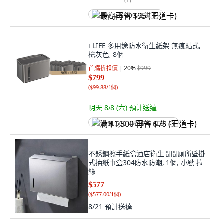
(
1
)
最高再省 $95 (王道卡)
i LIFE 多用途防水衛生紙架 無痕貼式,
槍灰色, 8個
首購折扣價
20
%
$999
$799
(
$99.88/1個
)
明天 8/8 (六)
預計送達
满 $1,500 再省 $75 (王道卡)
不銹鋼擦手紙盒酒店衛生間間厠所壁掛
式抽紙巾盒304防水防潮, 1個, 小號 拉
絲
$577
(
$577.00/1個
)
8/21
預計送達