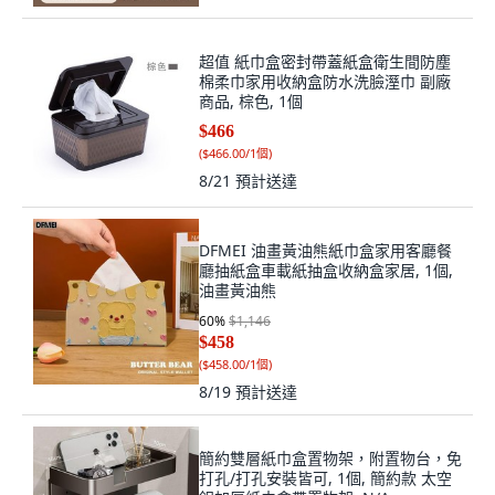
超值 紙巾盒密封帶蓋紙盒衛生間防塵
棉柔巾家用收納盒防水洗臉溼巾 副廠
商品, 棕色, 1個
$466
(
$466.00/1個
)
8/21
預計送達
DFMEI 油畫黃油熊紙巾盒家用客廳餐
廳抽紙盒車載紙抽盒收納盒家居, 1個,
油畫黃油熊
60
%
$1,146
$458
(
$458.00/1個
)
8/19
預計送達
簡約雙層紙巾盒置物架，附置物台，免
打孔/打孔安裝皆可, 1個, 簡約款 太空