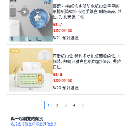
優選 小卷紙盒廁所防水紙巾盒星星圓
形捲紙筒壁掛卡通手紙盒 副廠商品, 藍
色, 打孔安裝, 1個
$357
(
$357.00/1個
)
8/21
預計送達
可愛紙巾盒 簡約多功能桌面收納盒, 1
個裝, 熱銷典雅白色紙巾盒1個裝, 典雅
白色
$356
(
$356.00/1個
)
8/20
預計送達
2
3
4
5
1
與一起瀏覽的類別
名片盒
牙籤盒
印章盒
其他盒子