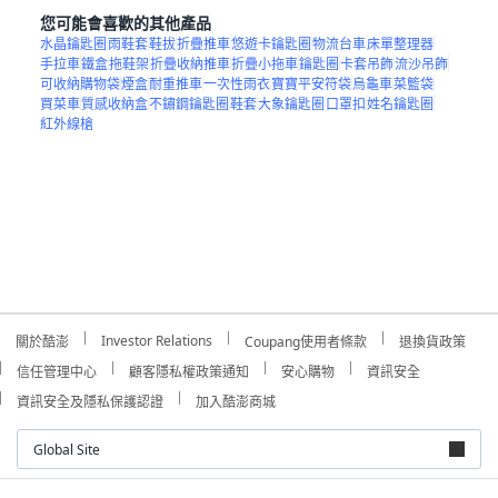
您可能會喜歡的其他產品
水晶鑰匙圈
雨鞋套
鞋拔
折疊推車
悠遊卡鑰匙圈
物流台車
床單整理器
手拉車
鐵盒
拖鞋架
折疊收納推車
折疊小拖車
鑰匙圈
卡套吊飾
流沙吊飾
可收納購物袋
煙盒
耐重推車
一次性雨衣
寶寶平安符袋
烏龜車
菜籃袋
買菜車
質感收納盒
不鏽鋼鑰匙圈
鞋套
大象鑰匙圈
口罩扣
姓名鑰匙圈
紅外線槍
Investor Relations
關於酷澎
Coupang使用者條款
退換貨政策
信任管理中心
顧客隱私權政策通知
安心購物
資訊安全
資訊安全及隱私保護認證
加入酷澎商城
Global Site