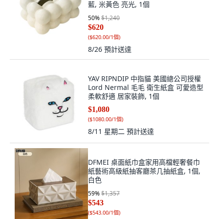
藍, 米黃色 亮光, 1個
50
%
$1,240
$620
(
$620.00/1個
)
8/26
預計送達
YAV RIPNDIP 中指貓 美國總公司授權
Lord Nermal 毛毛 衛生紙盒 可愛造型
柔軟舒適 居家裝飾, 1個
$1,080
(
$1080.00/1個
)
8/11 星期二
預計送達
DFMEI 桌面紙巾盒家用高檔輕奢餐巾
紙藝術高級紙抽客廳茶几抽紙盒, 1個,
白色
59
%
$1,357
$543
(
$543.00/1個
)