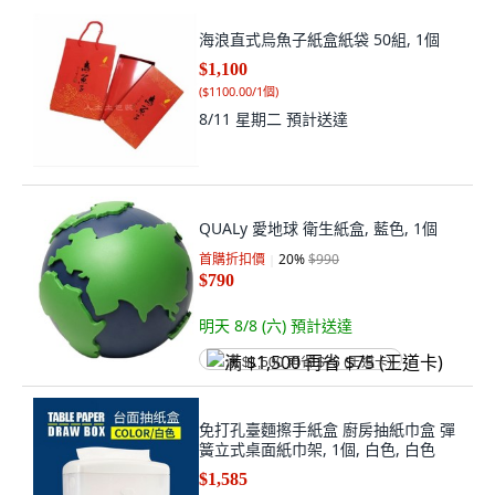
海浪直式烏魚子紙盒紙袋 50組, 1個
$1,100
(
$1100.00/1個
)
8/11 星期二
預計送達
QUALy 愛地球 衛生紙盒, 藍色, 1個
首購折扣價
20
%
$990
$790
明天 8/8 (六)
預計送達
满 $1,500 再省 $75 (王道卡)
免打孔臺麵擦手紙盒 廚房抽紙巾盒 彈
簧立式桌面紙巾架, 1個, 白色, 白色
$1,585