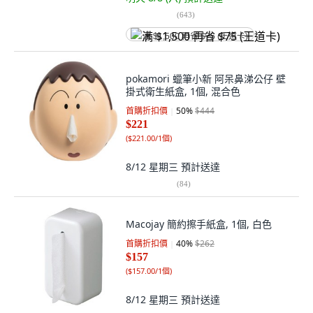
(
643
)
满 $1,500 再省 $75 (王道卡)
pokamori 蠟筆小新 阿呆鼻涕公仔 壁
掛式衛生紙盒, 1個, 混合色
首購折扣價
50
%
$444
$221
(
$221.00/1個
)
8/12 星期三
預計送達
(
84
)
Macojay 簡約擦手紙盒, 1個, 白色
首購折扣價
40
%
$262
$157
(
$157.00/1個
)
8/12 星期三
預計送達