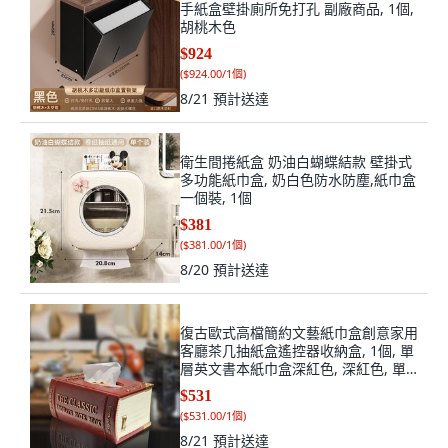
手紙盒壁掛廁所免打孔 副廠商品, 1個,
胡桃木色
$924
(
$924.00/1個
)
8/21
預計送達
衛生間捲紙盒 奶油白蝴蝶結款 壁掛式
多功能紙巾盒, 奶白色防水防塵,紙巾盒
一個裝, 1個
$381
(
$381.00/1個
)
8/20
預計送達
復古歐式高檔簡約文藝紙巾盒創意家用
客廳茶几抽紙盒遙控器收納盒, 1個, 單
層英文書本紙巾盒深紅色, 深紅色, 單
層英文書本紙巾盒
$531
(
$531.00/1個
)
8/21
預計送達