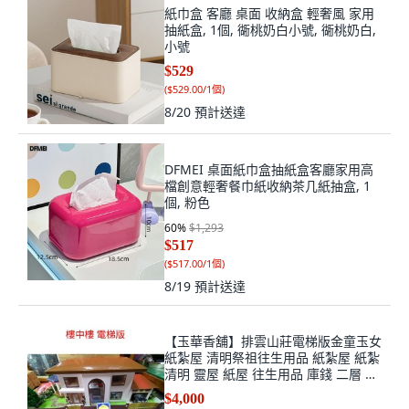
紙巾盒 客廳 桌面 收納盒 輕奢風 家用
抽紙盒, 1個, 衚桃奶白小號, 衚桃奶白,
小號
$529
(
$529.00/1個
)
8/20
預計送達
DFMEI 桌面紙巾盒抽紙盒客廳家用高
檔創意輕奢餐巾紙收納茶几紙抽盒, 1
個, 粉色
60
%
$1,293
$517
(
$517.00/1個
)
8/19
預計送達
【玉華香舖】排雲山莊電梯版金童玉女
紙紮屋 清明祭祖往生用品 紙紮屋 紙紮
清明 靈屋 紙屋 往生用品 庫錢 二層 小
爐口 紙紮用品 靈, 1個
$4,000