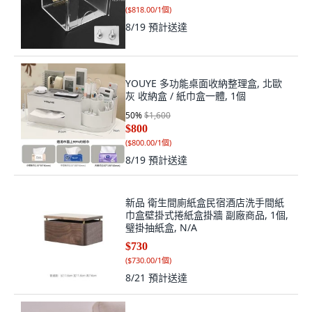
(
$818.00/1個
)
8/19
預計送達
YOUYE 多功能桌面收納整理盒, 北歐
灰 收納盒 / 紙巾盒一體, 1個
50
%
$1,600
$800
(
$800.00/1個
)
8/19
預計送達
新品 衛生間廁紙盒民宿酒店洗手間紙
巾盒壁掛式捲紙盒掛牆 副廠商品, 1個,
璧掛抽紙盒, N/A
$730
(
$730.00/1個
)
8/21
預計送達