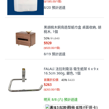
(
$1585.00/1個
)
8/20
預計送達
黑胡桃木銅鳥造型紙巾盒 桌面收納, 胡
桃木, 1個
50
%
$1,840
$920
(
$920.00/1個
)
8/19
預計送達
FALALI 法拉利衛浴 衛生紙架 6 x 9 x
16.5cm 360g, 銀色, 1個
首購折扣價
40
%
$439
$263
(
$263.00/1個
)
明天 8/8 (六)
預計送達
满 $1,500 再省 $75 (王道卡)