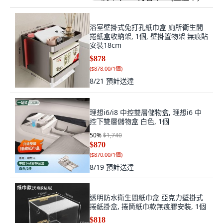
浴室壁掛式免打孔紙巾盒 廁所衛生間
捲紙盒收納架, 1個, 壁掛置物架 無痕貼
安裝18cm
$878
(
$878.00/1個
)
8/21
預計送達
理想i6/i8 中控雙層儲物盒, 理想i6 中
控下雙層儲物盒 白色, 1個
50
%
$1,740
$870
(
$870.00/1個
)
8/19
預計送達
透明防水衛生間紙巾盒 亞克力壁掛式
捲紙掛盒, 捲筒紙巾款無痕膠安裝, 1個
$818