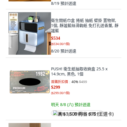
8/19
預計送達
衛生間紙巾盒 捲紙 抽紙 壁掛 置物架,
1個, 靜謐藍絲滑齣紙 免打孔送香薰, 靜
謐藍
$534
(
$534.00/1個
)
8/20
預計送達
PUSH! 衛生紙抽取收納盒 25.5 x
14.9cm, 黑色, 1個
首購折扣價
40
%
$499
$299
(
$299.00/1個
)
明天 8/8 (六)
預計送達
满 $1,500 再省 $75 (王道卡)