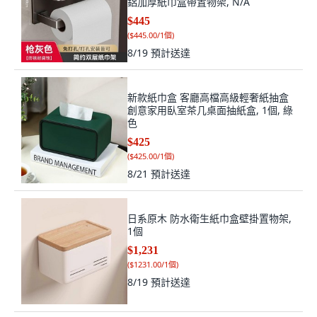
鋁加厚紙巾盒帶置物架, N/A
$445
(
$445.00/1個
)
8/19
預計送達
新款紙巾盒 客廳高檔高級輕奢紙抽盒
創意家用臥室茶几桌面抽紙盒, 1個, 綠
色
$425
(
$425.00/1個
)
8/21
預計送達
日系原木 防水衛生紙巾盒壁掛置物架,
1個
$1,231
(
$1231.00/1個
)
8/19
預計送達