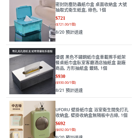
密封防塵防蟲紙巾盒 桌面收納盒 大號
抽取式衛生紙盒, 綠色, 1個
$721
(
$721.00/1個
)
8/20
預計送達
優選 黑色不鏽鋼紙巾盒車載擦手紙架
餐桌紙巾盒臥室客廳酒店抽紙盒 副廠
商品, 方形抽紙盒 鍍鉻, 1個
$930
(
$930.00/1個
)
8/21
預計送達
UFORU 壁掛紙巾盒 浴室衛生間免打孔
收納盒, 壁掛收納盒無隔板中古綠, 1個
$692
(
$692.00/1個
)
8/20
預計送達