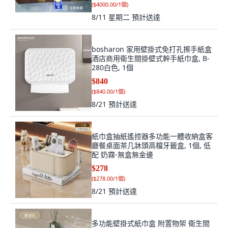
(
$4000.00/1個
)
8/11 星期二
預計送達
bosharon 家用壁掛式免打孔擦手紙盒
酒店商用衛生間掛壁式幹手紙巾盒, B-
280白色, 1個
$840
(
$840.00/1個
)
8/21
預計送達
紙巾盒抽紙遙控器多功能一體收納盒客
廳餐桌面茶几牀頭高檔牙籤盒, 1個, 低
配 奶霧-無盒無金邊
$278
(
$278.00/1個
)
8/21
預計送達
多功能壁掛式紙巾盒 附置物架 衛生間