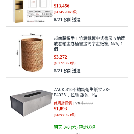
$13,456
(
$13456.00/1個
)
8/21
預計送達
越南藤編手工竹簍紙簍中式書房收納筐
放卷軸畫卷桶書畫筒字畫紙筐, N/A, 1
個
$3,272
(
$3272.00/1個
)
8/21
預計送達
ZACK 316不鏽鋼衛生紙架 ZK-
P40231, 拉絲 銀色, 1個
首購折扣價
9
%
$2,093
$1,893
(
$1893.00/1個
)
明天 8/8 (六)
預計送達