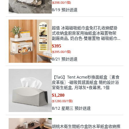
(
$398.00/1個
)
8/19
預計送達
超值 冰箱磁吸紙巾盒免打孔收納壁掛
式收納盒廚房家用抽紙盒冰箱置物架
副廠商品, 奶白色-雙層置物 磁吸紙巾
盒, 強力磁吸 抽紙捲紙溼巾通用, 1個
$395
(
$395.00/1個
)
8/21
預計送達
【TaG】Tent Acme秒換面紙盒〖素食
皮革版〗-磁吸質感面紙盒 簡約設計浴
室衛生紙盒, 月球灰+夜幕黑, 1個
$1,280
(
$1280.00/1個
)
8/12 星期三
預計送達
胡桃木衛生間紙巾盒防水草紙盒收納擦