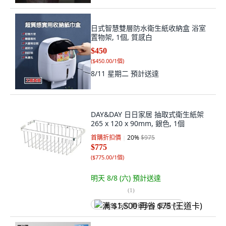
日式智慧雙層防水衛生紙收納盒 浴室
置物架, 1個, 質感白
$450
(
$450.00/1個
)
8/11 星期二
預計送達
DAY&DAY 日日家居 抽取式衛生紙架
265 x 120 x 90mm, 銀色, 1個
首購折扣價
20
%
$975
$775
(
$775.00/1個
)
明天 8/8 (六)
預計送達
(
1
)
满 $1,500 再省 $75 (王道卡)