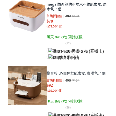
mega收納 簡約格調木石紋紙巾盒, 原
木色, 1個
首購折扣價
40
%
$131
$78
(
$78.00/1個
)
明天 8/8 (六)
預計送達
(
17
)
满 $1,500 再省 $75 (王道卡)
$1 酷澎幣回饋
橡合杉 UV金色框紙巾盒, 咖啡色, 1個
首購折扣價
40
%
$154
$92
(
$92.00/1個
)
明天 8/8 (六)
預計送達
(
36
)
满 $1,500 再省 $75 (王道卡)