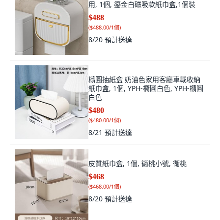
用, 1個, 鎏金白磁吸款紙巾盒,1個裝
$488
(
$488.00/1個
)
8/20
預計送達
橢圓抽紙盒 奶油色家用客廳車載收納
紙巾盒, 1個, YPH-橢圓白色, YPH-橢圓
白色
$480
(
$480.00/1個
)
8/21
預計送達
皮質紙巾盒, 1個, 衚桃小號, 衚桃
$468
(
$468.00/1個
)
8/20
預計送達