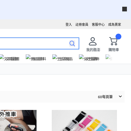
登入
註冊會員
客服中心
成為賣家
我的酷澎
購物車
文具圖書
食品飲料
生活用品
女性服飾
運動戶外
60
每頁筆