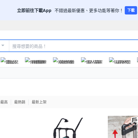
立即前往下載App
不錯過最新優惠、更多功能等著你！
下載
嬰幼兒
保健醫療
美妝保養
個人清潔
玩具休閒
格最高
最熱銷
最新上架