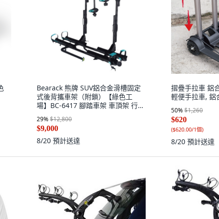
色
Bearack 熊牌 SUV鋁合金滑槽固定
摺疊手拉車 鋁合
式後背攜車架（附鎖）【綠色工
輕便手拉車, 鋁
場】BC-6417 腳踏車架 車頂架 行李
50
%
$1,260
架, 黑色和藍色, 1個
29
%
$12,800
$620
$9,000
(
$620.00/1個
)
8/20
預計送達
8/20
預計送達