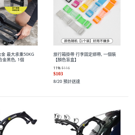
金 最大承重50KG
旅行箱掛帶 行李固定綁帶, 一個裝
合金黑色, 1個
【顏色盲盒】
11
%
$116
$103
8/20
預計送達