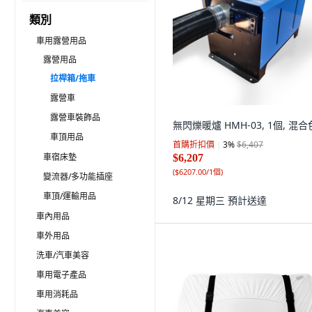
類別
車用露營用品
露營用品
拉桿箱/拖車
露營車
露營車裝飾品
無閃爍暖爐 HMH-03, 1個, 混合
車頂用品
首購折扣價
3
%
$6,407
車宿床墊
$6,207
(
$6207.00/1個
)
變流器/多功能插座
車頂/運輸用品
8/12 星期三
預計送達
車內用品
車外用品
洗車/汽車美容
車用電子產品
車用消耗品