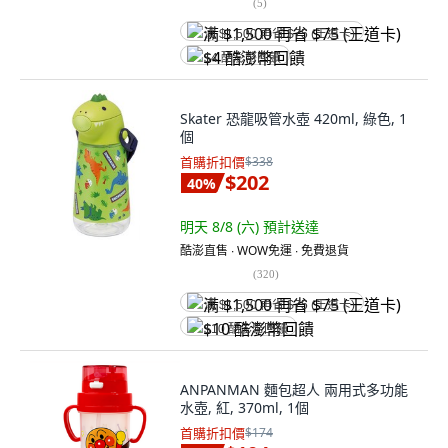
(
5
)
满 $1,500 再省 $75 (王道卡)
$4 酷澎幣回饋
Skater 恐龍吸管水壺 420ml, 綠色, 1
個
首購折扣價
$338
$202
40
%
明天 8/8 (六)
預計送達
酷澎直售 ∙ WOW免運 ∙ 免費退貨
(
320
)
满 $1,500 再省 $75 (王道卡)
$10 酷澎幣回饋
ANPANMAN 麵包超人 兩用式多功能
水壺, 紅, 370ml, 1個
首購折扣價
$174