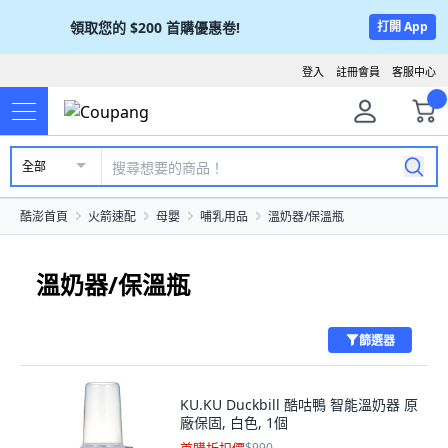
領取您的
$200
首購優惠卷!
打開 App
登入
註冊會員
客服中心
全部
酷澎首頁
火箭速配
母嬰
哺乳用品
溫奶器/保溫瓶
溫奶器/保溫瓶
篩選器
KU.KU Duckbill 酷咕鴨 智能溫奶器 原
廠保固, 白色, 1個
$990