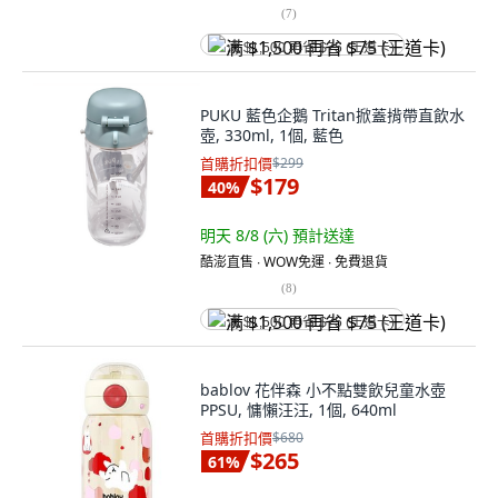
(
7
)
满 $1,500 再省 $75 (王道卡)
PUKU 藍色企鵝 Tritan掀蓋揹帶直飲水
壺, 330ml, 1個, 藍色
首購折扣價
$299
$179
40
%
明天 8/8 (六)
預計送達
酷澎直售 ∙ WOW免運 ∙ 免費退貨
(
8
)
满 $1,500 再省 $75 (王道卡)
bablov 花伴森 小不點雙飲兒童水壺
PPSU, 慵懶汪汪, 1個, 640ml
首購折扣價
$680
$265
61
%