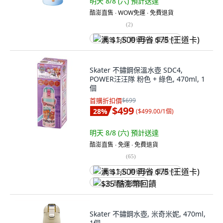
明天 8/8 (六)
預計送達
酷澎直售 ∙ WOW免運 ∙ 免費退貨
(
2
)
满 $1,500 再省 $75 (王道卡)
Skater 不鏽鋼保溫水壺 SDC4,
POWER汪汪隊 粉色 + 綠色, 470ml, 1
個
首購折扣價
$699
$499
28
%
(
$499.00/1個
)
明天 8/8 (六)
預計送達
酷澎直售 ∙ 免運 ∙ 免費退貨
(
65
)
满 $1,500 再省 $75 (王道卡)
$35 酷澎幣回饋
Skater 不鏽鋼水壺, 米奇米妮, 470ml,
1個