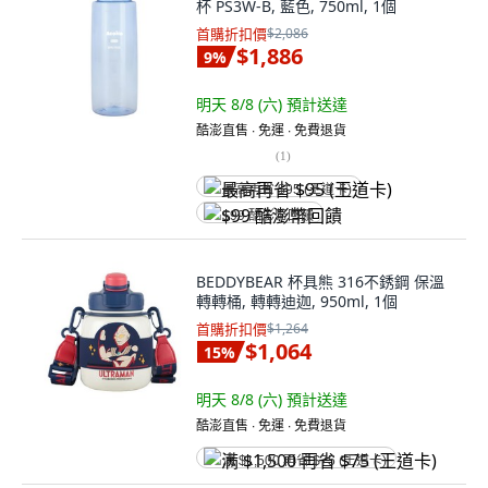
杯 PS3W-B, 藍色, 750ml, 1個
首購折扣價
$2,086
$1,886
9
%
明天 8/8 (六)
預計送達
酷澎直售 ∙ 免運 ∙ 免費退貨
(
1
)
最高再省 $95 (王道卡)
$99 酷澎幣回饋
BEDDYBEAR 杯具熊 316不銹鋼 保溫
轉轉桶, 轉轉迪迦, 950ml, 1個
首購折扣價
$1,264
$1,064
15
%
明天 8/8 (六)
預計送達
酷澎直售 ∙ 免運 ∙ 免費退貨
满 $1,500 再省 $75 (王道卡)