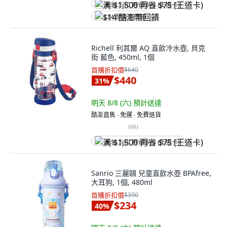
满 $1,500 再省 $75 (王道卡)
$14 酷澎幣回饋
Richell 利其爾 AQ 直飲冷水壺, 貝克
街 藍色, 450ml, 1個
首購折扣價
$640
$440
31
%
明天 8/8 (六)
預計送達
酷澎直售 ∙ 免運 ∙ 免費退貨
(
68
)
满 $1,500 再省 $75 (王道卡)
Sanrio 三麗鷗 兒童直飲水壺 BPAfree,
大耳狗, 1個, 480ml
首購折扣價
$390
$234
40
%