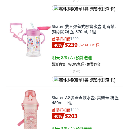
满 $1,500 再省 $75 (王道卡)
Skater 雙耳彈蓋式吸管水壺 附背帶,
獨角獸 粉色, 370ml, 1組
首購折扣價
$399
$239
40
%
(
$239.00/1個
)
明天 8/8 (六)
預計送達
酷澎直售 ∙ WOW免運 ∙ 免費退貨
(
120
)
满 $1,500 再省 $75 (王道卡)
Skater AG彈蓋直飲水壺, 美樂蒂 粉色,
480ml, 1個
首購折扣價
$339
$203
40
%
明天 8/8 (六)
預計送達