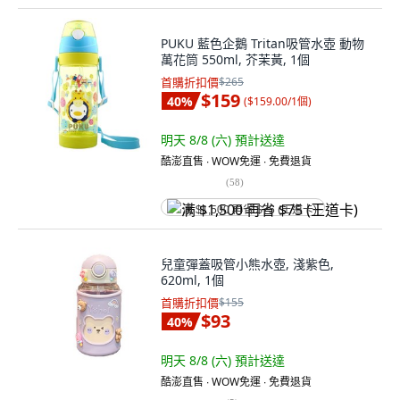
PUKU 藍色企鵝 Tritan吸管水壺 動物
萬花筒 550ml, 芥茉黃, 1個
首購折扣價
$265
$159
40
%
(
$159.00/1個
)
明天 8/8 (六)
預計送達
酷澎直售 ∙ WOW免運 ∙ 免費退貨
(
58
)
满 $1,500 再省 $75 (王道卡)
兒童彈蓋吸管小熊水壺, 淺紫色,
620ml, 1個
首購折扣價
$155
$93
40
%
明天 8/8 (六)
預計送達
酷澎直售 ∙ WOW免運 ∙ 免費退貨