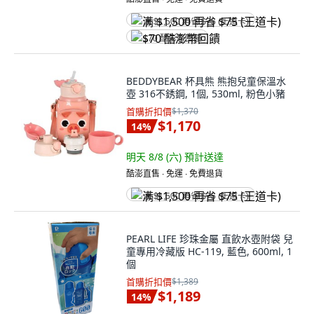
满 $1,500 再省 $75 (王道卡)
$70 酷澎幣回饋
BEDDYBEAR 杯具熊 熊抱兒童保溫水
壺 316不銹鋼, 1個, 530ml, 粉色小豬
首購折扣價
$1,370
$1,170
14
%
明天 8/8 (六)
預計送達
酷澎直售 ∙ 免運 ∙ 免費退貨
满 $1,500 再省 $75 (王道卡)
PEARL LIFE 珍珠金屬 直飲水壺附袋 兒
童專用冷藏版 HC-119, 藍色, 600ml, 1
個
首購折扣價
$1,389
$1,189
14
%