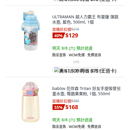
ULTRAMAN 超人力霸王 布雷薩 彈跳
水壺, 藍色, 500ml, 1個
首購折扣價
$216
$129
40
%
明天 8/8 (六)
預計送達
酷澎直售 ∙ WOW免運 ∙ 免費退貨
(
19
)
满 $1,500 再省 $75 (王道卡)
bablov 花伴森 Tritan 好友手提吸管兒
童水壺, 莓園果果粉, 1個, 550ml
首購折扣價
$380
$168
55
%
明天 8/8 (六)
預計送達
酷澎直售 ∙ WOW免運 ∙ 免費退貨