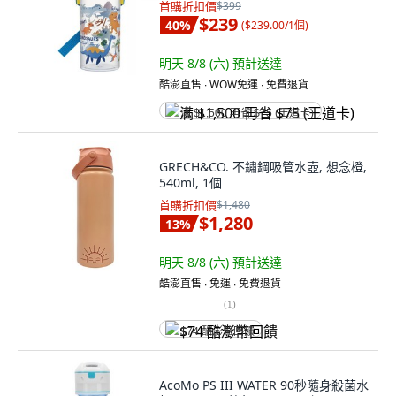
首購折扣價
$399
$239
40
%
(
$239.00/1個
)
明天 8/8 (六)
預計送達
酷澎直售 ∙ WOW免運 ∙ 免費退貨
满 $1,500 再省 $75 (王道卡)
GRECH&CO. 不鏽鋼吸管水壺, 想念橙,
540ml, 1個
首購折扣價
$1,480
$1,280
13
%
明天 8/8 (六)
預計送達
酷澎直售 ∙ 免運 ∙ 免費退貨
(
1
)
$74 酷澎幣回饋
AcoMo PS III WATER 90秒隨身殺菌水