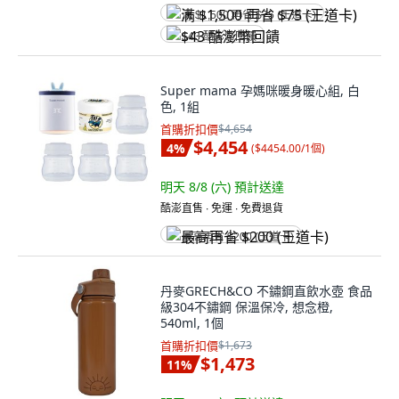
满 $1,500 再省 $75 (王道卡)
$43 酷澎幣回饋
Super mama 孕媽咪暖身暖心組, 白
色, 1組
首購折扣價
$4,654
$4,454
4
%
(
$4454.00/1個
)
明天 8/8 (六)
預計送達
酷澎直售 ∙ 免運 ∙ 免費退貨
最高再省 $200 (王道卡)
丹麥GRECH&CO 不鏽鋼直飲水壺 食品
級304不鏽鋼 保溫保冷, 想念橙,
540ml, 1個
首購折扣價
$1,673
$1,473
11
%