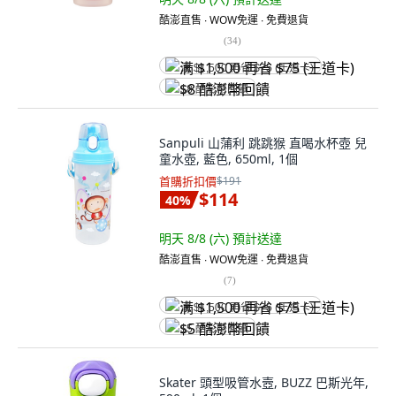
酷澎直售 ∙ WOW免運 ∙ 免費退貨
(
34
)
满 $1,500 再省 $75 (王道卡)
$8 酷澎幣回饋
Sanpuli 山蒲利 跳跳猴 直喝水杯壺 兒
童水壺, 藍色, 650ml, 1個
首購折扣價
$191
$114
40
%
明天 8/8 (六)
預計送達
酷澎直售 ∙ WOW免運 ∙ 免費退貨
(
7
)
满 $1,500 再省 $75 (王道卡)
$5 酷澎幣回饋
Skater 頭型吸管水壼, BUZZ 巴斯光年,