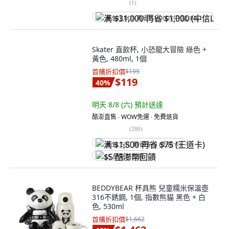
(
1
)
满 $31,000 再省 $1,000 (中信LINE Pay Visa卡)
Skater 直飲杯, 小恐龍大冒險 綠色 +
黃色, 480ml, 1個
首購折扣價
$199
$119
40
%
明天 8/8 (六)
預計送達
酷澎直售 ∙ WOW免運 ∙ 免費退貨
(
280
)
满 $1,500 再省 $75 (王道卡)
$5 酷澎幣回饋
BEDDYBEAR 杯具熊 兒童糯米保溫壺
316不銹鋼, 1個, 指數熊貓 黑色 + 白
色, 530ml
首購折扣價
$1,662