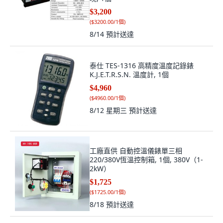
$3,200
(
$3200.00/1個
)
8/14
預計送達
泰仕 TES-1316 高精度溫度記錄錶
K.J.E.T.R.S.N. 溫度計, 1個
$4,960
(
$4960.00/1個
)
8/12 星期三
預計送達
工廠直供 自動控溫儀錶單三相
220/380V恆溫控制箱, 1個, 380V（1-
2kW）
$1,725
(
$1725.00/1個
)
8/18
預計送達