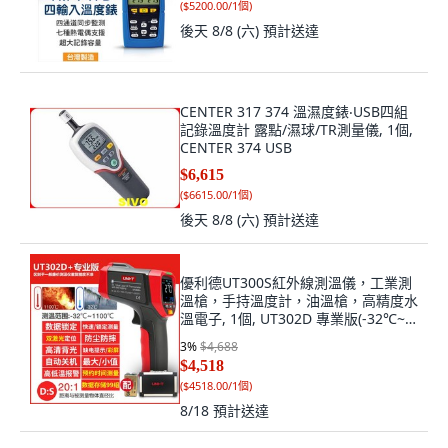
(
$5200.00/1個
)
後天 8/8 (六)
預計送達
CENTER 317 374 溫濕度錶‧USB四組
記錄溫度計 露點/濕球/TR測量儀, 1個,
CENTER 374 USB
$6,615
(
$6615.00/1個
)
後天 8/8 (六)
預計送達
優利德UT300S紅外線測溫儀，工業測
溫槍，手持溫度計，油溫槍，高精度水
溫電子, 1個, UT302D 專業版(-32℃~
110
3
%
$4,688
$4,518
(
$4518.00/1個
)
8/18
預計送達