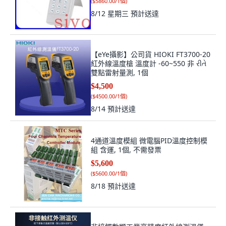
(
$5860.00/1個
)
8/12 星期三
預計送達
【eYe攝影】公司貨 HIOKI FT3700-20
紅外線溫度槍 溫度計 -60~550 非 રીતે
雙點雷射量測, 1個
$4,500
(
$4500.00/1個
)
8/14
預計送達
4通道溫度模組 微電腦PID溫度控制模
組 含運, 1個, 不需發票
$5,600
(
$5600.00/1個
)
8/18
預計送達