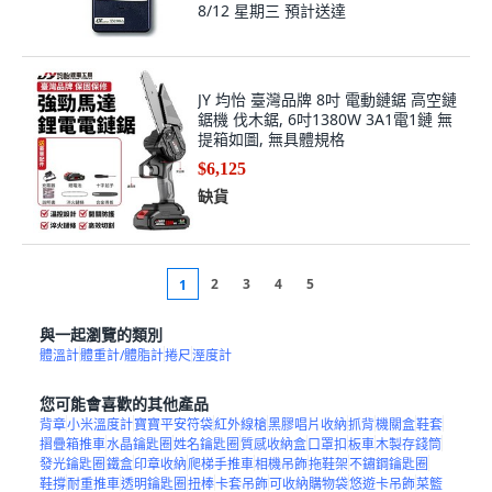
8/12 星期三
預計送達
JY 均怡 臺灣品牌 8吋 電動鏈鋸 高空鏈
鋸機 伐木鋸, 6吋1380W 3A1電1鏈 無
提箱如圖, 無具體規格
$6,125
缺貨
2
3
4
5
1
與一起瀏覽的類別
體溫計
體重計/體脂計
捲尺
溼度計
您可能會喜歡的其他產品
背章
小米溫度計
寶寶平安符袋
紅外線槍
黑膠唱片收納
抓背
機關盒
鞋套
摺疊箱推車
水晶鑰匙圈
姓名鑰匙圈
質感收納盒
口罩扣
板車
木製存錢筒
發光鑰匙圈
鐵盒
印章收納
爬梯手推車
相機吊飾
拖鞋架
不鏽鋼鑰匙圈
鞋撐
耐重推車
透明鑰匙圈
扭棒
卡套吊飾
可收納購物袋
悠遊卡吊飾
菜籃