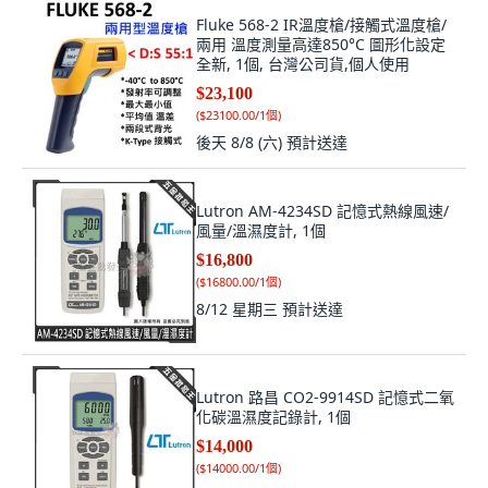
Fluke 568-2 IR溫度槍/接觸式溫度槍/
兩用 溫度測量高達850°C 圖形化設定
全新, 1個, 台灣公司貨,個人使用
$23,100
(
$23100.00/1個
)
後天 8/8 (六)
預計送達
Lutron AM-4234SD 記憶式熱線風速/
風量/溫濕度計, 1個
$16,800
(
$16800.00/1個
)
8/12 星期三
預計送達
Lutron 路昌 CO2-9914SD 記憶式二氧
化碳溫濕度記錄計, 1個
$14,000
(
$14000.00/1個
)