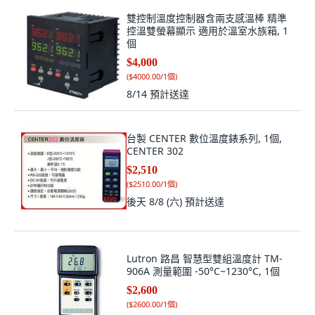
雙控制溫度控制器含兩支感溫棒 精準
控溫雙螢幕顯示 適用於溫室水族箱, 1
個
$4,000
(
$4000.00/1個
)
8/14
預計送達
台製 CENTER 數位溫度錶系列, 1個,
CENTER 302
$2,510
(
$2510.00/1個
)
後天 8/8 (六)
預計送達
Lutron 路昌 智慧型雙組溫度計 TM-
906A 測量範圍 -50°C~1230°C, 1個
$2,600
(
$2600.00/1個
)