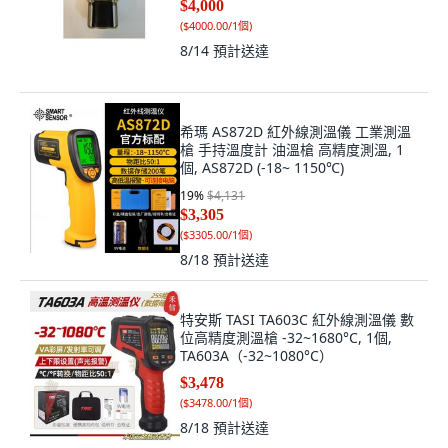
$4,000
(
$4000.00/1個
)
8/14
預計送達
希瑪 AS872D 紅外線測溫儀 工業測溫
槍 手持溫度計 油溫槍 高精度測溫, 1
個, AS872D (-18~ 1150℃)
19
%
$4,131
$3,305
(
$3305.00/1個
)
8/18
預計送達
特安斯 TASI TA603C 紅外線測溫儀 數
位高精度測溫槍 -32~1680°C, 1個,
TA603A（-32~1080°C）
$3,478
(
$3478.00/1個
)
8/18
預計送達