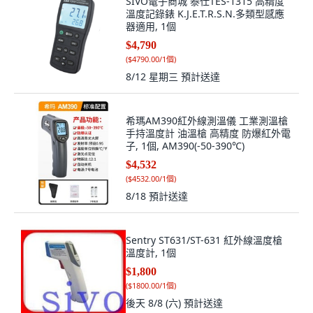
SIVO電子商城 泰仕TES-1315 高精度
溫度記錄錶 K.J.E.T.R.S.N.多類型感應
器適用, 1個
$4,790
(
$4790.00/1個
)
8/12 星期三
預計送達
希瑪AM390紅外線測溫儀 工業測溫槍
手持溫度計 油溫槍 高精度 防爆紅外電
子, 1個, AM390(-50-390℃)
$4,532
(
$4532.00/1個
)
8/18
預計送達
Sentry ST631/ST-631 紅外線溫度槍
溫度計, 1個
$1,800
(
$1800.00/1個
)
後天 8/8 (六)
預計送達