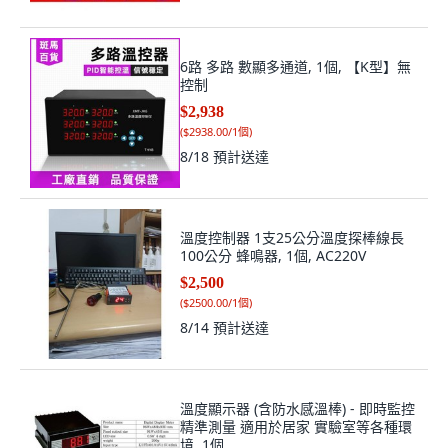
6路 多路 數顯多通道, 1個, 【K型】無
控制
$2,938
(
$2938.00/1個
)
8/18
預計送達
溫度控制器 1支25公分溫度探棒線長
100公分 蜂鳴器, 1個, AC220V
$2,500
(
$2500.00/1個
)
8/14
預計送達
溫度顯示器 (含防水感溫棒) - 即時監控
精準測量 適用於居家 實驗室等各種環
境, 1個