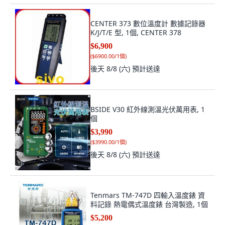
CENTER 373 數位溫度計 數據記錄器
K/J/T/E 型, 1個, CENTER 378
$6,900
(
$6900.00/1個
)
後天 8/8 (六)
預計送達
BSIDE V30 紅外線測溫光伏萬用表, 1
個
$3,990
(
$3990.00/1個
)
後天 8/8 (六)
預計送達
Tenmars TM-747D 四輸入溫度錶 資
料記錄 熱電偶式溫度錶 台灣製造, 1個
$5,200