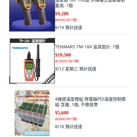
量測, 1個
$9,200
(
$9200.00/1個
)
8/14
預計送達
TENMARS TM-184 溫濕度計, 1個
$19,500
(
$19500.00/1個
)
8/12 星期三
預計送達
4通道溫度模組 微電腦PID溫度控制模
組 含運, 1個, 不需發票
$5,600
(
$5600.00/1個
)
8/18
預計送達