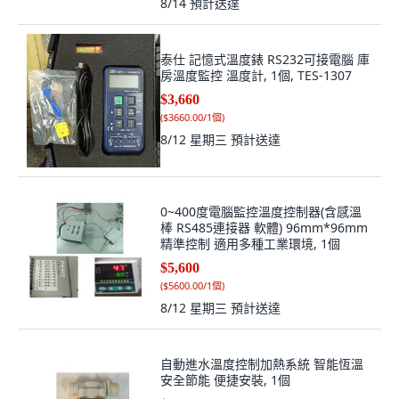
8/14
預計送達
泰仕 記憶式溫度錶 RS232可接電腦 庫
房溫度監控 溫度計, 1個, TES-1307
$3,660
(
$3660.00/1個
)
8/12 星期三
預計送達
0~400度電腦監控溫度控制器(含感溫
棒 RS485連接器 軟體) 96mm*96mm
精準控制 適用多種工業環境, 1個
$5,600
(
$5600.00/1個
)
8/12 星期三
預計送達
自動進水溫度控制加熱系統 智能恆溫
安全節能 便捷安裝, 1個