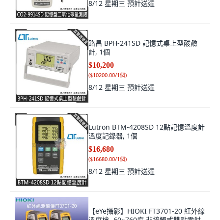
8/12 星期三
預計送達
路昌 BPH-241SD 記憶式桌上型酸鹼
計, 1個
$10,200
(
$10200.00/1個
)
8/12 星期三
預計送達
Lutron BTM-4208SD 12點記憶溫度計
溫度記錄器, 1個
$16,680
(
$16680.00/1個
)
8/12 星期三
預計送達
【eYe攝影】HIOKI FT3701-20 紅外線
溫度槍 -60~760度 非接觸式雙點雷射