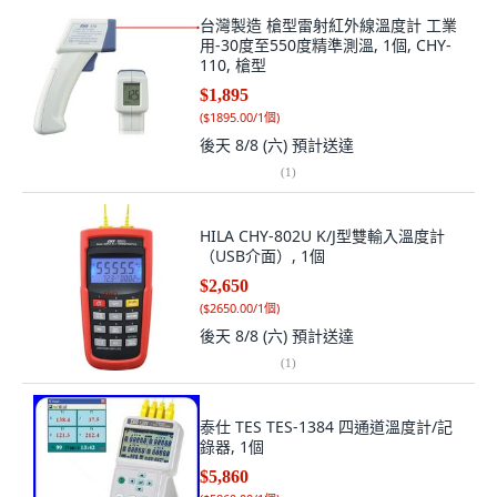
台灣製造 槍型雷射紅外線溫度計 工業
用-30度至550度精準測溫, 1個, CHY-
110, 槍型
$1,895
(
$1895.00/1個
)
後天 8/8 (六)
預計送達
(
1
)
HILA CHY-802U K/J型雙輸入溫度計
（USB介面）, 1個
$2,650
(
$2650.00/1個
)
後天 8/8 (六)
預計送達
(
1
)
泰仕 TES TES-1384 四通道溫度計/記
錄器, 1個
$5,860