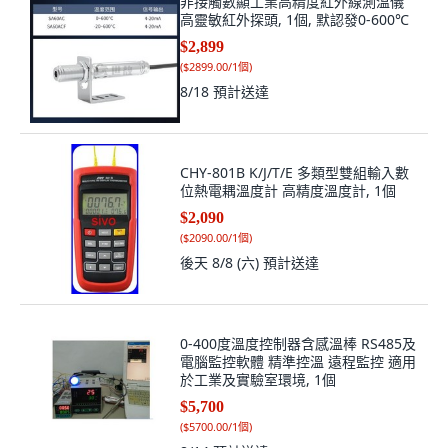
非接觸數顯工業高精度紅外線測溫儀
高靈敏紅外探頭, 1個, 默認發0-600℃
$2,899
(
$2899.00/1個
)
8/18
預計送達
CHY-801B K/J/T/E 多類型雙組輸入數
位熱電耦溫度計 高精度溫度計, 1個
$2,090
(
$2090.00/1個
)
後天 8/8 (六)
預計送達
0-400度溫度控制器含感溫棒 RS485及
電腦監控軟體 精準控溫 遠程監控 適用
於工業及實驗室環境, 1個
$5,700
(
$5700.00/1個
)