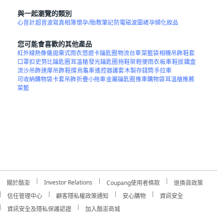
與一起瀏覽的類別
心音計
超音波寫真相簿
懷孕/胎教筆記
防電磁波圍裙
孕婦化妝品
您可能會喜歡的其他產品
紅外線熱像儀
拋棄式雨衣
悠遊卡鑰匙圈
物流台車
菜籃袋
相機吊飾
鞋套
口罩扣
史努比鑰匙圈
耳溫槍
發光鑰匙圈
拖鞋架
輕便雨衣
板車
鞋拔
鐵盒
流沙吊飾
達摩吊飾
鞋撐
烏龜車
遙控器護套
木製存錢筒
手拉車
可收納購物袋
卡套吊飾
折疊小拖車
金屬鑰匙圈
推車購物袋
耳溫槍推薦
菜籃
Investor Relations
關於酷澎
Coupang使用者條款
退換貨政策
信任管理中心
顧客隱私權政策通知
安心購物
資訊安全
資訊安全及隱私保護認證
加入酷澎商城