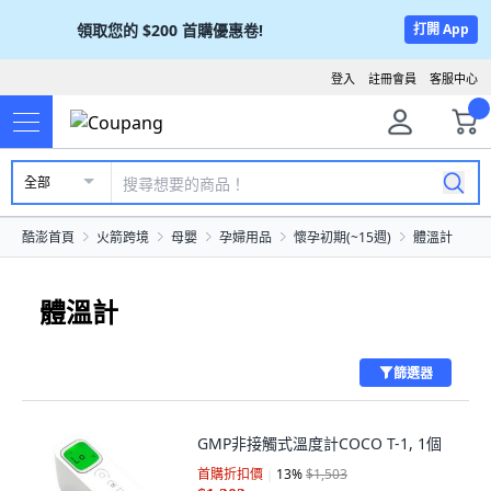
領取您的
$200
首購優惠卷!
打開 App
登入
註冊會員
客服中心
全部
酷澎首頁
火箭跨境
母嬰
孕婦用品
懷孕初期(~15週)
體溫計
體溫計
篩選器
GMP非接觸式溫度計COCO T-1, 1個
首購折扣價
13
%
$1,503