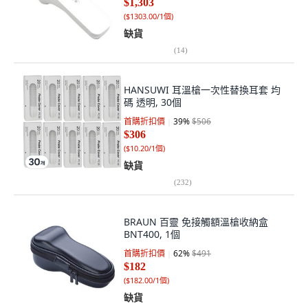
$1,303
(
$1303.00/1個
)
缺貨
(
14
)
HANSUWI 耳溫槍一次性替換耳套 均
碼 透明, 30個
首購折扣價
39
%
$506
$306
(
$10.20/1個
)
缺貨
(
232
)
BRAUN 百靈 免接觸額溫槍收納盒
BNT400, 1個
首購折扣價
62
%
$491
$182
(
$182.00/1個
)
缺貨