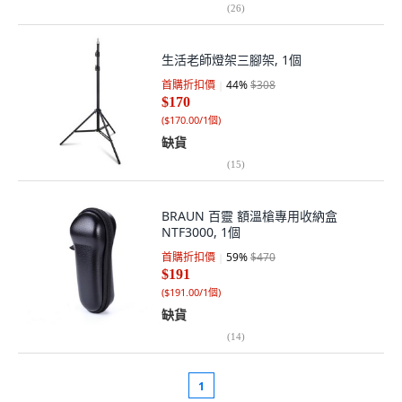
(
26
)
生活老師燈架三腳架, 1個
首購折扣價
44
%
$308
$170
(
$170.00/1個
)
缺貨
(
15
)
BRAUN 百靈 額溫槍專用收納盒
NTF3000, 1個
首購折扣價
59
%
$470
$191
(
$191.00/1個
)
缺貨
(
14
)
1