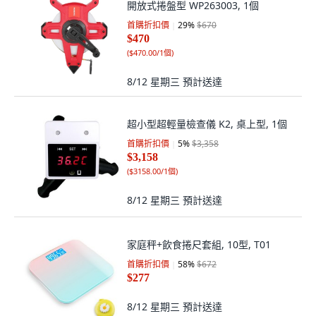
開放式捲盤型 WP263003, 1個
首購折扣價
29
%
$670
$470
(
$470.00/1個
)
8/12 星期三
預計送達
超小型超輕量檢查儀 K2, 桌上型, 1個
首購折扣價
5
%
$3,358
$3,158
(
$3158.00/1個
)
8/12 星期三
預計送達
家庭秤+飲食捲尺套組, 10型, T01
首購折扣價
58
%
$672
$277
8/12 星期三
預計送達