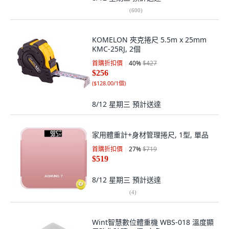
(
600
)
KOMELON 夾克捲尺 5.5m x 25mm
KMC-25RJ, 2個
首購折扣價
40
%
$427
$256
(
$128.00/1個
)
8/12 星期三
預計送達
家用體重計+身材管理捲尺, 1型, 單品
首購折扣價
27
%
$719
$519
8/12 星期三
預計送達
(
4
)
Wint智慧數位體重機 WBS-018 溫度顯