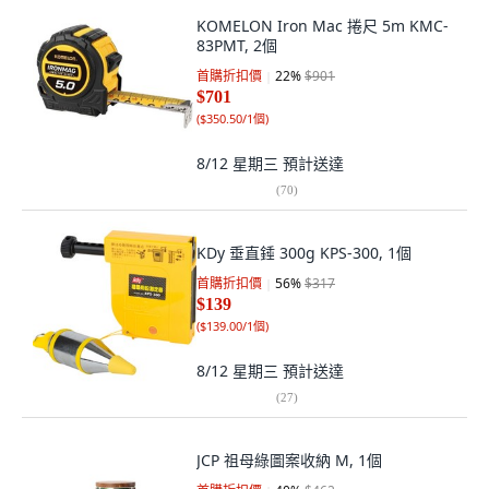
KOMELON Iron Mac 捲尺 5m KMC-
83PMT, 2個
首購折扣價
22
%
$901
$701
(
$350.50/1個
)
8/12 星期三
預計送達
(
70
)
KDy 垂直錘 300g KPS-300, 1個
首購折扣價
56
%
$317
$139
(
$139.00/1個
)
8/12 星期三
預計送達
(
27
)
JCP 祖母綠圖案收納 M, 1個