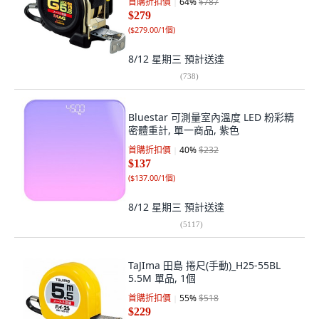
首購折扣價
64
%
$787
$279
(
$279.00/1個
)
8/12 星期三
預計送達
(
738
)
Bluestar 可測量室內溫度 LED 粉彩精
密體重計, 單一商品, 紫色
首購折扣價
40
%
$232
$137
(
$137.00/1個
)
8/12 星期三
預計送達
(
5117
)
TaJIma 田島 捲尺(手動)_H25-55BL
5.5M 單品, 1個
首購折扣價
55
%
$518
$229