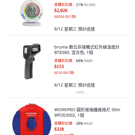
首購折扣價
21
%
$2,585
$2,026
(
$2026.00/1個
)
8/12 星期三
預計送達
bruma 數位非接觸式紅外線溫度計
BT8380, 混合色, 1個
首購折扣價
68
%
$480
$153
(
$153.00/1個
)
8/12 星期三
預計送達
(
283
)
WORKPRO 圓形玻璃纖維捲尺 50m
WP263002, 1個
首購折扣價
38
%
$520
$320