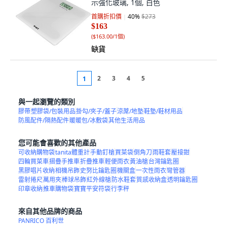
示強化玻璃, 1個, 白色
首購折扣價
40
%
$273
$163
(
$163.00/1個
)
缺貨
2
3
4
5
1
與一起瀏覽的類別
膠帶
塑膠袋/包裝用品
掛勾/夾子/蓋子
涼蓆/地墊
鞋墊/鞋材用品
防風配件/隔熱配件
暖暖包/冰敷袋
其他生活用品
您可能會喜歡的其他產品
可收納購物袋
tanita體重計
手動釘槍
買菜袋
倒角刀
雨鞋套
壓接鉗
四輪買菜車
摺疊手推車
折疊推車
輕便雨衣
黃油槍
台灣鑰匙圈
黑膠唱片收納
相機吊飾
史努比鑰匙圈
機關盒
一次性雨衣
彎管器
雷射捲尺
萬用夾
棒球吊飾
紅外線槍
防水鞋套
質感收納盒
透明鑰匙圈
印章收納
推車購物袋
寶寶平安符袋
行李秤
來自其他品牌的商品
PANRICO 百利世