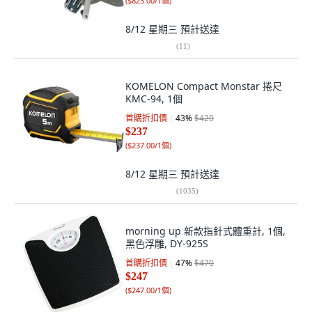
(
$823.00/1個
)
8/12 星期三
預計送達
(
11
)
KOMELON Compact Monstar 捲尺
KMC-94, 1個
首購折扣價
43
%
$420
$237
(
$237.00/1個
)
8/12 星期三
預計送達
(
1035
)
morning up 新款指針式體重計, 1個,
黑色浮雕, DY-925S
首購折扣價
47
%
$470
$247
(
$247.00/1個
)