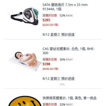
SATA 鍍鉻捲尺 7.5m x 25 mm
91344A, 1個
首購折扣價
52
%
$436
$205
(
$205.00/1個
)
8/12 星期三
預計送達
CAS 嬰幼兒體重計, 白色, 1個, BHE-
300
首購折扣價
36
%
$937
$598
(
$598.00/1個
)
8/12 星期三
預計送達
(
43
)
快樂微笑體重計, 1個, 黃色, 單一商品
首購折扣價
32
%
$607