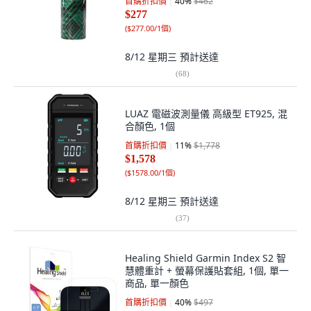
首購折扣價
40
%
$462
$277
(
$277.00/1個
)
8/12 星期三
預計送達
(
68
)
LUAZ 電磁波測量儀 高級型 ET925, 混
合顏色, 1個
首購折扣價
11
%
$1,778
$1,578
(
$1578.00/1個
)
8/12 星期三
預計送達
(
37
)
Healing Shield Garmin Index S2 智
慧體重計 + 螢幕保護貼套組, 1個, 單一
商品, 單一顏色
首購折扣價
40
%
$497