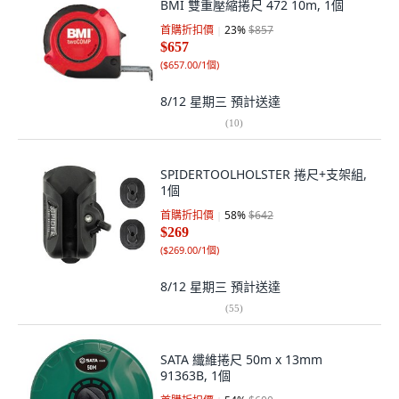
BMI 雙重壓縮捲尺 472 10m, 1個
首購折扣價
23
%
$857
$657
(
$657.00/1個
)
8/12 星期三
預計送達
(
10
)
SPIDERTOOLHOLSTER 捲尺+支架組,
1個
首購折扣價
58
%
$642
$269
(
$269.00/1個
)
8/12 星期三
預計送達
(
55
)
SATA 纖維捲尺 50m x 13mm
91363B, 1個