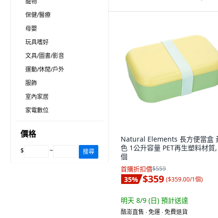
寵物
保健/醫療
母嬰
玩具嗜好
文具/圖書/影音
運動/休閒/戶外
服飾
室內家居
家電數位
價格
Natural Elements 長方便當盒
色 1公升容量 PET再生塑料材質, 
$
~
搜尋
個
首購折扣價
$559
$359
35
%
(
$359.00/1個
)
明天 8/9 (日)
預計送達
酷澎直售 ∙ 免運 ∙ 免費退貨