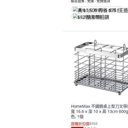
酷澎直售 ∙ 免運 ∙ 免費退貨
满 $1,500 再省 $75 (王道卡)
$12 酷澎幣回饋
HomeMax 不鏽鋼桌上型刀叉筷
寬 16.6 x 深 10 x 高 13cm 600
色, 1個
首購折扣價
$703