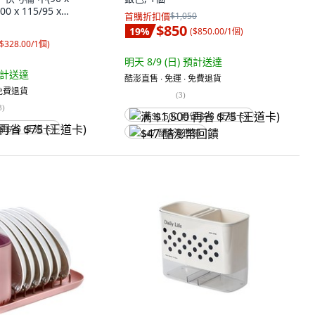
0 x 115/95 x
首購折扣價
$1,050
奶白色
$850
19
%
(
$850.00/1個
)
$328.00/1個
)
明天 8/9 (日)
預計送達
計送達
酷澎直售 ∙ 免運 ∙ 免費退貨
 免費退貨
(
3
)
3
)
满 $1,500 再省 $75 (王道卡)
省 $75 (王道卡)
$47 酷澎幣回饋