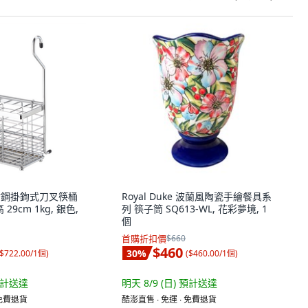
不鏽鋼掛鉤式刀叉筷桶
Royal Duke 波蘭風陶瓷手繪餐具系
 高 29cm 1kg, 銀色,
列 筷子筒 SQ613-WL, 花彩夢境, 1
個
首購折扣價
$660
$460
30
%
$722.00/1個
)
(
$460.00/1個
)
計送達
明天 8/9 (日)
預計送達
 免費退貨
酷澎直售 ∙ 免運 ∙ 免費退貨