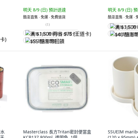
明天 8/9 (日)
預計送達
明天 8/9 (日)
預
酷澎直售 ∙ 免運 ∙ 免費退貨
酷澎直售 ∙ 免運 ∙
(
1
)
满 $1,500 再
满 $1,500 再省 $75 (王道卡)
$40 酷澎幣
$55 酷澎幣回饋
瀝水
Masterclass 長方Tritan密封便當盒
SSUEIM mar
、天
KCB137 800ml, 透明色, 1個
(120 x 95mm)