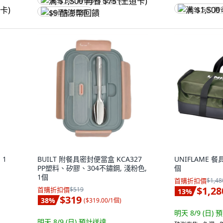
满 $1,500 再省 $75 (王道卡)
满 $1,500 再
$9 酷澎幣回饋
 1
BUILT 附餐具密封便當盒 KCA327
UNIFLAME 餐
PP塑料、矽膠、304不鏽鋼, 淺粉色,
個
1個
首購折扣價
$1,48
$1,28
首購折扣價
$519
13
%
$319
38
%
(
$319.00/1個
)
明天 8/9 (日)
預
明天 8/9 (日)
預計送達