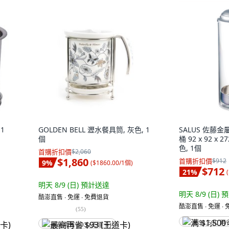
1
GOLDEN BELL 瀝水餐具筒, 灰色, 1
SALUS 佐藤
個
桶 92 x 92 x 
色, 1個
首購折扣價
$2,060
$1,860
首購折扣價
$912
9
%
(
$1860.00/1個
)
$712
21
%
(
明天 8/9 (日)
預計送達
明天 8/9 (日)
預
酷澎直售 ∙ 免運 ∙ 免費退貨
酷澎直售 ∙ 免運 ∙
(
55
)
满 $1,500 再
最高再省 $93 (王道卡)