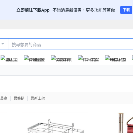
立即前往下載App
不錯過最新優惠、更多功能等著你！
下載
嬰幼兒
保健醫療
美妝保養
個人清潔
玩具休閒
格最高
最熱銷
最新上架