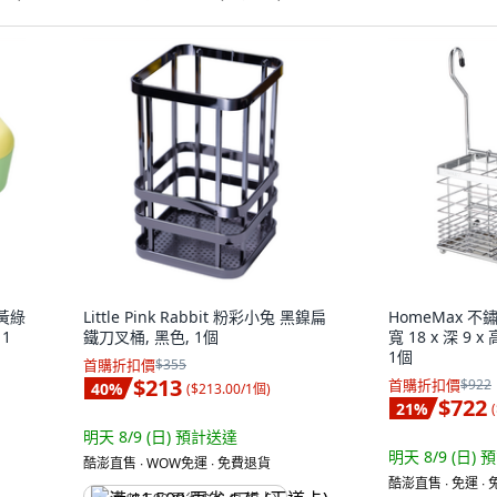
 黃綠
Little Pink Rabbit 粉彩小兔 黑鎳扁
HomeMax 
1
鐵刀叉桶, 黑色, 1個
寬 18 x 深 9 x
1個
首購折扣價
$355
$213
首購折扣價
$922
40
%
(
$213.00/1個
)
$722
21
%
(
明天 8/9 (日)
預計送達
明天 8/9 (日)
預
酷澎直售 ∙ WOW免運 ∙ 免費退貨
酷澎直售 ∙ 免運 ∙