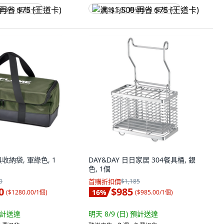
省 $75 (王道卡)
满 $1,500 再省 $75 (王道卡)
具收納袋, 軍綠色, 1
DAY&DAY 日日家居 304餐具桶, 銀
色, 1個
0
首購折扣價
$1,185
0
$985
16
%
(
$1280.00/1個
)
(
$985.00/1個
)
計送達
明天 8/9 (日)
預計送達