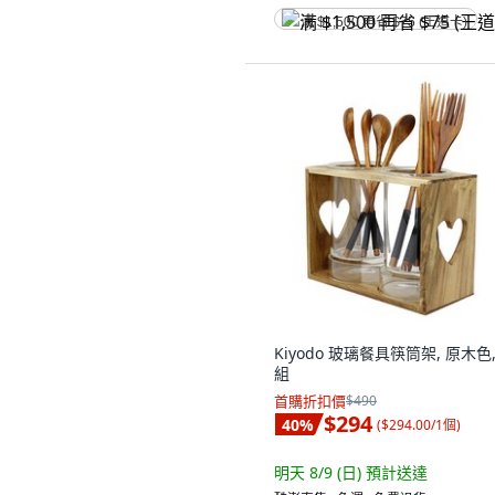
满 $1,500 再省 $75 (王道卡)
Kiyodo 玻璃餐具筷筒架, 原木色,
組
首購折扣價
$490
$294
40
%
(
$294.00/1個
)
明天 8/9 (日)
預計送達