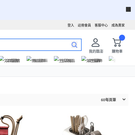
登入
註冊會員
客服中心
成為賣家
我的酷澎
購物車
文具圖書
食品飲料
生活用品
女性服飾
運動戶外
60
每頁筆