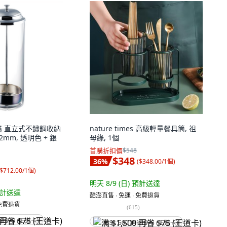
金屬 直立式不鏽鋼收納
nature times 高級輕量餐具筒, 祖
272mm, 透明色 + 銀
母綠, 1個
首購折扣價
$548
$348
36
%
(
$348.00/1個
)
$712.00/1個
)
明天 8/9 (日)
預計送達
計送達
酷澎直售 ∙ 免運 ∙ 免費退貨
 免費退貨
(
615
)
省 $75 (王道卡)
满 $1,500 再省 $75 (王道卡)