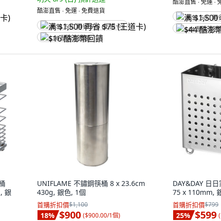
酷澎直售 ∙ 免運 ∙
酷澎直售 ∙ 免運 ∙ 免費退貨
满 $1,500 再
满 $1,500 再省 $75 (王道卡)
$44 酷澎幣
$16 酷澎幣回饋
桶
UNIFLAME 不鏽鋼筷桶 8 x 23.6cm
DAY&DAY 日日
g, 銀
430g, 銀色, 1個
75 x 110mm, 
首購折扣價
$1,100
首購折扣價
$799
$900
$599
18
%
25
%
(
$900.00/1個
)
(