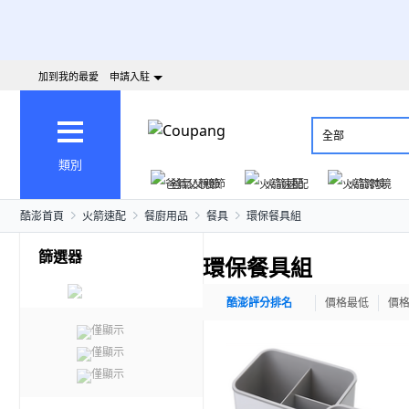
加到我的最愛
申請入駐
全部
類別
爸氣父親節
火箭速配
火箭跨境
酷澎首頁
火箭速配
餐廚用品
餐具
環保餐具組
篩選器
環保餐具組
酷澎評分排名
價格最低
價
僅顯示
僅顯示
僅顯示