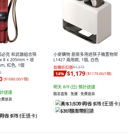
 雪諾必克 和武器組合筷
小麥購物 廚房多用途筷子桶置物架
 8 x 205mm + 收
L1427 兩用款, 1個, 白色
mm, 紅色, 1個
首購折扣價
$1,379
$1,179
0
14
%
(
$1179.00/1個
)
0
(
$1080.00/1個
)
明天 8/9 (日)
預計送達
計送達
酷澎直售 ∙ 免運 ∙ 免費退貨
 免費退貨
满 $1,500 再省 $75 (王道卡)
$36 酷澎幣回饋
省 $75 (王道卡)