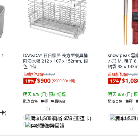
 1
DAY&DAY 日日家居 長方型餐具桶
snow peak
附滴水盤 212 x 107 x 152mm, 銀
方形 M, 筷子 8 x
色, 1個
納袋 38 x 143
首購折扣價
$1,100
首購折扣價
$1,28
$900
$1,08
18
%
15
%
(
$900.00/1個
)
明天 8/9 (日)
預計送達
明天 8/9 (日)
預
酷澎直售 ∙ 免運 ∙ 免費退貨
酷澎直售 ∙ 免運 ∙
(
2
)
(
1
)
满 $1,500 再省 $75 (王道卡)
满 $1,500 再
$48 酷澎幣回饋