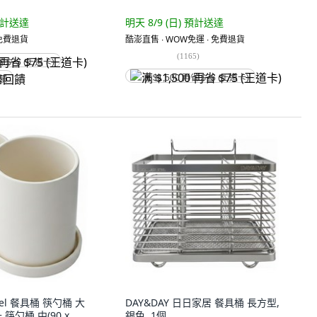
計送達
明天 8/9 (日)
預計送達
 免費退貨
酷澎直售 ∙ WOW免運 ∙ 免費退貨
(
1165
)
省 $75 (王道卡)
满 $1,500 再省 $75 (王道卡)
回饋
ibel 餐具桶 筷勺桶 大
DAY&DAY 日日家居 餐具桶 長方型,
 + 筷勺桶 中(90 x
銀色, 1個