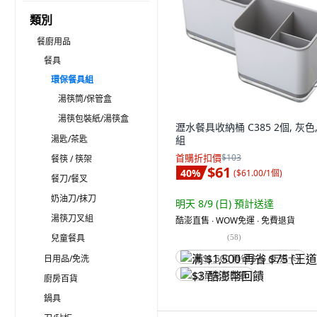
類別
餐廚用品
餐具
環保餐具組
湯筷筒/保管盒
湯筷包裝紙/湯筷盒
瀝水餐具收納桶 C385 2個, 灰色,
湯匙/茶匙
組
首購折扣價
$103
餐筷 / 筷架
$61
40
%
(
$61.00/1個
)
餐刀/餐叉
奶油刀/抹刀
明天 8/9 (日)
預計送達
湯筷刀叉組
酷澎直售 ∙ WOW免運 ∙ 免費退貨
兒童餐具
(
58
)
日用品/免洗
满 $1,500 再省 $75 (王道卡)
$3 酷澎幣回饋
廚房百貨
鍋具