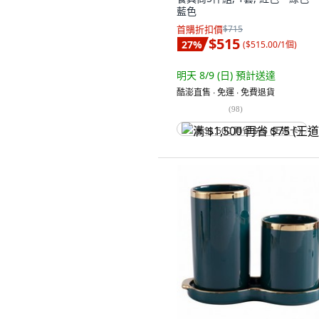
藍色
首購折扣價
$715
$515
27
%
(
$515.00/1個
)
明天 8/9 (日)
預計送達
酷澎直售 ∙ 免運 ∙ 免費退貨
(
98
)
满 $1,500 再省 $75 (王道卡)