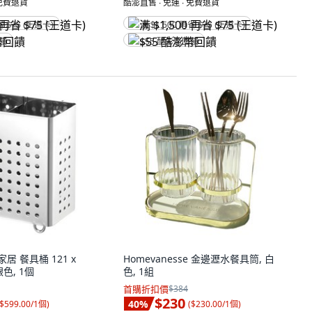
 免費退貨
酷澎直售 ∙ 免運 ∙ 免費退貨
省 $75 (王道卡)
满 $1,500 再省 $75 (王道卡)
回饋
$55 酷澎幣回饋
家居 餐具桶 121 x
Homevanesse 金邊瀝水餐具筒, 白
銀色, 1個
色, 1組
首購折扣價
$384
$230
40
%
$599.00/1個
)
(
$230.00/1個
)