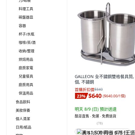
刀/砧板
料理工具
碗盤器皿
容器
杯子/水瓶
咖啡/茶/酒
收納/整理
烘焙用品
廚房家電
GALLEON 全不鏽鋼雙格餐具筒, 
兒童餐具
個, 不鏽鋼
廚房用具
首購折扣價
$840
保溫用品
$640
23
%
(
$640.00/1個
)
食品飲料
明天 8/9 (日)
預計送達
美妝保養
酷澎直售 ∙ 免運 ∙ 免費退貨
個人清潔
(
78
)
日用/紙品
满 $1,500 再省 $75 (王道卡)