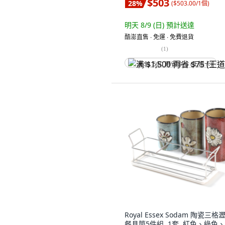
$503
28
%
(
$503.00/1個
)
明天 8/9 (日)
預計送達
酷澎直售 ∙ 免運 ∙ 免費退貨
(
1
)
满 $1,500 再省 $75 (王道卡)
Royal Essex Sodam 陶瓷三格
餐具筒5件組, 1套, 紅色、綠色