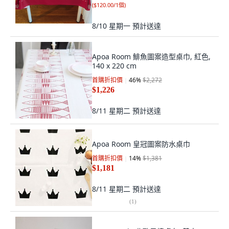
(
$120.00/1個
)
8/10 星期一
預計送達
Apoa Room 鯡魚圖案造型桌巾, 紅色,
140 x 220 cm
首購折扣價
46
%
$2,272
$1,226
8/11 星期二
預計送達
Apoa Room 皇冠圖案防水桌巾
首購折扣價
14
%
$1,381
$1,181
8/11 星期二
預計送達
(
1
)