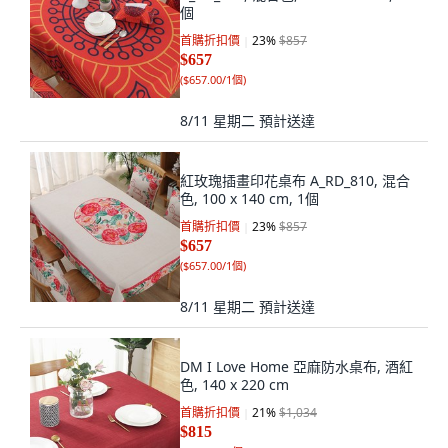
個
首購折扣價
23
%
$857
$657
(
$657.00/1個
)
8/11 星期二
預計送達
紅玫瑰插畫印花桌布 A_RD_810, 混合
色, 100 x 140 cm, 1個
首購折扣價
23
%
$857
$657
(
$657.00/1個
)
8/11 星期二
預計送達
DM I Love Home 亞麻防水桌布, 酒紅
色, 140 x 220 cm
首購折扣價
21
%
$1,034
$815