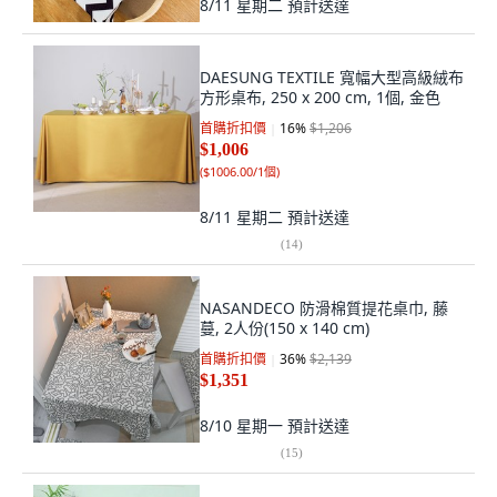
8/11 星期二
預計送達
DAESUNG TEXTILE 寬幅大型高級絨布
方形桌布, 250 x 200 cm, 1個, 金色
首購折扣價
16
%
$1,206
$1,006
(
$1006.00/1個
)
8/11 星期二
預計送達
(
14
)
NASANDECO 防滑棉質提花桌巾, 藤
蔓, 2人份(150 x 140 cm)
首購折扣價
36
%
$2,139
$1,351
8/10 星期一
預計送達
(
15
)