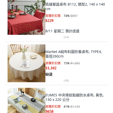
高級聖誕桌布 B112, 類型2, 140 x 140
cm
首購折扣價
74
%
$897
$229
8/11 星期二
預計送達
(
14
)
Market A純布料圓形餐桌布, TYPE4,
直徑260cm
首購折扣價
15
%
$1,302
$1,102
缺貨
(
18
)
EUMES 中央條紋點綴防水桌布, 黃色,
130 x 220 公分
首購折扣價
41
%
$1,125
$658