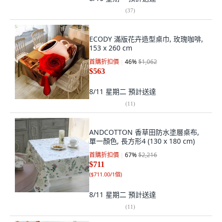
(
37
)
ECODY 滿版花卉造型桌巾, 玫瑰咖啡,
153 x 260 cm
首購折扣價
46
%
$1,062
$563
8/11 星期二
預計送達
(
11
)
ANDCOTTON 香草田防水塗層桌布,
單一顏色, 長方形4 (130 x 180 cm)
首購折扣價
67
%
$2,216
$711
(
$711.00/1個
)
8/11 星期二
預計送達
(
11
)