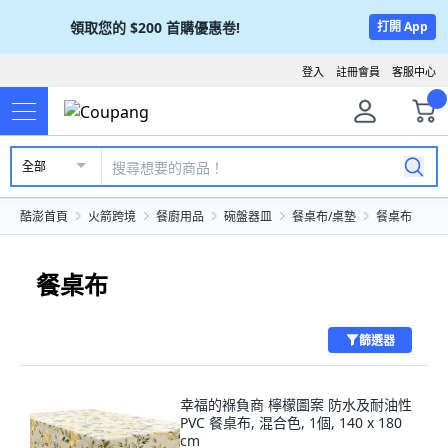
領取您的
$200
首購優惠卷!
打開 App
登入
註冊會員
客服中心
全部
酷澎首頁
火箭跨境
餐廚用品
碗盤器皿
餐桌布/桌墊
餐桌布
餐桌布
篩選器
幸福的褓負商 檸檬圖案 防水及耐油性
PVC 餐桌布, 混合色, 1個, 140 x 180
cm