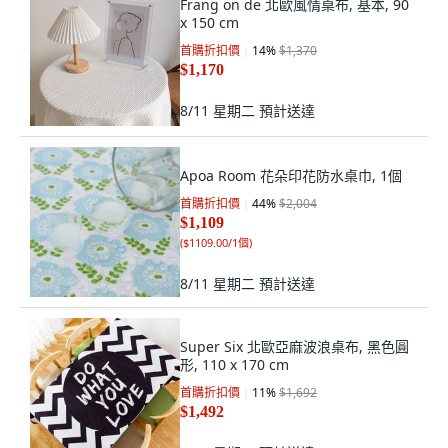
Frang on de 北歐風情桌布, 基本, 90
x 150 cm
首購折扣價
14
%
$1,370
$1,170
8/11 星期二
預計送達
Apoa Room 花朵印花防水桌巾, 1個
首購折扣價
44
%
$2,004
$1,109
(
$1109.00/1個
)
8/11 星期二
預計送達
Super Six 北歐亞麻波浪桌布, 黑色圓
形, 110 x 170 cm
首購折扣價
11
%
$1,692
$1,492