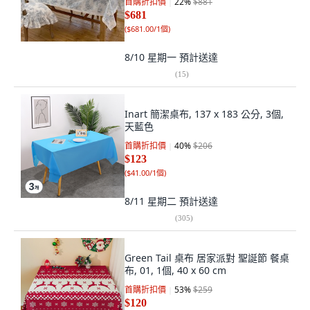
首購折扣價
22
%
$881
$681
(
$681.00/1個
)
8/10 星期一
預計送達
(
15
)
Inart 簡潔桌布, 137 x 183 公分, 3個,
天藍色
首購折扣價
40
%
$206
$123
(
$41.00/1個
)
8/11 星期二
預計送達
(
305
)
Green Tail 桌布 居家派對 聖誕節 餐桌
布, 01, 1個, 40 x 60 cm
首購折扣價
53
%
$259
$120