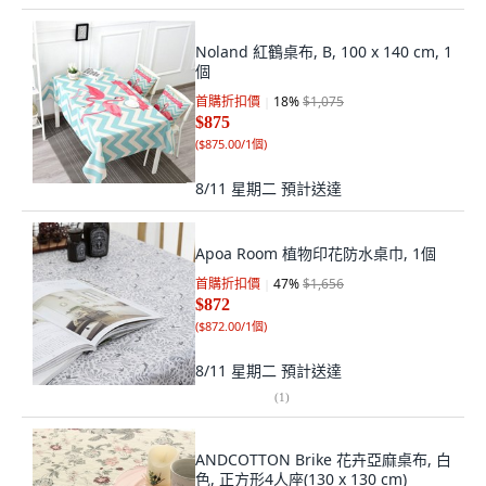
Noland 紅鶴桌布, B, 100 x 140 cm, 1
個
首購折扣價
18
%
$1,075
$875
(
$875.00/1個
)
8/11 星期二
預計送達
Apoa Room 植物印花防水桌巾, 1個
首購折扣價
47
%
$1,656
$872
(
$872.00/1個
)
8/11 星期二
預計送達
(
1
)
ANDCOTTON Brike 花卉亞麻桌布, 白
色, 正方形4人座(130 x 130 cm)