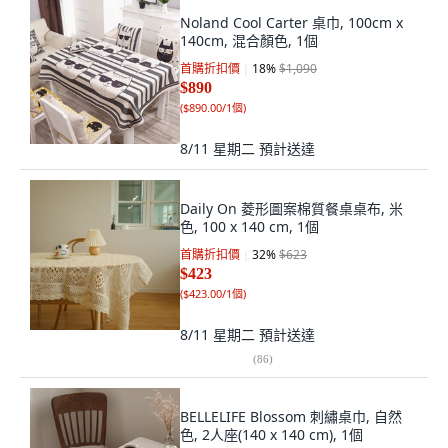
Noland Cool Carter 桌巾, 100cm x
140cm, 混合顏色, 1個
首購折扣價
18
%
$1,090
$890
(
$890.00/1個
)
8/11 星期二
預計送達
Daily On 菱形圖案棉質餐桌桌布, 米
色, 100 x 140 cm, 1個
首購折扣價
32
%
$623
$423
(
$423.00/1個
)
8/11 星期二
預計送達
(
86
)
BELLELIFE Blossom 刺繡桌巾, 自然
色, 2人座(140 x 140 cm), 1個