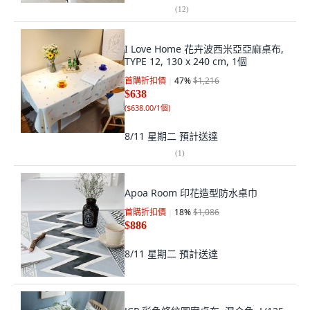
(
12
)
I Love Home 花卉波西米亞亞麻桌布,
TYPE 12, 130 x 240 cm, 1個
首購折扣價
47
%
$1,216
$638
(
$638.00/1個
)
8/11 星期二
預計送達
(
1
)
Apoa Room 印花造型防水桌巾
首購折扣價
18
%
$1,086
$886
8/11 星期二
預計送達