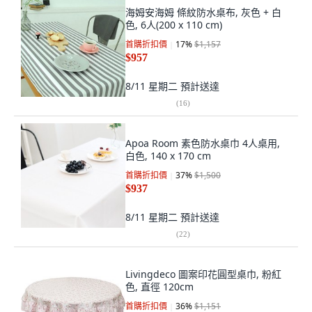
海姆安海姆 條紋防水桌布, 灰色 + 白
色, 6人(200 x 110 cm)
首購折扣價
17
%
$1,157
$957
8/11 星期二
預計送達
(
16
)
Apoa Room 素色防水桌巾 4人桌用,
白色, 140 x 170 cm
首購折扣價
37
%
$1,500
$937
8/11 星期二
預計送達
(
22
)
Livingdeco 圖案印花圓型桌巾, 粉紅
色, 直徑 120cm
首購折扣價
36
%
$1,151