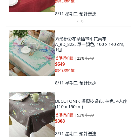
(
$815.00/1個
)
8/11 星期二
預計送達
(
51
)
方形粉彩花朵插畫印花桌布
A_RD_822, 單一顏色, 100 x 140 cm,
1個
首購折扣價
23
%
$849
$649
(
$649.00/1個
)
8/11 星期二
預計送達
DECOTONIK 檸檬枝桌布, 棕色, 4人座
(110 x 150cm)
首購折扣價
53
%
$799
$368
8/11 星期二
預計送達