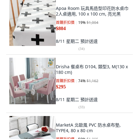
Apoa Room 玩具馬造型印花防水桌巾
2人桌適用, 100 x 100 cm, 亮光黑
首購折扣價
19
%
$1,004
$804
8/11 星期二
預計送達
(
34
)
Drisha 餐桌布 D104, 類型3, M(130 x
180 cm)
首購折扣價
74
%
$1,162
$295
8/11 星期二
預計送達
(
33
)
MarketA 北歐風 PVC 防水桌布墊,
TYPE4, 80 x 80 cm