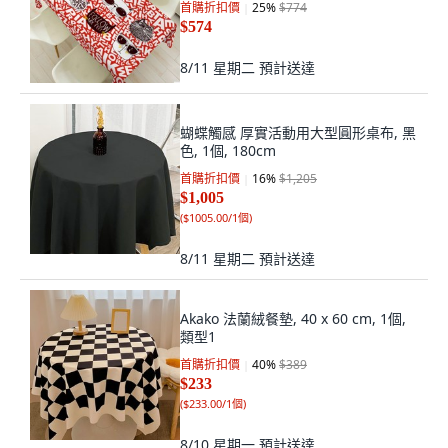
首購折扣價
25
%
$774
$574
8/11 星期二
預計送達
蝴蝶觸感 厚實活動用大型圓形桌布, 黑
色, 1個, 180cm
首購折扣價
16
%
$1,205
$1,005
(
$1005.00/1個
)
8/11 星期二
預計送達
Akako 法蘭絨餐墊, 40 x 60 cm, 1個,
類型1
首購折扣價
40
%
$389
$233
(
$233.00/1個
)
8/10 星期一
預計送達