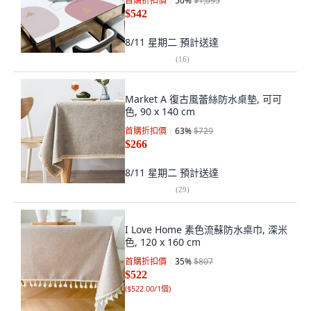
首購折扣價
50
%
$1,095
$542
8/11 星期二
預計送達
(
16
)
Market A 復古風蕾絲防水桌墊, 可可
色, 90 x 140 cm
首購折扣價
63
%
$729
$266
8/11 星期二
預計送達
(
29
)
I Love Home 素色流蘇防水桌巾, 深米
色, 120 x 160 cm
首購折扣價
35
%
$807
$522
(
$522.00/1個
)