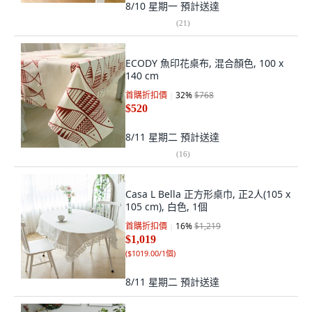
8/10 星期一
預計送達
(
21
)
ECODY 魚印花桌布, 混合顏色, 100 x
140 cm
首購折扣價
32
%
$768
$520
8/11 星期二
預計送達
(
16
)
Casa L Bella 正方形桌巾, 正2人(105 x
105 cm), 白色, 1個
首購折扣價
16
%
$1,219
$1,019
(
$1019.00/1個
)
8/11 星期二
預計送達