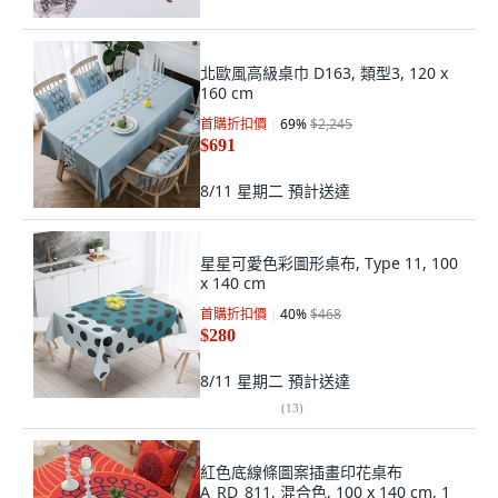
北歐風高級桌巾 D163, 類型3, 120 x
160 cm
首購折扣價
69
%
$2,245
$691
8/11 星期二
預計送達
星星可愛色彩圖形桌布, Type 11, 100
x 140 cm
首購折扣價
40
%
$468
$280
8/11 星期二
預計送達
(
13
)
紅色底線條圖案插畫印花桌布
A_RD_811, 混合色, 100 x 140 cm, 1