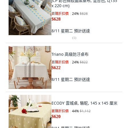
JCP 彩色條紋圖案桌布, 混合色, L(135
x 220 cm)
首購折扣價
24
%
$828
$628
8/11 星期二
預計送達
(
1
)
Triano 高級防汙桌布
首購折扣價
24
%
$822
$622
8/11 星期二
預計送達
ECODY 雲城桌, 駱駝, 145 x 145 厘米
首購折扣價
44
%
$1,112
$620