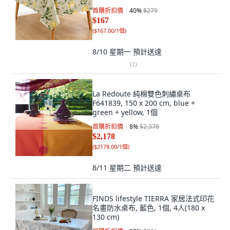
首購折扣價
40
%
$279
$167
(
$167.00/1個
)
8/10 星期一
預計送達
(
2
)
La Redoute 純棉雙色刺繡桌布
F641839, 150 x 200 cm, blue +
green + yellow, 1個
首購折扣價
8
%
$2,378
$2,178
(
$2178.00/1個
)
8/11 星期二
預計送達
FINDS lifestyle TIERRA 家居法式印花
名畫防水桌布, 藍色, 1個, 4人(180 x
130 cm)