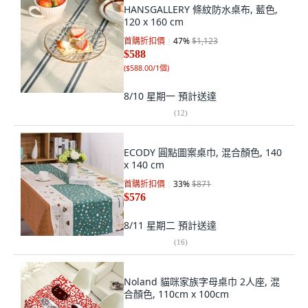
HANSGALLERY 條紋防水桌布, 藍色,
120 x 160 cm
首購折扣價
47
%
$1,123
$588
(
$588.00/1個
)
8/10 星期一
預計送達
(
12
)
ECODY 圓點圖案桌巾, 混合顏色, 140
x 140 cm
首購折扣價
33
%
$871
$576
8/11 星期二
預計送達
(
16
)
Noland 貓咪家族字母桌巾 2人座, 混
合顏色, 110cm x 100cm