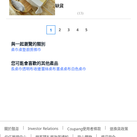
缺貨
(
13
)
2
3
4
5
1
與一起瀏覽的類別
桌巾
桌墊
廚房擦巾
您可能會喜歡的其他產品
長桌巾
透明布
收邊
蕾絲桌布
書桌桌布
白色桌巾
Investor Relations
關於酷澎
Coupang使用者條款
退換貨政策