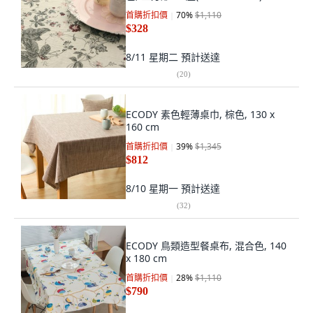
首購折扣價
70
%
$1,110
$328
8/11 星期二
預計送達
(
20
)
ECODY 素色輕薄桌巾, 棕色, 130 x
160 cm
首購折扣價
39
%
$1,345
$812
8/10 星期一
預計送達
(
32
)
ECODY 鳥類造型餐桌布, 混合色, 140
x 180 cm
首購折扣價
28
%
$1,110
$790