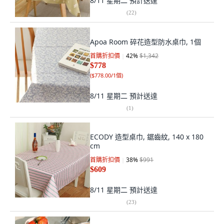
8/11 星期二
預計送達
(
22
)
Apoa Room 碎花造型防水桌巾, 1個
首購折扣價
42
%
$1,342
$778
(
$778.00/1個
)
8/11 星期二
預計送達
(
1
)
ECODY 造型桌巾, 鋸齒紋, 140 x 180
cm
首購折扣價
38
%
$991
$609
8/11 星期二
預計送達
(
23
)