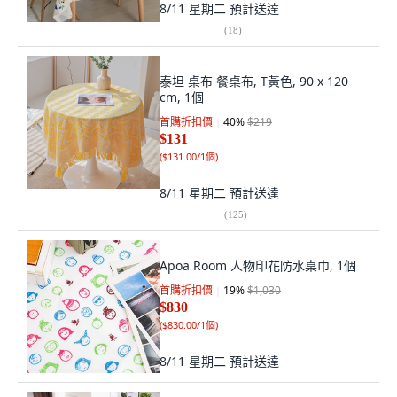
8/11 星期二
預計送達
(
18
)
泰坦 桌布 餐桌布, T黃色, 90 x 120
cm, 1個
首購折扣價
40
%
$219
$131
(
$131.00/1個
)
8/11 星期二
預計送達
(
125
)
Apoa Room 人物印花防水桌巾, 1個
首購折扣價
19
%
$1,030
$830
(
$830.00/1個
)
8/11 星期二
預計送達