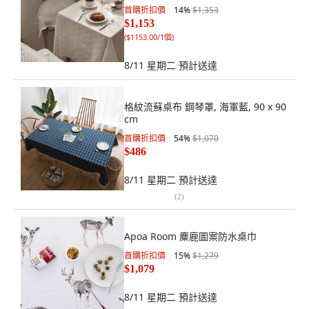
首購折扣價
14
%
$1,353
$1,153
(
$1153.00/1個
)
8/11 星期二
預計送達
格紋流蘇桌布 鋼琴罩, 海軍藍, 90 x 90
cm
首購折扣價
54
%
$1,070
$486
8/11 星期二
預計送達
(
2
)
Apoa Room 麋鹿圖案防水桌巾
首購折扣價
15
%
$1,279
$1,079
8/11 星期二
預計送達