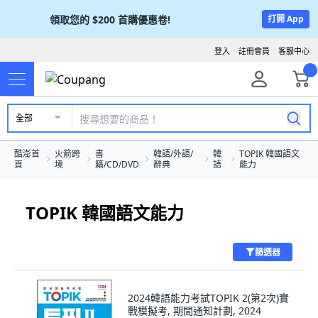
領取您的
$200
首購優惠卷!
打開 App
登入
註冊會員
客服中心
全部
酷澎首
火箭跨
書
韓語/外語/
韓
TOPIK 韓國語文
頁
境
籍/CD/DVD
辭典
語
能力
TOPIK 韓國語文能力
篩選器
2024韓語能力考試TOPIK 2(第2次)實
戰模擬考, 期間通知計劃, 2024