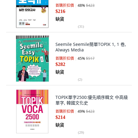
首購折扣價
48
%
$423
$216
缺貨
(
31
)
Seemile Seemile簡單TOPIK 1, 1 卷,
Always Media
首購折扣價
45
%
$517
$282
缺貨
(
2
)
TOPIK單字2500:優先順序韓文 中高級
單字, 韓國文化史
首購折扣價
49
%
$423
$214
缺貨
(
29
)