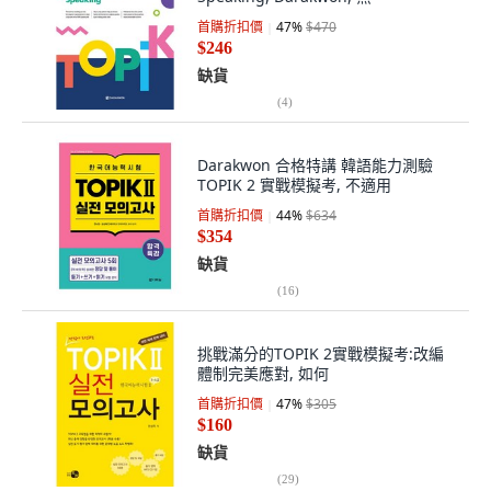
首購折扣價
47
%
$470
$246
缺貨
(
4
)
Darakwon 合格特講 韓語能力測驗
TOPIK 2 實戰模擬考, 不適用
首購折扣價
44
%
$634
$354
缺貨
(
16
)
挑戰滿分的TOPIK 2實戰模擬考:改編
體制完美應對, 如何
首購折扣價
47
%
$305
$160
缺貨
(
29
)