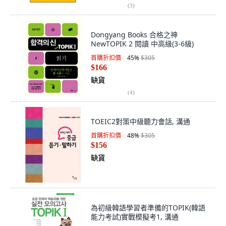
(
3
)
Dongyang Books 合格之神
NewTOPIK 2 閱讀 中高級(3-6級)
首購折扣價
45
%
$305
$166
缺貨
(
4
)
TOEIC2對策中級聽力會話, 溝通
首購折扣價
48
%
$305
$156
缺貨
為初級韓語學習者準備的TOPIK(韓語
能力考試)實戰模擬考1, 溝通