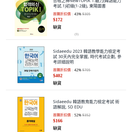
合格之神NewTOPIK 1:聽力(韓語能力
考試.1)初級(1-2級), 東陽圖書
首購折扣價
43
%
$305
$172
缺貨
(
9
)
Sidaeedu 2023 韓語教學能力檢定考
試 30天內完全掌握, 時代考試企劃, 參
考詳細說明
首購折扣價
42
%
$705
$402
缺貨
Sidaeedu 韓語教育能力檢定考試 術
語解說, SD EDU
首購折扣價
52
%
$352
$166
缺貨