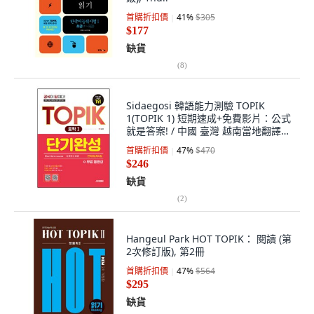
首購折扣價
41
%
$305
$177
缺貨
(
8
)
Sidaegosi 韓語能力測驗 TOPIK
1(TOPIK 1) 短期速成+免費影片：公式
就是答案! / 中國 臺灣 越南當地翻譯出
版 / 口說評量題型.zip, 1
首購折扣價
47
%
$470
$246
缺貨
(
2
)
Hangeul Park HOT TOPIK： 閱讀 (第
2次修訂版), 第2冊
首購折扣價
47
%
$564
$295
缺貨