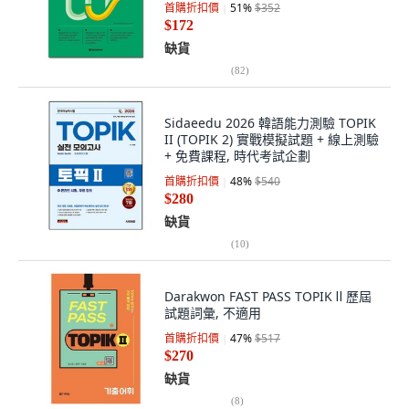
首購折扣價
51
%
$352
$172
缺貨
(
82
)
Sidaeedu 2026 韓語能力測驗 TOPIK
II (TOPIK 2) 實戰模擬試題 + 線上測驗
+ 免費課程, 時代考試企劃
首購折扣價
48
%
$540
$280
缺貨
(
10
)
Darakwon FAST PASS TOPIK Ⅱ 歷屆
試題詞彙, 不適用
首購折扣價
47
%
$517
$270
缺貨
(
8
)