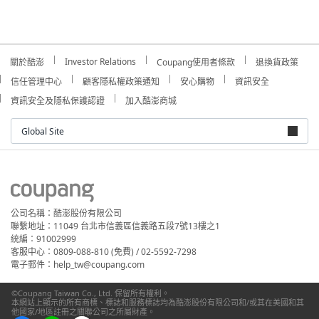
Investor Relations
關於酷澎
Coupang使用者條款
退換貨政策
信任管理中心
顧客隱私權政策通知
安心購物
資訊安全
資訊安全及隱私保護認證
加入酷澎商城
Global Site
公司名稱：酷澎股份有限公司
聯繫地址：11049 台北市信義區信義路五段7號13樓之1
統編：91002999
客服中心：0809-088-810 (免費) / 02-5592-7298
電子郵件：help_tw@coupang.com
©Coupang Taiwan Co., Ltd. 保留所有權利。
本網站上顯示的所有商標、標誌和服務標誌均為酷澎股份有限公司和/或其在美國和其
他國家/地區註冊之關聯公司之所屬財產。