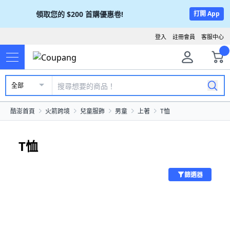
領取您的
$200
首購優惠卷!
打開 App
登入
註冊會員
客服中心
全部
酷澎首頁
火箭跨境
兒童服飾
男童
上著
T恤
T恤
篩選器