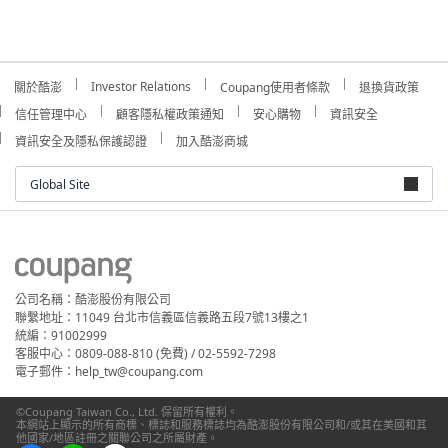
Investor Relations
關於酷澎
Coupang使用者條款
退換貨政策
信任管理中心
顧客隱私權政策通知
安心購物
資訊安全
資訊安全及隱私保護認證
加入酷澎商城
Global Site
公司名稱：酷澎股份有限公司
聯繫地址：11049 台北市信義區信義路五段7號13樓之1
統編：91002999
客服中心：0809-088-810 (免費) / 02-5592-7298
電子郵件：help_tw@coupang.com
©Coupang Taiwan Co., Ltd. 保留所有權利。
本網站上顯示的所有商標、標誌和服務標誌均為酷澎股份有限公司和/或其在美國和其
他國家/地區註冊之關聯公司之所屬財產。