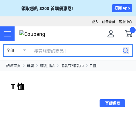
領取您的
$200
首購優惠卷!
打開 App
登入
註冊會員
客服中心
全部
酷澎首頁
母嬰
哺乳用品
哺乳衣/哺乳巾
T 恤
T 恤
篩選器