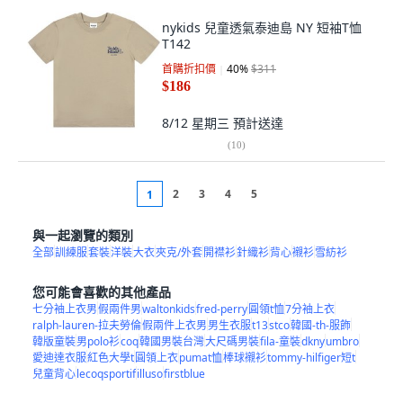
nykids 兒童透氣泰迪島 NY 短袖T恤
T142
首購折扣價
40
%
$311
$186
8/12 星期三
預計送達
(
10
)
2
3
4
5
1
與一起瀏覽的類別
全部
訓練服
套裝
洋裝
大衣
夾克/外套
開襟衫
針織衫
背心
襯衫
雪紡衫
您可能會喜歡的其他產品
七分袖上衣男
假兩件男
waltonkids
fred-perry
圓領t恤
7分袖上衣
ralph-lauren-拉夫勞倫
假兩件上衣男
男生衣服
t13
stco
韓國-th-服飾
韓版童裝
男polo衫
coq
韓國男裝台灣
大尺碼男裝
fila-童裝
dkny
umbro
愛迪達衣服
紅色大學t
圓領上衣
pumat恤
棒球襯衫
tommy-hilfiger短t
兒童背心
lecoqsportif
illuso
firstblue