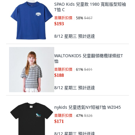
SPAO Kids 兒童款 1980 寬鬆版型短袖
T恤 C
首購折扣價
58
%
$467
$193
8/12 星期三
預計送達
WALTONKIDS 兒童翻領橄欖球條紋T
恤
首購折扣價
61
%
$491
$188
8/12 星期三
預計送達
nykids 兒童透氣NY短袖T恤 WZ045
首購折扣價
47
%
$326
$171
8/12 星期三
預計送達