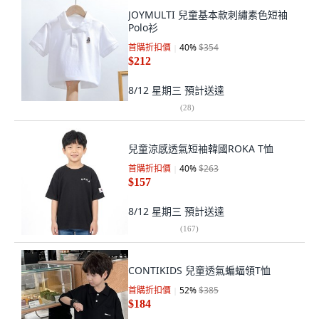
JOYMULTI 兒童基本款刺繡素色短袖
Polo衫
首購折扣價
40
%
$354
$212
8/12 星期三
預計送達
(
28
)
兒童涼感透氣短袖韓國ROKA T恤
首購折扣價
40
%
$263
$157
8/12 星期三
預計送達
(
167
)
CONTIKIDS 兒童透氣蝙蝠領T恤
首購折扣價
52
%
$385
$184