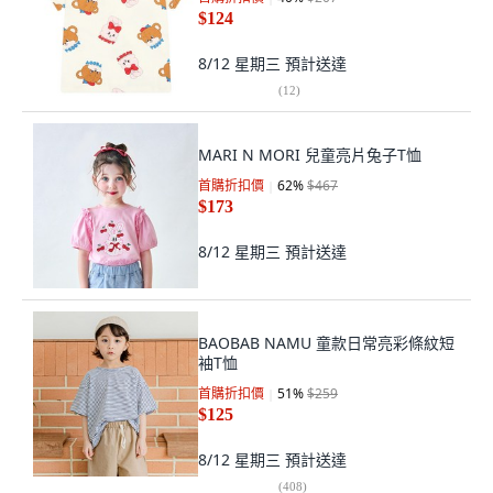
$124
8/12 星期三
預計送達
(
12
)
MARI N MORI 兒童亮片兔子T恤
首購折扣價
62
%
$467
$173
8/12 星期三
預計送達
BAOBAB NAMU 童款日常亮彩條紋短
袖T恤
首購折扣價
51
%
$259
$125
8/12 星期三
預計送達
(
408
)