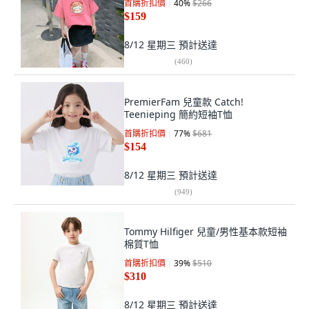
首購折扣價
40
%
$266
$159
8/12 星期三
預計送達
(
460
)
PremierFam 兒童款 Catch!
Teenieping 簡約短袖T恤
首購折扣價
77
%
$681
$154
8/12 星期三
預計送達
(
949
)
Tommy Hilfiger 兒童/男性基本款短袖
棉質T恤
首購折扣價
39
%
$510
$310
8/12 星期三
預計送達