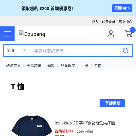
領取您的
$200
首購優惠卷!
打開 App
登入
註冊會員
客服中心
全部
酷澎首頁
火箭跨境
母嬰
兒童服飾
上著
T 恤
T 恤
篩選器
leviskids 3D字母寬鬆版短袖T恤
首購折扣價
56
%
$822