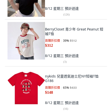
8/12 星期三
預計送達
(
126
)
BerryCloset 青少年 Great Peanut 短
袖T恤
首購折扣價
39
%
$512
$312
8/12 星期三
預計送達
(
3
)
nykids 兒童透氣迪士尼NY短袖T恤
G186
首購折扣價
65
%
$433
$148
8/12 星期三
預計送達
(
16
)