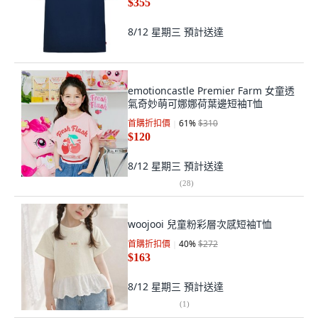
$355
8/12 星期三
預計送達
emotioncastle Premier Farm 女童透
氣奇妙萌可娜娜荷葉邊短袖T恤
首購折扣價
61
%
$310
$120
8/12 星期三
預計送達
(
28
)
woojooi 兒童粉彩層次感短袖T恤
首購折扣價
40
%
$272
$163
8/12 星期三
預計送達
(
1
)