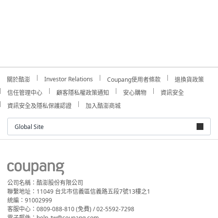
Investor Relations
關於酷澎
Coupang使用者條款
退換貨政策
信任管理中心
顧客隱私權政策通知
安心購物
資訊安全
資訊安全及隱私保護認證
加入酷澎商城
Global Site
公司名稱：酷澎股份有限公司
聯繫地址：11049 台北市信義區信義路五段7號13樓之1
統編：91002999
客服中心：0809-088-810 (免費) / 02-5592-7298
電子郵件：help_tw@coupang.com