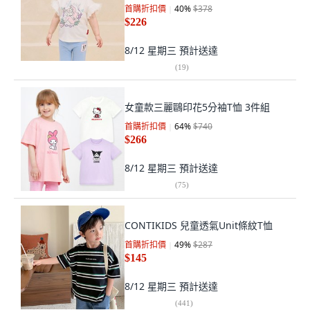
首購折扣價
40
%
$378
$226
8/12 星期三
預計送達
(
19
)
女童款三麗鷗印花5分袖T恤 3件組
首購折扣價
64
%
$740
$266
8/12 星期三
預計送達
(
75
)
CONTIKIDS 兒童透氣Unit條紋T恤
首購折扣價
49
%
$287
$145
8/12 星期三
預計送達
(
441
)