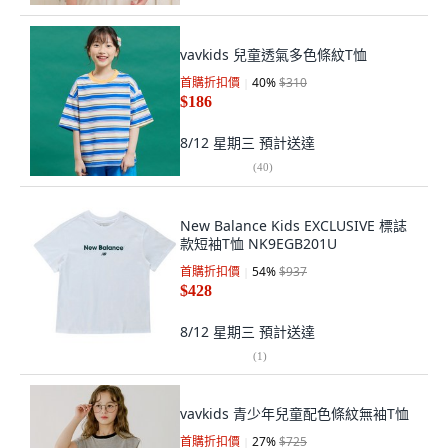
vavkids 兒童透氣多色條紋T恤
首購折扣價
40
%
$310
$186
8/12 星期三
預計送達
(
40
)
New Balance Kids EXCLUSIVE 標誌
款短袖T恤 NK9EGB201U
首購折扣價
54
%
$937
$428
8/12 星期三
預計送達
(
1
)
vavkids 青少年兒童配色條紋無袖T恤
首購折扣價
27
%
$725