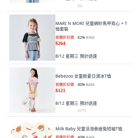
(
1
)
MARI N MORI 兒童網紗馬甲背心 + T
恤套裝
首購折扣價
62
%
$702
$264
8/12 星期三
預計送達
Bebezoo 女童款夏日滑冰T恤
首購折扣價
40
%
$202
$121
8/12 星期三
預計送達
(
177
)
Milk Baby 兒童活潑泰迪兔短袖T恤
首購折扣價
40
%
$207