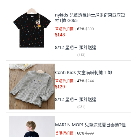
nykids 兒童透氣迪士尼米奇東亞旗短
袖T恤 G065
首購折扣價
62
%
$399
$148
8/12 星期三
預計送達
(
443
)
Conti Kids 女童喵喵刺繡 T 卹
首購折扣價
47
%
$244
$129
8/12 星期三
預計送達
(
931
)
MARI N MORI 兒童涼感夏日泰迪T恤
首購折扣價
60
%
$397