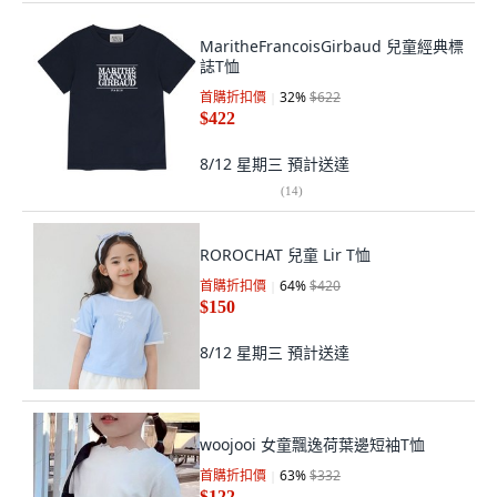
MaritheFrancoisGirbaud 兒童經典標
誌T恤
首購折扣價
32
%
$622
$422
8/12 星期三
預計送達
(
14
)
ROROCHAT 兒童 Lir T恤
首購折扣價
64
%
$420
$150
8/12 星期三
預計送達
woojooi 女童飄逸荷葉邊短袖T恤
首購折扣價
63
%
$332
$122