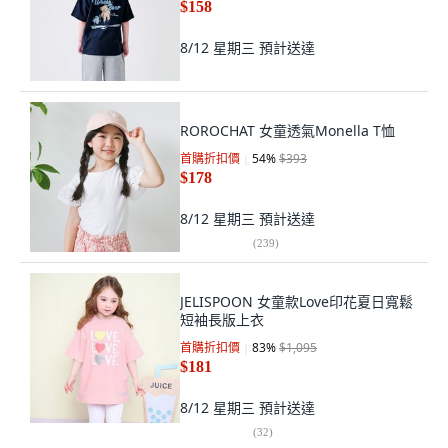
$158
8/12 星期三
預計送達
ROROCHAT 女童透氣Monella T恤
首購折扣價
54
%
$393
$178
8/12 星期三
預計送達
(
239
)
JELISPOON 女童款Love印花夏日寬鬆
短袖長版上衣
首購折扣價
83
%
$1,095
$181
8/12 星期三
預計送達
(
32
)