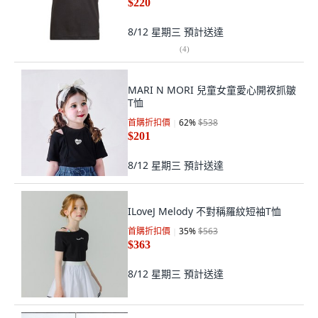
$220
8/12 星期三
預計送達
(
4
)
MARI N MORI 兒童女童愛心開衩抓皺
T恤
首購折扣價
62
%
$538
$201
8/12 星期三
預計送達
ILoveJ Melody 不對稱羅紋短袖T恤
首購折扣價
35
%
$563
$363
8/12 星期三
預計送達