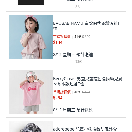
(
11
)
BAOBAB NAMU 童款開岔寬鬆短袖T
恤
首購折扣價
41
%
$229
$134
8/12 星期三
預計送達
(
639
)
BerryCloset 男童兒童撞色混搭幼兒夏
季基本款短袖T恤
首購折扣價
40
%
$424
$254
8/12 星期三
預計送達
adorebebe 兒童小熊格紋防風外套