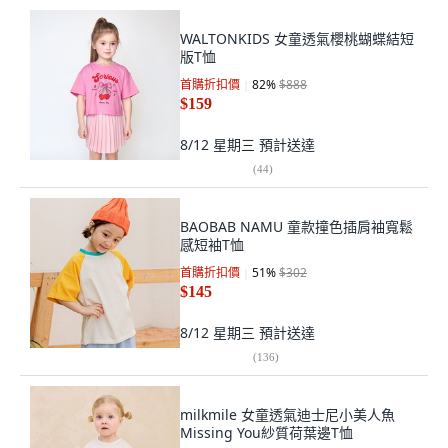
WALTONKIDS 女童透氣櫻桃蝴蝶結短
版T恤
首購折扣價
82
%
$888
$159
8/12 星期三
預計送達
(
44
)
BAOBAB NAMU 童款撞色插肩袖寬鬆
感短袖T恤
首購折扣價
51
%
$302
$145
8/12 星期三
預計送達
(
136
)
milkmile 女童透氣迪士尼小美人魚
Missing You紗質荷葉邊T恤