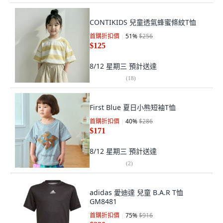
CONTIKIDS 兒童透氣蜂蜜條紋T恤
首購折扣價
51
%
$256
$125
8/12 星期三
預計送達
(
18
)
First Blue 夏日小熊短袖T恤
首購折扣價
40
%
$286
$171
8/12 星期三
預計送達
(
2
)
adidas 愛迪達 兒童 B.A.R T恤
GM8481
首購折扣價
75
%
$916