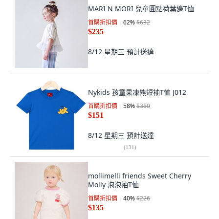
MARI N MORI 兒童圓點荷葉邊T恤
首購折扣價
62
%
$632
$235
8/12 星期三
預計送達
Nykids 孩童果凍熊短袖T恤 J012
首購折扣價
58
%
$360
$151
8/12 星期三
預計送達
(
131
)
mollimelli friends Sweet Cherry
Molly 泡泡袖T恤
首購折扣價
40
%
$226
$135