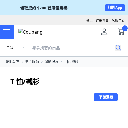
領取您的
$200
首購優惠卷!
打開 App
登入
註冊會員
客服中心
全部
酷澎首頁
男性服飾
運動服裝
T 恤/襯衫
T 恤/襯衫
篩選器