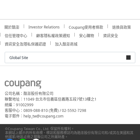
Investor Relations
關於酷澎
Coupang使用者條款
退換貨政策
信任管理中心
顧客隱私權政策通知
安心購物
資訊安全
資訊安全及隱私保護認證
加入酷澎商城
Global Site
公司名稱：酷澎股份有限公司
聯繫地址：11049 台北市信義區信義路五段7號13樓之1
統編：91002999
客服中心：0809-088-810 (免費) / 02-5592-7298
電子郵件：help_tw@coupang.com
©Coupang Taiwan Co., Ltd. 保留所有權利。
本網站上顯示的所有商標、標誌和服務標誌均為酷澎股份有限公司和/或其在美國和其
他國家/地區註冊之關聯公司之所屬財產。