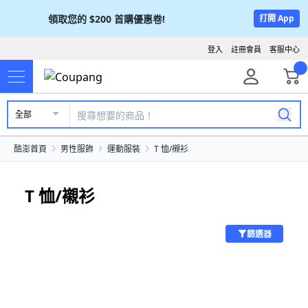
領取您的
$200
首購優惠卷!
打開 App
登入
註冊會員
客服中心
全部
酷澎首頁
男性服飾
運動服裝
T 恤/襯衫
T 恤/襯衫
篩選器