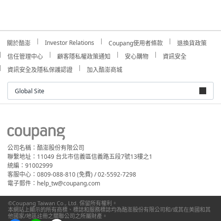
Investor Relations
關於酷澎
Coupang使用者條款
退換貨政策
信任管理中心
顧客隱私權政策通知
安心購物
資訊安全
資訊安全及隱私保護認證
加入酷澎商城
Global Site
公司名稱：酷澎股份有限公司
聯繫地址：11049 台北市信義區信義路五段7號13樓之1
統編：91002999
客服中心：0809-088-810 (免費) / 02-5592-7298
電子郵件：help_tw@coupang.com
©Coupang Taiwan Co., Ltd. 保留所有權利。
本網站上顯示的所有商標、標誌和服務標誌均為酷澎股份有限公司和/或其在美國和其
他國家/地區註冊之關聯公司之所屬財產。