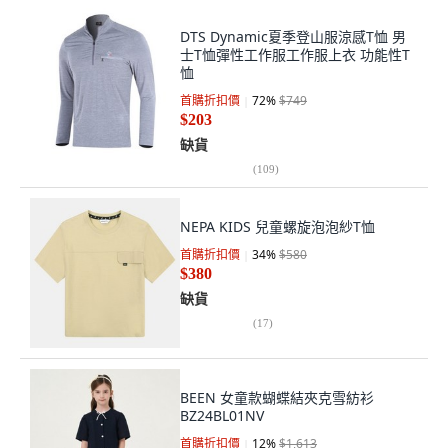
DTS Dynamic夏季登山服涼感T恤 男
士T恤彈性工作服工作服上衣 功能性T
恤
首購折扣價
72
%
$749
$203
缺貨
(
109
)
NEPA KIDS 兒童螺旋泡泡紗T恤
首購折扣價
34
%
$580
$380
缺貨
(
17
)
BEEN 女童款蝴蝶結夾克雪紡衫
BZ24BL01NV
首購折扣價
12
%
$1,613