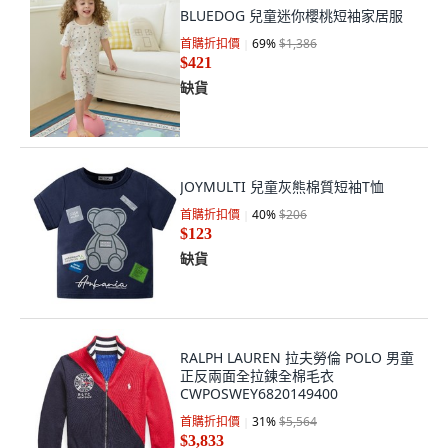
BLUEDOG 兒童迷你櫻桃短袖家居服
首購折扣價
69
%
$1,386
$421
缺貨
JOYMULTI 兒童灰熊棉質短袖T恤
首購折扣價
40
%
$206
$123
缺貨
RALPH LAUREN 拉夫勞倫 POLO 男童
正反兩面全拉鍊全棉毛衣
CWPOSWEY6820149400
首購折扣價
31
%
$5,564
$3,833