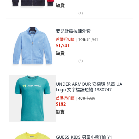
缺貨
(
1
)
嬰兒針織拉鍊外套
首購折扣價
10
%
$1,941
$1,741
缺貨
(
3
)
UNDER ARMOUR 安德瑪 兒童 UA
Logo 文字標誌短袖 1380747
首購折扣價
40
%
$320
$192
缺貨
GUESS KIDS 男童小熊T恤 Y1