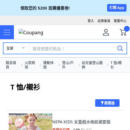
領取您的
$200
首購優惠卷!
打開 App
登入
註冊會員
客服中心
全部
酷澎首
火箭跨
運動休
登山/戶
幼兒童登山服
T 恤/襯
頁
境
閒
外
飾
衫
T 恤/襯衫
篩選器
NEPA KIDS 女童戲水格紋裙套裝
首購折扣價
14
%
$1,421