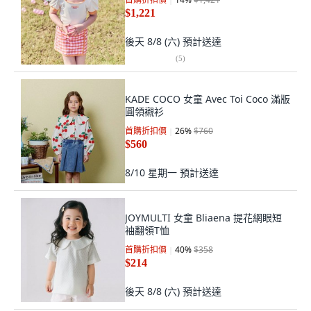
$1,221
後天 8/8 (六)
預計送達
(
5
)
KADE COCO 女童 Avec Toi Coco 滿版
圓領襯衫
首購折扣價
26
%
$760
$560
8/10 星期一
預計送達
JOYMULTI 女童 Bliaena 提花網眼短
袖翻領T恤
首購折扣價
40
%
$358
$214
後天 8/8 (六)
預計送達