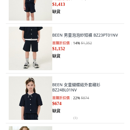
$1,413
缺貨
BEEN 男童泡泡紗短褲 BZ23PT01NV
首購折扣價
14
%
$1,352
$1,152
缺貨
BEEN 女童蝴蝶結外套襯衫
BZ24BL01NV
首購折扣價
22
%
$874
$674
缺貨
(
1
)