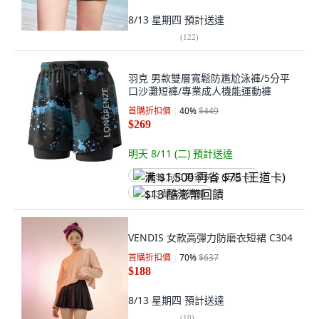
8/13 星期四
預計送達
(
122
)
羽克 男款雙層寬鬆防尷尬泳褲/5分平
口沙灘短褲/專業成人機能運動褲
首購折扣價
40
%
$449
$269
明天 8/11 (二)
預計送達
满 $1,500 再省 $75 (王道卡)
$13 酷澎幣回饋
VENDIS 女款高彈力防磨衣短裙 C304
首購折扣價
70
%
$637
$188
8/13 星期四
預計送達
(
10
)