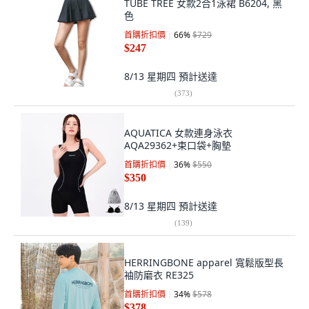
TUBE TREE 女款2合1泳裙 B6204, 黑
色
首購折扣價
66
%
$729
$247
8/13 星期四
預計送達
(
373
)
AQUATICA 女款連身泳衣
AQA29362+束口袋+胸墊
首購折扣價
36
%
$550
$350
8/13 星期四
預計送達
(
139
)
HERRINGBONE apparel 寬鬆版型長
袖防磨衣 RE325
首購折扣價
34
%
$578
$378