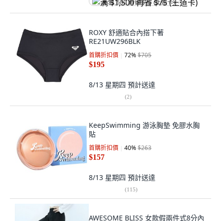
满 $1,500 再省 $75 (王道卡)
ROXY 舒適貼合內搭下著
RE21UW296BLK
首購折扣價
72
%
$705
$195
8/13 星期四
預計送達
(
2
)
KeepSwimming 游泳胸墊 免膠水胸
貼
首購折扣價
40
%
$263
$157
8/13 星期四
預計送達
(
115
)
AWESOME BLISS 女款假兩件式8分內