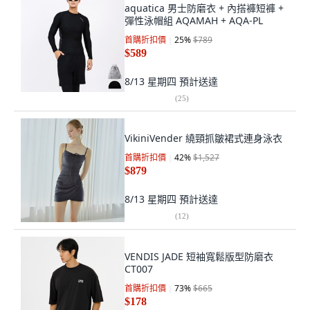
aquatica 男士防磨衣 + 內搭褲短褲 +
彈性泳帽組 AQAMAH + AQA-PL
首購折扣價
25
%
$789
$589
8/13 星期四
預計送達
(
25
)
VikiniVender 繞頸抓皺裙式連身泳衣
首購折扣價
42
%
$1,527
$879
8/13 星期四
預計送達
(
12
)
VENDIS JADE 短袖寬鬆版型防磨衣
CT007
首購折扣價
73
%
$665
$178