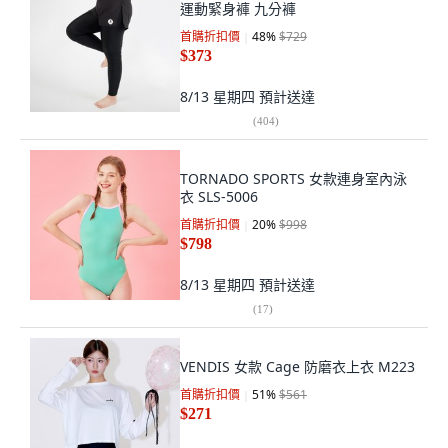
運動緊身褲 九分褲
首購折扣價
48
%
$729
$373
8/13 星期四
預計送達
(
404
)
TORNADO SPORTS 女款連身室內泳
衣 SLS-5006
首購折扣價
20
%
$998
$798
8/13 星期四
預計送達
(
17
)
VENDIS 女款 Cage 防磨衣上衣 M223
首購折扣價
51
%
$561
$271