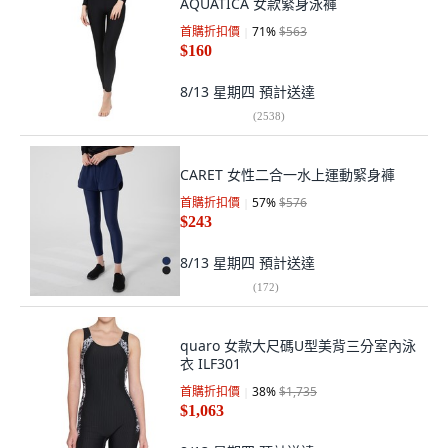
AQUATICA 女款緊身泳褲
首購折扣價
71
%
$563
$160
8/13 星期四
預計送達
(
2538
)
CARET 女性二合一水上運動緊身褲
首購折扣價
57
%
$576
$243
8/13 星期四
預計送達
(
172
)
quaro 女款大尺碼U型美背三分室內泳
衣 ILF301
首購折扣價
38
%
$1,735
$1,063