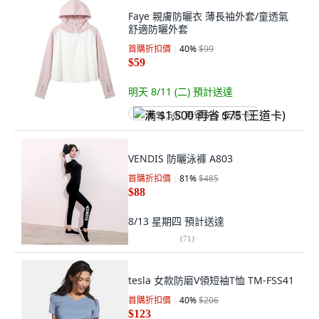
Faye 親膚防曬衣 薄長袖外套/童透氣
舒適防曬外套
首購折扣價
40
%
$99
$59
明天 8/11 (二)
預計送達
满 $1,500 再省 $75 (王道卡)
VENDIS 防曬泳褲 A803
首購折扣價
81
%
$485
$88
8/13 星期四
預計送達
(
71
)
tesla 女款防磨V領短袖T恤 TM-FSS41
首購折扣價
40
%
$206
$123