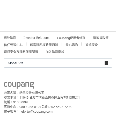
Investor Relations
關於酷澎
Coupang使用者條款
退換貨政策
信任管理中心
顧客隱私權政策通知
安心購物
資訊安全
資訊安全及隱私保護認證
加入酷澎商城
Global Site
公司名稱：酷澎股份有限公司
聯繫地址：11049 台北市信義區信義路五段7號13樓之1
統編：91002999
客服中心：0809-088-810 (免費) / 02-5592-7298
電子郵件：help_tw@coupang.com