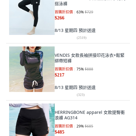
搭泳褲
首購折扣價
63
%
$729
$266
8/13 星期四
預計送達
(
2519
)
VENDIS 女款長袖拼接印花泳衣+鬆緊
綁帶短褲
首購折扣價
75
%
$888
$217
8/13 星期四
預計送達
(
323
)
HERRINGBONE apparel 女款提臀衝
浪褲 AG314
首購折扣價
29
%
$685
$485