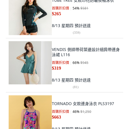
TUBE TREE 女款印花防曬長袖泳衣
首購折扣價
54
%
$581
$265
8/13 星期四
預計送達
(
359
)
VENDIS 側綁帶荷葉邊設計細肩帶連身
泳裙 L116
首購折扣價
66
%
$945
$319
8/13 星期四
預計送達
(
81
)
TORNADO 女款連身泳衣 PLS3197
首購折扣價
46
%
$1,250
$663
8/13 星期四
預計送達