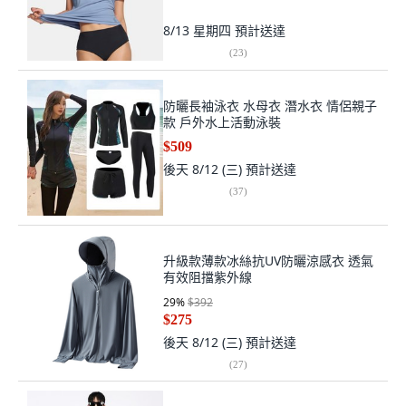
8/13 星期四
預計送達
(
23
)
防曬長袖泳衣 水母衣 潛水衣 情侶親子
款 戶外水上活動泳裝
$509
後天 8/12 (三)
預計送達
(
37
)
升級款薄款冰絲抗UV防曬涼感衣 透氣
有效阻擋紫外線
29
%
$392
$275
後天 8/12 (三)
預計送達
(
27
)