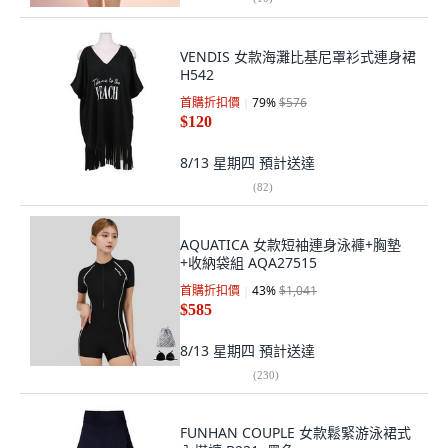
VENDIS 女款海灘比基尼罩衫式連身裙
H542
首購折扣價
79
%
$576
$120
8/13 星期四
預計送達
(
82
)
AQUATICA 女款短袖連身泳褲+胸墊
+收納袋組 AQA27515
首購折扣價
43
%
$1,041
$585
8/13 星期四
預計送達
(
230
)
FUNHAN COUPLE 女款鬆緊游泳裙式