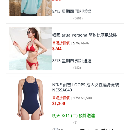
8/13 星期四
預計送達
(
3661
)
韓國 arua Persona 簡約比基尼泳裝
首購折扣價
57
%
$576
$244
8/13 星期四
預計送達
(
182
)
NIKE 耐吉 LOOPS 成人女性連身泳裝
NESSA040
首購折扣價
13
%
$1,500
$1,300
明天 8/11 (二)
預計送達
(
1
)