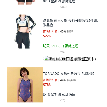
8/13 星期四
預計送達
(
261
)
愛北鼻 成人女款 長袖分體泳衣5件組,
米黑色
首購折扣價
40
%
$377
$226
明天 8/11 (二)
預計送達
(
62
)
满 $1,500 再省 $75 (王道卡)
TORNADO 女款連身泳衣 PLS3465
首購折扣價
44
%
$1,430
$788
8/13 星期四
預計送達
(
28
)