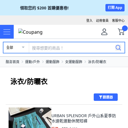
領取您的
$200
首購優惠卷!
打開 App
登入
註冊會員
客服中心
全部
酷澎首頁
運動/戶外
運動服飾
女運動服飾
泳衣/防曬衣
泳衣/防曬衣
篩選器
URBAN SPLENDOR 戶外山系夏季防
水速乾運動休閒短褲