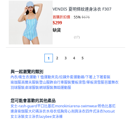
VENDIS 夏明條紋連身泳衣 F307
首購折扣價
55
%
$676
$299
缺貨
(
17
)
2
3
4
5
1
與一起瀏覽的類別
內衣/衛生衣
運動 T 恤
運動夾克/拉鍊外套
運動褲/下著
上下著套裝
瑜珈服
高爾夫服裝
登山服飾
自行車服裝
雙板滑雪/單板滑雪服
芭蕾舞衣
羽球服裝
桌球服裝
網球服裝
舞蹈運動服
您可能會喜歡的其他產品
女士-rash-guard
平口比基尼
monokini
arena-swimwear
粉色比基尼
連身瑜伽服
大尺碼泳衣
水母衣
低胸背心
削肩泳衣
四件式泳衣
hotsuit
女士泳裝
女士泳衣
lazybee
女泳褲