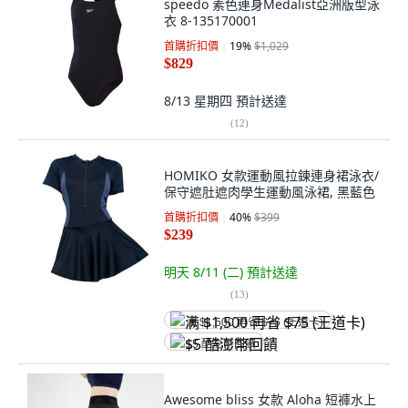
speedo 素色連身Medalist亞洲版型泳
衣 8-135170001
首購折扣價
19
%
$1,029
$829
8/13 星期四
預計送達
(
12
)
HOMIKO 女款運動風拉鍊連身裙泳衣/
保守遮肚遮肉學生運動風泳裙, 黑藍色
首購折扣價
40
%
$399
$239
明天 8/11 (二)
預計送達
(
13
)
满 $1,500 再省 $75 (王道卡)
$5 酷澎幣回饋
Awesome bliss 女款 Aloha 短褲水上