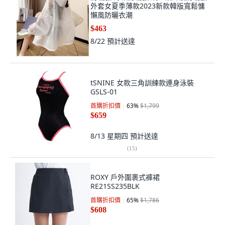
外套女夏季薄款2023新款韓版寬鬆慵
懶風防曬衣潮
$463
8/22
預計送達
tSNINE 女款三角訓練款連身泳裝
GSLS-01
首購折扣價
63
%
$1,799
$659
8/13 星期四
預計送達
(
15
)
ROXY 戶外圍裹式褲裙
RE21SS235BLK
首購折扣價
65
%
$1,786
$608