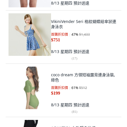
8/13 星期四
預計送達
VikiniVender Seri 格紋蝴蝶結傘狀連
身泳衣
首購折扣價
47
%
$1,433
$751
8/13 星期四
預計送達
(
17
)
coco dream 方領短袖露背連身泳裝,
綠色
首購折扣價
61
%
$512
$199
8/13 星期四
預計送達
(
81
)