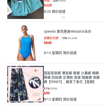
特價
28
%
$458
$329
8/20
預計送達
(
1
)
speedo 素色連身Medalist泳衣
首購折扣價
19
%
$1,048
$848
8/13 星期四
預計送達
寬鬆家居褲 薄長褲 睡褲 沙灘褲 棉綢
睡褲 防蚊褲 女薄款 寬褲 闊腿褲 束腳
褲【P0007】, 藏青丁香花【寬褲】
61
%
$260
$99
8/13 星期四
預計送達