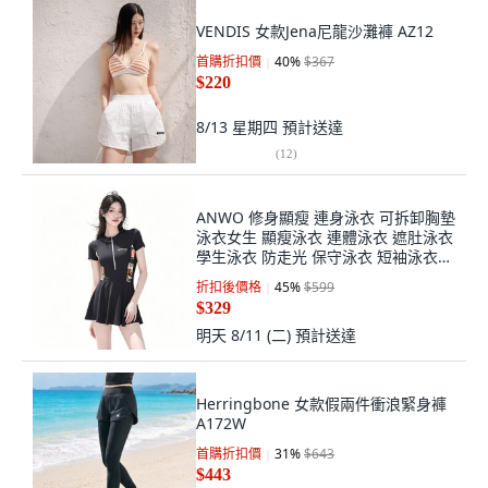
VENDIS 女款Jena尼龍沙灘褲 AZ12
首購折扣價
40
%
$367
$220
8/13 星期四
預計送達
(
12
)
ANWO 修身顯瘦 連身泳衣 可拆卸胸墊
泳衣女生 顯瘦泳衣 連體泳衣 遮肚泳衣
學生泳衣 防走光 保守泳衣 短袖泳衣
溫泉泳衣 連身泳裝
折扣後價格
45
%
$599
$329
明天 8/11 (二)
預計送達
Herringbone 女款假兩件衝浪緊身褲
A172W
首購折扣價
31
%
$643
$443