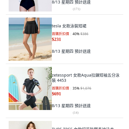
8/13 星期四
預計送達
(
171
)
tesla 女款泳裝短裙
首購折扣價
40
%
$386
$231
8/13 星期四
預計送達
zetessport 女款Aqua拉鍊短袖五分泳
裝 4453
首購折扣價
35
%
$1,076
$691
8/13 星期四
預計送達
(
14
)