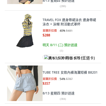
8/13 星期四
預計送達
(
280
)
TRAVEL FOX 連身帶裙泳衣 連身帶裙
泳衣 + 泳帽 附活動式罩杯
首購折扣價
40
%
$481
$288
明天 8/11 (二)
預計送達
(
1
)
满 $1,500 再省 $75 (王道卡)
TUBE TREE 女款內褲海灘短褲 B8201
首購折扣價
54
%
$787
$357
8/13 星期四
預計送達
(
384
)