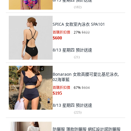
(
182
)
SPICA 女款室內泳衣 SPA101
首購折扣價
27
%
$822
$600
8/13 星期四
預計送達
(
21
)
Bonaraon 女款高腰可愛比基尼泳衣,
02海軍藍
首購折扣價
67
%
$604
$195
8/13 星期四
預計送達
(
225
)
防曬服 薄款防曬服 網紅設計感防曬服