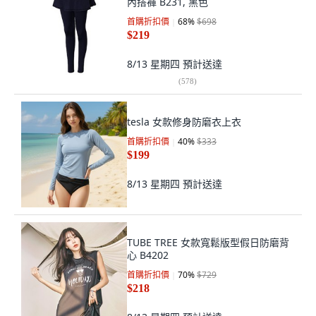
內搭褲 B231, 黑色
首購折扣價
68
%
$698
$219
8/13 星期四
預計送達
(
578
)
tesla 女款修身防磨衣上衣
首購折扣價
40
%
$333
$199
8/13 星期四
預計送達
TUBE TREE 女款寬鬆版型假日防磨背
心 B4202
首購折扣價
70
%
$729
$218