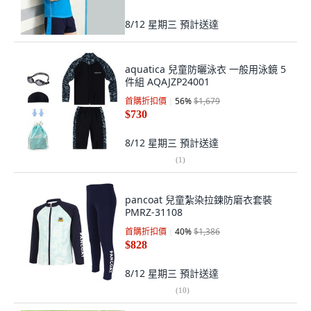
8/12 星期三
預計送達
aquatica 兒童防曬泳衣 一般用泳鏡 5
件組 AQAJZP24001
首購折扣價
56
%
$1,679
$730
8/12 星期三
預計送達
(
1
)
pancoat 兒童紮染拉鍊防磨衣套裝
PMRZ-31108
首購折扣價
40
%
$1,386
$828
8/12 星期三
預計送達
(
10
)