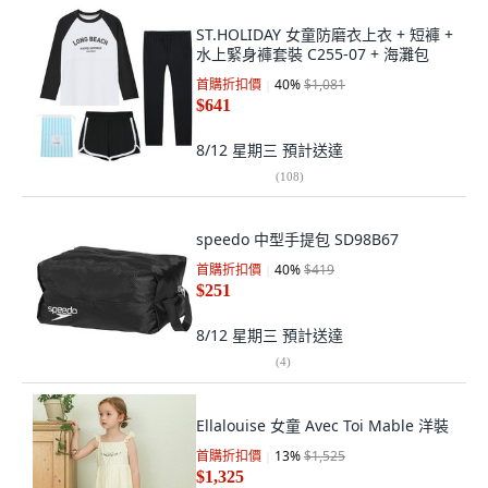
ST.HOLIDAY 女童防磨衣上衣 + 短褲 +
水上緊身褲套裝 C255-07 + 海灘包
首購折扣價
40
%
$1,081
$641
8/12 星期三
預計送達
(
108
)
speedo 中型手提包 SD98B67
首購折扣價
40
%
$419
$251
8/12 星期三
預計送達
(
4
)
Ellalouise 女童 Avec Toi Mable 洋裝
首購折扣價
13
%
$1,525
$1,325