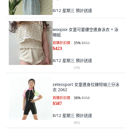
8/12 星期三
預計送達
woojooi 女童可愛鏤空連身泳衣 + 泳
帽組
首購折扣價
35
%
$652
$423
8/12 星期三
預計送達
(
19
)
zetessport 女童連身拉鍊短袖三分泳
衣 2062
首購折扣價
38
%
$958
$587
8/12 星期三
預計送達
(
82
)