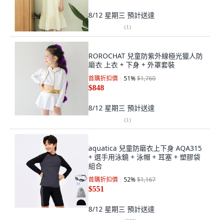
8/12 星期三
預計送達
(
1
)
ROROCHAT 兒童防紫外線極光獵人防
磨衣 上衣 + 下身 + 外罩套裝
首購折扣價
51
%
$1,760
$848
8/12 星期三
預計送達
(
1
)
aquatica 兒童防磨衣上下身 AQA315
+ 選手用泳鏡 + 泳帽 + 耳塞 + 塑膠袋
組合
首購折扣價
52
%
$1,167
$551
8/12 星期三
預計送達