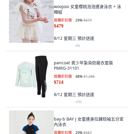
woojooi 女童櫻桃泡泡連身泳衣 + 泳
帽組
首購折扣價
29
%
$679
$479
8/12 星期三
預計送達
(
6
)
pancoat 青少年紮染防磨衣套裝
PMRG-31101
首購折扣價
48
%
$1,386
$714
8/12 星期三
預計送達
(
10
)
bay-b BAY J 女童連身拉鍊短袖五分室
內泳衣
首購折扣價
29
%
$687