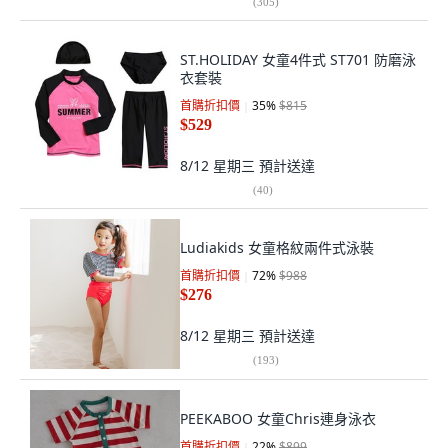
(
305
)
ST.HOLIDAY 女童4件式 ST701 防磨泳
衣套裝
首購折扣價
35
%
$815
$529
8/12 星期三
預計送達
(
40
)
Ludiakids 女童格紋兩件式泳裝
首購折扣價
72
%
$988
$276
8/12 星期三
預計送達
(
193
)
PEEKABOO 女童Chris連身泳衣
首購折扣價
22
%
$899