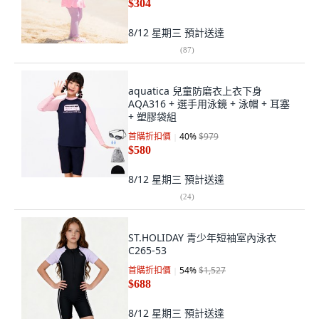
$304
8/12 星期三
預計送達
(
87
)
aquatica 兒童防磨衣上衣下身
AQA316 + 選手用泳鏡 + 泳帽 + 耳塞
+ 塑膠袋組
首購折扣價
40
%
$979
$580
8/12 星期三
預計送達
(
24
)
ST.HOLIDAY 青少年短袖室內泳衣
C265-53
首購折扣價
54
%
$1,527
$688
8/12 星期三
預計送達