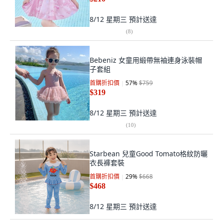
8/12 星期三
預計送達
(
8
)
Bebeniz 女童用緞帶無袖連身泳裝帽
子套組
首購折扣價
57
%
$759
$319
8/12 星期三
預計送達
(
10
)
Starbean 兒童Good Tomato格紋防曬
衣長褲套裝
首購折扣價
29
%
$668
$468
8/12 星期三
預計送達