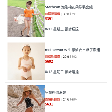
Starbean 泡泡袖花朵泳裝套組
首購折扣價
33
%
$591
$391
8/12 星期三
預計送達
motherworks 生存泳衣 + 帽子套組
首購折扣價
22
%
$892
$692
8/12 星期三
預計送達
兒童迷你泳裝
首購折扣價
24
%
$831
$631