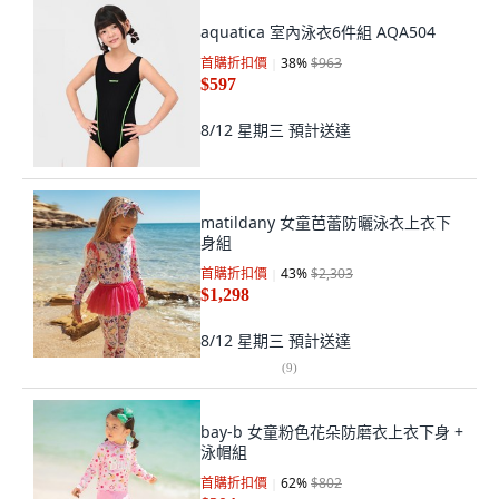
aquatica 室內泳衣6件組 AQA504
首購折扣價
38
%
$963
$597
8/12 星期三
預計送達
matildany 女童芭蕾防曬泳衣上衣下
身組
首購折扣價
43
%
$2,303
$1,298
8/12 星期三
預計送達
(
9
)
bay-b 女童粉色花朵防磨衣上衣下身 +
泳帽組
首購折扣價
62
%
$802