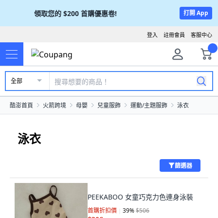
領取您的
$200
首購優惠卷!
打開 App
登入
註冊會員
客服中心
全部
酷澎首頁
火箭跨境
母嬰
兒童服飾
運動/主題服飾
泳衣
泳衣
篩選器
PEEKABOO 女童巧克力色連身泳裝
首購折扣價
39
%
$506