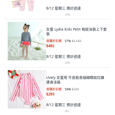
8/12 星期三
預計送達
(
16
)
女童 Lydia Kids Petit 格紋泳裝上下套
裝
首購折扣價
57
%
$1,155
$492
8/12 星期三
預計送達
(
29
)
Uvely 女童用 牛皮紙長袖蝴蝶結拉鍊
連身泳裝
首購折扣價
59
%
$729
$293
8/12 星期三
預計送達
(
6
)