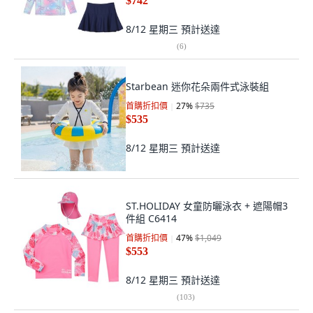
$742
8/12 星期三
預計送達
(
6
)
Starbean 迷你花朵兩件式泳裝組
首購折扣價
27
%
$735
$535
8/12 星期三
預計送達
ST.HOLIDAY 女童防曬泳衣 + 遮陽帽3
件組 C6414
首購折扣價
47
%
$1,049
$553
8/12 星期三
預計送達
(
103
)