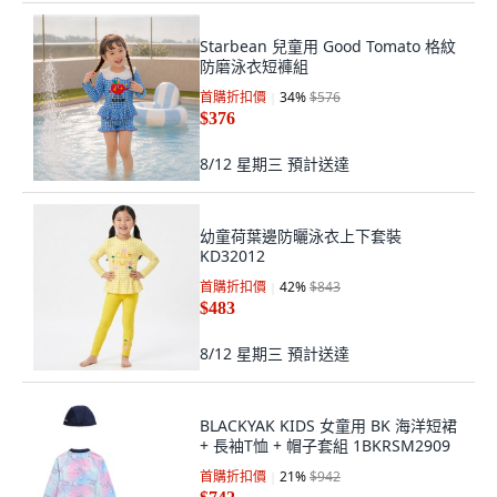
Starbean 兒童用 Good Tomato 格紋
防磨泳衣短褲組
首購折扣價
34
%
$576
$376
8/12 星期三
預計送達
幼童荷葉邊防曬泳衣上下套裝
KD32012
首購折扣價
42
%
$843
$483
8/12 星期三
預計送達
BLACKYAK KIDS 女童用 BK 海洋短裙
+ 長袖T恤 + 帽子套組 1BKRSM2909
首購折扣價
21
%
$942