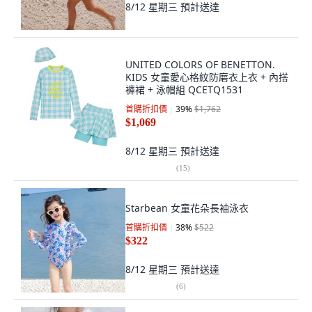
8/12 星期三
預計送達
UNITED COLORS OF BENETTON.
KIDS 女童愛心格紋防磨衣上衣 + 內搭
褲裙 + 泳帽組 QCETQ1531
首購折扣價
39
%
$1,762
$1,069
8/12 星期三
預計送達
(
15
)
Starbean 女童花朵長袖泳衣
首購折扣價
38
%
$522
$322
8/12 星期三
預計送達
(
6
)