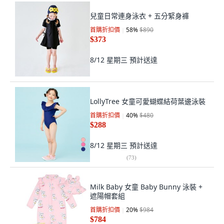
兒童日常連身泳衣 + 五分緊身褲
首購折扣價
58
%
$890
$373
8/12 星期三
預計送達
LollyTree 女童可愛蝴蝶結荷葉邊泳裝
首購折扣價
40
%
$480
$288
8/12 星期三
預計送達
(
73
)
Milk Baby 女童 Baby Bunny 泳裝 +
遮陽帽套組
首購折扣價
20
%
$984
$784