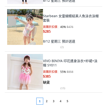
8/12 星期三
預計送達
Starbean 女童蝴蝶結美人魚泳衣泳帽
套裝
首購折扣價
40
%
$476
$285
8/12 星期三
預計送達
(
2
)
VIVO BINIYA 印花連身泳衣+紗裙+泳
帽 SY011
首購折扣價
55
%
$858
$385
缺貨
(
13
)
2
3
4
5
1