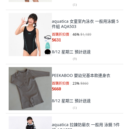
(
1
)
aquatica 女童室內泳衣 一般用泳鏡 5
件組 AQA503
首購折扣價
46
%
$1,189
$631
8/12 星期三
預計送達
(
9
)
PEEKABOO 嬰幼兒基本款連身衣
首購折扣價
23
%
$860
$660
8/12 星期三
預計送達
(
1
)
aquatica 拉鍊防磨衣 一般用 泳鏡 5件