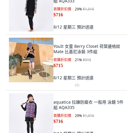
組 AQA333
首購折扣價
29
%
$1,010
$716
8/12 星期三
預計送達
YouIt 女童 Berry Closet 荷葉邊格紋
Mate 比基尼泳裝 3件組
首購折扣價
21
%
$915
$715
8/12 星期三
預計送達
(
2
)
aquatica 拉鍊防磨衣 一般用 泳鏡 5件
組 AQA335
首購折扣價
29
%
$1,010
$716