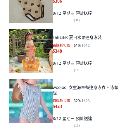
$306
8/12 星期三
預計送達
(
31
)
TaBLiER 夏日水果連身泳裝
首購折扣價
61
%
$912
$348
8/12 星期三
預計送達
(
160
)
woojooi 女童海軍藍連身泳衣 + 泳帽
組
首購折扣價
32
%
$623
$423
8/12 星期三
預計送達
(
11
)