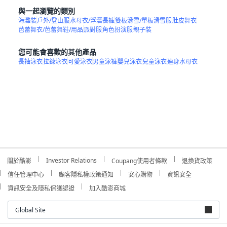
與一起瀏覽的類別
海灘裝
戶外/登山服
水母衣/浮潛長褲
雙板滑雪/單板滑雪服
肚皮舞衣
芭蕾舞衣/芭蕾舞鞋/用品
派對服
角色扮演服
親子裝
您可能會喜歡的其他產品
長袖泳衣
拉鍊泳衣
可愛泳衣
男童泳褲
嬰兒泳衣
兒童泳衣
連身水母衣
Investor Relations
關於酷澎
Coupang使用者條款
退換貨政策
信任管理中心
顧客隱私權政策通知
安心購物
資訊安全
資訊安全及隱私保護認證
加入酷澎商城
Global Site