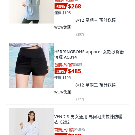
首購折扣價
$268
60
%
運費 $195
8/12 星期三
預計送達
WOW免運
(
297
)
HERRINGBONE apparel 女款提臀衝
浪褲 AG314
首購折扣價
$685
$485
29
%
運費 $195
8/12 星期三
預計送達
WOW免運
(
122
)
VENDIS 男女通用 馬爾地夫拉鍊防曬
衣 C282
首購折扣價
$1,075