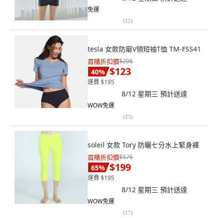
免運
(
12
)
tesla 女款防磨V領短袖T恤 TM-FSS41
首購折扣價
$206
$123
40
%
運費 $195
8/12 星期三
預計送達
WOW免運
(
23
)
soleil 女款 Tory 防曬七分水上緊身褲
首購折扣價
$576
$199
65
%
運費 $195
8/12 星期三
預計送達
WOW免運
(
17
)