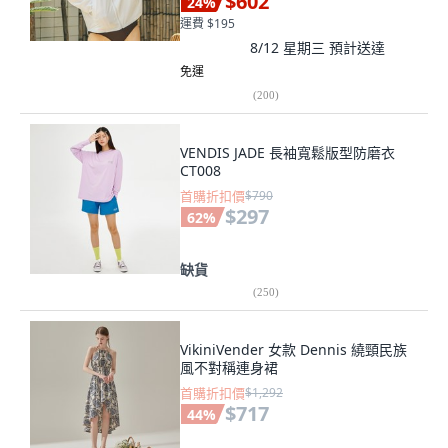
$602
24
%
運費 $195
8/12 星期三
預計送達
免運
(
200
)
VENDIS JADE 長袖寬鬆版型防磨衣
CT008
首購折扣價
$790
$297
62
%
缺貨
(
250
)
VikiniVender 女款 Dennis 繞頸民族
風不對稱連身裙
首購折扣價
$1,292
$717
44
%