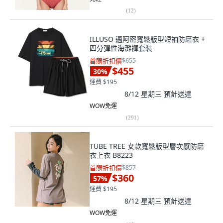
(
12
)
ILLUSO 邁阿密寬鬆版型短袖防磨衣 +
四分彈性海灘褲套裝
首購折扣價
$655
$455
30
%
運費 $195
8/12 星期三
預計送達
WOW免運
(
291
)
TUBE TREE 女款寬鬆版型層次感防磨
衣上衣 B8223
首購折扣價
$857
$360
57
%
運費 $195
8/12 星期三
預計送達
WOW免運