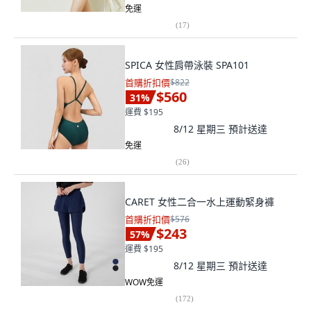
免運
(
17
)
SPICA 女性肩帶泳裝 SPA101
首購折扣價
$822
$560
31
%
運費 $195
8/12 星期三
預計送達
免運
(
26
)
CARET 女性二合一水上運動緊身褲
首購折扣價
$576
$243
57
%
運費 $195
8/12 星期三
預計送達
WOW免運
(
172
)