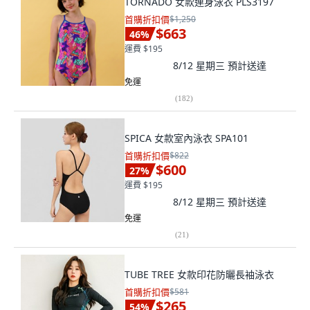
TORNADO 女款連身泳衣 PLS3197
首購折扣價
$1,250
$663
46
%
運費 $195
8/12 星期三
預計送達
免運
(
182
)
SPICA 女款室內泳衣 SPA101
首購折扣價
$822
$600
27
%
運費 $195
8/12 星期三
預計送達
免運
(
21
)
TUBE TREE 女款印花防曬長袖泳衣
首購折扣價
$581
$265
54
%