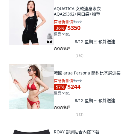
AQUATICA 女款連身泳衣
AQA29362+束口袋+胸墊
首購折扣價
$550
$350
36
%
運費 $195
8/12 星期三
預計送達
WOW免運
(
139
)
韓國 arua Persona 簡約比基尼泳裝
首購折扣價
$576
$244
57
%
運費 $195
8/12 星期三
預計送達
WOW免運
(
182
)
ROXY 舒適貼合內搭下著