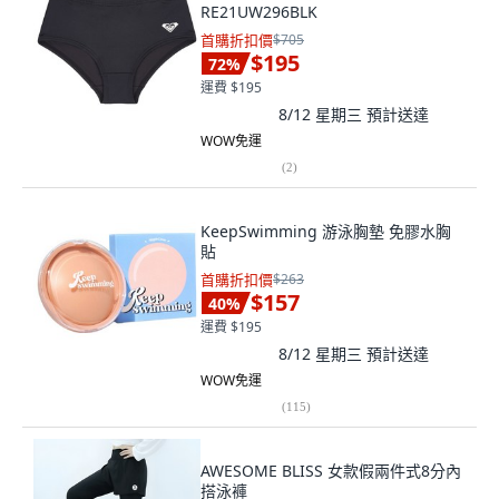
RE21UW296BLK
首購折扣價
$705
$195
72
%
運費 $195
8/12 星期三
預計送達
WOW免運
(
2
)
KeepSwimming 游泳胸墊 免膠水胸
貼
首購折扣價
$263
$157
40
%
運費 $195
8/12 星期三
預計送達
WOW免運
(
115
)
AWESOME BLISS 女款假兩件式8分內
搭泳褲