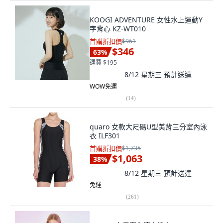
KOOGI ADVENTURE 女性水上運動Y
字背心 KZ-WT010
首購折扣價
$961
$346
63
%
運費 $195
8/12 星期三
預計送達
WOW免運
(
14
)
quaro 女款大尺碼U型美背三分室內泳
衣 ILF301
首購折扣價
$1,735
$1,063
38
%
8/12 星期三
預計送達
免運
(
261
)