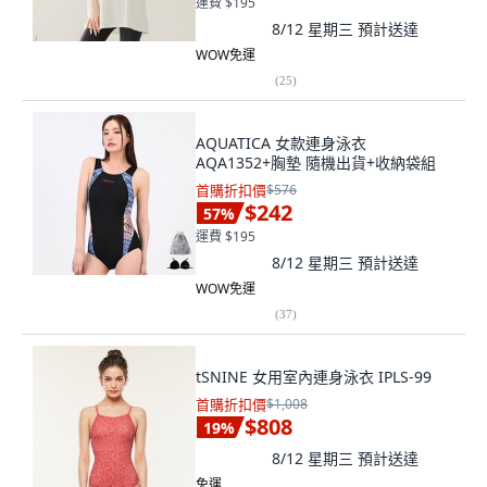
運費 $195
8/12 星期三
預計送達
WOW免運
(
25
)
AQUATICA 女款連身泳衣
AQA1352+胸墊 隨機出貨+收納袋組
首購折扣價
$576
$242
57
%
運費 $195
8/12 星期三
預計送達
WOW免運
(
37
)
tSNINE 女用室內連身泳衣 IPLS-99
首購折扣價
$1,008
$808
19
%
8/12 星期三
預計送達
免運