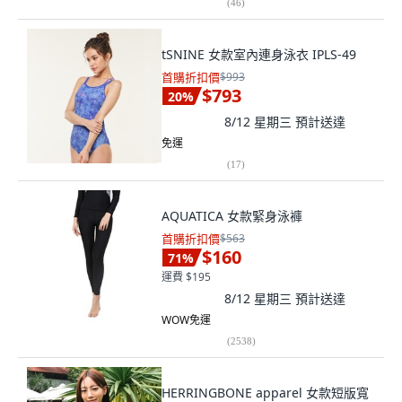
(
46
)
tSNINE 女款室內連身泳衣 IPLS-49
首購折扣價
$993
$793
20
%
8/12 星期三
預計送達
免運
(
17
)
AQUATICA 女款緊身泳褲
首購折扣價
$563
$160
71
%
運費 $195
8/12 星期三
預計送達
WOW免運
(
2538
)
HERRINGBONE apparel 女款短版寬