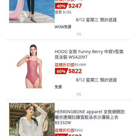
$247
40
%
運費 $195
8/12 星期三
預計送達
WOW免運
(
2
)
HOOG 女款 Funny Berry 中衩V型美
背泳裝 WSA2097
首購折扣價
$2,068
$822
60
%
8/12 星期三
預計送達
免運
(
9
)
HERRINGBONE apparel 女款網眼防
曬衣連帽拉鍊寬鬆泳衣沙灘裝上衣
RE332W
首購折扣價
$802