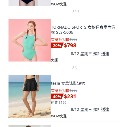
WOW免運
(
171
)
TORNADO SPORTS 女款連身室內泳
衣 SLS-5006
首購折扣價
$998
$798
20
%
8/12 星期三
預計送達
免運
(
17
)
tesla 女款泳裝短裙
首購折扣價
$386
$231
40
%
運費 $195
8/12 星期三
預計送達
WOW免運