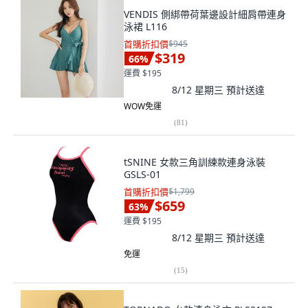
VENDIS 側綁帶荷葉邊設計細肩帶連身
泳裙 L116
首購折扣價
$945
$319
66
%
運費 $195
8/12 星期三
預計送達
WOW免運
(
81
)
tSNINE 女款三角訓練款連身泳裝
GSLS-01
首購折扣價
$1,799
$659
63
%
運費 $195
8/12 星期三
預計送達
免運
(
15
)