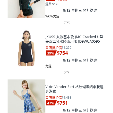
運費 $195
8/12 星期三
預計送達
WOW免運
(
359
)
JKUSS 女款基本款 JMC Cracked U型
美背二分水陸兩用服 JD9WUA0595
首購折扣價
$1,250
$754
39
%
8/12 星期三
預計送達
免運
(
22
)
VikiniVender Seri 格紋蝴蝶結傘狀連
身泳衣
首購折扣價
$1,433
$751
47
%
8/12 星期三
預計送達