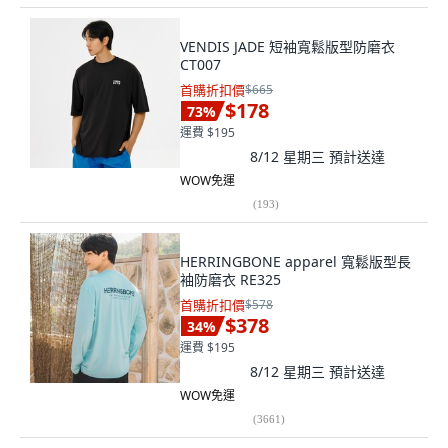
VENDIS JADE 短袖寬鬆版型防磨衣
CT007
首購折扣價
$665
$178
73
%
運費 $195
8/12 星期三
預計送達
WOW免運
(
193
)
HERRINGBONE apparel 寬鬆版型長
袖防磨衣 RE325
首購折扣價
$578
$378
34
%
運費 $195
8/12 星期三
預計送達
WOW免運
(
3661
)