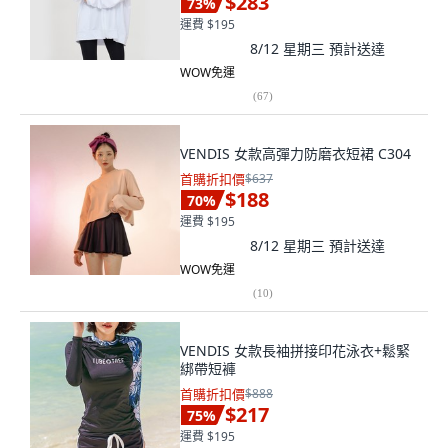
$283
73
%
運費 $195
8/12 星期三
預計送達
WOW免運
(
67
)
VENDIS 女款高彈力防磨衣短裙 C304
首購折扣價
$637
$188
70
%
運費 $195
8/12 星期三
預計送達
WOW免運
(
10
)
VENDIS 女款長袖拼接印花泳衣+鬆緊
綁帶短褲
首購折扣價
$888
$217
75
%
運費 $195