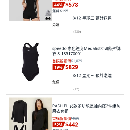
$578
44
%
運費 $195
8/12 星期三
預計送達
免運
(
230
)
speedo 素色連身Medalist亞洲版型泳
衣 8-135170001
首購折扣價
$1,029
$829
19
%
8/12 星期三
預計送達
免運
(
12
)
RASH PL 女款多功能長袖內搭2件組防
磨衣套組
首購折扣價
$930
$442
52
%