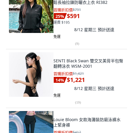
鬆長袖拉鍊防曬衣上衣 RI382
首購折扣價
$791
$591
25
%
運費 $195
8/12 星期三
預計送達
免運
(
9
)
SENTI Black Swan 雙交叉美背半包臀
翻轉泳衣 WSM-2001
首購折扣價
$1,421
$1,221
14
%
8/12 星期三
預計送達
免運
(
19
)
Louie Bloom 女款海灘裝防磨泳褲水
上緊身褲
首購折扣價
$412