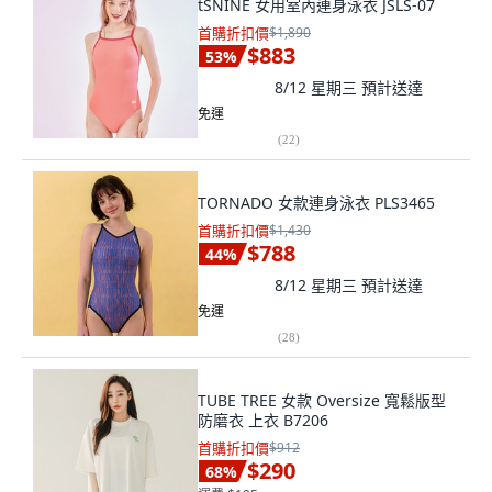
tSNINE 女用室內連身泳衣 JSLS-07
首購折扣價
$1,890
$883
53
%
8/12 星期三
預計送達
免運
(
22
)
TORNADO 女款連身泳衣 PLS3465
首購折扣價
$1,430
$788
44
%
8/12 星期三
預計送達
免運
(
28
)
TUBE TREE 女款 Oversize 寬鬆版型
防磨衣 上衣 B7206
首購折扣價
$912
$290
68
%