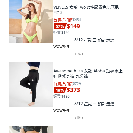
VENDIS 女款Two It性感素色比基尼
F213
首購折扣價
$454
$149
67
%
運費 $195
8/12 星期三
預計送達
WOW免運
(
157
)
Awesome bliss 女款 Aloha 短褲水上
運動緊身褲 九分褲
首購折扣價
$729
$373
48
%
運費 $195
8/12 星期三
預計送達
WOW免運
(
404
)