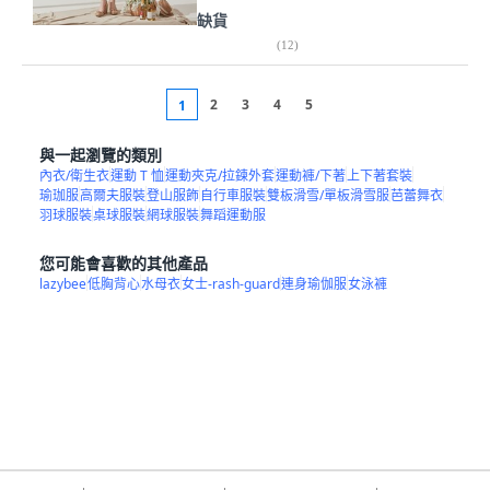
缺貨
(
12
)
2
3
4
5
1
與一起瀏覽的類別
內衣/衛生衣
運動 T 恤
運動夾克/拉鍊外套
運動褲/下著
上下著套裝
瑜珈服
高爾夫服裝
登山服飾
自行車服裝
雙板滑雪/單板滑雪服
芭蕾舞衣
羽球服裝
桌球服裝
網球服裝
舞蹈運動服
您可能會喜歡的其他產品
lazybee
低胸背心
水母衣
女士-rash-guard
連身瑜伽服
女泳褲