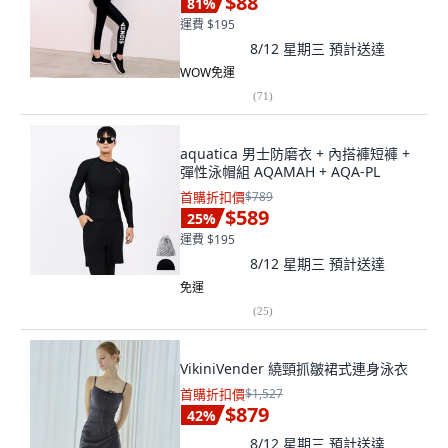
$88
81
%
運費 $195
8/12 星期三
預計送達
WOW免運
(
71
)
aquatica 男士防磨衣 + 內搭褲短褲 +
彈性泳帽組 AQAMAH + AQA-PL
首購折扣價
$789
$589
25
%
運費 $195
8/12 星期三
預計送達
免運
(
25
)
VikiniVender 繞頸抓皺裙式連身泳衣
首購折扣價
$1,527
$879
42
%
8/12 星期三
預計送達