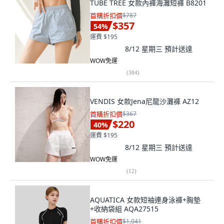
TUBE TREE 女款內褲海灘短褲 B8201
首購折扣價
$787
$357
54
%
運費 $195
8/12 星期三
預計送達
WOW免運
(
384
)
VENDIS 女款Jena尼龍沙灘褲 AZ12
首購折扣價
$367
$220
40
%
運費 $195
8/12 星期三
預計送達
WOW免運
(
12
)
AQUATICA 女款短袖連身泳褲+胸墊
+收納袋組 AQA27515
首購折扣價
$1,041