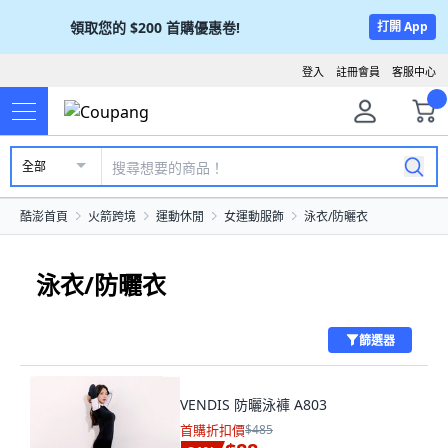
領取您的
$200
首購優惠卷!
打開 App
登入
註冊會員
客服中心
全部
酷澎首頁
火箭跨境
運動休閒
女運動服飾
泳衣/防曬衣
泳衣/防曬衣
篩選器
VENDIS 防曬泳褲 A803
首購折扣價
$485