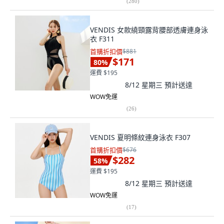
(
280
)
VENDIS 女款繞頸露背腰部透膚連身泳
衣 F311
首購折扣價
$881
$171
80
%
運費 $195
8/12 星期三
預計送達
WOW免運
(
26
)
VENDIS 夏明條紋連身泳衣 F307
首購折扣價
$676
$282
58
%
運費 $195
8/12 星期三
預計送達
WOW免運
(
17
)