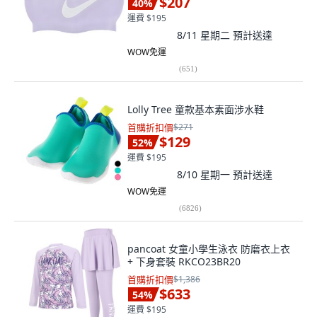
$207
40
%
運費 $195
8/11 星期二
預計送達
WOW免運
(
651
)
Lolly Tree 童款基本素面涉水鞋
首購折扣價
$271
$129
52
%
運費 $195
8/10 星期一
預計送達
WOW免運
(
6826
)
pancoat 女童小學生泳衣 防磨衣上衣
+ 下身套裝 RKCO23BR20
首購折扣價
$1,386
$633
54
%
運費 $195