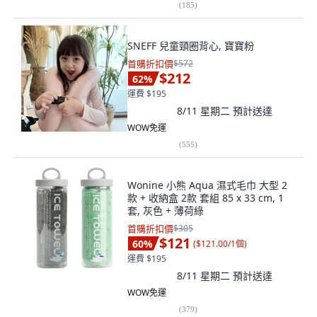
(
185
)
SNEFF 兒童頸圈背心, 寶寶粉
首購折扣價
$572
$212
62
%
運費 $195
8/11 星期二
預計送達
WOW免運
(
555
)
Wonine 小熊 Aqua 濕式毛巾 大型 2
款 + 收納盒 2款 套組 85 x 33 cm, 1
套, 灰色 + 薄荷綠
首購折扣價
$305
$121
60
%
(
$121.00/1個
)
運費 $195
8/11 星期二
預計送達
WOW免運
(
379
)