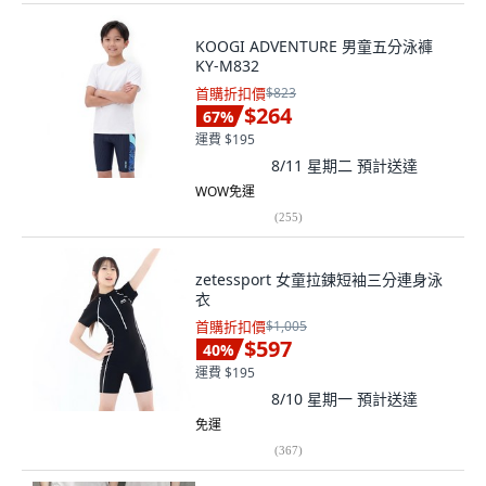
KOOGI ADVENTURE 男童五分泳褲
KY-M832
首購折扣價
$823
$264
67
%
運費 $195
8/11 星期二
預計送達
WOW免運
(
255
)
zetessport 女童拉鍊短袖三分連身泳
衣
首購折扣價
$1,005
$597
40
%
運費 $195
8/10 星期一
預計送達
免運
(
367
)