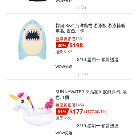
WOW免運
(
130
)
韓國 B&C 海洋動物 游泳板 游泳輔助
用品, 鯊魚, 1個
首購折扣價
$331
$198
40
%
運費 $195
8/10 星期一
預計送達
WOW免運
(
1771
)
SUNNYWATER 閃亮獨角獸游泳圈, 混
色, 1個
首購折扣價
$454
$177
61
%
(
$177.00/1個
)
運費 $195
8/10 星期一
預計送達
WOW免運