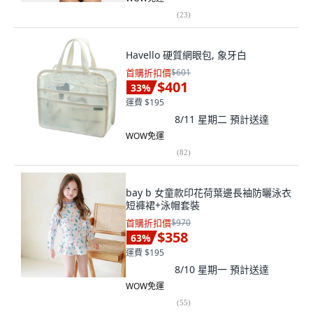
(
23
)
Havello 硬質網眼包, 象牙白
首購折扣價
$601
$401
33
%
運費 $195
8/11 星期二
預計送達
WOW免運
(
82
)
bay b 女童款印花荷葉邊長袖防曬泳衣
短褲裙+泳帽套裝
首購折扣價
$970
$358
63
%
運費 $195
8/10 星期一
預計送達
WOW免運
(
55
)