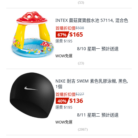
(
53
)
INTEX 蘑菇寶寶戲水池 57114, 混合色
首購折扣價
$508
$165
67
%
運費 $195
8/10 星期一
預計送達
WOW免運
(
23
)
NIKE 耐吉 SWIM 素色乳膠泳帽, 黑色,
1個
首購折扣價
$227
$136
40
%
運費 $195
8/11 星期二
預計送達
WOW免運
(
2067
)