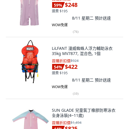
$248
59
%
運費 $195
8/11 星期二
預計送達
WOW免運
(
76
)
LiLFANT 漫威蜘蛛人浮力輔助泳衣
35kg MV7877, 混合色, 1個
首購折扣價
$924
$422
54
%
運費 $195
8/11 星期二
預計送達
WOW免運
(
10
)
SUN GLADE 兒童氯丁橡膠防寒泳衣
全身泳裝(4~11歲)
首購折扣價
$1,494
$825
44
%