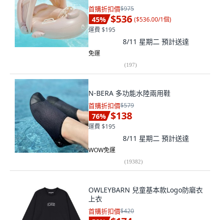
首購折扣價
$975
$536
45
%
(
$536.00/1個
)
運費 $195
8/11 星期二
預計送達
免運
(
197
)
N-BERA 多功能水陸兩用鞋
首購折扣價
$579
$138
76
%
運費 $195
8/11 星期二
預計送達
WOW免運
(
19382
)
OWLEYBARN 兒童基本款Logo防磨衣
上衣
首購折扣價
$420