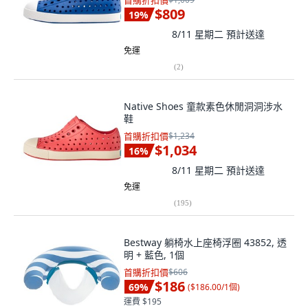
首購折扣價
$809
19
%
8/11 星期二
預計送達
免運
(
2
)
Native Shoes 童款素色休閒洞洞涉水
鞋
首購折扣價
$1,234
$1,034
16
%
8/11 星期二
預計送達
免運
(
195
)
Bestway 躺椅水上座椅浮圈 43852, 透
明 + 藍色, 1個
首購折扣價
$606
$186
69
%
(
$186.00/1個
)
運費 $195