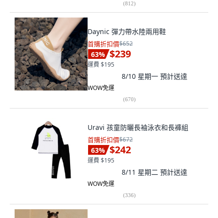
(
812
)
Daynic 彈力帶水陸兩用鞋
首購折扣價
$652
$239
63
%
運費 $195
8/10 星期一
預計送達
WOW免運
(
670
)
Uravi 孩童防曬長袖泳衣和長褲組
首購折扣價
$672
$242
63
%
運費 $195
8/11 星期二
預計送達
WOW免運
(
336
)