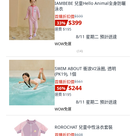
IAMBEBE 兒童Hello Animal全身防曬
泳衣
首購折扣價
$599
$399
33
%
運費 $195
8/11 星期二
預計送達
WOW免運
(
14
)
SWIM ABOUT 衝浪V2泳圈, 透明
(PK19), 1個
首購折扣價
$561
$244
56
%
運費 $195
8/11 星期二
預計送達
WOW免運
ROROCHAT 兒童中性泳衣套裝
首購折扣價
$608