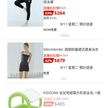
搭泳褲
首購折扣價
$729
$264
63
%
運費 $195
8/11 星期二
預計送達
WOW免運
(
2519
)
VikiniVender 繞頸抓皺裙式連身泳衣
首購折扣價
$1,527
$879
42
%
8/11 星期二
預計送達
免運
(
12
)
KIDZONE 幼兒用遮陽方形游泳池, 1個
首購折扣價
$1,243
$485
60
%