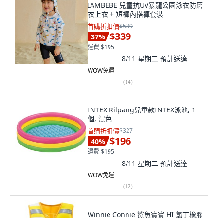
IAMBEBE 兒童抗UV暴龍公園泳衣防磨
衣上衣 + 短褲內搭褲套裝
首購折扣價
$539
$339
37
%
運費 $195
8/11 星期二
預計送達
WOW免運
(
14
)
INTEX Rilpang兒童款INTEX泳池, 1
個, 混色
首購折扣價
$327
$196
40
%
運費 $195
8/11 星期二
預計送達
WOW免運
(
12
)
Winnie Connie 鯊魚寶寶 HI 氯丁橡膠