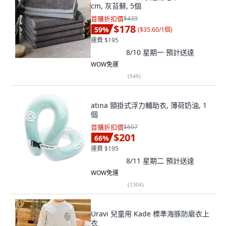
cm, 灰苔蘚, 5個
首購折扣價
$439
$178
59
%
(
$35.60/1個
)
運費 $195
8/10 星期一
預計送達
WOW免運
(
949
)
atina 頸掛式浮力輔助衣, 薄荷奶油, 1
個
首購折扣價
$607
$201
66
%
運費 $195
8/11 星期二
預計送達
WOW免運
(
1304
)
Uravi 兒童用 Kade 標準海豚防磨衣上
衣