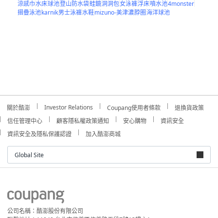
涼感巾
水床
球池
登山防水袋
蛙鏡
洞洞包
女泳褲
浮床
噴水池
4monster
摺疊泳池
karnik
男士泳褲
水鞋
mizuno-美津濃
脖圈
海洋球池
Investor Relations
關於酷澎
Coupang使用者條款
退換貨政策
信任管理中心
顧客隱私權政策通知
安心購物
資訊安全
資訊安全及隱私保護認證
加入酷澎商城
Global Site
公司名稱：酷澎股份有限公司