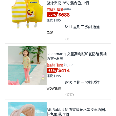
游泳夾克 26V, 混合色, 1個
首購折扣價
$888
$688
22
%
運費 $195
8/11 星期二
預計送達
免運
(
1
)
Lalaamang 女童獨角獸印花防曬長袖
泳衣+泳褲
首購折扣價
$1,308
$414
68
%
運費 $195
8/10 星期一
預計送達
WOW免運
(
1787
)
AttiRabbit 叭叭寶寶玩水學步車泳圈,
棕色飛機, 1個