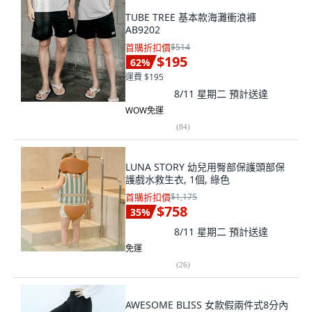
TUBE TREE 基本款海灘衝浪褲
AB9202
首購折扣價
$514
$195
62
%
運費 $195
8/11 星期二
預計送達
WOW免運
(
84
)
LUNA STORY 幼兒用臀部保護頭部保
護戲水救生衣, 1個, 綠色
首購折扣價
$1,175
$758
35
%
8/11 星期二
預計送達
免運
(
26
)
AWESOME BLISS 女款假兩件式8分內