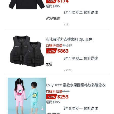
$174
58
%
運費 $195
8/11 星期二
預計送達
WOW免運
(
19
)
布法羅浮力支撐套組 2p, 黑色
首購折扣價
$1,287
$863
32
%
8/11 星期二
預計送達
免運
(
5572
)
Lolly Tree 童款水果圖案格紋防曬泳衣
首購折扣價
$639
$253
60
%
運費 $195
8/10 星期一
預計送達