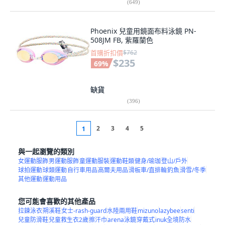
(
649
)
Phoenix 兒童用鏡面布料泳鏡 PN-
508JM FB, 紫羅蘭色
首購折扣價
$762
$235
69
%
缺貨
(
396
)
2
3
4
5
1
與一起瀏覽的類別
女運動服飾
男運動服飾
童運動服裝
運動鞋類
健身/瑜珈
登山/戶外
球拍運動
球類運動
自行車用品
高爾夫用品
滑板車/直排輪
釣魚
滑雪/冬季
其他運動
運動用品
您可能會喜歡的其他產品
拉鍊泳衣
朔溪鞋
女士-rash-guard
水陸兩用鞋
mizuno
lazybee
senti
兒童防滑鞋
兒童救生衣2歲
擦汗巾
arena泳鏡
穿戴式
inuk全境防水