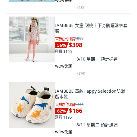
WOW免運
(
282
)
IAMBEBE 女童 甜桃上下身防曬泳衣套
裝
首購折扣價
$909
$398
56
%
運費 $195
8/10 星期一
預計送達
WOW免運
(
270
)
IAMBEBE 童款Happy Selection防滑
戲水鞋
首購折扣價
$444
$166
62
%
運費 $195
8/11 星期二
預計送達
WOW免運