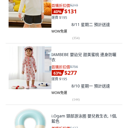
首購折扣價
$219
$131
40
%
運費 $195
8/11 星期二
預計送達
WOW免運
(
354
)
IAMBEBE 嬰幼兒 甜美蜜桃 連身防曬
衣
首購折扣價
$756
$277
63
%
運費 $195
8/10 星期一
預計送達
WOW免運
(
144
)
i.Ogam 頸部游泳圈 嬰兒救生衣, 1個,
藍色