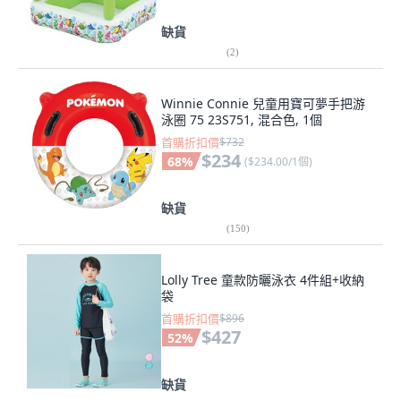
缺貨
(
2
)
Winnie Connie 兒童用寶可夢手把游
泳圈 75 23S751, 混合色, 1個
首購折扣價
$732
$234
68
%
(
$234.00/1個
)
缺貨
(
150
)
Lolly Tree 童款防曬泳衣 4件組+收納
袋
首購折扣價
$896
$427
52
%
缺貨