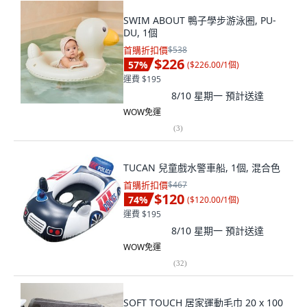
SWIM ABOUT 鴨子學步游泳圈, PU-
DU, 1個
首購折扣價
$538
$226
57
%
(
$226.00/1個
)
運費 $195
8/10 星期一
預計送達
WOW免運
(
3
)
TUCAN 兒童戲水警車船, 1個, 混合色
首購折扣價
$467
$120
74
%
(
$120.00/1個
)
運費 $195
8/10 星期一
預計送達
WOW免運
(
32
)
SOFT TOUCH 居家運動毛巾 20 x 100