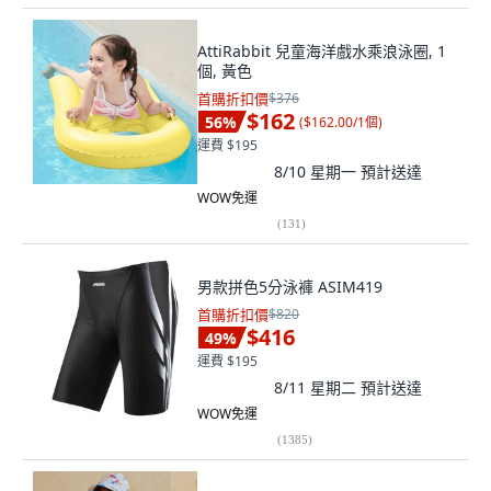
AttiRabbit 兒童海洋戲水乘浪泳圈, 1
個, 黃色
首購折扣價
$376
$162
56
%
(
$162.00/1個
)
運費 $195
8/10 星期一
預計送達
WOW免運
(
131
)
男款拼色5分泳褲 ASIM419
首購折扣價
$820
$416
49
%
運費 $195
8/11 星期二
預計送達
WOW免運
(
1385
)