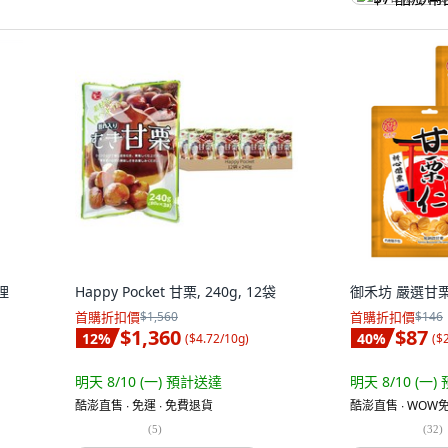
理
Happy Pocket 甘栗, 240g, 12袋
御禾坊 嚴選甘栗仁
首購折扣價
$1,560
首購折扣價
$146
$1,360
$87
12
%
40
%
(
$4.72/10g
)
(
$
明天 8/10 (一)
預計送達
明天 8/10 (一)
酷澎直售 ∙ 免運 ∙ 免費退貨
酷澎直售 ∙ WOW免
(
5
)
(
32
)