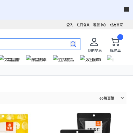
登入
註冊會員
客服中心
成為賣家
我的酷澎
購物車
文具圖書
食品飲料
生活用品
女性服飾
運動戶外
60
每頁筆