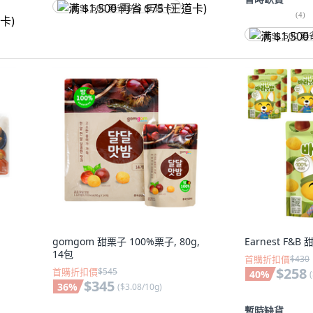
满 $1,500 再省 $75 (王道卡)
(
4
)
满 $1,500 再
gomgom 甜栗子 100%栗子, 80g,
Earnest F&B 
14包
首購折扣價
$430
$258
首購折扣價
$545
40
%
(
$345
36
%
(
$3.08/10g
)
暫時缺貨