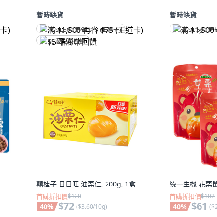
暫時缺貨
暫時缺貨
满 $1,500 再省 $75 (王道卡)
满 $1,500 再
$5 酷澎幣回饋
囍桂子 日日旺 油栗仁, 200g, 1盒
統一生機 花栗鼠甘
首購折扣價
$120
首購折扣價
$102
$72
$61
40
%
40
%
(
$3.60/10g
)
(
$