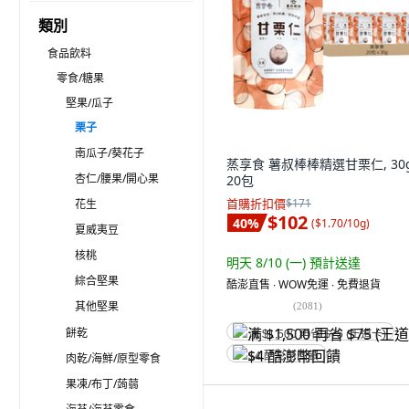
類別
食品飲料
零食/糖果
堅果/瓜子
栗子
南瓜子/葵花子
蒸享食 薯叔棒棒精選甘栗仁, 30g
杏仁/腰果/開心果
20包
首購折扣價
$171
花生
$102
40
%
(
$1.70/10g
)
夏威夷豆
核桃
明天 8/10 (一)
預計送達
綜合堅果
酷澎直售 ∙ WOW免運 ∙ 免費退貨
其他堅果
(
2081
)
餅乾
满 $1,500 再省 $75 (王道卡)
$4 酷澎幣回饋
肉乾/海鮮/原型零食
果凍/布丁/蒟蒻