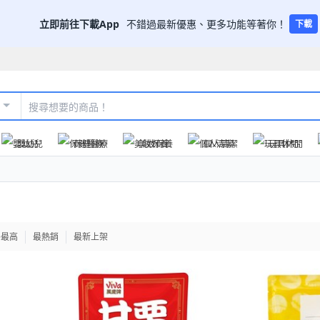
立即前往下載App
不錯過最新優惠、更多功能等著你！
下載
嬰幼兒
保健醫療
美妝保養
個人清潔
玩具休閒
格最高
最熱銷
最新上架