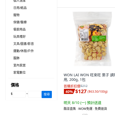
個人清潔
日用/紙品
寵物
保健/醫療
餐廚用品
玩具嗜好
文具/圖書/影音
運動/休閒/戶外
服飾
室內家居
家電數位
WON LAI WON 旺來旺 栗子 調
用, 200g, 1包
價格
首購折扣價
$212
$127
40
%
(
$63.50/100g
)
$
~
搜尋
明天 8/10 (一)
預計送達
酷澎直售 ∙ WOW免運 ∙ 免費退貨
(
14
)