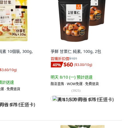
 10個裝, 300g,
爭鮮 甘栗仁 純素, 100g, 2包
首購折扣價
$101
$60
40
%
(
$3.00/10g
)
$3.60/10g
)
明天 8/10 (一)
預計送達
預計送達
酷澎直售 ∙ WOW免運 ∙ 免費退貨
運 ∙ 免費退貨
(
3925
)
满 $1,500 再省 $75 (王道卡)
省 $75 (王道卡)