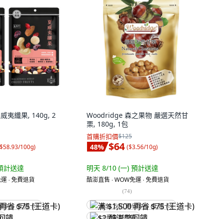
威夷纖果, 140g, 2
Woodridge 森之果物 嚴選天然甘
栗, 180g, 1包
首購折扣價
$125
$64
48
%
$58.93/100g
)
(
$3.56/10g
)
預計送達
明天 8/10 (一)
預計送達
運 ∙ 免費退貨
酷澎直售 ∙ WOW免運 ∙ 免費退貨
(
74
)
省 $75 (王道卡)
满 $1,500 再省 $75 (王道卡)
饋
$2 酷澎幣回饋