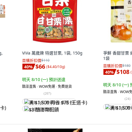
,
ViVa 萬歲牌 特選甘栗, 1袋, 150g
爭鮮 香甜甘栗 純素
1袋
首購折扣價
$110
$66
首購折扣價
$180
40
%
(
$4.40/10g
)
$108
40
%
(
明天 8/10 (一)
預計送達
明天 8/10 (一)
酷澎直售 ∙ WOW免運 ∙ 免費退貨
酷澎直售 ∙ WOW免
(
207
)
(
24
)
满 $1,500 再省 $75 (王道卡)
满 $1,500 再
$3 酷澎幣回饋