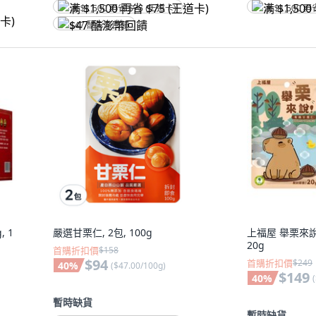
满 $1,500 再省 $75 (王道卡)
满 $1,500 再
$47 酷澎幣回饋
, 1
嚴選甘栗仁, 2包, 100g
上福屋 舉栗來說
20g
首購折扣價
$158
$94
首購折扣價
$249
40
%
(
$47.00/100g
)
$149
40
%
(
暫時缺貨
暫時缺貨