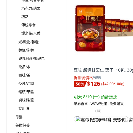
海苔/海苔零食
巧克力/糖果
糕點
傳統零食
爆米花/米香
米/穀物/雜糧
麵條/泡麵
即食料理/調理包
飲品/水
豆咗 嚴選甘栗仁 栗子, 10包, 30
咖啡/茶
折扣後價格
$300
$126
麥片/沖調
58
%
(
$42.00/100g
)
罐頭/果醬
明天 8/10 (一)
預計送達
調味料/醬
酷澎直售 ∙ WOW免運 ∙ 免費退貨
食用油
(
18
)
母嬰
满 $1,500 再省 $75 (王道卡)
美妝保養