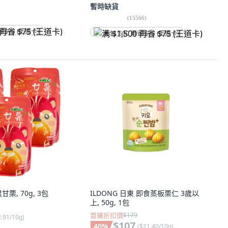
暫時缺貨
(
15566
)
省 $75 (王道卡)
满 $1,500 再省 $75 (王道卡)
栗, 70g, 3包
ILDONG 日東 即食蒸板栗仁 3歲以
上, 50g, 1包
首購折扣價
$179
2.91/10g
)
$107
40
%
(
$21.40/10g
)