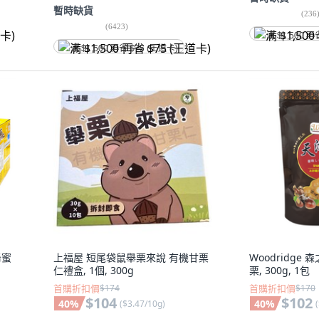
暫時缺貨
(
236
(
6423
)
满 $1,500 再
满 $1,500 再省 $75 (王道卡)
蜂蜜
上福屋 短尾袋鼠舉栗來說 有機甘栗
Woodridge
仁禮盒, 1個, 300g
栗, 300g, 1包
首購折扣價
$174
首購折扣價
$170
$104
$102
40
%
40
%
(
$3.47/10g
)
(