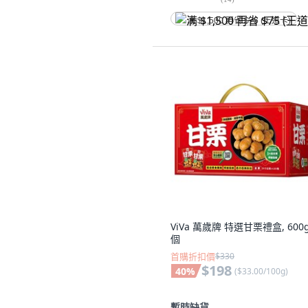
满 $1,500 再省 $75 (王道卡)
ViVa 萬歲牌 特選甘栗禮盒, 600g
個
首購折扣價
$330
$198
40
%
(
$33.00/100g
)
暫時缺貨