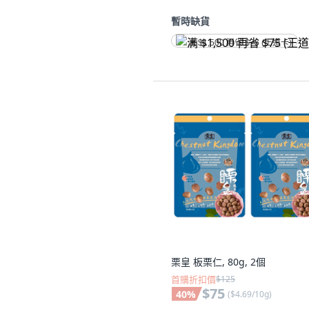
暫時缺貨
满 $1,500 再省 $75 (王道卡)
栗皇 板栗仁, 80g, 2個
首購折扣價
$125
$75
40
%
(
$4.69/10g
)