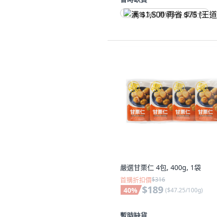
满 $1,500 再省 $75 (王道卡)
嚴選甘栗仁 4包, 400g, 1袋
首購折扣價
$316
$189
40
%
(
$47.25/100g
)
暫時缺貨