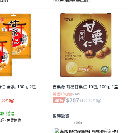
 全素, 150g, 2包
吉栗源 有機甘栗仁 10包, 100g, 1盒
首購折扣價
$345
$207
40
%
2.90/10g
)
(
$20.70/10g
)
預計送達
暫時缺貨
運 ∙ 免費退貨
(
100
)
满 $1,500 再省 $75 (王道卡)