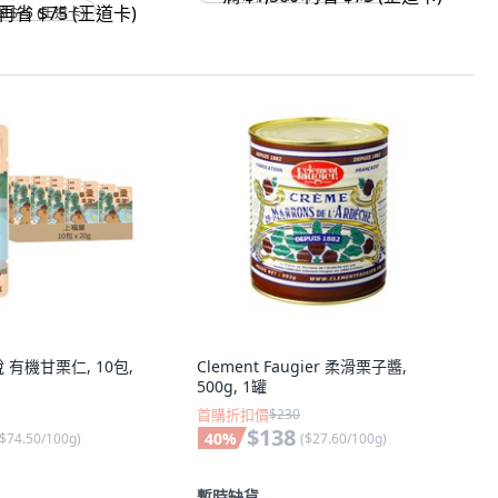
省 $75 (王道卡)
 有機甘栗仁, 10包,
Clement Faugier 柔滑栗子醬,
500g, 1罐
首購折扣價
$230
$138
40
%
$74.50/100g
)
(
$27.60/100g
)
暫時缺貨