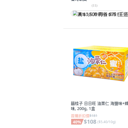
(
11
)
满 $1,500 再省 $75 (王道卡)
囍桂子 日日旺 油栗仁 海鹽味+
味, 200g, 1盒
首購折扣價
$181
$108
40
%
(
$5.40/10g
)