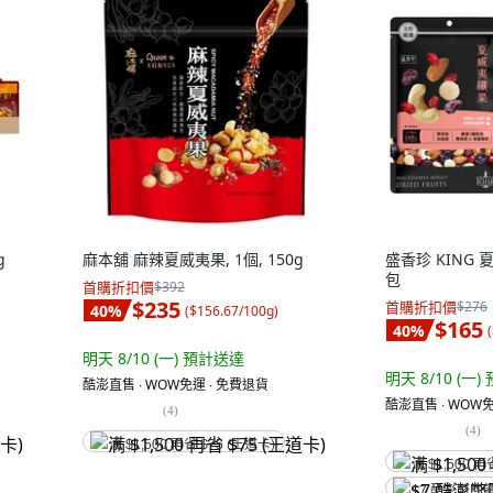
g
麻本舖 麻辣夏威夷果, 1個, 150g
盛香珍 KING 夏
包
首購折扣價
$392
$235
首購折扣價
$276
40
%
(
$156.67/100g
)
$165
40
%
(
明天 8/10 (一)
預計送達
明天 8/10 (一)
酷澎直售 ∙ WOW免運 ∙ 免費退貨
酷澎直售 ∙ WOW免
(
4
)
(
4
)
满 $1,500 再省 $75 (王道卡)
满 $1,500 再
$7 酷澎幣回