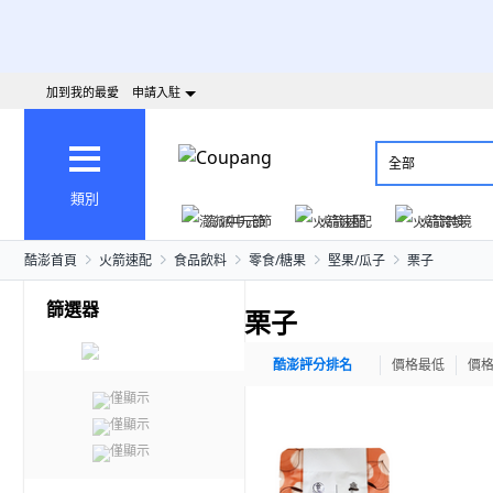
加到我的最愛
申請入駐
全部
類別
澎派中元節
火箭速配
火箭跨境
酷澎首頁
火箭速配
食品飲料
零食/糖果
堅果/瓜子
栗子
篩選器
栗子
酷澎評分排名
價格最低
價
僅顯示
僅顯示
僅顯示