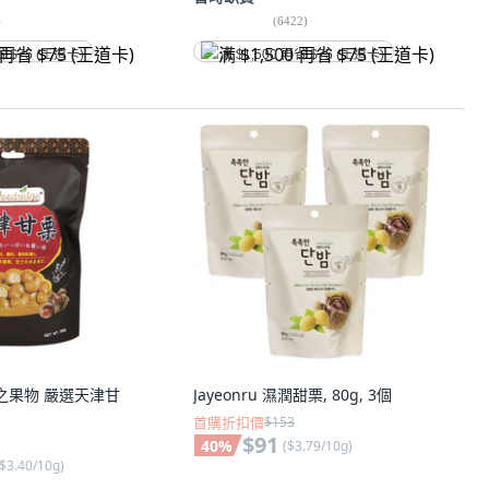
)
(
6422
)
省 $75 (王道卡)
满 $1,500 再省 $75 (王道卡)
 森之果物 嚴選天津甘
Jayeonru 濕潤甜栗, 80g, 3個
首購折扣價
$153
$91
40
%
(
$3.79/10g
)
$3.40/10g
)