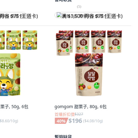
(
5
)
省 $75 (王道卡)
满 $1,500 再省 $75 (王道卡)
甜栗子, 50g, 6包
gomgom 甜栗子, 80g, 6包
首購折扣價
$327
$196
40
%
$8.60/10g
)
(
$4.08/10g
)
暫時缺貨