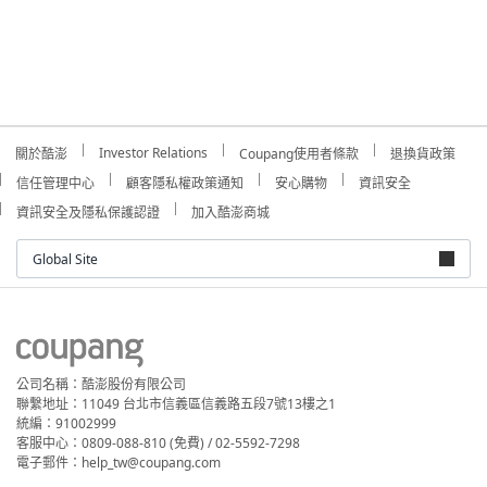
Investor Relations
關於酷澎
Coupang使用者條款
退換貨政策
信任管理中心
顧客隱私權政策通知
安心購物
資訊安全
資訊安全及隱私保護認證
加入酷澎商城
Global Site
公司名稱：酷澎股份有限公司
聯繫地址：11049 台北市信義區信義路五段7號13樓之1
統編：91002999
客服中心：0809-088-810 (免費) / 02-5592-7298
電子郵件：help_tw@coupang.com