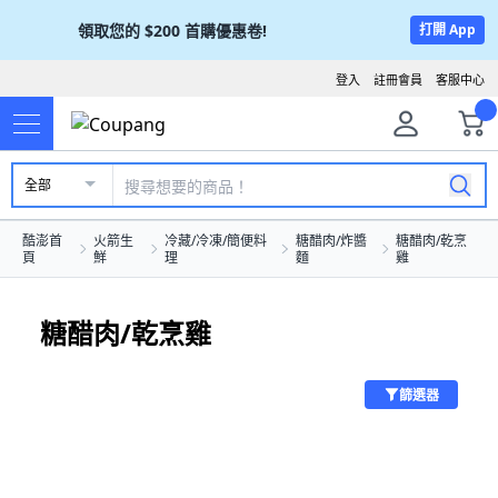
領取您的
$200
首購優惠卷!
打開 App
登入
註冊會員
客服中心
全部
酷澎首
火箭生
冷藏/冷凍/簡便料
糖醋肉/炸醬
糖醋肉/乾烹
頁
鮮
理
麵
雞
糖醋肉/乾烹雞
篩選器