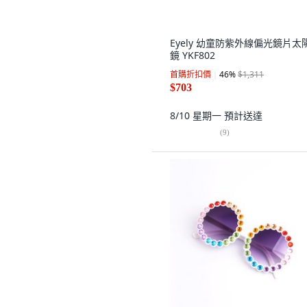
Eyely 幼童防紫外線偏光鏡片太
鏡 YKF802
首購折扣價
46
%
$1,311
$703
8/10 星期一
預計送達
(
9
)