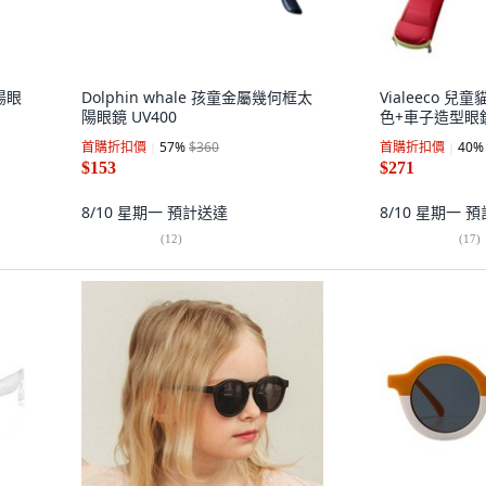
陽眼
Dolphin whale 孩童金屬幾何框太
Vialeeco 
陽眼鏡 UV400
色+車子造型眼
首購折扣價
57
%
$360
首購折扣價
40
%
$153
$271
8/10 星期一
預計送達
8/10 星期一
預
(
12
)
(
17
)