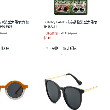
兒童貓咪造型太陽眼鏡 橘
BUNNy LAND 孩童動物造型太陽眼
鏡收納盒
鏡 6入組
$453
首購折扣價
42
%
$1,427
$816
計送達
8/10 星期一
預計送達
(
13
)