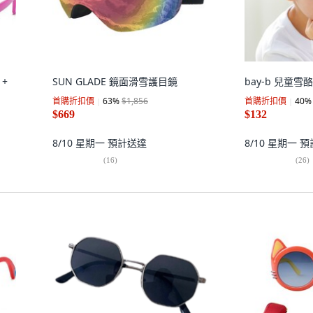
 +
SUN GLADE 鏡面滑雪護目鏡
bay-b 兒童
首購折扣價
63
%
$1,856
首購折扣價
40
%
$669
$132
8/10 星期一
預計送達
8/10 星期一
預
(
16
)
(
26
)