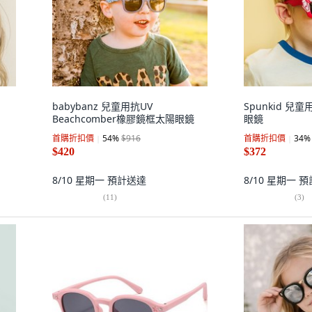
babybanz 兒童用抗UV
Spunkid 兒
Beachcomber橡膠鏡框太陽眼鏡
眼鏡
首購折扣價
54
%
$916
首購折扣價
34
%
$420
$372
8/10 星期一
預計送達
8/10 星期一
預
(
11
)
(
3
)