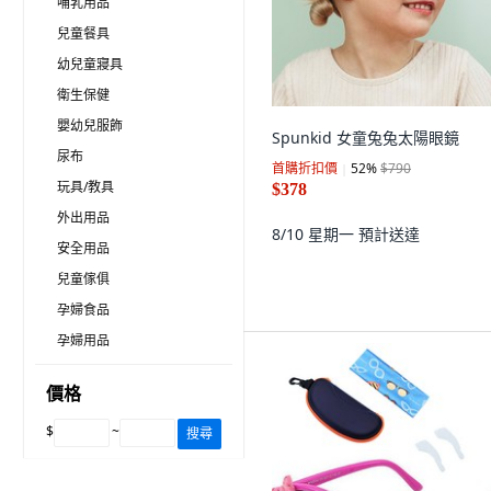
哺乳用品
兒童餐具
幼兒童寢具
衛生保健
嬰幼兒服飾
Spunkid 女童兔兔太陽眼鏡
尿布
首購折扣價
52
%
$790
玩具/教具
$378
外出用品
8/10 星期一
預計送達
安全用品
兒童傢俱
孕婦食品
孕婦用品
價格
$
~
搜尋