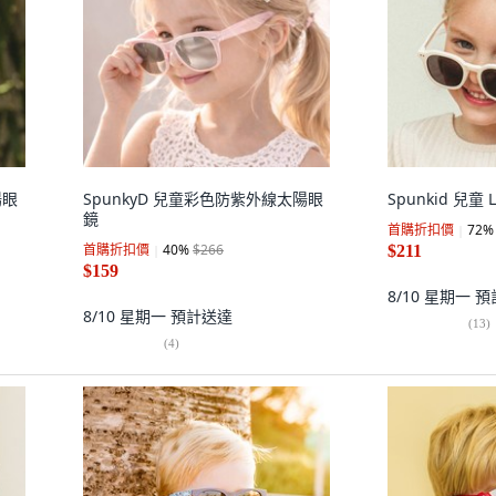
陽眼
SpunkyD 兒童彩色防紫外線太陽眼
Spunkid 兒童
鏡
首購折扣價
72
%
首購折扣價
40
%
$266
$211
$159
8/10 星期一
預
8/10 星期一
預計送達
(
13
)
(
4
)