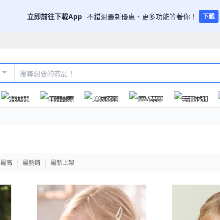
立即前往下載App
不錯過最新優惠、更多功能等著你！
下載
嬰幼兒
保健醫療
美妝保養
個人清潔
玩具休閒
格最高
最熱銷
最新上架