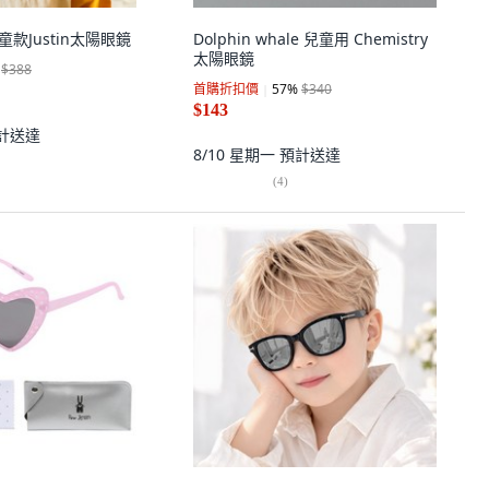
s兒童款Justin太陽眼鏡
Dolphin whale 兒童用 Chemistry
太陽眼鏡
$388
首購折扣價
57
%
$340
$143
計送達
8/10 星期一
預計送達
(
4
)