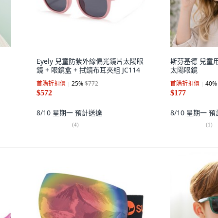
Eyely 兒童防紫外線偏光鏡片太陽眼
斯芬基德 兒童用 
鏡 + 眼鏡盒 + 拭鏡布耳夾組 JC114
太陽眼鏡
首購折扣價
25
%
$772
首購折扣價
40
%
$572
$177
8/10 星期一
預計送達
8/10 星期一
預
(
4
)
(
1
)