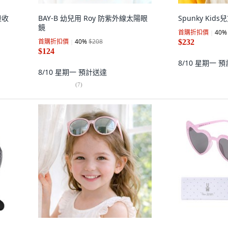
殼收
BAY-B 幼兒用 Roy 防紫外線太陽眼
Spunky Kid
鏡
首購折扣價
40
%
首購折扣價
40
%
$208
$232
$124
8/10 星期一
預
8/10 星期一
預計送達
(
7
)