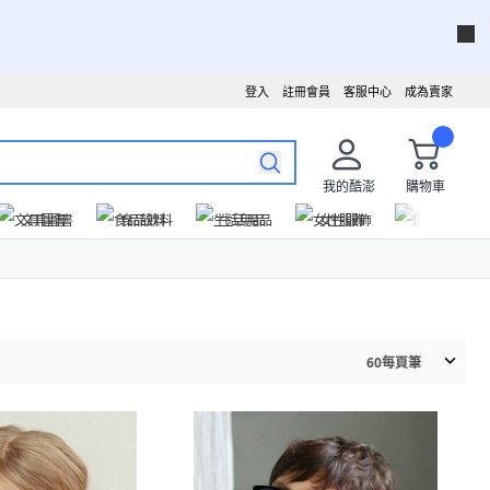
登入
註冊會員
客服中心
成為賣家
我的酷澎
購物車
文具圖書
食品飲料
生活用品
女性服飾
運動戶外
60
每頁筆