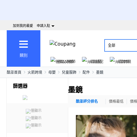
加到我的最愛
申請入駐
全部
類別
爸氣父親節
火箭速配
火箭跨境
酷澎首頁
火箭跨境
母嬰
兒童服飾
配件
墨鏡
篩選器
墨鏡
酷澎評分排名
價格最低
價
僅顯示
僅顯示
僅顯示