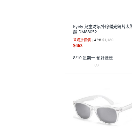
Eyely 兒童防紫外線偏光鏡片太
鏡 DM83052
首購折扣價
43
%
$1,180
$663
8/10 星期一
預計送達
(
4
)