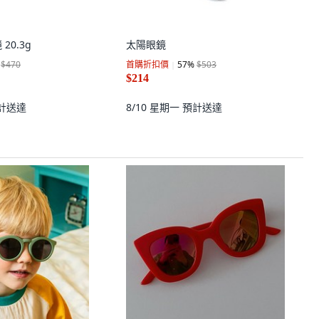
20.3g
太陽眼鏡
$470
首購折扣價
57
%
$503
$214
計送達
8/10 星期一
預計送達