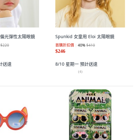
雪酪偏光彈性太陽眼鏡
Spunkid 女童用 Eloi 太陽眼鏡
$220
首購折扣價
40
%
$410
$246
計送達
8/10 星期一
預計送達
(
4
)