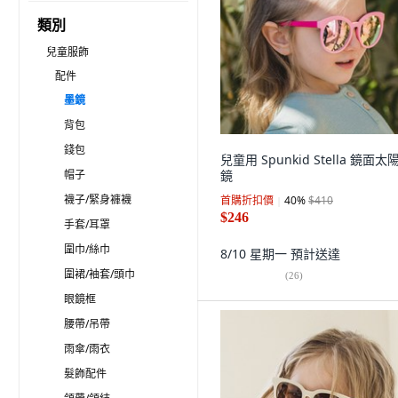
類別
兒童服飾
配件
墨鏡
背包
錢包
兒童用 Spunkid Stella 鏡面太
帽子
鏡
襪子/緊身褲襪
首購折扣價
40
%
$410
$246
手套/耳罩
圍巾/絲巾
8/10 星期一
預計送達
圍裙/袖套/頭巾
(
26
)
眼鏡框
腰帶/吊帶
雨傘/雨衣
髮飾配件