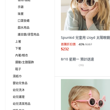
領帶/領結
手錶
珠寶
口罩掛繩
戲水用品
護目鏡/滑雪用品
Spunkid 兒童用 Lloyd 太陽眼鏡
上著
首購折扣價
40
%
$387
下著
$232
內著/睡衣
8/10 星期一
預計送達
運動/主題服飾
(
16
)
鞋子
濕紙巾
嬰幼兒食品
幼兒洗沐
幼兒護理
幼兒清潔用品