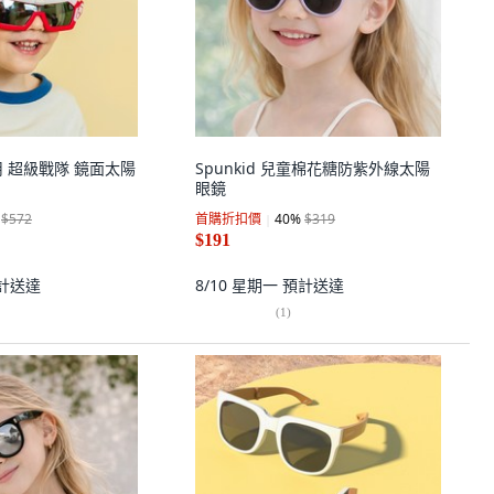
童用 超級戰隊 鏡面太陽
Spunkid 兒童棉花糖防紫外線太陽
眼鏡
$572
首購折扣價
40
%
$319
$191
計送達
8/10 星期一
預計送達
(
1
)