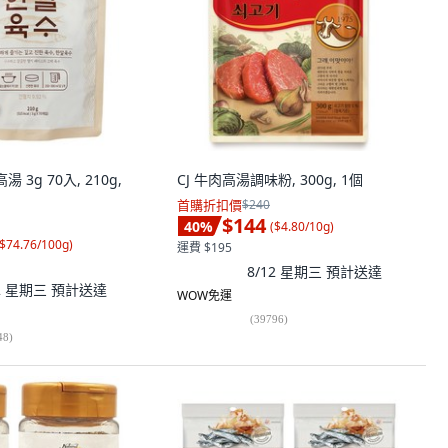
 3g 70入, 210g,
CJ 牛肉高湯調味粉, 300g, 1個
首購折扣價
$240
$144
40
%
(
$4.80/10g
)
$74.76/100g
)
運費 $195
8/12 星期三
預計送達
12 星期三
預計送達
WOW免運
(
39796
)
48
)