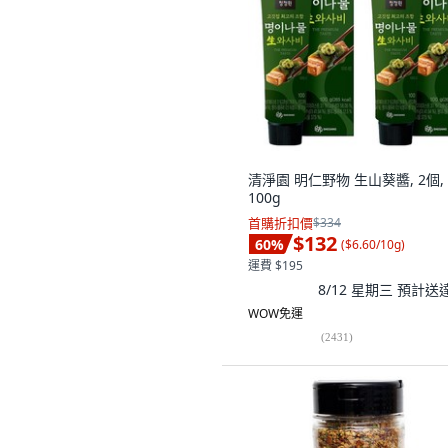
清淨園 明仁野物 生山葵醬, 2個,
100g
首購折扣價
$334
$132
60
%
(
$6.60/10g
)
運費 $195
8/12 星期三
預計送
WOW免運
(
2431
)