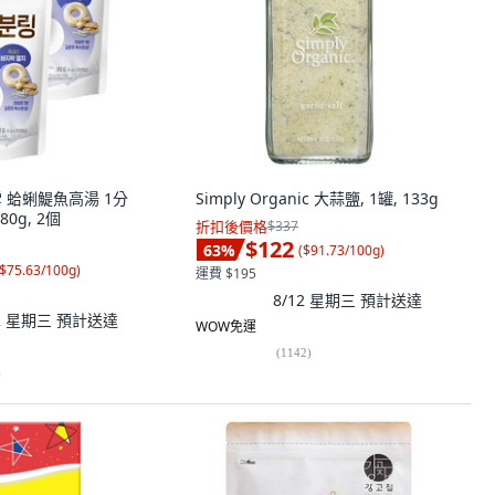
白雪 蛤蜊鯷魚高湯 1分
Simply Organic 大蒜鹽, 1罐, 133g
80g, 2個
折扣後價格
$337
$122
63
%
(
$91.73/100g
)
$75.63/100g
)
運費 $195
8/12 星期三
預計送達
12 星期三
預計送達
WOW免運
(
1142
)
)