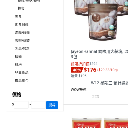
糖漿/寡糖/糖稀
蜂蜜
零食
即食料理
泡麵/麵類
咖啡/茶飲
乳品/飲料
JayeonHannal 調味用大蒜塊, 20
3包
罐頭
首購折扣價
$294
烘培
$176
40
%
(
$29.33/10g
)
兒童食品
運費 $195
禮品組合
8/12 星期三
預計送
WOW免運
價格
(
832
)
$
~
搜尋