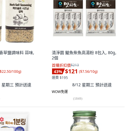
ice 香草鹽調味料 蒜味,
清淨園 鯷魚柴魚高湯粉 8包入, 80g,
2個
首購折扣價
$213
$121
43
%
$22.50/100g
)
(
$7.56/10g
)
運費 $195
12 星期三
預計送達
8/12 星期三
預計送達
WOW免運
)
(
1849
)