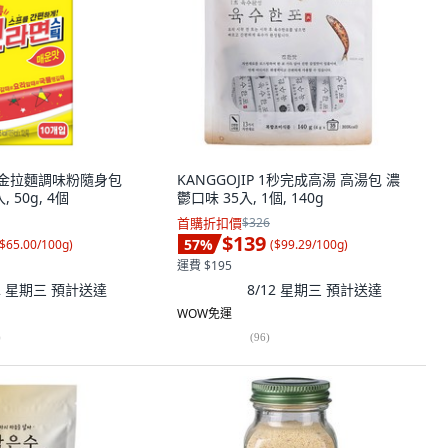
翁 金拉麵調味粉隨身包
KANGGOJIP 1秒完成高湯 高湯包 濃
 50g, 4個
鬱口味 35入, 1個, 140g
首購折扣價
$326
$139
57
%
$65.00/100g
)
(
$99.29/100g
)
運費 $195
12 星期三
預計送達
8/12 星期三
預計送達
WOW免運
)
(
96
)