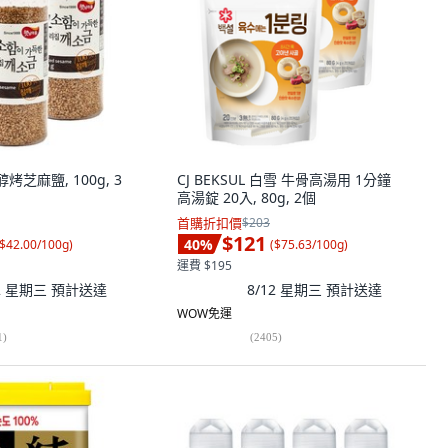
香醇烤芝麻鹽, 100g, 3
CJ BEKSUL 白雪 牛骨高湯用 1分鐘
高湯錠 20入, 80g, 2個
首購折扣價
$203
$121
40
%
$42.00/100g
)
(
$75.63/100g
)
運費 $195
12 星期三
預計送達
8/12 星期三
預計送達
WOW免運
1
)
(
2405
)