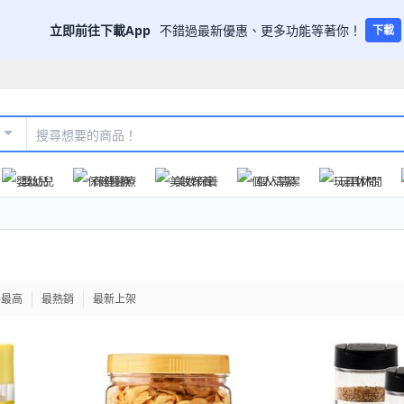
立即前往下載App
不錯過最新優惠、更多功能等著你！
下載
嬰幼兒
保健醫療
美妝保養
個人清潔
玩具休閒
格最高
最熱銷
最新上架