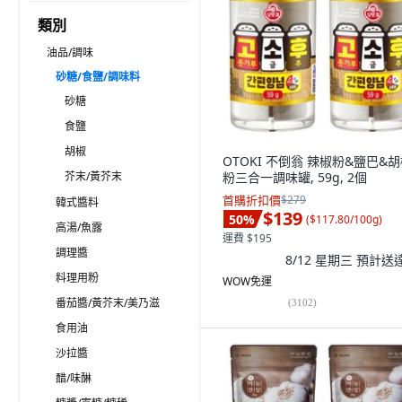
類別
油品/調味
砂糖/食鹽/調味料
砂糖
食鹽
胡椒
OTOKI 不倒翁 辣椒粉&鹽巴&
芥末/黃芥末
粉三合一調味罐, 59g, 2個
首購折扣價
$279
韓式醬料
$139
50
%
(
$117.80/100g
)
高湯/魚露
運費 $195
調理醬
8/12 星期三
預計送
料理用粉
WOW免運
番茄醬/黃芥末/美乃滋
(
3102
)
食用油
沙拉醬
醋/味醂