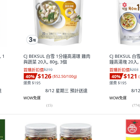
 1
CJ BEKSUL 白雪 1分鐘高湯環 雞肉
CJ BEKSUL 
與蔬菜 20入, 80g, 3個
鐘高湯塊 20入, 
首購折扣價
$210
首購折扣價
$203
$126
$121
40
%
40
%
(
$52.50/100g
)
(
運費 $195
運費 $195
達
8/12 星期三
預計送達
8/
WOW免運
WOW免運
(
15
)
(
774