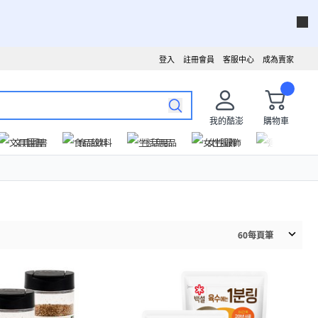
登入
註冊會員
客服中心
成為賣家
我的酷澎
購物車
文具圖書
食品飲料
生活用品
女性服飾
運動戶外
60
每頁筆