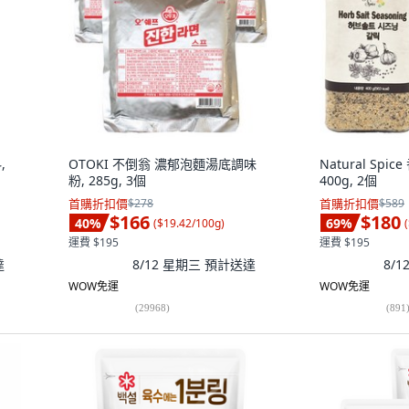
,
OTOKI 不倒翁 濃郁泡麵湯底調味
Natural Sp
粉, 285g, 3個
400g, 2個
首購折扣價
$278
首購折扣價
$589
$166
$180
40
%
69
%
(
$19.42/100g
)
(
運費 $195
運費 $195
達
8/12 星期三
預計送達
8/
WOW免運
WOW免運
(
29968
)
(
891