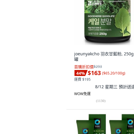
joeunyakcho 羽衣甘藍粉, 250g,
罐
首購折扣價
$293
$163
44
%
(
$65.20/100g
)
運費 $195
8/12 星期三
預計送
WOW免運
(
1130
)