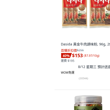
Dasida 黃金牛肉調味粉, 96g, 
首購折扣價
$256
$153
40
%
(
$7.97/10g
)
運費 $195
8/12 星期三
預計送
WOW免運
(
10344
)