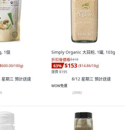
, 1個
Simply Organic 大蒜粉, 1罐, 103g
折扣後價格
$418
$153
63
%
$600.00/100g
)
(
$14.86/10g
)
運費 $195
12 星期三
預計送達
8/12 星期三
預計送達
WOW免運
9
)
(
3008
)