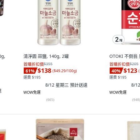
g,
清淨園 蒜鹽, 140g, 2罐
OTOKI 不倒翁 
首購折扣價
$355
首購折扣價
$205
$138
$123
61
%
40
%
(
$49.29/100g
)
(
運費 $195
運費 $195
8/12 星期三
預計送達
8/
達
WOW免運
WOW免運
(
665
)
(
948