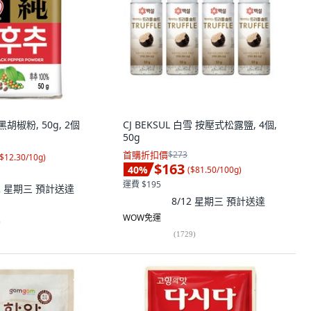
黑胡椒粉, 50g, 2個
CJ BEKSUL 白雪 按壓式松露鹽, 4個,
50g
首購折扣價
$273
$12.30/10g
)
$163
40
%
(
$81.50/100g
)
運費 $195
12 星期三
預計送達
8/12 星期三
預計送達
WOW免運
)
(
1729
)