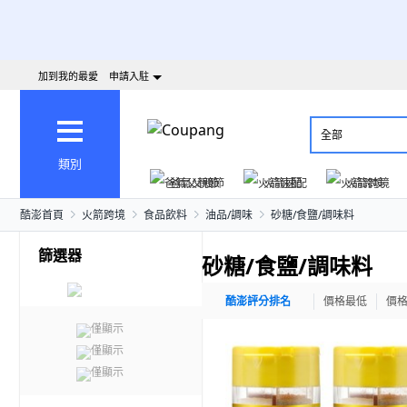
加到我的最愛
申請入駐
全部
類別
爸氣父親節
火箭速配
火箭跨境
酷澎首頁
火箭跨境
食品飲料
油品/調味
砂糖/食鹽/調味料
篩選器
砂糖/食鹽/調味料
酷澎評分排名
價格最低
價
僅顯示
僅顯示
僅顯示