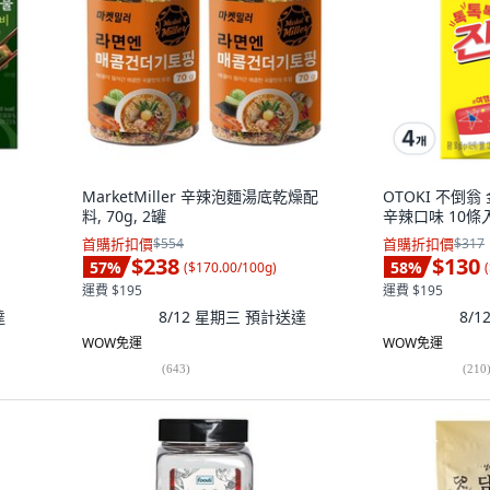
MarketMiller 辛辣泡麵湯底乾燥配
OTOKI 不倒
料, 70g, 2罐
辛辣口味 10條入,
首購折扣價
$554
首購折扣價
$317
$238
$130
57
%
58
%
(
$170.00/100g
)
(
運費 $195
運費 $195
達
8/12 星期三
預計送達
8/
WOW免運
WOW免運
(
643
)
(
210