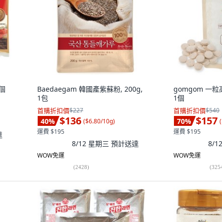
2個
Baedaegam 韓國產紫蘇粉, 200g,
gomgom 一粒高湯
1包
1個
首購折扣價
$227
首購折扣價
$540
$136
$157
40
%
70
%
(
$6.80/10g
)
(
運費 $195
運費 $195
達
8/12 星期三
預計送達
8/
WOW免運
WOW免運
(
2428
)
(
325