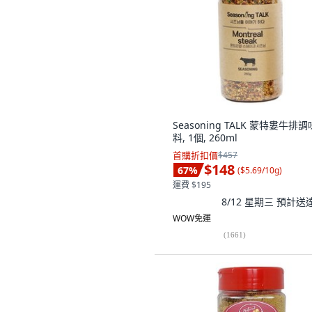
Seasoning TALK 蒙特婁牛排調
料, 1個, 260ml
首購折扣價
$457
$148
67
%
(
$5.69/10g
)
運費 $195
8/12 星期三
預計送
WOW免運
(
1661
)