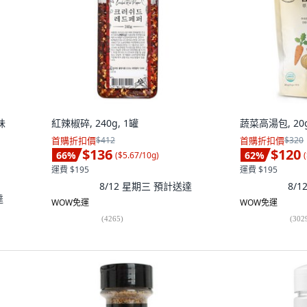
味
紅辣椒碎, 240g, 1罐
蔬菜高湯包, 20g
首購折扣價
$412
首購折扣價
$320
$136
$120
66
%
62
%
(
$5.67/10g
)
(
運費 $195
運費 $195
8/12 星期三
預計送達
8/
達
WOW免運
WOW免運
(
4265
)
(
302