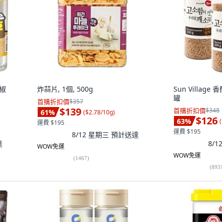
胡椒
炸蒜片, 1個, 500g
Sun Village 
罐
首購折扣價
$357
$139
首購折扣價
$348
61
%
(
$2.78/10g
)
$126
63
%
(
運費 $195
運費 $195
8/12 星期三
預計送達
達
8/
WOW免運
WOW免運
(
1467
)
(
893