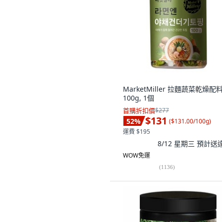
MarketMiller 拉麵蔬菜乾燥配料
100g, 1個
首購折扣價
$277
$131
52
%
(
$131.00/100g
)
運費 $195
8/12 星期三
預計送
WOW免運
(
1136
)