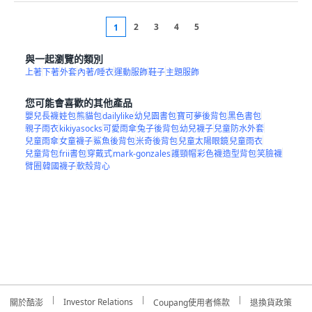
2
3
4
5
1
與一起瀏覽的類別
上著
下著
外套
內著/睡衣
運動服飾
鞋子
主題服飾
您可能會喜歡的其他產品
嬰兒長襪
娃包
熊貓包
dailylike
幼兒園書包
寶可夢後背包
黑色書包
親子雨衣
kikiyasocks
可愛雨傘
兔子後背包
幼兒襪子
兒童防水外套
兒童雨傘
女童襪子
鯊魚後背包
米奇後背包
兒童太陽眼鏡
兒童雨衣
兒童背包
frii書包
穿戴式
mark-gonzales
護頸帽
彩色襪
造型背包
笑臉襪
臂圈
韓國襪子
軟殼背心
Investor Relations
關於酷澎
Coupang使用者條款
退換貨政策