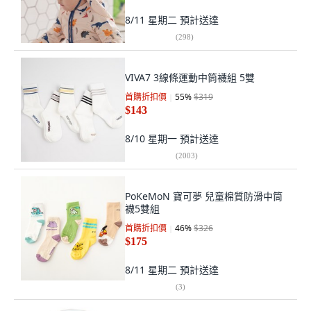
8/11 星期二
預計送達
(
298
)
VIVA7 3線條運動中筒襪組 5雙
首購折扣價
55
%
$319
$143
8/10 星期一
預計送達
(
2003
)
PoKeMoN 寶可夢 兒童棉質防滑中筒
襪5雙組
首購折扣價
46
%
$326
$175
8/11 星期二
預計送達
(
3
)