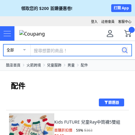
領取您的
$200
首購優惠卷!
打開 App
登入
註冊會員
客服中心
全部
酷澎首頁
火箭跨境
兒童服飾
男童
配件
配件
篩選器
Kids FUTURE 兒童Ray中筒襪5雙組
首購折扣價
59
%
$363