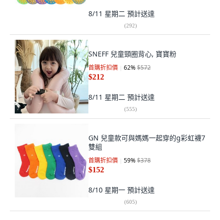
8/11 星期二
預計送達
(
292
)
SNEFF 兒童頸圈背心, 寶寶粉
首購折扣價
62
%
$572
$212
8/11 星期二
預計送達
(
555
)
GN 兒童款可與媽媽一起穿的g彩虹襪7
雙組
首購折扣價
59
%
$378
$152
8/10 星期一
預計送達
(
605
)