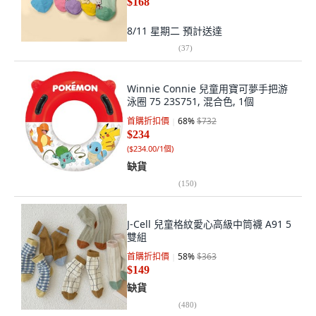
$168
8/11 星期二
預計送達
(
37
)
Winnie Connie 兒童用寶可夢手把游
泳圈 75 23S751, 混合色, 1個
首購折扣價
68
%
$732
$234
(
$234.00/1個
)
缺貨
(
150
)
J-Cell 兒童格紋愛心高級中筒襪 A91 5
雙組
首購折扣價
58
%
$363
$149
缺貨
(
480
)