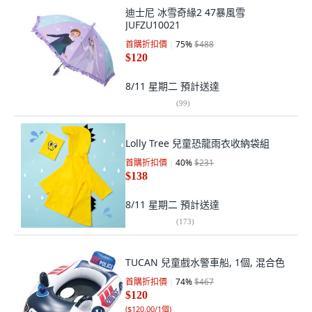
迪士尼 冰雪奇緣2 47暴風雪
JUFZU10021
首購折扣價
75
%
$488
$120
8/11 星期二
預計送達
(
99
)
Lolly Tree 兒童恐龍雨衣收納袋組
首購折扣價
40
%
$231
$138
8/11 星期二
預計送達
(
173
)
TUCAN 兒童戲水警車船, 1個, 混合色
首購折扣價
74
%
$467
$120
(
$120.00/1個
)