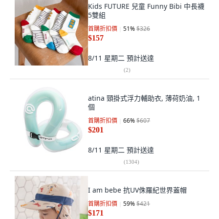
Kids FUTURE 兒童 Funny Bibi 中長襪
5雙組
首購折扣價
51
%
$326
$157
8/11 星期二
預計送達
(
2
)
atina 頸掛式浮力輔助衣, 薄荷奶油, 1
個
首購折扣價
66
%
$607
$201
8/11 星期二
預計送達
(
1304
)
I am bebe 抗UV侏羅紀世界蓋帽
首購折扣價
59
%
$421
$171