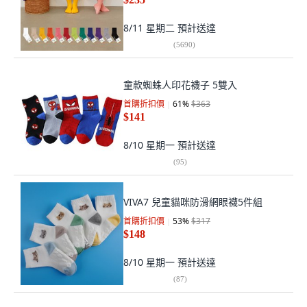
8/11 星期二
預計送達
(
5690
)
童款蜘蛛人印花襪子 5雙入
首購折扣價
61
%
$363
$141
8/10 星期一
預計送達
(
95
)
VIVA7 兒童貓咪防滑網眼襪5件組
首購折扣價
53
%
$317
$148
8/10 星期一
預計送達
(
87
)