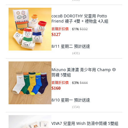
cocoB DOROTHY 兒童用 Potto
Friend 襪子 4雙 + 禮物盒 4入組
首購折扣價
61
%
$332
$127
8/11 星期二
預計送達
(
431
)
Mizuno 美津濃 青少年用 Champ 中
筒襪 5雙組
首購折扣價
63
%
$444
$160
8/10 星期一
預計送達
(
154
)
VIVA7 兒童用 Wish 防滑中筒襪 5雙組