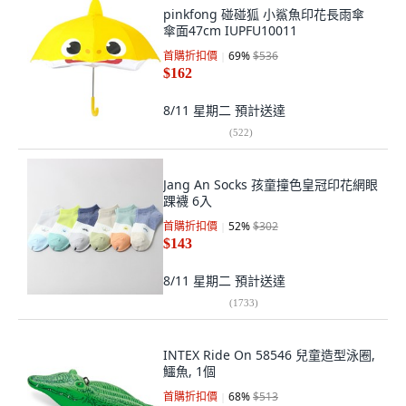
pinkfong 碰碰狐 小鯊魚印花長雨傘
傘面47cm IUPFU10011
首購折扣價
69
%
$536
$162
8/11 星期二
預計送達
(
522
)
Jang An Socks 孩童撞色皇冠印花網眼
踝襪 6入
首購折扣價
52
%
$302
$143
8/11 星期二
預計送達
(
1733
)
INTEX Ride On 58546 兒童造型泳圈,
鱷魚, 1個
首購折扣價
68
%
$513