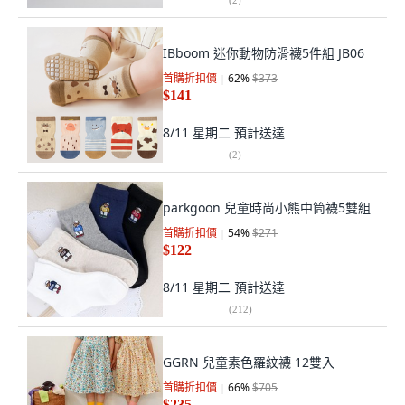
IBboom 迷你動物防滑襪5件組 JB06
首購折扣價
62
%
$373
$141
8/11 星期二
預計送達
(
2
)
parkgoon 兒童時尚小熊中筒襪5雙組
首購折扣價
54
%
$271
$122
8/11 星期二
預計送達
(
212
)
GGRN 兒童素色羅紋襪 12雙入
首購折扣價
66
%
$705
$235