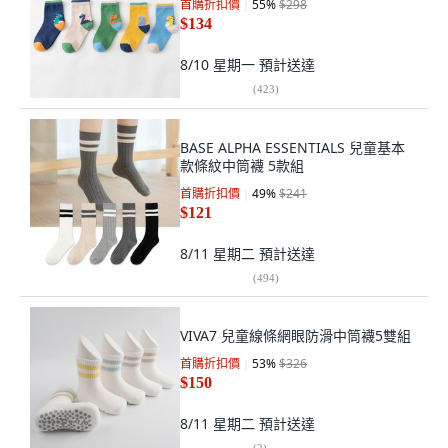
首購折扣價
55
%
$298
$134
8/10 星期一
預計送達
(
423
)
BASE ALPHA ESSENTIALS 兒童基本
款條紋中筒襪 5款組
首購折扣價
49
%
$241
$121
8/11 星期二
預計送達
(
494
)
VIVA7 兒童線條網眼防滑中筒襪5雙組
首購折扣價
53
%
$326
$150
8/11 星期二
預計送達
(
2
)