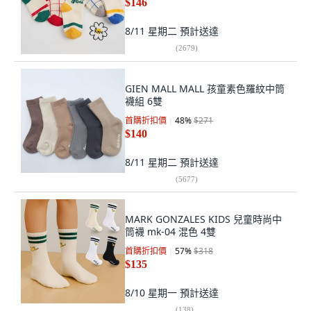
$146
8/11 星期二
預計送達
(
2679
)
GIEN MALL MALL 孩童素色羅紋中筒
襪組 6雙
首購折扣價
48
%
$271
$140
8/11 星期二
預計送達
(
5677
)
MARK GONZALES KIDS 兒童時尚中
筒襪 mk-04 混色 4雙
首購折扣價
57
%
$318
$135
8/10 星期一
預計送達
(
138
)