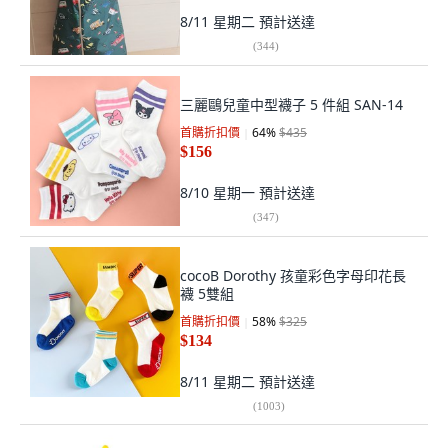
8/11 星期二
預計送達
(
344
)
三麗鷗兒童中型襪子 5 件組 SAN-14
首購折扣價
64
%
$435
$156
8/10 星期一
預計送達
(
347
)
cocoB Dorothy 孩童彩色字母印花長
襪 5雙組
首購折扣價
58
%
$325
$134
8/11 星期二
預計送達
(
1003
)