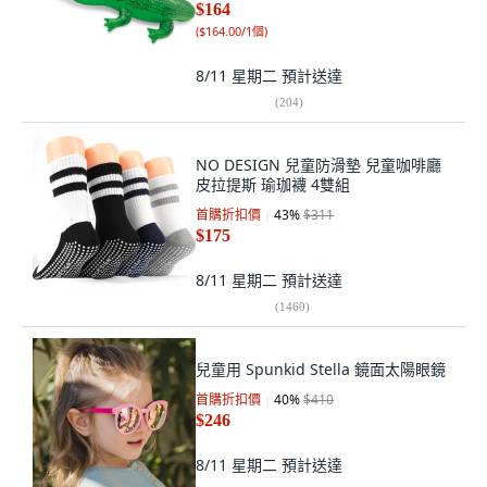
$164
(
$164.00/1個
)
8/11 星期二
預計送達
(
204
)
NO DESIGN 兒童防滑墊 兒童咖啡廳
皮拉提斯 瑜珈襪 4雙組
首購折扣價
43
%
$311
$175
8/11 星期二
預計送達
(
1460
)
兒童用 Spunkid Stella 鏡面太陽眼鏡
首購折扣價
40
%
$410
$246
8/11 星期二
預計送達