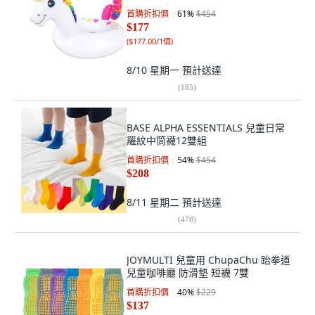
首購折扣價
61
%
$454
$177
(
$177.00/1個
)
8/10 星期一
預計送達
(
185
)
BASE ALPHA ESSENTIALS 兒童日常
羅紋中筒襪12雙組
首購折扣價
54
%
$454
$208
8/11 星期二
預計送達
(
478
)
JOYMULTI 兒童用 ChupaChu 跆拳道
兒童咖啡廳 防滑墊 短襪 7雙
首購折扣價
40
%
$229
$137