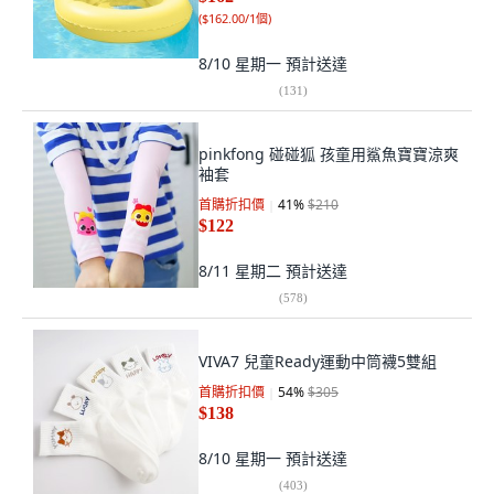
(
$162.00/1個
)
8/10 星期一
預計送達
(
131
)
pinkfong 碰碰狐 孩童用鯊魚寶寶涼爽
袖套
首購折扣價
41
%
$210
$122
8/11 星期二
預計送達
(
578
)
VIVA7 兒童Ready運動中筒襪5雙組
首購折扣價
54
%
$305
$138
8/10 星期一
預計送達
(
403
)