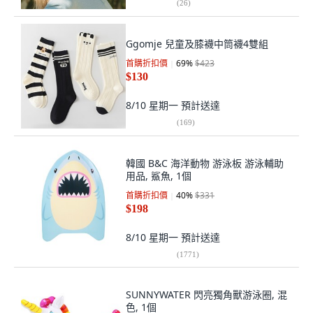
(
26
)
Ggomje 兒童及膝襪中筒襪4雙組
首購折扣價
69
%
$423
$130
8/10 星期一
預計送達
(
169
)
韓國 B&C 海洋動物 游泳板 游泳輔助
用品, 鯊魚, 1個
首購折扣價
40
%
$331
$198
8/10 星期一
預計送達
(
1771
)
SUNNYWATER 閃亮獨角獸游泳圈, 混
色, 1個