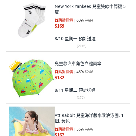
New York Yankees 兒童雙線中筒襪 5
雙
首購折扣價
60
%
$424
$169
8/10 星期一
預計送達
(
2046
)
兒童款汽車角色立體雨傘
首購折扣價
46
%
$246
$132
8/11 星期二
預計送達
(
170
)
AttiRabbit 兒童海洋戲水乘浪泳圈, 1
個, 黃色
首購折扣價
56
%
$376
$162