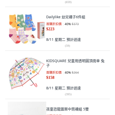
(
659
)
Dailylike 幼兒襪子6件組
首購折扣價
40
%
$373
$223
8/11 星期二
預計送達
(
59
)
KIDSQUARE 兒童用透明圓頂雨傘 兔
子
首購折扣價
40
%
$264
$158
8/11 星期二
預計送達
(
395
)
孩童恐龍圖案中筒襪組 5雙