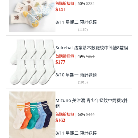
首購折扣價
50
%
$282
$141
8/11 星期二
預計送達
(
1160
)
Sulrebal 孩童基本款羅紋中筒襪8雙組
首購折扣價
49
%
$351
$177
8/10 星期一
預計送達
(
1916
)
Mizuno 美津濃 青少年條紋中筒襪5雙
組
首購折扣價
63
%
$444
$162
8/11 星期二
預計送達