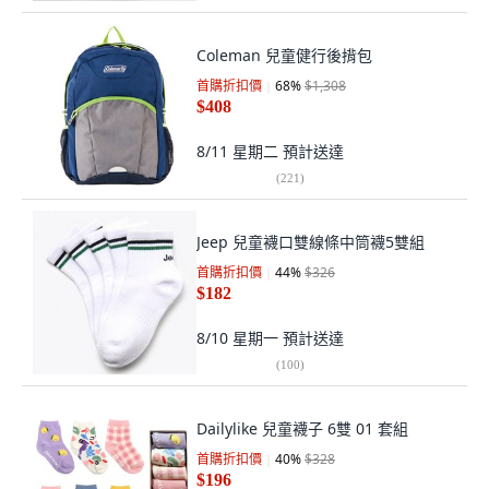
Coleman 兒童健行後揹包
首購折扣價
68
%
$1,308
$408
8/11 星期二
預計送達
(
221
)
Jeep 兒童襪口雙線條中筒襪5雙組
首購折扣價
44
%
$326
$182
8/10 星期一
預計送達
(
100
)
Dailylike 兒童襪子 6雙 01 套組
首購折扣價
40
%
$328
$196