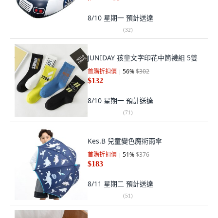
8/10 星期一
預計送達
(
32
)
JUNIDAY 孩童文字印花中筒襪組 5雙
首購折扣價
56
%
$302
$132
8/10 星期一
預計送達
(
71
)
Kes.B 兒童變色魔術雨傘
首購折扣價
51
%
$376
$183
8/11 星期二
預計送達
(
51
)