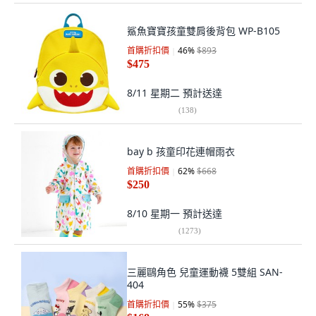
鯊魚寶寶孩童雙肩後背包 WP-B105
首購折扣價
46
%
$893
$475
8/11 星期二
預計送達
(
138
)
bay b 孩童印花連帽雨衣
首購折扣價
62
%
$668
$250
8/10 星期一
預計送達
(
1273
)
三麗鷗角色 兒童運動襪 5雙組 SAN-
404
首購折扣價
55
%
$375