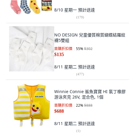
8/10 星期一
預計送達
(
179
)
NO DESIGN 兒童優質棉質蝴蝶結羅紋
襪5雙組
首購折扣價
55
%
$302
$135
8/11 星期二
預計送達
(
477
)
Winnie Connie 鯊魚寶寶 HI 氯丁橡膠
游泳夾克 26V, 混合色, 1個
首購折扣價
22
%
$888
$688
8/11 星期二
預計送達
(
1
)