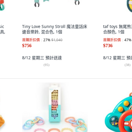
ic
Tiny Love Sunny Stroll 魔法童話床
taf toys 無
具,
邊音樂鈴, 混合色, 1個
合顏色, 1個
首購折扣價
27
%
$1,040
首購折扣價
47
%
$756
$736
8/12 星期三
預計送達
8/12 星期三
預
(
95
)
(
38
)