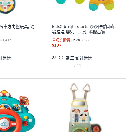
尾熊汽車方向盤玩具, 混
kids2 bright starts 沙沙作響固齒
器娃娃 嬰兒車玩具, 隨機出貨
$1,415
首購折扣價
62
%
$322
$122
計送達
8/12 星期三
預計送達
(
272
)