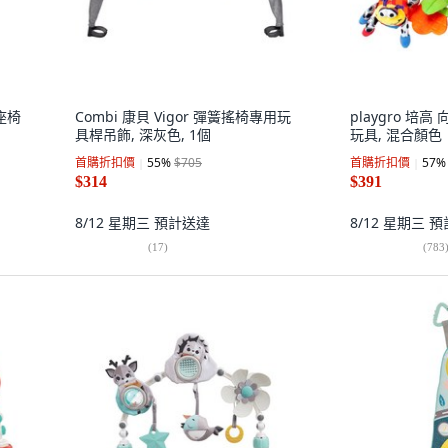
座椅
Combi 康貝 Vigor 彈簧搖椅專用玩
playgro 培
具桿吊飾, 深灰色, 1個
玩具, 混合顏色
首購折扣價
55
%
$705
首購折扣價
57
%
$314
$391
8/12 星期三
預計送達
8/12 星期三
預
(
17
)
(
783