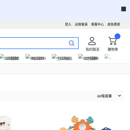
登入
註冊會員
客服中心
成為賣家
我的酷澎
購物車
文具圖書
食品飲料
生活用品
女性服飾
運動戶外
60
每頁筆