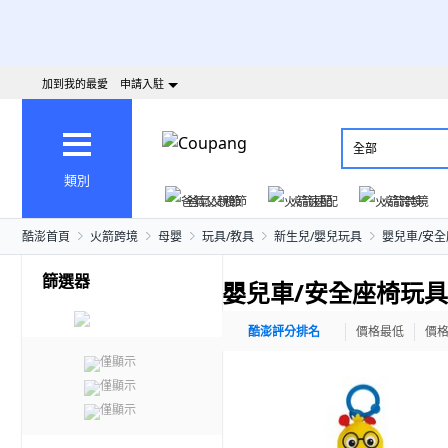
加到我的最愛
申請入駐
全部
類別
爸氣父親節
火箭速配
火箭跨境
酷澎首頁
火箭跨境
母嬰
玩具/教具
新生兒/嬰兒玩具
嬰兒車/安
篩選器
嬰兒車/安全座椅玩具
酷澎評分排名
價格最低
價
僅顯示
僅顯示
僅顯示