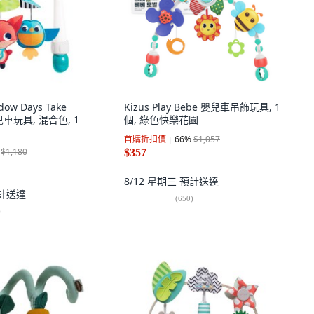
dow Days Take
Kizus Play Bebe 嬰兒車吊飾玩具, 1
兒車玩具, 混合色, 1
個, 綠色快樂花園
首購折扣價
66
%
$1,057
$1,180
$357
8/12 星期三
預計送達
計送達
(
650
)
)