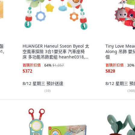
向盤
HUANGER Haneul Sseon Byeol 太
Tiny Love Mea
1,
空風車探險 3合1嬰兒車 汽車座椅
Along 吊飾 嬰
床 多功能吊飾套組 heanhe0318,
個
白色等, 1套
首購折扣價
64
%
$1,057
首購折扣價
30
%
$372
$820
8/12 星期三
預計送達
8/12 星期三
預
(
10
)
(
368