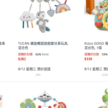
兒推車
TUCAN 螺旋觸感遊戲嬰兒車玩具,
Kizus GOG
混合色
混合色, 1個
首購折扣價
66
%
$608
首購折扣價
59
%
$202
$339
8/12 星期三
預計送達
8/12 星期三
預
(
20
)
(
325