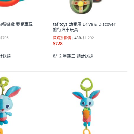
方向盤遊戲 嬰兒車玩
taf toys 幼兒用 Drive & Discover
旅行汽車玩具
$705
首購折扣價
43
%
$1,292
$728
計送達
8/12 星期三
預計送達