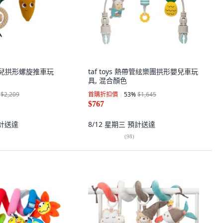
 嬰幼兒拱形螺旋推車玩
taf toys 熱帶管絃樂團拱形嬰兒車玩
具, 混合顏色
$2,209
首購折扣價
53
%
$1,645
$767
計送達
8/12 星期三
預計送達
(
98
)