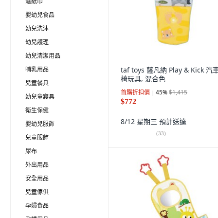
濕紙巾
嬰幼兒食品
幼兒洗沐
幼兒護理
幼兒清潔用品
哺乳用品
taf toys 薩凡納 Play & Kick 
椅玩具, 混合色
兒童餐具
首購折扣價
45
%
$1,415
幼兒童寢具
$772
衛生保健
8/12 星期三
預計送達
嬰幼兒服飾
(
33
)
兒童服飾
尿布
外出用品
安全用品
兒童傢俱
孕婦食品