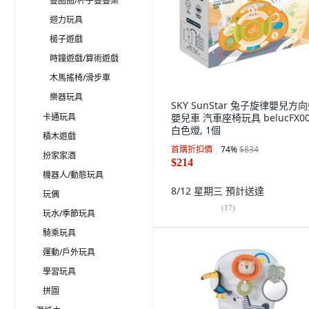
疊圈圈/杯子疊疊樂
迴力玩具
槌子遊戲
時鐘遊戲/算術遊戲
木馬搖椅/滑步車
樂器玩具
SKY SunStar 兔子旋律嬰兒方
卡通玩具
嬰兒車 汽車座椅玩具 belucFX00
白色燈, 1個
積木遊戲
首購折扣價
74
%
$834
扮家家酒
$214
機器人/動態玩具
8/12 星期三
預計送達
玩偶
(
17
)
玩水/季節玩具
騎乘玩具
運動/戶外玩具
學習玩具
拼圖