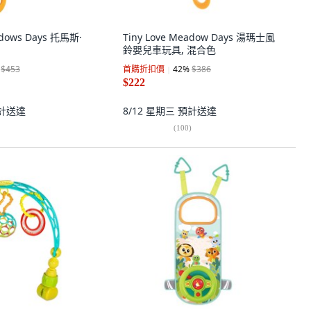
adows Days 托馬斯·
Tiny Love Meadow Days 湯瑪士風
鈴嬰兒車玩具, 混合色
$453
首購折扣價
42
%
$386
$222
計送達
8/12 星期三
預計送達
(
100
)