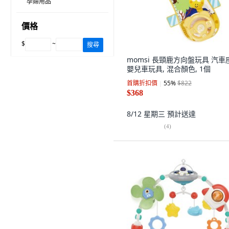
孕婦用品
價格
$
~
搜尋
momsi 長頸鹿方向盤玩具 汽車
嬰兒車玩具, 混合顏色, 1個
首購折扣價
55
%
$822
$368
8/12 星期三
預計送達
(
4
)