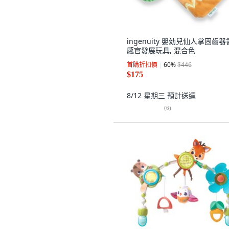
ingenuity 嬰幼兒仙人掌固齒器
感官發展玩具, 混合色
首購折扣價
60
%
$446
$175
8/12 星期三
預計送達
(
6
)