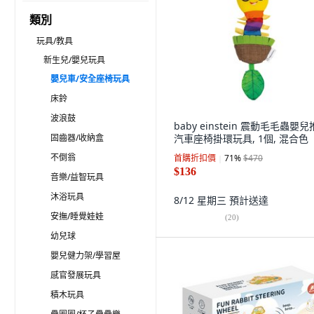
類別
玩具/教具
新生兒/嬰兒玩具
嬰兒車/安全座椅玩具
床鈴
波浪鼓
baby einstein 震動毛毛蟲嬰
固齒器/收納盒
汽車座椅掛環玩具, 1個, 混合色
不倒翁
首購折扣價
71
%
$470
$136
音樂/益智玩具
沐浴玩具
8/12 星期三
預計送達
安撫/睡覺娃娃
(
20
)
幼兒球
嬰兒健力架/學習屋
感官發展玩具
積木玩具