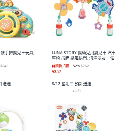
O 駕駛手把嬰兒車玩具,
LUNA STORY 嬰幼兒用嬰兒車 汽車
座椅 吊飾 樂趣拱門, 海洋朋友, 1個
$843
首購折扣價
52
%
$752
$357
計送達
8/12 星期三
預計送達
)
(
115
)