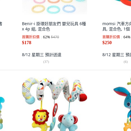
書
Benir-i 掛環好朋友們 嬰兒玩具 6種
momsi 汽車
x 4p 組, 混合色
具, 混合色, 1個
首購折扣價
62
%
$470
首購折扣價
64
%
$178
$250
8/12 星期三
預計送達
8/12 星期三
預
(
37
)
(
6
)