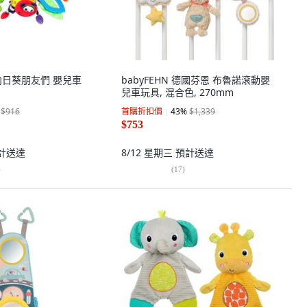
高 向日葵朋友們 嬰兒車
babyFEHN 德國芬恩 布魯諾滾動嬰
兒車玩具, 混合色, 270mm
$916
首購折扣價
43
%
$1,339
$753
計送達
8/12 星期三
預計送達
)
(
17
)