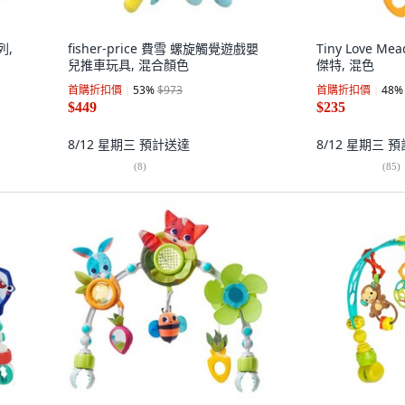
列,
fisher-price 費雪 螺旋觸覺遊戲嬰
Tiny Love Me
兒推車玩具, 混合顏色
傑特, 混色
首購折扣價
53
%
$973
首購折扣價
48
%
$449
$235
8/12 星期三
預計送達
8/12 星期三
預
(
8
)
(
85
)