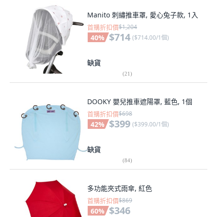
Manito 刺繡推車罩, 愛心兔子款, 1入
首購折扣價
$1,204
$714
40
%
(
$714.00/1個
)
缺貨
(
21
)
DOOKY 嬰兒推車遮陽罩, 藍色, 1個
首購折扣價
$698
$399
42
%
(
$399.00/1個
)
缺貨
(
84
)
多功能夾式雨傘, 紅色
首購折扣價
$869
$346
60
%