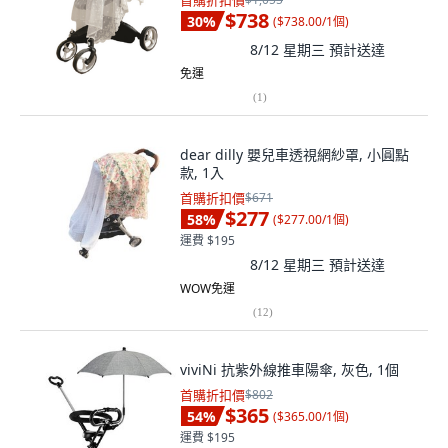
首購折扣價
$738
30
%
(
$738.00/1個
)
8/12 星期三
預計送達
免運
(
1
)
dear dilly 嬰兒車透視網紗罩, 小圓點
款, 1入
首購折扣價
$671
$277
58
%
(
$277.00/1個
)
運費 $195
8/12 星期三
預計送達
WOW免運
(
12
)
viviNi 抗紫外線推車陽傘, 灰色, 1個
首購折扣價
$802
$365
54
%
(
$365.00/1個
)
運費 $195