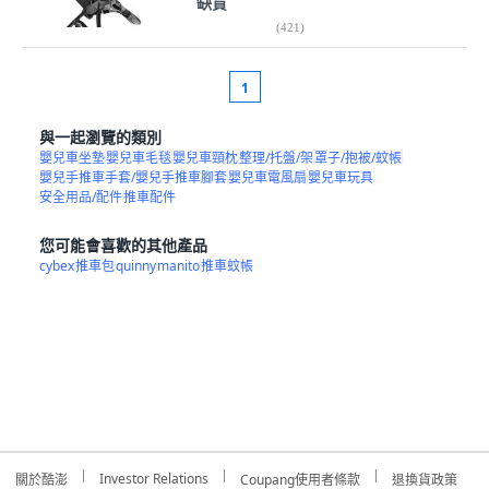
缺貨
(
421
)
1
與一起瀏覽的類別
嬰兒車坐墊
嬰兒車毛毯
嬰兒車頸枕
整理/托盤/架
罩子/抱被/蚊帳
嬰兒手推車手套/嬰兒手推車腳套
嬰兒車電風扇
嬰兒車玩具
安全用品/配件
推車配件
您可能會喜歡的其他產品
cybex
推車包
quinny
manito
推車蚊帳
Investor Relations
關於酷澎
Coupang使用者條款
退換貨政策