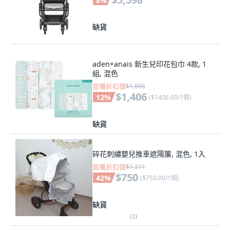
8
%
缺貨
aden+anais 新生兒印花包巾 4款, 1
組, 混色
首購折扣價
$1,606
$1,406
12
%
(
$1406.00/1個
)
缺貨
碎花刺繡嬰兒推車遮陽簾, 混色, 1入
首購折扣價
$1,311
$750
42
%
(
$750.00/1個
)
缺貨
(
2
)