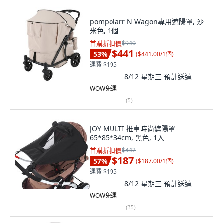
pompolarr N Wagon專用遮陽罩, 沙
米色, 1個
首購折扣價
$940
$441
53
%
(
$441.00/1個
)
運費 $195
8/12 星期三
預計送達
WOW免運
(
5
)
JOY MULTI 推車時尚遮陽罩
65*85*34cm, 黑色, 1入
首購折扣價
$442
$187
57
%
(
$187.00/1個
)
運費 $195
8/12 星期三
預計送達
WOW免運
(
35
)