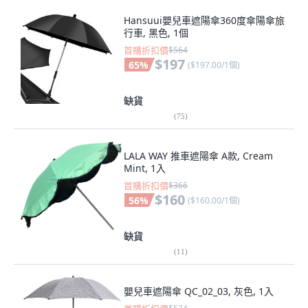
Hansuui嬰兒車遮陽傘360度傘陽傘旅
行車, 黑色, 1個
首購折扣價
$564
$197
65
%
(
$197.00/1個
)
缺貨
(
75
)
LALA WAY 推車遮陽傘 A款, Cream
Mint, 1入
首購折扣價
$366
$160
56
%
(
$160.00/1個
)
缺貨
(
11
)
嬰兒車遮陽傘 QC_02_03, 灰色, 1入