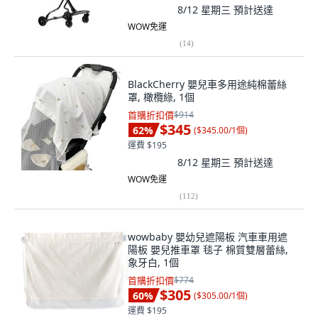
8/12 星期三
預計送達
WOW免運
(
14
)
BlackCherry 嬰兒車多用途純棉蕾絲
罩, 橄欖綠, 1個
首購折扣價
$914
$345
62
%
(
$345.00/1個
)
運費 $195
8/12 星期三
預計送達
WOW免運
(
112
)
wowbaby 嬰幼兒遮陽板 汽車車用遮
陽板 嬰兒推車罩 毯子 棉質雙層蕾絲,
象牙白, 1個
首購折扣價
$774
$305
60
%
(
$305.00/1個
)
運費 $195