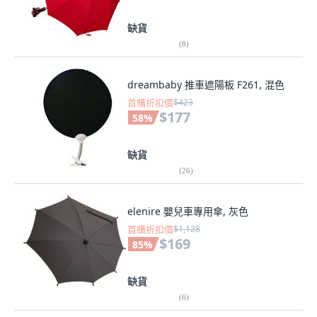
缺貨
(
8
)
dreambaby 推車遮陽板 F261, 混色
首購折扣價
$423
$177
58
%
缺貨
(
26
)
elenire 嬰兒車專用傘, 灰色
首購折扣價
$1,128
$169
85
%
缺貨
(
6
)