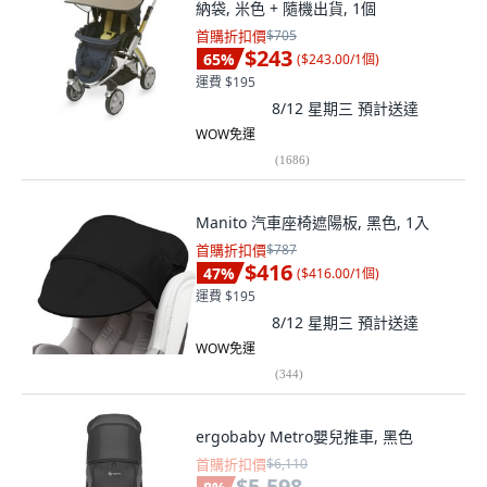
納袋, 米色 + 隨機出貨, 1個
首購折扣價
$705
$243
65
%
(
$243.00/1個
)
運費 $195
8/12 星期三
預計送達
WOW免運
(
1686
)
Manito 汽車座椅遮陽板, 黑色, 1入
首購折扣價
$787
$416
47
%
(
$416.00/1個
)
運費 $195
8/12 星期三
預計送達
WOW免運
(
344
)
ergobaby Metro嬰兒推車, 黑色
首購折扣價
$6,110
$5,598