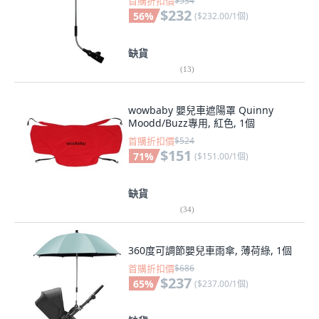
首購折扣價
$534
$232
56
%
(
$232.00/1個
)
缺貨
(
13
)
wowbaby 嬰兒車遮陽罩 Quinny
Moodd/Buzz專用, 紅色, 1個
首購折扣價
$524
$151
71
%
(
$151.00/1個
)
缺貨
(
34
)
360度可調節嬰兒車雨傘, 薄荷綠, 1個
首購折扣價
$686
$237
65
%
(
$237.00/1個
)