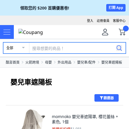
領取您的
$200
首購優惠卷!
打開 App
登入
註冊會員
客服中心
全部
酷澎首頁
火箭跨境
母嬰
外出用品
嬰兒車/配件
嬰兒車遮陽板
嬰兒車遮陽板
篩選器
momnoko 嬰兒車遮陽罩, 櫻花蕾絲 +
素色, 1個
$1,055