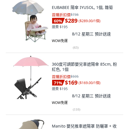
EUBABEE 陽傘 IYUSOL, 1個, 雛菊
首購折扣價
$736
$289
60
%
(
$289.00/1個
)
運費 $195
8/12 星期三
預計送達
WOW免運
(
63
)
360度可調節嬰兒車遮陽傘 85cm, 粉
紅色, 1個
首購折扣價
$595
$169
71
%
(
$169.00/1個
)
運費 $195
8/12 星期三
預計送達
WOW免運
(
110
)
Manito 嬰兒推車遮陽罩 防曬罩 + 收