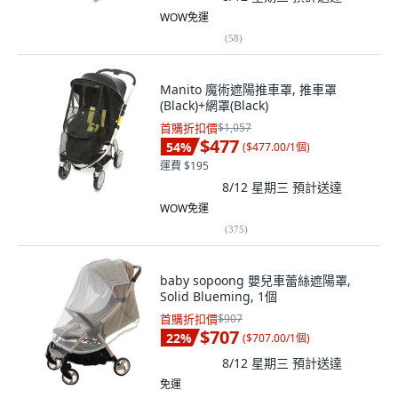
WOW免運
(
58
)
Manito 魔術遮陽推車罩, 推車罩
(Black)+網罩(Black)
首購折扣價
$1,057
$477
54
%
(
$477.00/1個
)
運費 $195
8/12 星期三
預計送達
WOW免運
(
375
)
baby sopoong 嬰兒車蕾絲遮陽罩,
Solid Blueming, 1個
首購折扣價
$907
$707
22
%
(
$707.00/1個
)
8/12 星期三
預計送達
免運