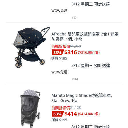
8/12 星期三
預計送達
WOW免運
(
1
)
Afreebe 嬰兒車蚊帳遮陽罩 2合1 遮罩
防蟲網, 1個, 小熊
首購折扣價
$1,950
$316
83
%
(
$316.00/1個
)
運費 $195
8/12 星期三
預計送達
WOW免運
(
96
)
Manito Magic Shade防遮陽車罩,
Star Grey, 1個
首購折扣價
$1,128
$414
63
%
(
$414.00/1個
)
運費 $195
8/12 星期三
預計送達