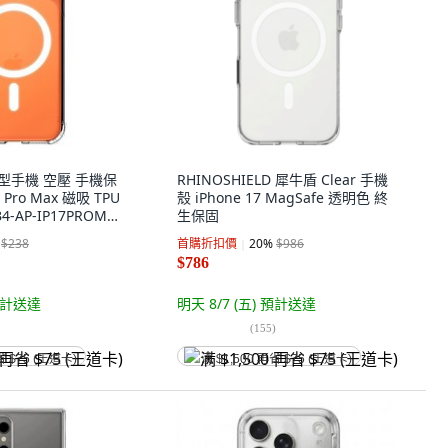
慧型手機 空壓 手機保
RHINOSHIELD 犀牛盾 Clear 手機
 Pro Max 磁吸 TPU
殼 iPhone 17 MagSafe 透明色 終
4-AP-IP17PROMAX
生保固
保固
$238
首購折扣價
20
%
$986
$786
計送達
明天 8/7 (五)
預計送達
(
155
)
省 $75 (王道卡)
满 $1,500 再省 $75 (王道卡)