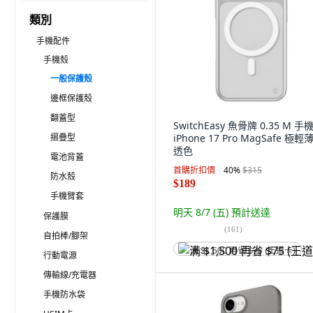
類別
手機配件
手機殼
一般保護殼
邊框保護殼
翻蓋型
SwitchEasy 魚骨牌 0.35 M 手
摺疊型
iPhone 17 Pro MagSafe 極輕
透色
電池背蓋
首購折扣價
40
%
$315
防水殼
$189
手機臂套
明天 8/7 (五)
預計送達
保護膜
(
161
)
自拍棒/腳架
满 $1,500 再省 $75 (王道卡)
行動電源
傳輸線/充電器
手機防水袋