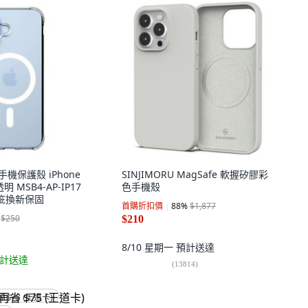
手機保護殼 iPhone
SINJIMORU MagSafe 軟握矽膠彩
透明 MSB4-AP-IP17
色手機殼
瑕疵換新保固
首購折扣價
88
%
$1,877
$250
$210
8/10 星期一
預計送達
計送達
(
13814
)
省 $75 (王道卡)