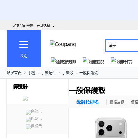
加到我的最愛
申請入駐
全部
類別
爸氣父親節
火箭速配
火箭跨境
酷澎首頁
手機
手機配件
手機殼
一般保護殼
篩選器
一般保護殼
酷澎評分排名
價格最低
價
僅顯示
僅顯示
僅顯示