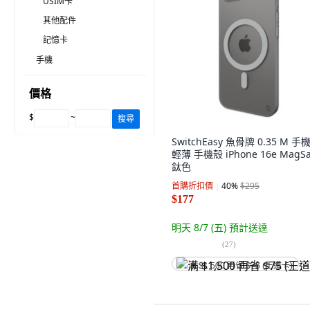
USIM卡
其他配件
記憶卡
手機
價格
$
~
搜尋
SwitchEasy 魚骨牌 0.35 M 手
輕薄 手機殼 iPhone 16e MagSa
鈦色
首購折扣價
40
%
$295
$177
明天 8/7 (五)
預計送達
(
27
)
满 $1,500 再省 $75 (王道卡)