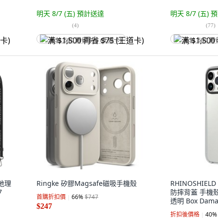
明天 8/7 (五)
預計送達
明天 8/7 (五)
預
(
4
)
(
77
)
满 $1,500 再省 $75 (王道卡)
满 $1,500 再
家地理
Ringke 矽膠Magsafe磁吸手機殼
RHINOSHIELD
7
防摔背蓋 手機殼 i
首購折扣價
66
%
$747
透明 Box Damag
$247
折扣後價格
40
%