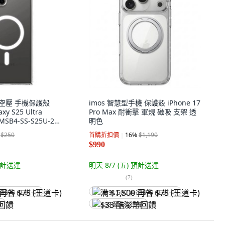
磁吸空壓 手機保護殼
imos 智慧型手機 保護殼 iPhone 17
xy S25 Ultra
Pro Max 耐衝擊 軍規 磁吸 支架 透
MSB4-SS-S25U-24
明色
疵換新保固 七日內新
$250
首購折扣價
16
%
$1,190
務
$990
計送達
明天 8/7 (五)
預計送達
(
7
)
省 $75 (王道卡)
满 $1,500 再省 $75 (王道卡)
饋
$33 酷澎幣回饋