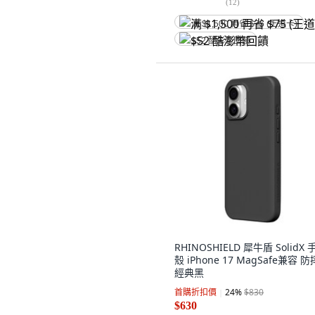
(
12
)
满 $1,500 再省 $75 (王道卡)
$52 酷澎幣回饋
RHINOSHIELD 犀牛盾 SolidX 
殼 iPhone 17 MagSafe兼容 防
經典黑
首購折扣價
24
%
$830
$630