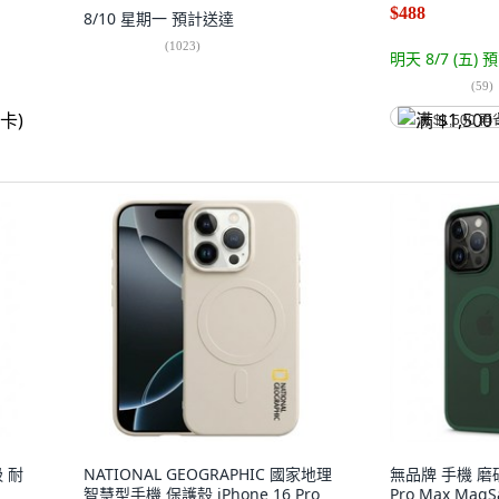
$488
8/10 星期一
預計送達
(
1023
)
明天 8/7 (五)
預
(
59
)
满 $1,500 再
吸 耐
NATIONAL GEOGRAPHIC 國家地理
無品牌 手機 磨砂 
智慧型手機 保護殼 iPhone 16 Pro
Pro Max Mag