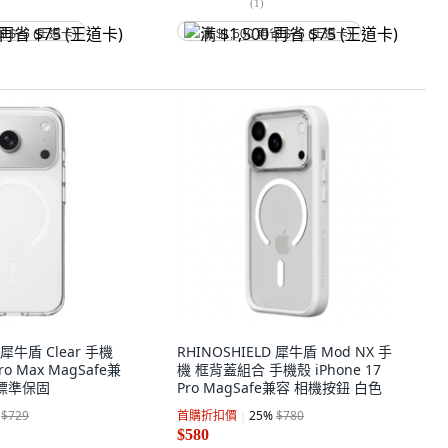
(
1
)
省 $75 (王道卡)
满 $1,500 再省 $75 (王道卡)
 犀牛盾 Clear 手機
RHINOSHIELD 犀牛盾 Mod NX 手
Pro Max MagSafe兼
機 框背蓋組合 手機殼 iPhone 17
商標準保固
Pro MagSafe兼容 相機按鈕 白色
$729
首購折扣價
25
%
$780
$580