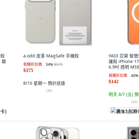
機殼
a.odd 皮革 MagSafe 手機殼
YADI 亞第 智
薄 霧
護殼 iPhone 17
首購折扣價
34
%
$575
6.9吋 透明 MSB
$375
完整品瑕疵換新
首購折扣價
40
%
$142
8/10 星期一
預計送達
(
36
)
明天 8/7 (五)
預
(
26
)
满 $1,500 再