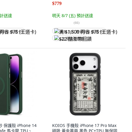
$779
計送達
明天 8/7 (五)
預計送達
(
66
)
省 $75 (王道卡)
满 $1,500 再省 $75 (王道卡)
$22 酷澎幣回饋
保護殼 iPhone 14
KOIOS 手機殼 iPhone 17 Pro Max
Safe 馬卡龍 TPU、
磁吸 黃金萬兩 黑色 PC+TPU 無保固