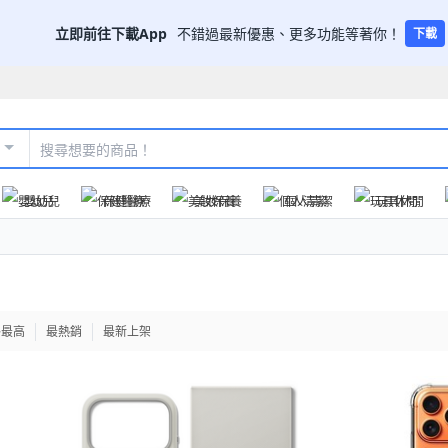
立即前往下載App
不錯過最新優惠、更多功能等著你！
下載
嬰幼兒
保健醫療
美妝保養
個人清潔
玩具休閒
格最高
最熱銷
最新上架