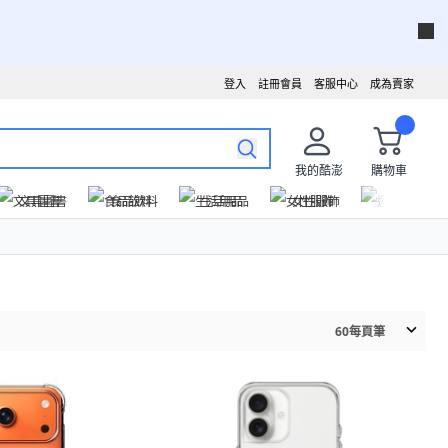
登入
註冊會員
客服中心
成為賣家
我的酷澎
購物車
文具圖書
食品飲料
生活用品
女性服飾
運動戶外
60
每頁筆