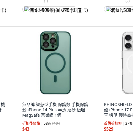
(
1
)
(
2
)
满 $1,500 再省 $75 (王道卡)
满 $1,500 再
手機
無品牌 智慧型手機 保護殼 手機保護
RHINOSHIELD
摔
殼 iPhone 14 Plus 半透 磨砂 磁吸
殼 iPhone 17 
MagSafe 蒼嶺綠 1個
容 透明 製造
折扣後價格
58
%
$104
首購折扣價
27
%
$43
$529