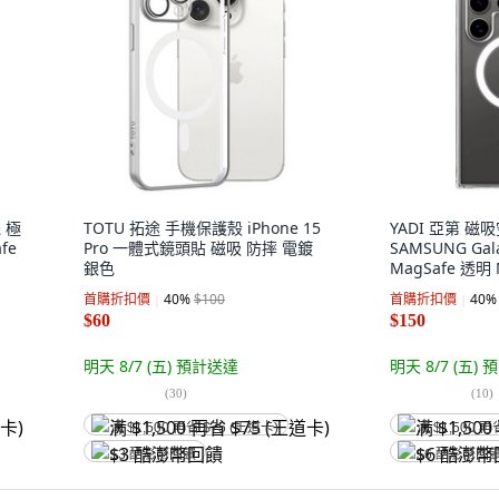
機 極
TOTU 拓途 手機保護殼 iPhone 15
YADI 亞第 
fe
Pro 一體式鏡頭貼 磁吸 防摔 電鍍
SAMSUNG Gala
銀色
MagSafe 透明 
1個 完整品瑕
首購折扣價
40
%
$100
首購折扣價
40
%
品無瑕疵換新服
$60
$150
明天 8/7 (五)
預計送達
明天 8/7 (五)
預
(
30
)
(
10
)
满 $1,500 再省 $75 (王道卡)
满 $1,500 再
$3 酷澎幣回饋
$6 酷澎幣回