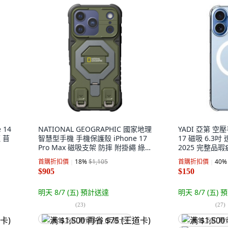
 14
NATIONAL GEOGRAPHIC 國家地理
YADI 亞第 空壓
龍 苜
智慧型手機 手機保護殼 iPhone 17
17 磁吸 6.3吋 
Pro Max 磁吸支架 防摔 附掛繩 綠
2025 完整品
色
首購折扣價
18
%
$1,105
首購折扣價
40
%
$905
$150
明天 8/7 (五)
預計送達
明天 8/7 (五)
預
(
23
)
(
27
)
满 $1,500 再省 $75 (王道卡)
满 $1,500 再